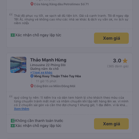
Cửa hàng Xăng dầu Petrolimex Số 71
Thái độ phục vụ tốt, xe sạch sẽ đủ tiện ích. Giá cả cạnh tranh. Tôi đi ngay dịp
Tết ÂL nhưng vé không cao như các nhà xe khác & dịch vụ vẫn ok, nv lịch sự
niềm nở👍
Xác nhận chỗ ngay lập tức
Xem giá
star_rate
Thảo Mạnh Hùng
3.0
Limousine 22 Phòng Đôi
(365 đánh giá)
Giường nằm 4x chỗ
+1 loại xe khác
Vòng Xoay Thuận Thảo Tuy Hòa
11 giờ 15 phút
Cổng Bến xe Miền Đông Mới
quý công ty nên: 1) kiểm tra và dán tem hành lý cho khách theo màu của
từng chuyến tránh mất mát và nhầm chuyến khi tập kết hàng lên xe. vì mình
có 2 chuyến sài gòn và cần thơ đợi chung 1 khung giờ, 1 địa điểm. vì là khách
thân thiết của quý công ty nên rất hài lòng và tin tưởng. tuy nhiên rất mong
Xem thêm
muốn đội ngũ nhân viên anh chị em nhà xe cùng nhau cải thiện ngày một
phát triển. 2) đồng nhất về cách giao tiếp và CSKH nhẹ nhàng, chu đáo nữa
thì chắc chắn quy công ty là nhà xe được yêu thích và lựa chọn số 1 quy
Không cần thanh toán trước
Xem giá
nhơn. rất cảm ơn quý anh chị em cty cũng như chị Thảo đã lắng nghe và
Xác nhận chỗ ngay lập tức
tiếp nhận. " khách hàng thân thiết nhiều năm của nhà xe từ thời sinh viên"