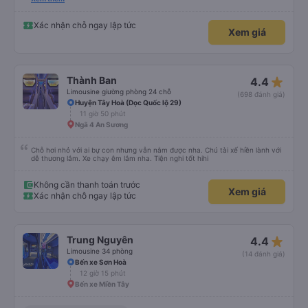
hút thuốc phè phè như các xe khác. Đón trả đúng điểm. Được nằm đúng
giường đã đặt. Nói chung 10 điểm.
Xác nhận chỗ ngay lập tức
Xem giá
star_rate
Thành Ban
4.4
Limousine giường phòng 24 chỗ
(698 đánh giá)
Huyện Tây Hoà (Dọc Quốc lộ 29)
11 giờ 50 phút
Ngã 4 An Sương
Chỗ hơi nhỏ với ai bự con nhưng vẫn nằm được nha. Chú tài xế hiền lành với
dễ thương lắm. Xe chạy êm lắm nha. Tiện nghi tốt hihi
Không cần thanh toán trước
Xem giá
Xác nhận chỗ ngay lập tức
star_rate
Trung Nguyên
4.4
Limousine 34 phòng
(14 đánh giá)
Bến xe Sơn Hoà
12 giờ 15 phút
Bến xe Miền Tây