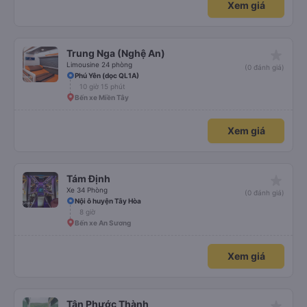
Xem giá
star_rate
Trung Nga (Nghệ An)
Limousine 24 phòng
(0 đánh giá)
Phú Yên (dọc QL1A)
10 giờ 15 phút
Bến xe Miền Tây
Xem giá
star_rate
Tám Định
Xe 34 Phòng
(0 đánh giá)
Nội ô huyện Tây Hòa
8 giờ
Bến xe An Sương
Xem giá
star_rate
Tân Phước Thành