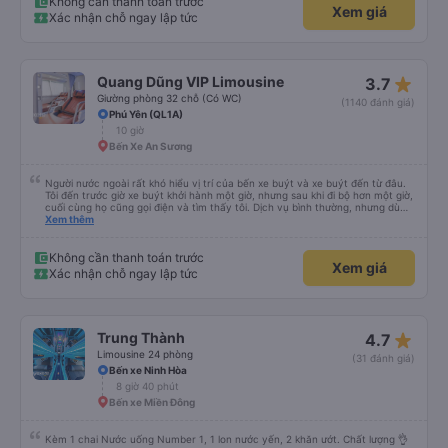
Không cần thanh toán trước
Xem giá
Xác nhận chỗ ngay lập tức
star_rate
Quang Dũng VIP Limousine
3.7
Giường phòng 32 chỗ (Có WC)
(1140 đánh giá)
Phú Yên (QL1A)
10 giờ
Bến Xe An Sương
Người nước ngoài rất khó hiểu vị trí của bến xe buýt và xe buýt đến từ đâu.
Tôi đến trước giờ xe buýt khởi hành một giờ, nhưng sau khi đi bộ hơn một giờ,
cuối cùng họ cũng gọi điện và tìm thấy tôi. Dịch vụ bình thường, nhưng dù
sao thì tôi ngủ ngon hơn ở khách sạn vì tôi rất thoải mái. Sẽ tuyệt hơn nếu
Xem thêm
tiếng còi xe bớt to hơn. Nhưng tôi thích nó nên tôi cho điểm tối đa. Cảm ơn
bạn rất nhiều.
Không cần thanh toán trước
Xem giá
Xác nhận chỗ ngay lập tức
star_rate
Trung Thành
4.7
Limousine 24 phòng
(31 đánh giá)
Bến xe Ninh Hòa
8 giờ 40 phút
Bến xe Miền Đông
Kèm 1 chai Nước uống Number 1, 1 lon nước yến, 2 khăn ướt. Chất lượng 👌