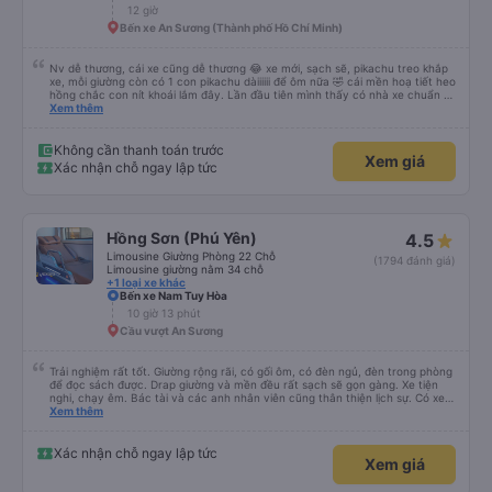
12 giờ
Bến xe An Sương (Thành phố Hồ Chí Minh)
Nv dễ thương, cái xe cũng dễ thương 😂 xe mới, sạch sẽ, pikachu treo khắp
xe, mỗi giường còn có 1 con pikachu dàiiiiii để ôm nữa 🤣 cái mền hoạ tiết heo
hồng chắc con nít khoái lắm đây. Lần đầu tiên mình thấy có nhà xe chuẩn bị
cả bàn chải đánh răng. Có 2 ông bà cụ lên xe còn được nv dẫn tới tận nơi để
Xem thêm
hỗ trợ, nói chung là chu đáo ah.
Không cần thanh toán trước
Xem giá
Xác nhận chỗ ngay lập tức
Hồng Sơn (Phú Yên)
4.5
Limousine Giường Phòng 22 Chỗ
(1794 đánh giá)
Limousine giường nằm 34 chỗ
+1 loại xe khác
Bến xe Nam Tuy Hòa
10 giờ 13 phút
Cầu vượt An Sương
Trải nghiệm rất tốt. Giường rộng rãi, có gối ôm, có đèn ngủ, đèn trong phòng
để đọc sách được. Drap giường và mền đều rất sạch sẽ gọn gàng. Xe tiện
nghi, chạy êm. Bác tài và các anh nhân viên cũng thân thiện lịch sự. Có xe
trung chuyển về nội thành thành phố tuy hoà rất tiện. Giá vé hợp lý. Nói
Xem thêm
chung là mình rất ưng ý, cảm ơn nhà xe.
Xác nhận chỗ ngay lập tức
Xem giá