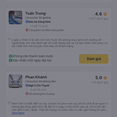
star_rate
Tuấn Trung
4.6
Limousine 34 giường
(1217 đánh giá)
Bến Xe Sông Hinh
13 giờ 15 phút
Cổng Bến Xe Miền Đông Mới
e góp ý thêm tí là vẫn còn hút thuốc khi phòng máy lạnh ảnh hưởng với
người khác em vẫn đánh giá về chất lượng nhà xe và bạn nhân viên phục vụ
rất nhiệt tình nói chuyện nhỏ nhẹ với khách hàng
Không cần thanh toán trước
Xem giá
Xác nhận chỗ ngay lập tức
star_rate
Phan Khánh
5.0
Limousine 34 phòng đơn
(19 đánh giá)
Ngã 3 Chí Thạnh
8 giờ 45 phút
Văn phòng An Sương
Mình tình cờ biết đến xe này tai ben xe phia nam sau khi từ chối đi xe quen vì
không giữ đúng ghế mình đã đặt từ 3 ngày trước(mình say xe với có bé nên
cần ghế trước, dưới). Thật ấn tượng vù nhân viên tư vấn, gửi thông tin zalo
rõ ràng, chuyên nghiệp. Đi đúng giờ, xe mới toanh, sạch sẽ thơm tho, buồng
Xem thêm
rộng, đẹp, ghế có chế độ matxa bên cạnh các chức năng thông thường như