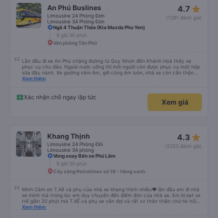
star_rate
An Phú Buslines
4.7
Limousine 24 Phòng Đơn
(1291 đánh giá)
Limousine 34 Phòng Đơn
Ngã 4 Thuận Thảo (Kia Mazda Phu Yen)
9 giờ 30 phút
Văn phòng Tân Phú
Lần đầu đi xe An Phú chặng đường từ Quy Nhơn đến Khánh Hoà thấy xe
phục vụ chu đáo. Ngoài nước uống thì mỗi người còn được phục vụ một hộp
sữa đậu nành. Xe giường nằm êm, gối cũng êm luôn, nhà xe còn cẩn thận
treo thêm ở mỗi giường một cái giỏ nhỏ để đựng chai nước uống tránh rớt.
Xem thêm
Lái xe chạy an toàn, không phóng nhanh vượt ẩu. Dù lúc đi xe trống rất
nhiều chỗ những xe chỉ đón những khách đã đặt xe trước, không đón khách
ngoài (với số tiền bỏ ra cho tuyến đường như vậy thì thấy rất tốt)
Xác nhận chỗ ngay lập tức
Xem giá
star_rate
Khang Thịnh
4.3
Limousine 24 Phòng Đôi
(2253 đánh giá)
Limousine 34 phòng
Vòng xoay Bến xe Phú Lâm
9 giờ 30 phút
Cây xăng Petrolimex số 19 - Hàng xanh
Mình Cảm ơn T.Xế và phụ của nhà xe khang thịnh nhiều❤️ lần đầu em đi nhà
xe mình mà trong lúc em duy chuyển đến điểm đón của nhà xe. Em bị kẹt xe
trể giần 20 phút mà T.XẾ.và phụ xe vẫn đợi và rất vv thân thiện chứ hk hối
mình như những nhà xe khác. Xe mình đi là loại xe 24p đôi . xe có rèm kéo
Xem thêm
nên mình thấy rất là riêng tư và đầy đầy đủ tiện nghi .xe đi từ sài gòn về quy