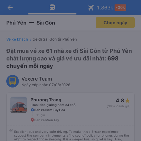
arrow_back
Tải app Vexere ngay!
Tải app Vexere
1.863
k
-30k
Mở app
Mở app
Nhận ưu đãi thành viên độc
-30k/ghế khi đặt vé máy bay qua
quyền
app
Phú Yên
Sài Gòn
Chọn ngày
Vé xe khách
xe đi Sài Gòn từ Phú Yên
Đặt mua vé xe 61 nhà xe đi Sài Gòn từ Phú Yên
chất lượng cao và giá vé ưu đãi nhất
: 698
chuyến mỗi ngày
Vexere Team
Ngày cập nhật: 07/08/2026
Phương Trang
4.8
Limousine giường nằm 34 chỗ
(3952 đánh giá)
Bến xe Nam Tuy Hòa
11 giờ
Bến xe Miền Tây
Excellent bus and very safe driving. To make this a 5-star experience, I
suggest the company implements a "no sound" policy for phones during the
night to respect those sleeping. It is a sleeper bus, so quiet is key! Also,