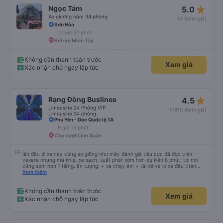
star_rate
Ngọc Tám
5.0
Xe giường nằm 34 phòng
(3 đánh giá)
Sơn Hòa
10 giờ 52 phút
Bến xe Miền Tây
Không cần thanh toán trước
Xem giá
Xác nhận chỗ ngay lập tức
star_rate
Rạng Đông Buslines
4.5
Limousine 24 Phòng VIP
(1810 đánh giá)
Limousine 34 phòng
Phú Yên - Dọc Quốc lộ 1A
9 giờ 15 phút
Cầu vượt Linh Xuân
lần đầu đi xe này cũng sợ giống như mấy đánh giá tiêu cực đã đọc trên
vexere nhưng mà kh ạ. xe sạch, xuất phát sớm hơn dự kiến 8 phút, tới nơi
cũng sớm hơn 1 tiếng. ấn tượng: + xe chạy êm + tài xế và lơ xe đều thân
thiện dễ thương. thật ra cũng kh tiếp xúc nhiều+ lắm nhưng cá nhân mình
Xem thêm
cảm thấy vậy + đồ ăn tối đa dạng, nêm nếm thì tùy người thấy hợp, cá nhân
mình thấy kh hợp lắm nhưng chưa đến mức tệ mình đi chuyến quảng ngãi -
an sương, xe dừng đúng 3 lần (cả ăn tối) cho khách đi vệ sinh. cái hay ở đây
Không cần thanh toán trước
Xem giá
là khi gần tới chỗ ăn tối sẽ có loa thông báo, loa báo là dừng 30p nhưng thực
Xác nhận chỗ ngay lập tức
tế chỉ dừng khoảng 25p, chắc do khách đã lên đông đủ. tóm lại thì lần đầu đi
xe này và sẽ có lần sau nếu có dịp, ấn tượng tốt