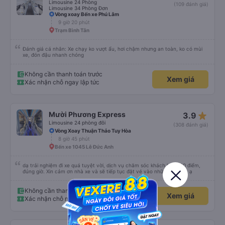
Limousine 24 Phòng
(109 đánh giá)
Limousine 34 Phòng Đơn
Vòng xoay Bến xe Phú Lâm
9 giờ 20 phút
Trạm Bình Tân
Đánh giá cá nhân: Xe chạy ko vượt ẩu, hơi chậm nhưng an toàn, ko có mùi
xe, đón đậu nhanh chóng
Không cần thanh toán trước
Xem giá
Xác nhận chỗ ngay lập tức
star_rate
Mười Phương Express
3.9
Limousine 24 phòng đôi
(308 đánh giá)
Vòng Xoay Thuận Thảo Tuy Hòa
8 giờ 45 phút
Bến xe 1045 Lê Đức Anh
dạ trải nghiệm đi xe quá tuyệt vời, dịch vụ chăm sóc khách hàng 10 điểm,
đúng giờ. Xin cảm ơn nhà xe và sẽ tiếp tục đặt vé vào những lần sau ạ
Không cần thanh toán trước
Xem giá
Xác nhận chỗ ngay lập tức