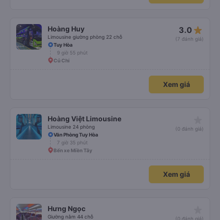
star_rate
Hoàng Huy
3.0
Limousine giường phòng 22 chỗ
(7 đánh giá)
Tuy Hòa
9 giờ 55 phút
Củ Chi
Xem giá
star_rate
Hoàng Việt Limousine
Limousine 24 phòng
(0 đánh giá)
Văn Phòng Tuy Hòa
7 giờ 35 phút
Bến xe Miền Tây
Xem giá
star_rate
Hưng Ngọc
Giường nằm 44 chỗ
(0 đánh giá)