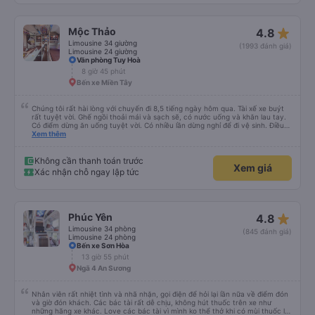
star_rate
Mộc Thảo
4.8
Limousine 34 giường
(1993 đánh giá)
Limousine 24 giường
Văn phòng Tuy Hoà
8 giờ 45 phút
Bến xe Miền Tây
Chúng tôi rất hài lòng với chuyến đi 8,5 tiếng ngày hôm qua. Tài xế xe buýt
rất tuyệt vời. Ghế ngồi thoải mái và sạch sẽ, có nước uống và khăn lau tay.
Có điểm dừng ăn uống tuyệt vời. Có nhiều lần dừng nghỉ để đi vệ sinh. Điều
duy nhất tôi muốn đề xuất để cải thiện là cho phép thanh toán bằng thẻ
Xem thêm
nước ngoài khi đặt vé trên ứng dụng.
Không cần thanh toán trước
Xem giá
Xác nhận chỗ ngay lập tức
star_rate
Phúc Yên
4.8
Limousine 34 phòng
(845 đánh giá)
Limousine 24 phòng
Bến xe Sơn Hòa
13 giờ 55 phút
Ngã 4 An Sương
Nhân viên rất nhiệt tình và nhã nhặn, gọi điện để hỏi lại lần nữa về điểm đón
và giờ đón khách. Các bác tài rất dễ chịu, không hút thuốc trên xe như
những hãng xe khác. Love các bác tài vì mình ko thể thở khi có mùi thuốc lá.