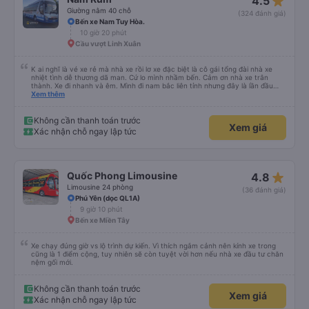
star_rate
4.5
Giường nằm 40 chỗ
(324 đánh giá)
Bến xe Nam Tuy Hòa.
10 giờ 20 phút
Cầu vượt Linh Xuân
K ai nghĩ là vé xe rẻ mà nhà xe rồi lơ xe đặc biệt là cô gái tổng đài nhà xe
nhiệt tình dễ thương dã man. Cứ lo mình nhầm bến. Cảm ơn nhà xe trân
thành. Xe đi nhanh và êm. Mình đi nam bắc liên tỉnh nhưng đây là lần đầu
ngủ trên xe quên cả điếu. Kính mong nhà xe hỗ trợ giúp mình lấy lại kỉ bật
Xem thêm
cuối cùng của ông cố. Đa tạ
Không cần thanh toán trước
Xem giá
Xác nhận chỗ ngay lập tức
star_rate
Quốc Phong Limousine
4.8
Limousine 24 phòng
(36 đánh giá)
Phú Yên (dọc QL1A)
9 giờ 10 phút
Bến xe Miền Tây
Xe chạy đúng giờ vs lộ trình dự kiến. Vì thích ngắm cảnh nên kính xe trong
cũng là 1 điểm cộng, tuy nhiên sẽ còn tuyệt vời hơn nếu nhà xe đầu tư chăn
nệm gối mới.
Không cần thanh toán trước
Xem giá
Xác nhận chỗ ngay lập tức