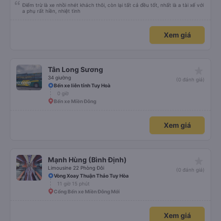
Điểm trừ là xe nhồi nhét khách thôi, còn lại tất cả đều tốt, nhất là a tài xế với
a phụ rất hiền, nhiệt tình
Xem giá
star_rate
Tân Long Sương
34 giường
(0 đánh giá)
Bến xe liên tỉnh Tuy Hoà
0 giờ
Bến xe Miền Đông
Xem giá
star_rate
Mạnh Hùng (Bình Định)
Limousine 22 Phòng Đôi
(0 đánh giá)
Vòng Xoay Thuận Thảo Tuy Hòa
11 giờ 15 phút
Cổng Bến xe Miền Đông Mới
Xem giá