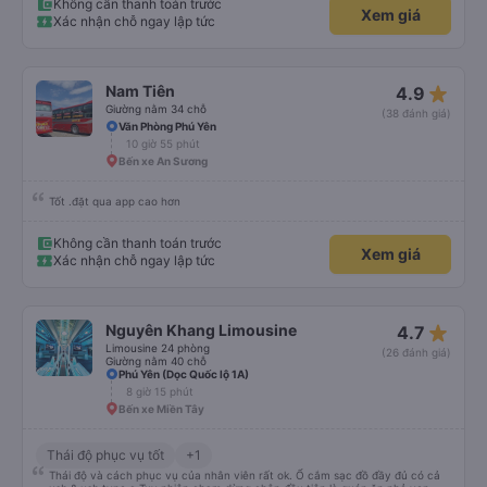
Không cần thanh toán trước
Xem giá
Xác nhận chỗ ngay lập tức
star_rate
Nam Tiên
4.9
Giường nằm 34 chỗ
(38 đánh giá)
Văn Phòng Phú Yên
10 giờ 55 phút
Bến xe An Sương
Tốt .đặt qua app cao hơn
Không cần thanh toán trước
Xem giá
Xác nhận chỗ ngay lập tức
star_rate
Nguyên Khang Limousine
4.7
Limousine 24 phòng
(26 đánh giá)
Giường nằm 40 chỗ
Phú Yên (Dọc Quốc lộ 1A)
8 giờ 15 phút
Bến xe Miền Tây
Thái độ phục vụ tốt
+1
Thái độ và cách phục vụ của nhân viên rất ok. Ổ cắm sạc đồ đầy đủ có cả