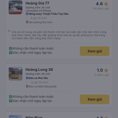
star_rate
Hoàng Gia 77
4.6
Giường nằm 34 chỗ
(45 đánh giá)
Limousine 24 Phòng
Vòng xoay Thuận Thảo Tuy Hòa
8 giờ 30 phút
Văn phòng Sài Gòn
nhà xe có trung chuyển nội thành chở tận nơi.rước tận nhà nên mình cũng
khá thích hehe, đợt này đặt giường nma nhà xe up lên phòng lun mà hong
trả thêm tiền nên cũng khá thích hehe
Không cần thanh toán trước
Xem giá
Xác nhận chỗ ngay lập tức
star_rate
Hoàng Long 36
1.0
Giường nằm 44 chỗ
(1 đánh giá)
Bến xe Phú Yên
12 giờ 30 phút
Bến xe Miền Đông Mới
Không cần thanh toán trước
Xem giá
Xác nhận chỗ ngay lập tức
Năm Rùm