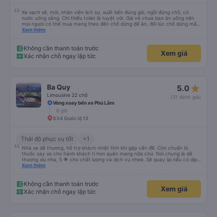
Xe sạch sẽ, mới, nhân viên lịch sự, xuất bến đúng giờ, ngồi đúng chỗ, có
nước uống sẵng. Chỉ thiếu toilet là tuyệt vời. Giá vé chưa bao ăn uống nên
mọi ngưòi có thể mua mang theo đến chỗ dừng để ăn, đôi lúc chỗ dừng mấy
món bạn ko thích hoặc giá cả hơi cao! Còn lại nhà xe rất ok, nên đi.
Xem thêm
Không cần thanh toán trước
Xem giá
Xác nhận chỗ ngay lập tức
star_rate
Ba Quy
5.0
Limousine 22 chỗ
(31 đánh giá)
Vòng xoay bến xe Phú Lâm
8 giờ
834 Quốc lộ 13
Thái độ phục vụ tốt
+1
Nhà xe dễ thương, hỗ trợ khách nhiệt tình khi gặp vấn đề. Còn chuẩn bị
thuốc say xe cho hành khách tí hon quên mang nữa chứ. Nói chung là dễ
thương xỉu nha, 5 🌟 cho chất lượng và dịch vụ nhee. Sẽ quay lại nếu có dịp
cần 💕
Xem thêm
Không cần thanh toán trước
Xem giá
Xác nhận chỗ ngay lập tức