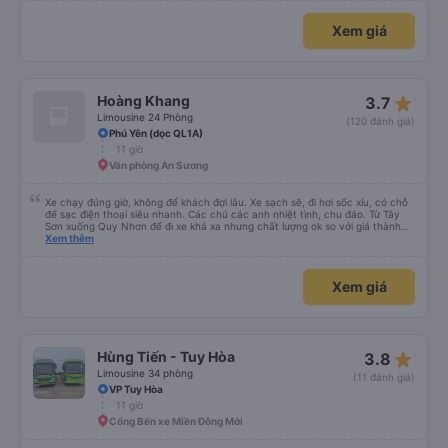
Xem giá
star_rate
Hoàng Khang
3.7
Limousine 24 Phòng
(120 đánh giá)
Phú Yên (dọc QL1A)
11 giờ
Văn phòng An Sương
Xe chạy đúng giờ, không để khách đợi lâu. Xe sạch sẽ, đi hơi sốc xíu, có chỗ
để sạc điện thoại siêu nhanh. Các chú các anh nhiệt tình, chu đáo. Từ Tây
Sơn xuống Quy Nhơn để đi xe khá xa nhưng chất lượng ok so với giá thành
chung.
Xem thêm
Xem giá
star_rate
Hùng Tiến - Tuy Hòa
3.8
Limousine 34 phòng
(11 đánh giá)
VP Tuy Hòa
11 giờ
Cổng Bến xe Miền Đông Mới