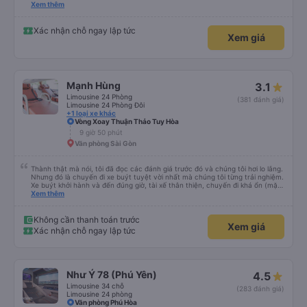
please display the Wi-Fi password clearly inside the cabin for convenience. I
Xem thêm
would definitely ride with them again! -------------- ​ Xe chất lượng tốt và
tài xế lái xe rất an toàn. Để dịch vụ hoàn hảo hơn, tôi góp ý nhà xe nên có
quy định rõ ràng về việc giữ im lặng (tắt âm thanh điện thoại) vào ban đêm
Xác nhận chỗ ngay lập tức
Xem giá
để tránh làm phiền hành khách khác ngủ. Ngoài ra, nhà xe nên dán sẵn mật
khẩu Wi-Fi trong xe để hành khách dễ dàng sử dụng. Tôi vẫn sẽ tiếp tục ủng
hộ nhà xe trong tương lai!
Mạnh Hùng
3.1
Limousine 24 Phòng
(381 đánh giá)
Limousine 24 Phòng Đôi
+1 loại xe khác
Vòng Xoay Thuận Thảo Tuy Hòa
9 giờ 50 phút
Văn phòng Sài Gòn
Thành thật mà nói, tôi đã đọc các đánh giá trước đó và chúng tôi hơi lo lắng.
Nhưng đó là chuyến đi xe buýt tuyệt vời nhất mà chúng tôi từng trải nghiệm.
Xe buýt khởi hành và đến đúng giờ, tài xế thân thiện, chuyến đi khá ổn (mặc
dù vẫn hơi xóc, nhưng đó là đặc trưng của Việt Nam ^^), và chỗ ngồi thoải
Xem thêm
mái. Chúng tôi thực sự rất hài lòng.
Không cần thanh toán trước
Xem giá
Xác nhận chỗ ngay lập tức
Như Ý 78 (Phú Yên)
4.5
Limousine 34 chỗ
(283 đánh giá)
Limousine 24 phòng
Văn phòng Phú Hòa