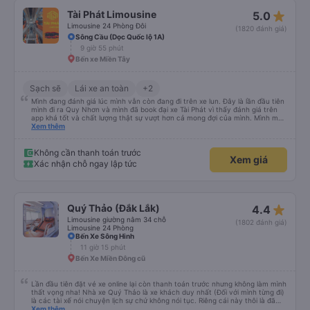
star_rate
Tài Phát Limousine
5.0
Limousine 24 Phòng Đôi
(1820 đánh giá)
Sông Cầu (Dọc Quốc lộ 1A)
9 giờ 55 phút
Bến xe Miền Tây
Sạch sẽ
Lái xe an toàn
+2
Mình đang đánh giá lúc mình vẫn còn đang đi trên xe lun. Đây là lần đầu tiên
mình đi ra Quy Nhơn và mình đã book đại xe Tài Phát vì thấy đánh giá trên
app khá tốt và chất lượng thật sự vượt hơn cả mong đợi của mình. Mình mua
giường đôi và vừa đủ cho 2 người. Nhân viên của nhà xe phải nói là siêu nhiệt
Xem thêm
tình và dễ thương. Trước chuyến đi mình có gọi cho bên tổng đài thì anh
nhân viên hỗ trợ mình nói chuyện siêu nhẹ nhàng và vui vẻ . Lúc mình lên xe
trung chuyển và lên xe lớn thì luôn hỗ trợ xách vali giùm tụi mình. Trên xe thì
Không cần thanh toán trước
Xem giá
có cả bánh và sữa miễn phí cho khách còn chuẩn bị cả thuốc say xe, dép,
Xác nhận chỗ ngay lập tức
mền, gối và đặc biệt là có gối ôm. Nchung là phải chấm nhà xe 10 sao mới
đủ !!!
star_rate
Quý Thảo (Đắk Lắk)
4.4
Limousine giường nằm 34 chỗ
(1802 đánh giá)
Limousine 24 Phòng
Bến Xe Sông Hinh
11 giờ 15 phút
Bến Xe Miền Đông cũ
Lần đầu tiên đặt vé xe online lại còn thanh toán trước nhưng không làm mình
thất vọng nha! Nhà xe Quý Thảo là xe khách duy nhất (Đối với mình từng đi)
là các tài xế nói chuyện lịch sự chứ không nói tục. Riêng cái này thôi là đã
đánh giá 5 sao rồi. Chú tài xế còn uống pepsi rất dễ thương chứ không có
Xem thêm