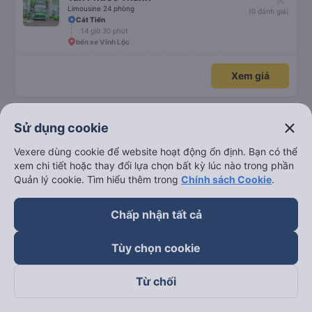
Limousine 24 phòng
(0 đánh giá)
Cát Tiến
14 giờ 30 phút
bến xe Vĩnh Lộc
Xem giá
close
Sử dụng cookie
Xem thêm chuyến
Vexere dùng cookie để website hoạt động ổn định. Bạn có thể
xem chi tiết hoặc thay đổi lựa chọn bất kỳ lúc nào trong phần
Đặt mua vé xe đi Sài Gòn từ Phú Yên chất
Quản lý cookie. Tìm hiểu thêm trong
Chính sách Cookie
.
lượng cao và giá vé ưu đãi nhất: 698
Chấp nhận tất cả
chuyến
Tư vấn TOP 58 xe khách đi Sài Gòn từ Phú Yên chất
Tùy chọn cookie
lượng cao, uy tín, giá rẻ nhất 08/2026
Từ chối
🚌 1. Xe Phan Khánh khởi hành tại Quốc lộ 1A
🚌 2. Xe Ba Quy khởi hành tại Quốc lộ 1A