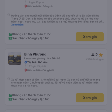
tuyến đường này. Tôi thực sự hy vọng rằng trong tương lai các tài xế sẽ
8 giờ 45 phút
dừng xe thường xuyên theo lịch trình, đặc biệt là vì tôi dự định sẽ đi tuyến
Bến Xe Miền Đông cũ
đường này một lần nữa vào tuần tới.
Hướng dẫn cho người mới đi lần đầu Đánh giá chuyến đi từ Sài Gòn đi Nha
Trang Ở Sài Gòn, các hãng xe đều có phòng chờ, phục vụ đồ ăn nhẹ như
bánh ngọt, nước lọc, v.v. Sau khi lên xe và ngủ khoảng 5-6 tiếng, bạn sẽ đến
Nha Trang. Ở Nha Trang, các hãng xe có dịch vụ đưa đón miễn phí, tuy
Xem thêm
nhiên bạn phải đặt trước với hãng xe khi đặt vé hoặc khi hãng xe gọi điện xác
nhận vé trước khi đi. Sau khi xe đến Nha Trang, bạn liên hệ với nhân viên
(nên dùng Google Translate và đưa cho họ đọc) để được hỗ trợ tìm xe đưa
Không cần thanh toán trước
Xem giá
đón. Bạn không nên tin những người mặc áo Grab mời bạn đi xe bên ngoài.
Xác nhận chỗ ngay lập tức
Nói về chất lượng xe thì tuyệt vời, xe được làm theo kiểu cabin với thiết kế
không gian, trên xe không có nhà vệ sinh hoặc có (tùy loại xe bạn chọn), vì
vậy bạn nên đi xe 22 cabin thay vì xe 32 cabin để có trải nghiệm tốt nhất.
Hầu hết tài xế đều lớn tuổi nên không biết tiếng Anh, bạn nên sử dụng
Google Dịch để giao tiếp với họ. Hy vọng bài đánh giá này sẽ giúp ích cho
star_rate
Bình Phương
4.2
bạn khi đi
Limousine giường nằm 36 chỗ
(330 đánh giá)
Thị Trấn Phú Hòa
12 giờ 45 phút
Bến xe Miền Đông Mới
Xe rất đẹp, sạch sẽ lắm. Chỗ ngồi có tai nghe. Xe còn có ghế đôi có màng
che ngăn cách 2 buồng đôi cuối xe. Tài xế và nhân viên xe rất thân thiện,
thoải mái và hài hước.
Không cần thanh toán trước
Xem giá
Xác nhận chỗ ngay lập tức