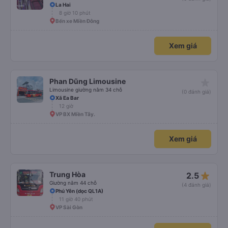
La Hai
8 giờ 10 phút
Bến xe Miền Đông
Xem giá
star_rate
Phan Dũng Limousine
Limousine giường nằm 34 chỗ
(0 đánh giá)
Xã Ea Bar
12 giờ
VP BX Miền Tây.
Xem giá
star_rate
Trung Hòa
2.5
Giường nằm 44 chỗ
(4 đánh giá)
Phú Yên (dọc QL1A)
11 giờ 40 phút
VP Sài Gòn