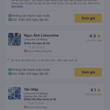
usb & usb type c Tuy nhiên chạm dừng chân đầu tiên là quán ăn nhỏ ven
đường nhà vệ sinh hơi xập xệ nên thấy hơi lạ. Còn lại đều ok nha. Mình tới bx
miền tây và thùng đồ tới khu vực thủ đức để giao cho người nhà thì nhà xe
Xem thêm
note đầy đủ và giao hàng giúp mình. Nếu có di chuyển sg-quy nhơn sẽ vẫn
chọn nhà xe này. 5 sao nha.
Không cần thanh toán trước
Xem giá
Xác nhận chỗ ngay lập tức
star_rate
Ngọc Ánh Limousine
4.3
Limousine 24 Phòng
(18 đánh giá)
Phú Yên (dọc QL1A)
11 giờ 10 phút
Bến xe Miền Đông Cũ
Xe rộng rãi thoải mái, có cbi sẵn nước. Tiện nghi sạch sẽ
Không cần thanh toán trước
Xem giá
Xác nhận chỗ ngay lập tức
star_rate
Tân Hiệp
4.1
Limousine 24 phòng
(190 đánh giá)
Giường nằm 34 chỗ
Phú Yên (Dọc Quốc lộ 1A)
8 giờ 10 phút
Bến xe An Sương