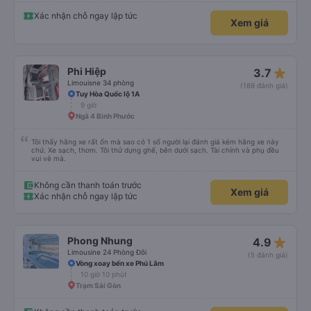
nâng, hạ xuống phần đầu, chân, ổ sạc pin, ... thích view ngắm cảnh cực chill,
các anh tài và lơ cũng cực dễ thương, tâm lý. 10 điểm không nhưng. Mình sẽ
Xác nhận chỗ ngay lập tức
Xem giá
lưu lại để giới thiệu người nhà, bạn bè đi xe này. ưng hết sức. Giờ thấy may
mắn vì cảm ơn xe kia để mình bít đến xe này
star_rate
Phi Hiệp
3.7
Limouisne 34 phòng
(189 đánh giá)
Tuy Hòa Quốc lộ 1A
9 giờ
Ngã 4 Bình Phước
Tôi thấy hãng xe rất ổn mà sao có 1 số người lại đánh giá kém hãng xe này
chứ. Xe sạch, thơm. Tôi thử dựng ghế, bên dưới sạch. Tài chính và phụ đều
vui vẻ mà.
Không cần thanh toán trước
Xem giá
Xác nhận chỗ ngay lập tức
star_rate
Phong Nhung
4.9
Limousine 24 Phòng Đôi
(5 đánh giá)
Vòng xoay bến xe Phú Lâm
10 giờ 10 phút
Trạm Sài Gòn