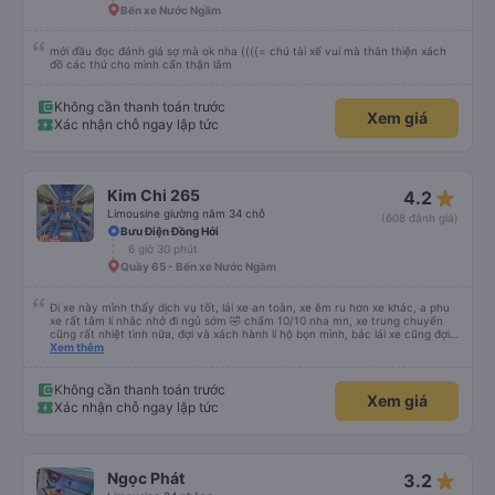
Bến xe Nước Ngầm
mới đầu đọc đánh giá sợ mà ok nha ((((= chú tài xế vui mà thân thiện xách
đồ các thứ cho mình cẩn thận lắm
Không cần thanh toán trước
Xem giá
Xác nhận chỗ ngay lập tức
star_rate
Kim Chi 265
4.2
Limousine giường nằm 34 chỗ
(608 đánh giá)
Bưu Điện Đồng Hới
6 giờ 30 phút
Quầy 65 - Bến xe Nước Ngầm
Đi xe này mình thấy dịch vụ tốt, lái xe an toàn, xe êm ru hơn xe khác, a phụ
xe rất tâm lí nhắc nhở đi ngủ sớm 🤣 chấm 10/10 nha mn, xe trung chuyển
cũng rất nhiệt tình nữa, đợi và xách hành lí hộ bọn mình, bác lái xe cũng đợi
mn đi vệ sinh xong mới đi chứ ko vội vàng mắng khách như xe khác, nên đi
Xem thêm
mn nha, cabin nằm cũng rất rộng nữa người m8, m9 nằm thoải mái luôn,
kphai PR đâu nhưng rất tốt mn nhé, tại mình đi xe khác HN-ĐN rồi nên mình
thấy thế
Không cần thanh toán trước
Xem giá
Xác nhận chỗ ngay lập tức
star_rate
Ngọc Phát
3.2