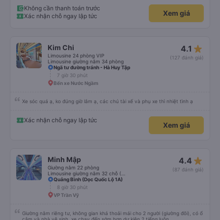
sau e mong có duyên gặp lại a ạ.
Không cần thanh toán trước
Xem giá
Xác nhận chỗ ngay lập tức
star_rate
Kim Chi
4.1
Limousine 24 phòng VIP
(127 đánh giá)
Limousine giường nằm 34 phòng
Ngã tư đường tránh - Hà Huy Tập
7 giờ 30 phút
Bến xe Nước Ngầm
Xe sóc quá ạ, ko đúng giờ lắm ạ, các chú tài xế và phụ xe thì nhiệt tình ạ
Xác nhận chỗ ngay lập tức
Xem giá
star_rate
Minh Mập
4.4
Giường nằm 22 phòng
(87 đánh giá)
Limousine giường nằm 32 chỗ (WC)
Quảng Bình (Dọc Quốc Lộ 1A)
8 giờ 30 phút
VP Trần Vỹ
Giường nằm riêng tư, không gian khá thoải mái cho 2 người (giường đôi), có ổ
cắm và nhà vệ sinh, xe chạy đến sớm hơn dự kiện 2 tiếng luôn