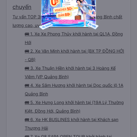
chuyến
Tư vấn TOP 30 xe khách đi Hà Nội từ Quảng Bình chất
lượng cao, uy tín, giá rẻ nhất 08/2026
🚌 1. Xe Xe Phong Thủy khởi hành tại QL1A, Đồng
Hới
🚌 2. Xe Văn Minh khởi hành tại (BX TP ĐỒNG HỚI
- QB)
🚌 3. Xe Thuận Hiền khởi hành tại 3 Hoàng Kế
Viêm (VP Quảng Bình)
🚌 4. Xe Sâm Hương khởi hành tại Dọc quốc lộ 1A
Quảng Bình
🚌 5. Xe Hưng Long khởi hành tại (19A Lý Thường
Kiệt, Đồng Hới, Quảng Bình)
🚌 6. Xe HK BUSLINES khởi hành tại Khách sạn
Thượng Hải
🚌 7. Xe G8 SAPA OPEN TOUR khởi hành tại