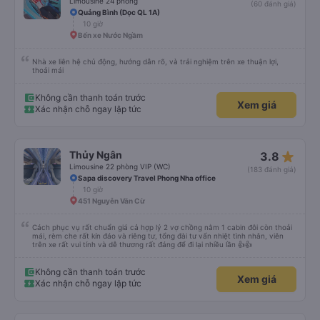
Limousine 24 phòng
(60 đánh giá)
Quảng Bình (Dọc QL 1A)
10 giờ
Bến xe Nước Ngầm
Nhà xe liên hệ chủ động, hướng dẫn rõ, và trải nghiệm trên xe thuận lợi,
thoải mái
Không cần thanh toán trước
Xem giá
Xác nhận chỗ ngay lập tức
star_rate
Thủy Ngân
3.8
Limousine 22 phòng VIP (WC)
(183 đánh giá)
Sapa discovery Travel Phong Nha office
10 giờ
451 Nguyễn Văn Cừ
Cách phục vụ rất chuẩn giá cả hợp lý 2 vợ chồng nằm 1 cabin đôi còn thoải
mái, rèm che rất kín đáo và riêng tư, tổng đài tư vấn nhiệt tình nhân, viên
trên xe rất vui tính và dễ thương rất đáng để đi lại nhiều lần 👍👍
Không cần thanh toán trước
Xem giá
Xác nhận chỗ ngay lập tức