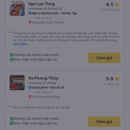
star_rate
Vạn Lục Tùng
4.5
Limousine 34 Giường VIP
(573 đánh giá)
Ngã tư đường tránh - Hà Huy Tập
8 giờ 45 phút
Công viên Trần Thủ Độ
Chúng tôi hơi lo lắng về chuyến đi vì chúng tôi đã đọc các nhận xét, nhưng
mọi thứ đều diễn ra tuyệt vời. Các tài xế thay đổi trong suốt chuyến đi và lái
xe rất cẩn thận. Đường đi êm ả, không hề rung chuyển. Chúng tôi đã dừng
đủ số lần để đi vệ sinh và dừng lại để ăn tối. Nhìn chung, ghế ngồi có thể hơi
Xem thêm
ngắn đối với những người cao trên 180 cm nhưng đó không phải là vấn đề
lớn. Chúng tôi rất thích chuyến đi.
Không cần thanh toán trước
Xem giá
Xác nhận chỗ ngay lập tức
star_rate
Xe Phong Thủy
5.0
Limousine 22 phòng
(1 đánh giá)
Quảng Bình – Dọc QL1A
9 giờ 40 phút
106 Phạm Văn Đồng
Phụ xe nhiệt tình thoải mái lần sau đi tiếp
Không cần thanh toán trước
Xem giá
Xác nhận chỗ ngay lập tức