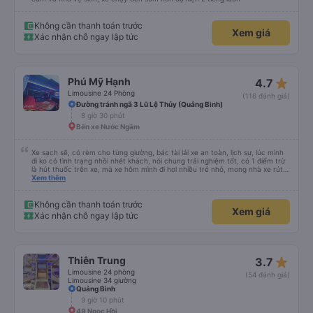
Không cần thanh toán trước
Xem giá
Xác nhận chỗ ngay lập tức
star_rate
Phú Mỹ Hạnh
4.7
Limousine 24 Phòng
(116 đánh giá)
Đường tránh ngã 3 Lũ Lệ Thủy (Quảng Bình)
8 giờ 30 phút
Bến xe Nước Ngầm
Xe sạch sẽ, có rèm cho từng giường, bác tài lái xe an toàn, lịch sự, lúc mình
đi ko có tình trạng nhồi nhét khách, nói chung trải nghiệm tốt, có 1 điểm trừ
là hút thuốc trên xe, mà xe hôm mình đi hơi nhiều trẻ nhỏ, mong nhà xe rút
kinh nghiệm khi đọc đc bình luận này
Xem thêm
Không cần thanh toán trước
Xem giá
Xác nhận chỗ ngay lập tức
star_rate
Thiên Trung
3.7
Limousine 24 phòng
(54 đánh giá)
Limousine 34 giường
Quảng Bình
9 giờ 10 phút
49 Ngọc Hồi