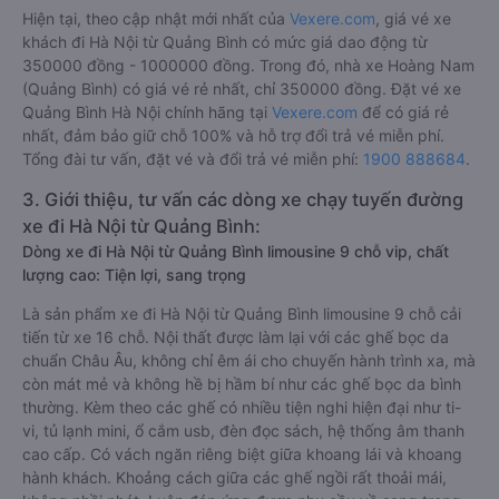
Hiện tại, theo cập nhật mới nhất của
Vexere.com
, giá vé xe
khách đi Hà Nội từ Quảng Bình có mức giá dao động từ
350000 đồng - 1000000 đồng. Trong đó, nhà xe Hoàng Nam
(Quảng Bình) có giá vé rẻ nhất, chỉ 350000 đồng. Đặt vé xe
Quảng Bình Hà Nội chính hãng tại
Vexere.com
để có giá rẻ
nhất, đảm bảo giữ chỗ 100% và hỗ trợ đổi trả vé miễn phí.
Tổng đài tư vấn, đặt vé và đổi trả vé miễn phí:
1900 888684
.
3. Giới thiệu, tư vấn các dòng xe chạy tuyến đường
xe đi Hà Nội từ Quảng Bình:
Dòng xe đi Hà Nội từ Quảng Bình limousine 9 chỗ vip, chất
lượng cao: Tiện lợi, sang trọng
Là sản phẩm xe đi Hà Nội từ Quảng Bình limousine 9 chỗ cải
tiến từ xe 16 chỗ. Nội thất được làm lại với các ghế bọc da
chuẩn Châu Âu, không chỉ êm ái cho chuyến hành trình xa, mà
còn mát mẻ và không hề bị hầm bí như các ghế bọc da bình
thường. Kèm theo các ghế có nhiều tiện nghi hiện đại như ti-
vi, tủ lạnh mini, ổ cắm usb, đèn đọc sách, hệ thống âm thanh
cao cấp. Có vách ngăn riêng biệt giữa khoang lái và khoang
hành khách. Khoảng cách giữa các ghế ngồi rất thoải mái,