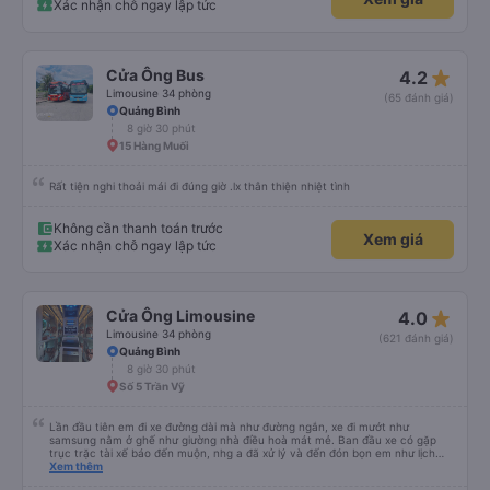
Xác nhận chỗ ngay lập tức
star_rate
Cửa Ông Bus
4.2
Limousine 34 phòng
(65 đánh giá)
Quảng Bình
8 giờ 30 phút
15 Hàng Muối
Rất tiện nghi thoải mái đi đúng giờ .lx thân thiện nhiệt tình
Không cần thanh toán trước
Xem giá
Xác nhận chỗ ngay lập tức
star_rate
Cửa Ông Limousine
4.0
Limousine 34 phòng
(621 đánh giá)
Quảng Bình
8 giờ 30 phút
Số 5 Trần Vỹ
Lần đầu tiên em đi xe đường dài mà như đường ngắn, xe đi mướt như
samsung nằm ở ghế như giường nhà điều hoà mát mẻ. Ban đầu xe có gặp
trục trặc tài xế báo đến muộn, nhg a đã xử lý và đến đón bọn em như lịch
trên hệ thống. Anh tài xế Văn Sĩ quá vui tính và nhiệt tình, trời mưa gió đã
Xem thêm
chở bọn e về tận nơi an toàn. 5⭐️ cho anh tài xế Văn Sĩ cùng với nhà xe. Lần