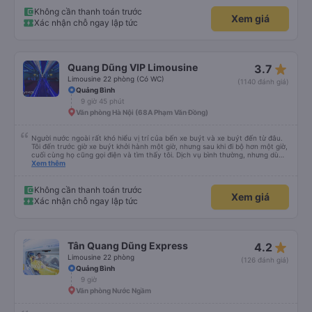
Không cần thanh toán trước
Xem giá
Xác nhận chỗ ngay lập tức
star_rate
Quang Dũng VIP Limousine
3.7
Limousine 22 phòng (Có WC)
(1140 đánh giá)
Quảng Bình
9 giờ 45 phút
Văn phòng Hà Nội (68A Phạm Văn Đồng)
Người nước ngoài rất khó hiểu vị trí của bến xe buýt và xe buýt đến từ đâu.
Tôi đến trước giờ xe buýt khởi hành một giờ, nhưng sau khi đi bộ hơn một giờ,
cuối cùng họ cũng gọi điện và tìm thấy tôi. Dịch vụ bình thường, nhưng dù
sao thì tôi ngủ ngon hơn ở khách sạn vì tôi rất thoải mái. Sẽ tuyệt hơn nếu
Xem thêm
tiếng còi xe bớt to hơn. Nhưng tôi thích nó nên tôi cho điểm tối đa. Cảm ơn
bạn rất nhiều.
Không cần thanh toán trước
Xem giá
Xác nhận chỗ ngay lập tức
star_rate
Tân Quang Dũng Express
4.2
Limousine 22 phòng
(126 đánh giá)
Quảng Bình
9 giờ
Văn phòng Nước Ngầm