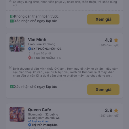
Xe chạy đúng time, nhân viên phục vụ nhiệt tình, thân thiện, trả khác đúng
nơi
Không cần thanh toán trước
Xem giá
Xác nhận chỗ ngay lập tức
star_rate
Văn Minh
4.9
Limousine 21 phòng
(365 đánh giá)
BX TP ĐỒNG HỚI - QB
8 giờ 10 phút
BX NƯỚC NGẦM - HN
Bình thường đi Văn Minh thấy OK lắm . Hôm nay đi thấy ko ok lắm , dây cắm
sạc điện thoại ko vào , xạc cứ bị hụt pin , mình đã thử cắm lại 3 máy khác
nhau đều bị nên lỗi là do ổ cắm chứ ko phải do máy , xe chạy đúng giờ ,
Xác nhận chỗ ngay lập tức
Xem giá
star_rate
Queen Cafe
3.9
Giường nằm 32 buồng
(287 đánh giá)
Giường nằm 38 chỗ WC
+1 loại xe khác
Thị trấn Phong Nha