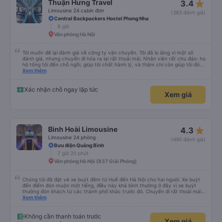
star_rate
Thuận Hưng Travel
3.4
Limousine 24 cabin đơn
(383 đánh giá)
Central Backpackers Hostel Phong Nha
8 giờ
Văn phòng Hà Nội
Tôi muốn để lại đánh giá về công ty vận chuyển. Tôi đã lo lắng vì một số
đánh giá, nhưng chuyến đi hóa ra lại rất thoải mái. Nhân viên rất chu đáo: họ
hộ tống tôi đến chỗ ngồi, giúp tôi chất hành lý, và thậm chí còn giúp tôi đóng
gói giày. Điểm trừ duy nhất là xe buýt đến sớm hơn một tiếng so với giờ khởi
Xem thêm
hành, giống như tôi, nên tôi không biết chuyện gì sẽ xảy ra nếu tôi đến đúng
giờ ghi trên vé. Nhìn chung, tôi rất hài lòng với chuyến đi và tôi rất vui vì đã
chọn công ty này.
Xác nhận chỗ ngay lập tức
Xem giá
star_rate
Bình Hoài Limousine
4.3
Limousine 24 phòng
(490 đánh giá)
Bưu điện Quảng Bình
7 giờ 20 phút
Văn phòng Hà Nội (837 Giải Phóng)
Chúng tôi đã đặt vé xe buýt đêm từ Huế đến Hà Nội cho hai người. Xe buýt
đến điểm đón muộn một tiếng, điều này khá bình thường ở đây vì xe buýt
thường đón khách từ các thành phố khác trước đó. Chuyến đi rất thoải mái,
ghế nằm êm ái, và ngay cả người cao 1,80 m như tôi vẫn ngủ ngon. Sau khi
Xem thêm
đến nơi, chúng tôi quên một chiếc túi nhỏ trên xe, nhưng đã nhận lại được
vào tối hôm đó hoàn toàn nguyên vẹn. Tất nhiên, tốt hơn hết là tránh những
rắc rối như vậy, nhưng thật tốt khi thấy công ty xe buýt quan tâm đến
Không cần thanh toán trước
Xem giá
khách hàng của mình. Chúng tôi chắc chắn sẽ đi xe của họ lần nữa.