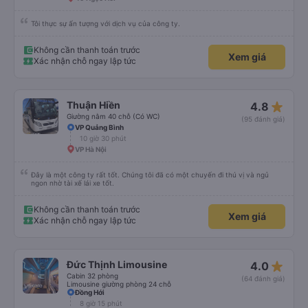
Tôi thực sự ấn tượng với dịch vụ của công ty.
Không cần thanh toán trước
Xem giá
Xác nhận chỗ ngay lập tức
star_rate
Thuận Hiền
4.8
Giường nằm 40 chỗ (Có WC)
(95 đánh giá)
VP Quảng Bình
10 giờ 30 phút
VP Hà Nội
Đây là một công ty rất tốt. Chúng tôi đã có một chuyến đi thú vị và ngủ
ngon nhờ tài xế lái xe tốt.
Không cần thanh toán trước
Xem giá
Xác nhận chỗ ngay lập tức
star_rate
Đức Thịnh Limousine
4.0
Cabin 32 phòng
(64 đánh giá)
Limousine giường phòng 24 chỗ
Đồng Hới
8 giờ 15 phút