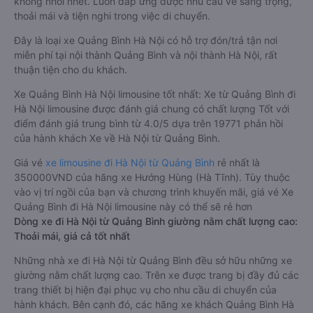
không nhồi nhét. Luôn đáp ứng được nhu cầu về sang trọng,
thoải mái và tiện nghi trong việc di chuyển.
Đây là loại xe Quảng Bình Hà Nội có hỗ trợ đón/trả tận nơi
miễn phí tại nội thành Quảng Bình và nội thành Hà Nội, rất
thuận tiện cho du khách.
Xe Quảng Bình Hà Nội limousine tốt nhất: Xe từ Quảng Bình đi
Hà Nội limousine được đánh giá chung có chất lượng Tốt với
điểm đánh giá trung bình từ 4.0/5 dựa trên 19771 phản hồi
của hành khách Xe về Hà Nội từ Quảng Bình.
Giá vé
xe limousine đi Hà Nội từ Quảng Bình
rẻ nhất là
350000VND của hãng xe Hướng Hùng (Hà Tĩnh). Tùy thuộc
vào vị trí ngồi của bạn và chương trình khuyến mãi, giá vé Xe
Quảng Bình đi Hà Nội limousine này có thể sẽ rẻ hơn
Dòng xe đi Hà Nội từ Quảng Bình giường nằm chất lượng cao:
Thoải mái, giá cả tốt nhất
Những nhà xe đi Hà Nội từ Quảng Bình đều sở hữu những xe
giường nằm chất lượng cao. Trên xe được trang bị đầy đủ các
trang thiết bị hiện đại phục vụ cho nhu cầu di chuyển của
hành khách. Bên cạnh đó, các hãng xe khách Quảng Bình Hà