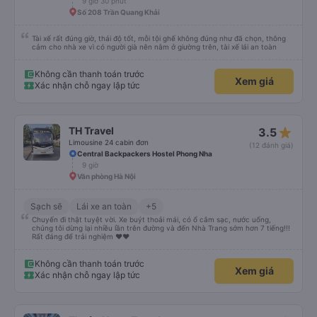
9 giờ 30 phút
Số 208 Trần Quang Khải
Tài xế rất đúng giờ, thái độ tốt, mỗi tội ghế không đúng như đã chọn, thông
cảm cho nhà xe vì có người già nên nằm ở giường trên, tài xế lái an toàn
Không cần thanh toán trước
Xem giá
Xác nhận chỗ ngay lập tức
star_rate
TH Travel
3.5
Limousine 24 cabin đơn
(12 đánh giá)
Central Backpackers Hostel Phong Nha
9 giờ
Văn phòng Hà Nội
Sạch sẽ
Lái xe an toàn
+5
Chuyến đi thật tuyệt vời. Xe buýt thoải mái, có ổ cắm sạc, nước uống,
chúng tôi dừng lại nhiều lần trên đường và đến Nhà Trang sớm hơn 7 tiếng!!!
Rất đáng để trải nghiệm ♥️♥️
Không cần thanh toán trước
Xem giá
Xác nhận chỗ ngay lập tức