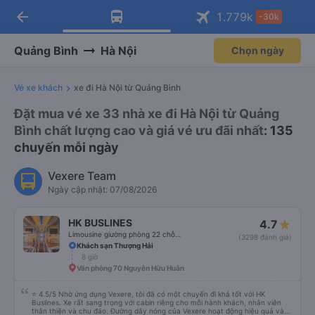
arrow_back
Tải app Vexere ngay!
Tải app Vexere
1.779
k
-30k
Mở app
Mở app
Nhận ưu đãi thành viên độc
-30k/ghế khi đặt vé máy bay qua
quyền
app
Quảng Bình
Hà Nội
Chọn ngày
Vé xe khách
xe đi Hà Nội từ Quảng Bình
Đặt mua vé xe 33 nhà xe đi Hà Nội từ Quảng
Bình chất lượng cao và giá vé ưu đãi nhất
: 135
chuyến mỗi ngày
Vexere Team
Ngày cập nhật: 07/08/2026
HK BUSLINES
4.7
Limousine giường phòng 22 chỗ (WC)
(3298 đánh giá)
Khách sạn Thượng Hải
8 giờ
Văn phòng 70 Nguyễn Hữu Huân
⭐ 4.5/5 Nhờ ứng dụng Vexere, tôi đã có một chuyến đi khá tốt với HK
Buslines. Xe rất sang trọng với cabin riêng cho mỗi hành khách, nhân viên
thân thiện và chu đáo. Đường dây nóng của Vexere hoạt động hiệu quả và