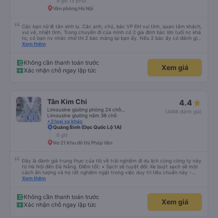
9 giờ 15 phút
Văn phòng Hà Nội
Các bạn nữ lễ tân xinh iu. Các anh, chú, bác VP ĐH vui tính, quan tâm khách,
vui vẻ, nhiệt tình. Trong chuyến đi của mình có 2 gia đình bác lớn tuổi nc khá
to, có bạn nv nhắc nhở thì 2 bác mắng lại bạn ấy. Nếu 2 bác ấy có đánh giá
xấu thì mình ngược lại nha. Bạn ấy nhắc nhở rất đúng. 2 bác nói rất to. To
Xem thêm
đến lỗi mình ngủ còn mơ được câu chuyện các bác nói với nhau xuất hiện
trong giấc mơ của mình luôn. Nên nếu bạn ấy bị phản ánh thì đừng trừ lương
bạn ấy nha. Nếu bạn ấy bị trừ thì bảo bạn ấy liên hệ sđt của mình, mình hỗ
Không cần thanh toán trước
Xem giá
trợ ạ. Số mình đuôi 666, chuyến ĐH-NT ngày 16/1. À các bạn nữ lễ tân xinh
Xác nhận chỗ ngay lập tức
iu còn đổi cho mình phòng đơn sang đôi xong còn note là (một mình) yêu
luôn. Nhưng phòng đôi mà nằm một thì mỗi lần xe rẽ 1 cái là ✈️ Ít đi xe khách
nhưng đủ để đánh giá 10/10.
Tân Kim Chi
4.4
Limousine giường phòng 24 chỗ (CABIN)
(4466 đánh giá)
Limousine giường nằm 36 chỗ
+2 loại xe khác
Quảng Bình (Dọc Quốc Lộ 1A)
6 giờ
Nơ 21 Khu đô thị Pháp Vân
Đây là đánh giá trung thực của tôi về trải nghiệm đi du lịch cùng công ty này
từ Hà Nội đến Đà Nẵng. Điểm tốt: • Sạch sẽ tuyệt đối: Xe buýt sạch sẽ một
cách ấn tượng và họ rất nghiêm ngặt trong việc duy trì tiêu chuẩn này -
không được phép ăn trên xe. Đây là lần đầu tiên tôi thấy sự chú trọng đến
Xem thêm
vấn đề sạch sẽ như vậy ở Việt Nam. Mọi thứ bên trong xe buýt đều trông
mới và sạch sẽ. • WiFi đáng tin cậy: WiFi trên xe hoạt động hoàn hảo trong
suốt chuyến đi. • Tùy chọn sạc: Có sẵn cổng sạc USB và USB-C, đây cũng
Không cần thanh toán trước
Xem giá
là lần đầu tiên tôi thấy. • Môi trường yên tĩnh và thanh bình: Họ không bật
Xác nhận chỗ ngay lập tức
đèn không cần thiết hoặc bật nhạc lớn, giúp tôi dễ dàng thư giãn và ngủ
trong suốt hành trình. • Dừng vệ sinh thường xuyên: Họ lên lịch dừng thường