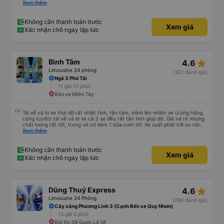
cần 💕
Xem thêm
Không cần thanh toán trước
Xem giá
Xác nhận chỗ ngay lập tức
star_rate
Bình Tâm
4.6
Limousine 24 phòng
(321 đánh giá)
Ngã 3 Phú Tài
11 giờ 10 phút
Bến xe Miền Tây
Tài xế và lơ xe thái độ rất nhiệt tình, tận tâm, mình lên nhầm xe (cùng hãng,
cùng tuyến) tài xế và lơ xe cả 2 xe đều rất tận tình giúp đỡ. Giá vé rẻ nhưng
chất lượng rất tốt, trong vé có kèm 1 bữa cơm tối. Xe xuất phát trễ so với
trên app 45p, nhưng do bão nên trời mưa rất to, có thể thông cảm được.
Xem thêm
99/10
Không cần thanh toán trước
Xem giá
Xác nhận chỗ ngay lập tức
star_rate
Dũng Thuỷ Express
4.6
Limousine 24 Phòng
(296 đánh giá)
Cây xăng Phương Linh 3 (Cạnh Bến xe Quy Nhơn)
13 giờ 5 phút
Bãi Xe 39 Quốc Lộ 1A