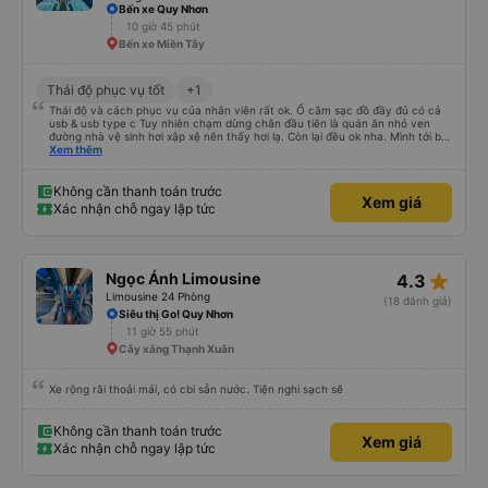
Bến xe Quy Nhơn
10 giờ 45 phút
Bến xe Miền Tây
Thái độ phục vụ tốt
+1
Thái độ và cách phục vụ của nhân viên rất ok. Ổ cắm sạc đồ đầy đủ có cả
usb & usb type c Tuy nhiên chạm dừng chân đầu tiên là quán ăn nhỏ ven
đường nhà vệ sinh hơi xập xệ nên thấy hơi lạ. Còn lại đều ok nha. Mình tới bx
miền tây và thùng đồ tới khu vực thủ đức để giao cho người nhà thì nhà xe
Xem thêm
note đầy đủ và giao hàng giúp mình. Nếu có di chuyển sg-quy nhơn sẽ vẫn
chọn nhà xe này. 5 sao nha.
Không cần thanh toán trước
Xem giá
Xác nhận chỗ ngay lập tức
star_rate
Ngọc Ánh Limousine
4.3
Limousine 24 Phòng
(18 đánh giá)
Siêu thị Go! Quy Nhơn
11 giờ 55 phút
Cây xăng Thạnh Xuân
Xe rộng rãi thoải mái, có cbi sẵn nước. Tiện nghi sạch sẽ
Không cần thanh toán trước
Xem giá
Xác nhận chỗ ngay lập tức