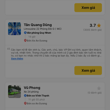
Xem giá
star_rate
Tân Quang Dũng
3.7
Limousine 22 Phòng Đôi G ( WC)
(3005 đánh giá)
Văn phòng Quy Nhơn
14 giờ
Bến Xe An Sương
Các bạn nữ lễ tân xinh iu. Các anh, chú, bác VP ĐH vui tính, quan tâm khách,
vui vẻ, nhiệt tình. Trong chuyến đi của mình có 2 gia đình bác lớn tuổi nc khá
to, có bạn nv nhắc nhở thì 2 bác mắng lại bạn ấy. Nếu 2 bác ấy có đánh giá
xấu thì mình ngược lại nha. Bạn ấy nhắc nhở rất đúng. 2 bác nói rất to. To
Xem thêm
đến lỗi mình ngủ còn mơ được câu chuyện các bác nói với nhau xuất hiện
trong giấc mơ của mình luôn. Nên nếu bạn ấy bị phản ánh thì đừng trừ lương
bạn ấy nha. Nếu bạn ấy bị trừ thì bảo bạn ấy liên hệ sđt của mình, mình hỗ
Xem giá
trợ ạ. Số mình đuôi 666, chuyến ĐH-NT ngày 16/1. À các bạn nữ lễ tân xinh
iu còn đổi cho mình phòng đơn sang đôi xong còn note là (một mình) yêu
luôn. Nhưng phòng đôi mà nằm một thì mỗi lần xe rẽ 1 cái là ✈️ Ít đi xe khách
nhưng đủ để đánh giá 10/10.
star_rate
Vũ Phong
Xe 24 phòng
(0 đánh giá)
Bến xe Vĩnh Thạnh
11 giờ 55 phút
Bến xe An Sương