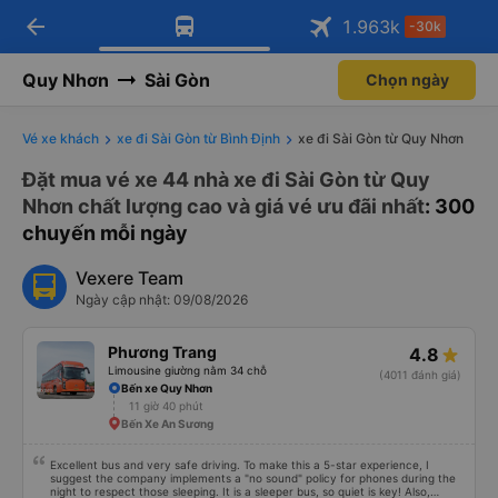
arrow_back
Tải app Vexere ngay!
Tải app Vexere
1.963
k
-30k
Mở app
Mở app
Nhận ưu đãi thành viên độc
-30k/ghế khi đặt vé máy bay qua
quyền
app
Quy Nhơn
Sài Gòn
Chọn ngày
Vé xe khách
xe đi Sài Gòn từ Bình Định
xe đi Sài Gòn từ Quy Nhơn
Đặt mua vé xe 44 nhà xe đi Sài Gòn từ Quy
Nhơn chất lượng cao và giá vé ưu đãi nhất
: 300
chuyến mỗi ngày
Vexere Team
Ngày cập nhật: 09/08/2026
Phương Trang
4.8
Limousine giường nằm 34 chỗ
(4011 đánh giá)
Bến xe Quy Nhơn
11 giờ 40 phút
Bến Xe An Sương
Excellent bus and very safe driving. To make this a 5-star experience, I
suggest the company implements a "no sound" policy for phones during the
night to respect those sleeping. It is a sleeper bus, so quiet is key! Also,