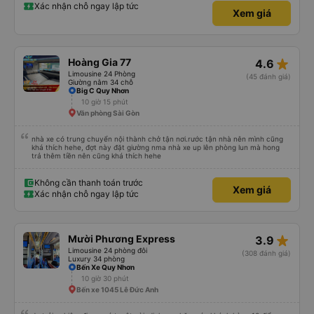
Xác nhận chỗ ngay lập tức
Xem giá
star_rate
Hoàng Gia 77
4.6
Limousine 24 Phòng
(45 đánh giá)
Giường nằm 34 chỗ
Big C Quy Nhơn
10 giờ 15 phút
Văn phòng Sài Gòn
nhà xe có trung chuyển nội thành chở tận nơi.rước tận nhà nên mình cũng
khá thích hehe, đợt này đặt giường nma nhà xe up lên phòng lun mà hong
trả thêm tiền nên cũng khá thích hehe
Không cần thanh toán trước
Xem giá
Xác nhận chỗ ngay lập tức
star_rate
Mười Phương Express
3.9
Limousine 24 phòng đôi
(308 đánh giá)
Luxury 34 phòng
Bến Xe Quy Nhơn
10 giờ 30 phút
Bến xe 1045 Lê Đức Anh