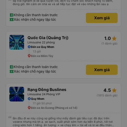
dạ trải nghiệm đi xe quá tuyệt vời, dịch vụ chăm sóc khách hàng 10 điểm,
đúng giờ. Xin cảm ơn nhà xe và sẽ tiếp tục đặt vé vào những lần sau ạ
Không cần thanh toán trước
Xem giá
Xác nhận chỗ ngay lập tức
star_rate
Quốc Gia (Quảng Trị)
1.0
Limousine 22 phòng
(1 đánh giá)
Bến xe Quy Nhơn
13 giờ
Bến xe Miền Tây
Không cần thanh toán trước
Xem giá
Xác nhận chỗ ngay lập tức
star_rate
Rạng Đông Buslines
4.5
Limousine 24 Phòng VIP
(1815 đánh giá)
Quy Nhơn
11 giờ 50 phút
Bến xe An Sương (Phòng vé số 14)
lần đầu đi xe này cũng sợ giống như mấy đánh giá tiêu cực đã đọc trên
vexere nhưng mà kh ạ. xe sạch, xuất phát sớm hơn dự kiến 8 phút, tới nơi
cũng sớm hơn 1 tiếng. ấn tượng: + xe chạy êm + tài xế và lơ xe đều thân