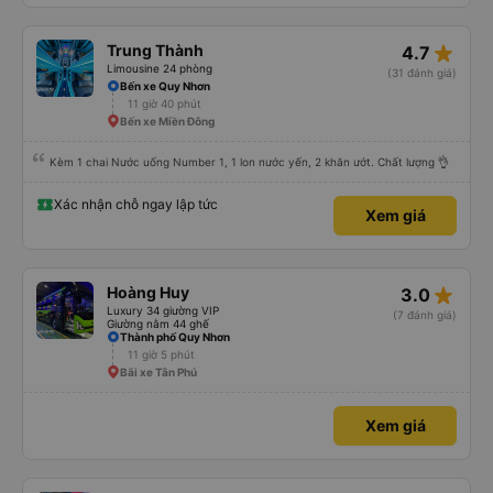
star_rate
Trung Thành
4.7
Limousine 24 phòng
(31 đánh giá)
Bến xe Quy Nhơn
11 giờ 40 phút
Bến xe Miền Đông
Kèm 1 chai Nước uống Number 1, 1 lon nước yến, 2 khăn ướt. Chất lượng 👌
Xác nhận chỗ ngay lập tức
Xem giá
star_rate
Hoàng Huy
3.0
Luxury 34 giường VIP
(7 đánh giá)
Giường nằm 44 ghế
Thành phố Quy Nhơn
11 giờ 5 phút
Bãi xe Tân Phú
Xem giá