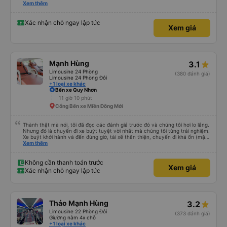
please display the Wi-Fi password clearly inside the cabin for convenience. I
Xem thêm
would definitely ride with them again! -------------- ​ Xe chất lượng tốt và
tài xế lái xe rất an toàn. Để dịch vụ hoàn hảo hơn, tôi góp ý nhà xe nên có
quy định rõ ràng về việc giữ im lặng (tắt âm thanh điện thoại) vào ban đêm
Xác nhận chỗ ngay lập tức
Xem giá
để tránh làm phiền hành khách khác ngủ. Ngoài ra, nhà xe nên dán sẵn mật
khẩu Wi-Fi trong xe để hành khách dễ dàng sử dụng. Tôi vẫn sẽ tiếp tục ủng
hộ nhà xe trong tương lai!
Mạnh Hùng
3.1
Limousine 24 Phòng
(380 đánh giá)
Limousine 24 Phòng Đôi
+1 loại xe khác
Bến xe Quy Nhơn
11 giờ 10 phút
Cổng Bến xe Miền Đông Mới
Thành thật mà nói, tôi đã đọc các đánh giá trước đó và chúng tôi hơi lo lắng.
Nhưng đó là chuyến đi xe buýt tuyệt vời nhất mà chúng tôi từng trải nghiệm.
Xe buýt khởi hành và đến đúng giờ, tài xế thân thiện, chuyến đi khá ổn (mặc
dù vẫn hơi xóc, nhưng đó là đặc trưng của Việt Nam ^^), và chỗ ngồi thoải
Xem thêm
mái. Chúng tôi thực sự rất hài lòng.
Không cần thanh toán trước
Xem giá
Xác nhận chỗ ngay lập tức
Thảo Mạnh Hùng
3.2
Limousine 22 Phòng Đôi
(373 đánh giá)
Giường nằm 4x chỗ
+1 loại xe khác