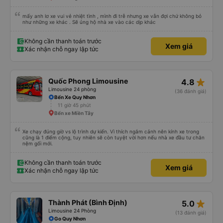
mấy anh lơ xe vui vẻ nhiệt tình , mình đi trễ nhưng xe vẫn đợi chứ không bỏ
như những xe khác . Sẽ ủng hộ nhà xe vào các dịp khác
Không cần thanh toán trước
Xem giá
Xác nhận chỗ ngay lập tức
star_rate
Quốc Phong Limousine
4.8
Limousine 24 phòng
(36 đánh giá)
Bến Xe Quy Nhơn
11 giờ 45 phút
Bến xe Miền Tây
Xe chạy đúng giờ vs lộ trình dự kiến. Vì thích ngắm cảnh nên kính xe trong
cũng là 1 điểm cộng, tuy nhiên sẽ còn tuyệt vời hơn nếu nhà xe đầu tư chăn
nệm gối mới.
Không cần thanh toán trước
Xem giá
Xác nhận chỗ ngay lập tức
star_rate
Thành Phát (Bình Định)
5.0
Limousine 24 Phòng
(13 đánh giá)
Go Quy Nhơn