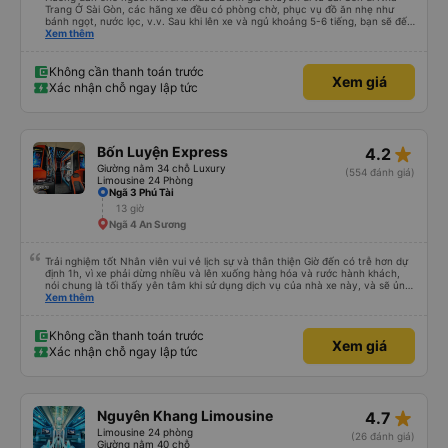
Trang Ở Sài Gòn, các hãng xe đều có phòng chờ, phục vụ đồ ăn nhẹ như
bánh ngọt, nước lọc, v.v. Sau khi lên xe và ngủ khoảng 5-6 tiếng, bạn sẽ đến
Nha Trang. Ở Nha Trang, các hãng xe có dịch vụ đưa đón miễn phí, tuy
Xem thêm
nhiên bạn phải đặt trước với hãng xe khi đặt vé hoặc khi hãng xe gọi điện xác
nhận vé trước khi đi. Sau khi xe đến Nha Trang, bạn liên hệ với nhân viên
(nên dùng Google Translate và đưa cho họ đọc) để được hỗ trợ tìm xe đưa
Không cần thanh toán trước
Xem giá
đón. Bạn không nên tin những người mặc áo Grab mời bạn đi xe bên ngoài.
Xác nhận chỗ ngay lập tức
Nói về chất lượng xe thì tuyệt vời, xe được làm theo kiểu cabin với thiết kế
không gian, trên xe không có nhà vệ sinh hoặc có (tùy loại xe bạn chọn), vì
vậy bạn nên đi xe 22 cabin thay vì xe 32 cabin để có trải nghiệm tốt nhất.
Hầu hết tài xế đều lớn tuổi nên không biết tiếng Anh, bạn nên sử dụng
Google Dịch để giao tiếp với họ. Hy vọng bài đánh giá này sẽ giúp ích cho
star_rate
Bốn Luyện Express
4.2
bạn khi đi
Giường nằm 34 chỗ Luxury
(554 đánh giá)
Limousine 24 Phòng
Ngã 3 Phú Tài
13 giờ
Ngã 4 An Sương
Trải nghiệm tốt Nhân viên vui vẻ lịch sự và thân thiện Giờ đến có trễ hơn dự
định 1h, vì xe phải dừng nhiều và lên xuống hàng hóa và rước hành khách,
nói chung là tối thấy yên tâm khi sử dụng dịch vụ của nhà xe này, và sẽ ủng
hộ và giới thiệu cho người thân sử dụng dịch vụ của nhà xe này
Xem thêm
Không cần thanh toán trước
Xem giá
Xác nhận chỗ ngay lập tức
star_rate
Nguyên Khang Limousine
4.7
Limousine 24 phòng
(26 đánh giá)
Giường nằm 40 chỗ