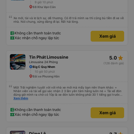
9 giờ 10 phút
68 Kha Vạn Cân
Xe mới, tài và lơ lịch sự, dễ thương. Có lỡ trả mình xa thì cũng bù tiền đi xe về
nhà. Nói chung, xứng đáng đi lại. Rất hài lòng.
Không cần thanh toán trước
Xem giá
Xác nhận chỗ ngay lập tức
star_rate
Tín Phát Limousine
5.0
Limousine 24 Phòng
(126 đánh giá)
Big C Quy Nhơn
10 giờ 50 phút
Bãi xe Phương Hân
Một Trãi nghiệm tuyệt vời với nhà xe mới mà mấy bạn nên tham khảo: +
Nhân viên và tài xế gọi xác nhận 2 3 lần yên tâm hẵng luôn nè + Tài xế đón
đúng giờ mình ra chờ có 10p là xe đón luôn không phải 30 1 tiếng gọi trước
đợi cực + Xe mới, xịn, thơm và Đặt biệt là cực kỳ ưng mền gối trên xe luôn
Xem thêm
nha. Bình thường toàn gối da nằm đau cả cổ mà đây gối này nhà xe đổi hết
luôn qua gối dạng lông êm cực. + Giường rộng cực kỳ, có móc treo dép ở
trên không bị vướng chân như các xe khác mình từng đi + Tài xế lơ xe nhiệt
Không cần thanh toán trước
Xem giá
tình hỗ trợ hỏi đón trả cực bao nhiệt tình nhẹ nhàn luôn nha + Trên xe còn
Xác nhận chỗ ngay lập tức
có bánh nước, khăn lạnh. Tới trạm tài xế còn tinh ý chuẩn bị thêm khăn lạnh
ở trạm dừng nữa. 10đ cho sự tinh tế của nhà xe nha.
Dũng Lệ