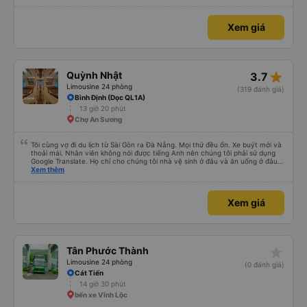
Xem giá
star_rate
Quỳnh Nhật
3.7
Limousine 24 phòng
(319 đánh giá)
Bình Định (Dọc QL1A)
13 giờ 20 phút
Chợ An Sương
Tôi cùng vợ đi du lịch từ Sài Gòn ra Đà Nẵng. Mọi thứ đều ổn. Xe buýt mới và
thoải mái. Nhân viên không nói được tiếng Anh nên chúng tôi phải sử dụng
Google Translate. Họ chỉ cho chúng tôi nhà vệ sinh ở đâu và ăn uống ở đâu.
Xe buýt dừng 4 lần trong chuyến đi 16 giờ của chúng tôi. Chúng tôi đến sớm
Xem thêm
hơn dự kiến 3 tiếng. Trải nghiệm đích thực :). Vấn đề chính là công ty đã thay
đổi điểm đón của chúng tôi. Họ gọi cho chúng tôi cả buổi sáng để thông báo
nhưng chúng tôi không hiểu được tiếng Việt. Người quản lý trong khách sạn
Xem giá
của chúng tôi đã giúp đỡ chúng tôi.
star_rate
Tân Phước Thành
Limousine 24 phòng
(0 đánh giá)
Cát Tiến
14 giờ 30 phút
bến xe Vĩnh Lộc