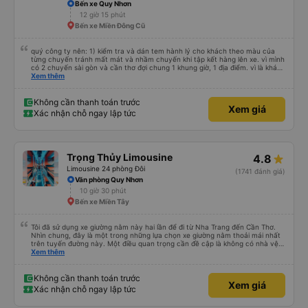
Bến xe Quy Nhơn
12 giờ 15 phút
Bến xe Miền Đông Cũ
quý công ty nên: 1) kiểm tra và dán tem hành lý cho khách theo màu của
từng chuyến tránh mất mát và nhầm chuyến khi tập kết hàng lên xe. vì mình
có 2 chuyến sài gòn và cần thơ đợi chung 1 khung giờ, 1 địa điểm. vì là khách
thân thiết của quý công ty nên rất hài lòng và tin tưởng. tuy nhiên rất mong
Xem thêm
muốn đội ngũ nhân viên anh chị em nhà xe cùng nhau cải thiện ngày một
phát triển. 2) đồng nhất về cách giao tiếp và CSKH nhẹ nhàng, chu đáo nữa
thì chắc chắn quy công ty là nhà xe được yêu thích và lựa chọn số 1 quy
Không cần thanh toán trước
Xem giá
nhơn. rất cảm ơn quý anh chị em cty cũng như chị Thảo đã lắng nghe và
Xác nhận chỗ ngay lập tức
tiếp nhận. " khách hàng thân thiết nhiều năm của nhà xe từ thời sinh viên"
Trọng Thủy Limousine
4.8
Limousine 24 phòng Đôi
(1741 đánh giá)
Văn phòng Quy Nhơn
10 giờ 30 phút
Bến xe Miền Tây
Tôi đã sử dụng xe giường nằm này hai lần để đi từ Nha Trang đến Cần Thơ.
Nhìn chung, đây là một trong những lựa chọn xe giường nằm thoải mái nhất
trên tuyến đường này. Một điều quan trọng cần đề cập là không có nhà vệ
sinh trên xe, điều này có thể gây khó chịu trên một hành trình dài xuyên
Xem thêm
đêm. Tuy nhiên, khi có các điểm dừng thường xuyên, chuyến đi vẫn khá
thoải mái. Chuyến đi gần đây nhất của tôi (hôm qua) rất tốt. Mặc dù xe bị
chậm khoảng một tiếng, nhưng công ty đã thông báo trước cho tôi, nên tôi
Không cần thanh toán trước
Xem giá
không gặp vấn đề gì. Xe khá thoải mái, có chăn và hai gối, và các tài xế lịch
Xác nhận chỗ ngay lập tức
sự và thân thiện. Có các điểm dừng nghỉ vào khoảng 4:00 sáng và 9:00
sáng, giúp chuyến đi thoải mái hơn nhiều. Tại điểm dừng cuối cùng, họ thậm