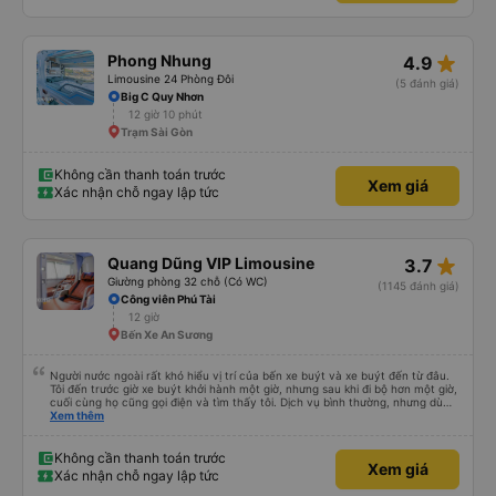
star_rate
Phong Nhung
4.9
Limousine 24 Phòng Đôi
(5 đánh giá)
Big C Quy Nhơn
12 giờ 10 phút
Trạm Sài Gòn
Không cần thanh toán trước
Xem giá
Xác nhận chỗ ngay lập tức
star_rate
Quang Dũng VIP Limousine
3.7
Giường phòng 32 chỗ (Có WC)
(1145 đánh giá)
Công viên Phú Tài
12 giờ
Bến Xe An Sương
Người nước ngoài rất khó hiểu vị trí của bến xe buýt và xe buýt đến từ đâu.
Tôi đến trước giờ xe buýt khởi hành một giờ, nhưng sau khi đi bộ hơn một giờ,
cuối cùng họ cũng gọi điện và tìm thấy tôi. Dịch vụ bình thường, nhưng dù
sao thì tôi ngủ ngon hơn ở khách sạn vì tôi rất thoải mái. Sẽ tuyệt hơn nếu
Xem thêm
tiếng còi xe bớt to hơn. Nhưng tôi thích nó nên tôi cho điểm tối đa. Cảm ơn
bạn rất nhiều.
Không cần thanh toán trước
Xem giá
Xác nhận chỗ ngay lập tức