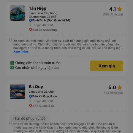
star_rate
Tân Hiệp
4.1
Limousine 24 phòng
(190 đánh giá)
Giường nằm 34 chỗ
Bình Định (Dọc Quốc lộ 1A)
9 giờ 40 phút
Bến xe An Sương
Xe sạch sẽ, mới, nhân viên lịch sự, xuất bến đúng giờ, ngồi đúng chỗ, có
nước uống sẵng. Chỉ thiếu toilet là tuyệt vời. Giá vé chưa bao ăn uống nên
mọi ngưòi có thể mua mang theo đến chỗ dừng để ăn, đôi lúc chỗ dừng mấy
món bạn ko thích hoặc giá cả hơi cao! Còn lại nhà xe rất ok, nên đi.
Xem thêm
Không cần thanh toán trước
Xem giá
Xác nhận chỗ ngay lập tức
star_rate
Ba Quy
5.0
Limousine 22 chỗ
(33 đánh giá)
Bến Xe Quy Nhơn
9 giờ 40 phút
834 Quốc lộ 13
Thái độ phục vụ tốt
Nhà xe dễ thương, hỗ trợ khách nhiệt tình khi gặp vấn đề. Còn chuẩn bị
thuốc say xe cho hành khách tí hon quên mang nữa chứ. Nói chung là dễ
thương xỉu nha, 5 🌟 cho chất lượng và dịch vụ nhee. Sẽ quay lại nếu có dịp