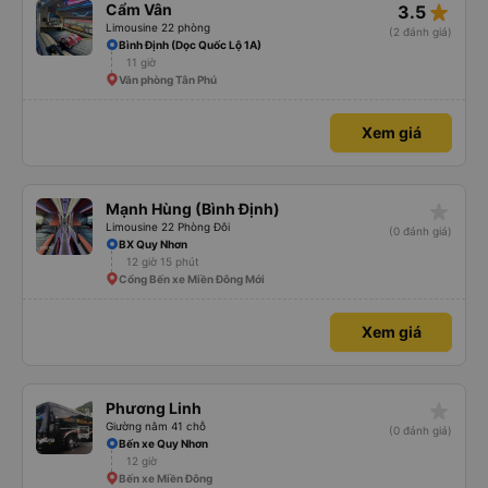
star_rate
Cẩm Vân
3.5
Limousine 22 phòng
(2 đánh giá)
Bình Định (Dọc Quốc Lộ 1A)
11 giờ
Văn phòng Tân Phú
Xem giá
star_rate
Mạnh Hùng (Bình Định)
Limousine 22 Phòng Đôi
(0 đánh giá)
BX Quy Nhơn
12 giờ 15 phút
Cổng Bến xe Miền Đông Mới
Xem giá
star_rate
Phương Linh
Giường nằm 41 chỗ
(0 đánh giá)
Bến xe Quy Nhơn
12 giờ
Bến xe Miền Đông