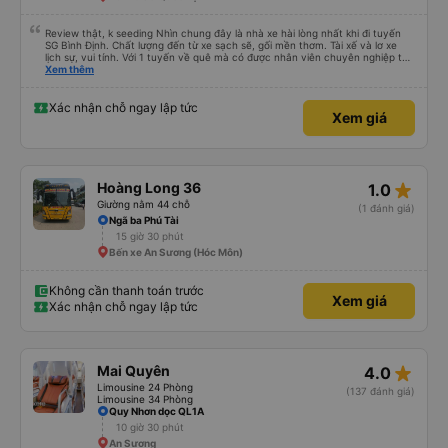
Review thật, k seeding Nhìn chung đây là nhà xe hài lòng nhất khi đi tuyến
SG Bình Định. Chất lượng đến từ xe sạch sẽ, gối mền thơm. Tài xế và lơ xe
lịch sự, vui tính. Với 1 tuyến về quê mà có được nhân viên chuyên nghiệp thế
này là điểm cộng lớn, thường chỉ đi mấy tuyến du lịch mới có. Về xe thì có
Xem thêm
cổng sạc usb c là điểm cộng, phù hợp với dây sạc bây giờ. Xe đón/trả nhiều
điểm dọc cung đường nên thuận tiện cho khách. Lần sau đi Bình Định nhất
định ủng hộ tiếp nhà xe này. Chúc chủ xe làm ăn phát đạt mua thêm nhiều
Xác nhận chỗ ngay lập tức
Xem giá
xe chạy thêm nhiều khung giờ nữa và nâng cao tiêu chuẩn tuyến. Nếu xét
điểm trừ thì chỉ có thgian trả khách, team VXR set lệch với thực tế
star_rate
Hoàng Long 36
1.0
Giường nằm 44 chỗ
(1 đánh giá)
Ngã ba Phú Tài
15 giờ 30 phút
Bến xe An Sương (Hóc Môn)
Không cần thanh toán trước
Xem giá
Xác nhận chỗ ngay lập tức
star_rate
Mai Quyên
4.0
Limousine 24 Phòng
(137 đánh giá)
Limousine 34 Phòng
Quy Nhơn dọc QL1A
10 giờ 30 phút
An Sương