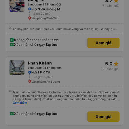
star_rate
3.7
Limousine 24 Phòng Đôi
(71 đánh giá)
Quy Nhơn Quốc lộ 1A
8 giờ 30 phút
Văn phòng Bình Tân
Xe này phải 10* quá tuyệt vời...cảm ơn xe vòng vô mình lại đặt xe này ạ....
Không cần thanh toán trước
Xem giá
Xác nhận chỗ ngay lập tức
star_rate
Phan Khánh
5.0
Limousine 34 phòng đơn
(21 đánh giá)
Ngã 3 Phú Tài
10 giờ 15 phút
Văn phòng An Sương
Mình tình cờ biết đến xe này tai ben xe phia nam sau khi từ chối đi xe quen vì
không giữ đúng ghế mình đã đặt từ 3 ngày trước(mình say xe với có bé nên
cần ghế trước, dưới). Thật ấn tượng vù nhân viên tư vấn, gửi thông tin zalo
rõ ràng, chuyên nghiệp. Đi đúng giờ, xe mới toanh, sạch sẽ thơm tho, buồng
Xem thêm
rộng, đẹp, ghế có chế độ matxa bên cạnh các chức năng thông thường như
nâng, hạ xuống phần đầu, chân, ổ sạc pin, ... thích view ngắm cảnh cực chill,
các anh tài và lơ cũng cực dễ thương, tâm lý. 10 điểm không nhưng. Mình sẽ
Xác nhận chỗ ngay lập tức
Xem giá
lưu lại để giới thiệu người nhà, bạn bè đi xe này. ưng hết sức. Giờ thấy may
mắn vì cảm ơn xe kia để mình bít đến xe này