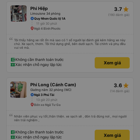
star_rate
Phi Hiệp
3.7
Limouisne 34 phòng
(190 đánh giá)
Quy Nhơn Quốc lộ 1A
11 giờ 30 phút
Ngã 4 Bình Phước
Tôi thấy hãng xe rất ổn mà sao có 1 số người lại đánh giá kém hãng xe này
chứ. Xe sạch, thơm. Tôi thử dựng ghế, bên dưới sạch. Tài chính và phụ đều
vui vẻ mà.
Không cần thanh toán trước
Xem giá
Xác nhận chỗ ngay lập tức
star_rate
Phi Long (Cánh Cam)
3.6
Giường nằm 32 phòng (WC)
(14 đánh giá)
Ngã 3 Phú Tài
13 giờ 20 phút
Bến xe Ngã Tư Ga
Nhân viên phục vụ tốt,thân thiện. xe sạch sẽ , đón trả đúng nơi , mọi người
nên trải nghiệm ,
Không cần thanh toán trước
Xem giá
Xác nhận chỗ ngay lập tức