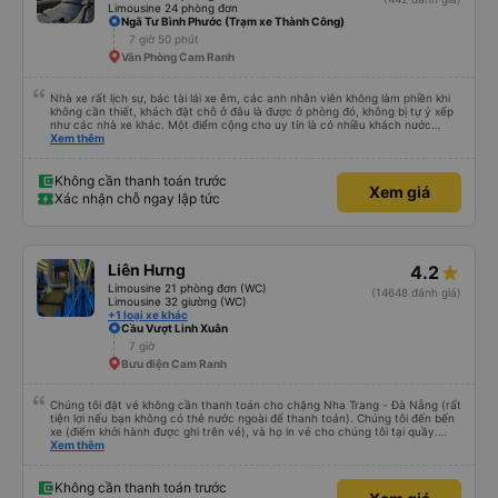
Limousine 24 phòng đơn
Ngã Tư Bình Phước (Trạm xe Thành Công)
7 giờ 50 phút
Văn Phòng Cam Ranh
Nhà xe rất lịch sự, bác tài lái xe êm, các anh nhân viên không làm phiền khi
không cần thiết, khách đặt chỗ ở đâu là được ở phòng đó, không bị tự ý xếp
như các nhà xe khác. Một điểm cộng cho uy tín là có nhiều khách nước
Xem thêm
ngoài đi cùng chuyến để đến Nha Trang nha!
Không cần thanh toán trước
Xem giá
Xác nhận chỗ ngay lập tức
Liên Hưng
4.2
Limousine 21 phòng đơn (WC)
(14648 đánh giá)
Limousine 32 giường (WC)
+1 loại xe khác
Cầu Vượt Linh Xuân
7 giờ
Bưu điện Cam Ranh
Chúng tôi đặt vé không cần thanh toán cho chặng Nha Trang - Đà Nẵng (rất
tiện lợi nếu bạn không có thẻ nước ngoài để thanh toán). Chúng tôi đến bến
xe (điểm khởi hành được ghi trên vé), và họ in vé cho chúng tôi tại quầy.
Chúng tôi cũng quyết định mua vé chiều về trực tiếp tại quầy, vì giá vé trên
Xem thêm
ứng dụng cũng giống nhau. Đầu tiên, chúng tôi đi xe buýt nhỏ đến điểm hẹn,
sau đó chuyển sang xe giường nằm. Tôi khuyên bạn nên mang theo áo len
ấm hoặc áo khoác mỏng, vì thỉnh thoảng trời khá lạnh, và chăn mền thì hơi
Không cần thanh toán trước