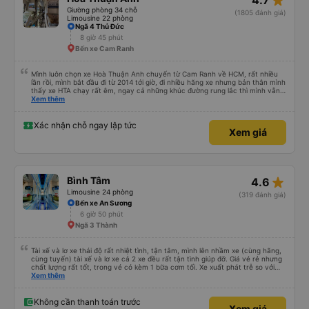
star_rate
4.7
Giường phòng 34 chỗ
(1805 đánh giá)
Limousine 22 phòng
Ngã 4 Thủ Đức
8 giờ 45 phút
Bến xe Cam Ranh
Mình luôn chọn xe Hoà Thuận Anh chuyến từ Cam Ranh về HCM, rất nhiều
lần rồi, mình bắt đầu đi từ 2014 tới giờ, đi nhiều hãng xe nhưng bản thân mình
thấy xe HTA chạy rất êm, ngay cả những khúc đường rung lắc thì mình vẫn
cảm thấy êm, mượt hơn những xe khác. Xe sạch sẽ, mùi ko khó chịu, ví dụ
Xem thêm
khi bước lên xe khác mình luôn phải đeo khẩu trang, nhưng HTA thì ko cần.
Chưa bao giờ nghe các chú tài xế chửi mắng khách.
Xác nhận chỗ ngay lập tức
Xem giá
star_rate
Bình Tâm
4.6
Limousine 24 phòng
(319 đánh giá)
Bến xe An Sương
6 giờ 50 phút
Ngã 3 Thành
Tài xế và lơ xe thái độ rất nhiệt tình, tận tâm, mình lên nhầm xe (cùng hãng,
cùng tuyến) tài xế và lơ xe cả 2 xe đều rất tận tình giúp đỡ. Giá vé rẻ nhưng
chất lượng rất tốt, trong vé có kèm 1 bữa cơm tối. Xe xuất phát trễ so với
trên app 45p, nhưng do bão nên trời mưa rất to, có thể thông cảm được.
Xem thêm
99/10
Không cần thanh toán trước
Xem giá