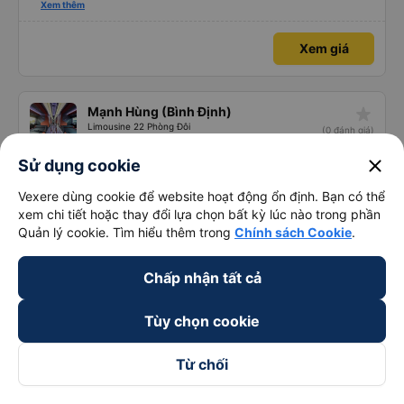
chung.
Xem thêm
Xem giá
star_rate
Mạnh Hùng (Bình Định)
Limousine 22 Phòng Đôi
(0 đánh giá)
Cổng Bến xe Miền Đông Mới
8 giờ 55 phút
close
Sử dụng cookie
Ngã 3 Thành
Vexere dùng cookie để website hoạt động ổn định. Bạn có thể
Xem giá
xem chi tiết hoặc thay đổi lựa chọn bất kỳ lúc nào trong phần
Quản lý cookie. Tìm hiểu thêm trong
Chính sách Cookie
.
star_rate
Hoàng Huy
Chấp nhận tất cả
3.0
Giường nằm 44 ghế
(7 đánh giá)
NGÃ TƯ BÌNH PHƯỚC
Tùy chọn cookie
6 giờ 50 phút
Ngã 3 Thành
Từ chối
Xem giá