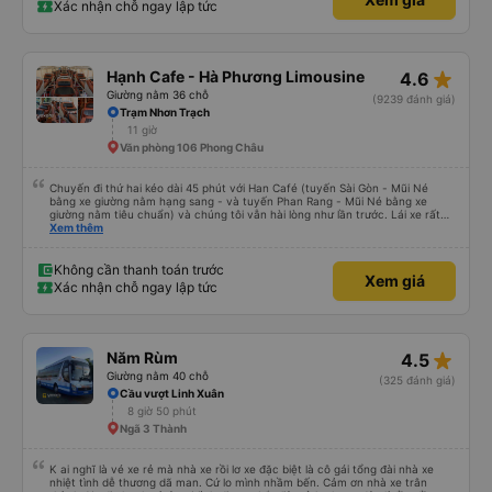
Xác nhận chỗ ngay lập tức
star_rate
Hạnh Cafe - Hà Phương Limousine
4.6
Giường nằm 36 chỗ
(9239 đánh giá)
Trạm Nhơn Trạch
11 giờ
Văn phòng 106 Phong Châu
Chuyến đi thứ hai kéo dài 45 phút với Han Café (tuyến Sài Gòn - Mũi Né
bằng xe giường nằm hạng sang - và tuyến Phan Rang - Mũi Né bằng xe
giường nằm tiêu chuẩn) và chúng tôi vẫn hài lòng như lần trước. Lái xe rất
chuyên nghiệp, nhân viên vô cùng chu đáo (họ kiểm tra xem mọi thứ ở chỗ
Xem thêm
ngồi của bạn có ổn không, luôn tươi cười và chào đón nồng nhiệt cùng cung
cấp thông tin hữu ích tại điểm đón). Xe sạch sẽ và thoải mái, và việc liên lạc
rất hoàn hảo (họ gửi tin nhắn WhatsApp nhắc nhở chúng tôi về chuyến đi và
Không cần thanh toán trước
Xem giá
điểm đón). Điểm đón ở Phan Rang rất thuận tiện (nhà vệ sinh sạch sẽ, có đồ
Xác nhận chỗ ngay lập tức
uống để mua và việc lên xe rất dễ dàng). Họ thậm chí còn sắp xếp điểm
xuống xe cho chúng tôi vì chúng tôi đã đến nhầm địa điểm. Xe giường nằm
tiêu chuẩn của họ vẫn rất thoải mái và có một số điểm dừng thuận tiện. So
với một công ty &quot;cabin VIP&quot; khác mà tôi từng trải nghiệm cảm
giác nguy hiểm (lái xe nguy hiểm và không thoải mái cho hành khách, xe bảo
star_rate
Năm Rùm
4.5
trì kém và nhân viên cực kỳ không thân thiện), tôi đánh giá cao Han Café.
Tôi không thể tham gia các chuyến đi qua đêm của họ vì đã hết chỗ, có lẽ
Giường nằm 40 chỗ
(325 đánh giá)
do nhu cầu quá cao! Đừng chần chừ nhé! 👍
Cầu vượt Linh Xuân
8 giờ 50 phút
Ngã 3 Thành
K ai nghĩ là vé xe rẻ mà nhà xe rồi lơ xe đặc biệt là cô gái tổng đài nhà xe
nhiệt tình dễ thương dã man. Cứ lo mình nhầm bến. Cảm ơn nhà xe trân