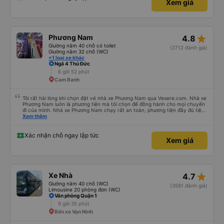
Xem giá
star_rate
Phương Nam
4.8
Giường nằm 40 chỗ có toilet
(2712 đánh giá)
Giường nằm 32 chỗ (WC)
+1 loại xe khác
Ngã 4 Thủ Đức
6 giờ 52 phút
Cam Ranh
Tôi rất hài lòng khi chọn đặt vé nhà xe Phương Nam qua Vexere.com. Nhà xe
Phương Nam luôn là phương tiện mà tôi chọn để đồng hành cho mọi chuyến
đi của mình. Nhà xe Phương Nam chạy rất an toàn, phương tiện đầy đủ tiện
nghi thoải mái, thái độ phục vụ rất vui vẻ lịch sự, xe chạy đúng giờ, khách
Xem thêm
được ngồi đúng chỗ đặt,… Nhà xe Phương Nam là một trong những nhà xe
mà tôi thích chọn làm phương tiện di chuyển cho cuộc hành trình của mình.
Chân thành cảm ơn Vexere đã kết nối cho tôi với Nhà xe Phương Nam giúp
Xác nhận chỗ ngay lập tức
Xem giá
cho tôi luôn thoải mái suốt hành trình của mình.
star_rate
Xe Nhà
4.7
Giường nằm 40 chỗ (WC)
(3561 đánh giá)
Limousine 20 phòng đơn (WC)
Văn phòng Quận 1
9 giờ 35 phút
Bến xe Vạn Ninh