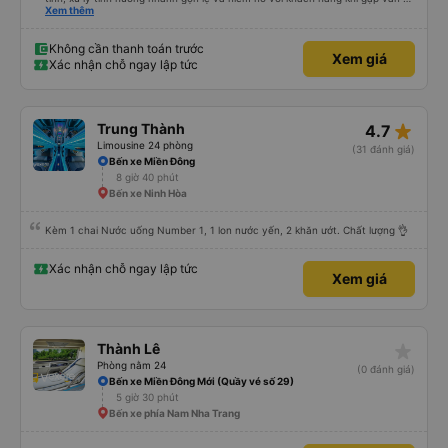
không may. Mình đặt xe lúc 6:00 không may không gửi được xe máy ở lại,
Xem thêm
phải chạy vòng vòng mất 15p gửi xe, các bác tài sẵn sàng tìm chỗ đậu để
chờ và hướng dẫn tận tình 10 điểm cho dịch vụ 😚😚😚
Không cần thanh toán trước
Xem giá
Xác nhận chỗ ngay lập tức
star_rate
Trung Thành
4.7
Limousine 24 phòng
(31 đánh giá)
Bến xe Miền Đông
8 giờ 40 phút
Bến xe Ninh Hòa
Kèm 1 chai Nước uống Number 1, 1 lon nước yến, 2 khăn ướt. Chất lượng 👌
Xác nhận chỗ ngay lập tức
Xem giá
star_rate
Thành Lê
Phòng nằm 24
(0 đánh giá)
Bến xe Miền Đông Mới (Quầy vé số 29)
5 giờ 30 phút
Bến xe phía Nam Nha Trang