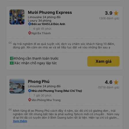
luôn😍 Mình đi chuyến xe mình hk chê chổ nào đc luôn.xe rất là mới luôn.
T.XẾ chạy rất em hk bị dồng như những xe khác❤️. Chúc nhà xe ngày càng
phát triển mạnh hơn🥰
star_rate
Mười Phương Express
3.9
Limousine 24 phòng đôi
(308 đánh giá)
Luxury 34 phòng
Bến xe 1045 Lê Đức Anh
6 giờ 45 phút
Ngã Ba Thành
dạ trải nghiệm đi xe quá tuyệt vời, dịch vụ chăm sóc khách hàng 10 điểm,
đúng giờ. Xin cảm ơn nhà xe và sẽ tiếp tục đặt vé vào những lần sau ạ
Không cần thanh toán trước
Xem giá
Xác nhận chỗ ngay lập tức
star_rate
Phong Phú
4.6
Limousine 24 phòng đôi
(9716 đánh giá)
Nhà chờ Phương Trang (Mai Chí Thọ)
7 giờ 30 phút
Văn Phòng Nha Trang
Mình từng đi xe Phong Phú cách đây 4 năm, lúc đó chỉ có giường đơn , trải
nghiệm rất tốt nhưng bất tiện là phải xuống Tphcm mới có chuyến . Năm nay
đi lại thì đã có tuyến đón ở Bình Dương luôn rất là tiện. Hiện tại chỉ có giường
đôi , đọc review thấy mn đánh giá ko tốt giường chậc này nọ , thái độ của tài
Xem thêm
xế và phải chờ trung chuyển chậm chạp hoặc không chịu chuyển đến khách
sạn mà khách yêu cầu. Nghe cũng hơi e dè nhưng mình vẫn quyết định trải