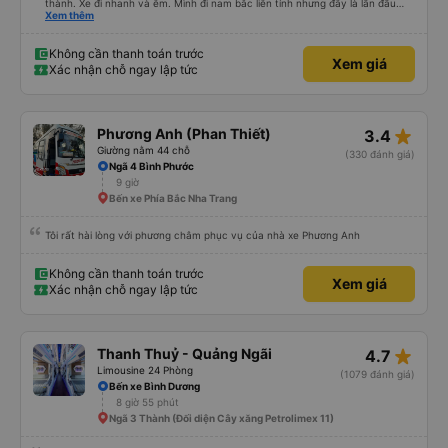
thành. Xe đi nhanh và êm. Mình đi nam bắc liên tỉnh nhưng đây là lần đầu
ngủ trên xe quên cả điếu. Kính mong nhà xe hỗ trợ giúp mình lấy lại kỉ bật
Xem thêm
cuối cùng của ông cố. Đa tạ
Không cần thanh toán trước
Xem giá
Xác nhận chỗ ngay lập tức
star_rate
Phương Anh (Phan Thiết)
3.4
Giường nằm 44 chỗ
(330 đánh giá)
Ngã 4 Bình Phước
9 giờ
Bến xe Phía Bắc Nha Trang
Tôi rất hài lòng với phương châm phục vụ của nhà xe Phương Anh
Không cần thanh toán trước
Xem giá
Xác nhận chỗ ngay lập tức
star_rate
Thanh Thuỷ - Quảng Ngãi
4.7
Limousine 24 Phòng
(1079 đánh giá)
Bến xe Bình Dương
8 giờ 55 phút
Ngã 3 Thành (Đối diện Cây xăng Petrolimex 11)