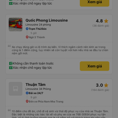
Xem giá
Xác nhận chỗ ngay lập tức
star_rate
Quốc Phong Limousine
4.8
Limousine 24 phòng
(36 đánh giá)
Trạm Thủ Đức
5 giờ
Ngã 3 Thành
Xe chạy đúng giờ vs lộ trình dự kiến. Vì thích ngắm cảnh nên kính xe trong
cũng là 1 điểm cộng, tuy nhiên sẽ còn tuyệt vời hơn nếu nhà xe đầu tư chăn
nệm gối mới.
Không cần thanh toán trước
Xem giá
Xác nhận chỗ ngay lập tức
star_rate
Thuận Tâm
3.0
Limousine 34 Phòng
(164 đánh giá)
Bãi xe 24/7
9 giờ
Bến xe Phía Nam Nha Trang
10 điểm cho đồ ăn, chỗ đi vệ sinh và thái độ phục vụ của nhà xe Thuận Tâm.
Đặc biệt là những các bác tài xế và phụ xe của xe 76B 00934 phục vụ tận
tình, xử lý tình huống nhanh gọn lẹ và niềm nở với khách hàng khi gặp vấn đề