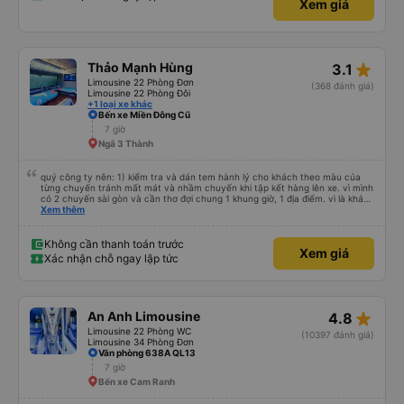
Xem giá
star_rate
Thảo Mạnh Hùng
3.1
Limousine 22 Phòng Đơn
(368 đánh giá)
Limousine 22 Phòng Đôi
+1 loại xe khác
Bến xe Miền Đông Cũ
7 giờ
Ngã 3 Thành
quý công ty nên: 1) kiểm tra và dán tem hành lý cho khách theo màu của
từng chuyến tránh mất mát và nhầm chuyến khi tập kết hàng lên xe. vì mình
có 2 chuyến sài gòn và cần thơ đợi chung 1 khung giờ, 1 địa điểm. vì là khách
thân thiết của quý công ty nên rất hài lòng và tin tưởng. tuy nhiên rất mong
Xem thêm
muốn đội ngũ nhân viên anh chị em nhà xe cùng nhau cải thiện ngày một
phát triển. 2) đồng nhất về cách giao tiếp và CSKH nhẹ nhàng, chu đáo nữa
thì chắc chắn quy công ty là nhà xe được yêu thích và lựa chọn số 1 quy
Không cần thanh toán trước
Xem giá
nhơn. rất cảm ơn quý anh chị em cty cũng như chị Thảo đã lắng nghe và
Xác nhận chỗ ngay lập tức
tiếp nhận. " khách hàng thân thiết nhiều năm của nhà xe từ thời sinh viên"
star_rate
An Anh Limousine
4.8
Limousine 22 Phòng WC
(10397 đánh giá)
Limousine 34 Phòng Đơn
Văn phòng 638A QL13
7 giờ
Bến xe Cam Ranh