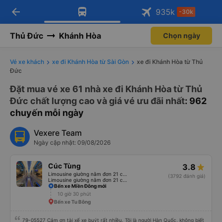
arrow_back
Tải app Vexere ngay!
Tải app Vexere
935
k
-30k
Mở app
Mở app
Nhận ưu đãi thành viên độc
-30k/ghế khi đặt vé máy bay qua
quyền
app
Thủ Đức
Khánh Hòa
Chọn ngày
Vé xe khách
xe đi Khánh Hòa từ Sài Gòn
xe đi Khánh Hòa từ Thủ
Đức
Đặt mua vé xe 61 nhà xe đi Khánh Hòa từ Thủ
Đức chất lượng cao và giá vé ưu đãi nhất
: 962
chuyến mỗi ngày
Vexere Team
Ngày cập nhật: 09/08/2026
Cúc Tùng
3.8
Limousine giường nằm đơn 21 chỗ (WC)
(3792 đánh giá)
Limousine giường nằm đơn 21 chỗ
Bến xe Miền Đông mới
10 giờ 30 phút
Bến xe Tu Bông
79-05527 Cảm ơn tài xế xe buýt rất nhiều. Tôi là người Hàn Quốc, không biết