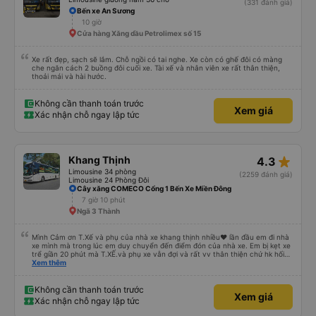
(331 đánh giá)
Bến xe An Sương
10 giờ
Cửa hàng Xăng dầu Petrolimex số 15
Xe rất đẹp, sạch sẽ lắm. Chỗ ngồi có tai nghe. Xe còn có ghế đôi có màng
che ngăn cách 2 buồng đôi cuối xe. Tài xế và nhân viên xe rất thân thiện,
thoải mái và hài hước.
Không cần thanh toán trước
Xem giá
Xác nhận chỗ ngay lập tức
star_rate
Khang Thịnh
4.3
Limousine 34 phòng
(2259 đánh giá)
Limousine 24 Phòng Đôi
Cây xăng COMECO Cổng 1 Bến Xe Miền Đông
7 giờ 10 phút
Ngã 3 Thành
Mình Cảm ơn T.Xế và phụ của nhà xe khang thịnh nhiều❤️ lần đầu em đi nhà
xe mình mà trong lúc em duy chuyển đến điểm đón của nhà xe. Em bị kẹt xe
trể giần 20 phút mà T.XẾ.và phụ xe vẫn đợi và rất vv thân thiện chứ hk hối
mình như những nhà xe khác. Xe mình đi là loại xe 24p đôi . xe có rèm kéo
Xem thêm
nên mình thấy rất là riêng tư và đầy đầy đủ tiện nghi .xe đi từ sài gòn về quy
nhơn xe dùng tới 3 trạm dùng chân .xe dùng 2 trạm để mn đi wc ở cây xăng
.và 1 trạm. Dùng cho mn ăn ún. Dù 2 trạm dùng ở cây xăng để xe nộp nhiên
Không cần thanh toán trước
Xem giá
liệu và cho mn đi wc nhưng nhà wc của cây xăng nhà xe này dùng rất chi là
Xác nhận chỗ ngay lập tức
sạch sẽ. Hk có mùi khó chiệu như những trạm khác. Mà hình như nhà xe này
chạy ra tới quãng ngãi.và trả khách dọc quốc lộ 1a Nên Rất là tiện cho mn