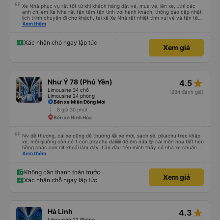
Xe Nhà phục vụ rất tốt từ khi khách hàng đặt vé, mua vé, lên xe,…thì các
anh chị em Xe Nhà rất tận tâm tận tình với hành khách, thông báo cập nhật
lịch trình chuyến đi cho khách, tài xế Xe Nhà rất nhiệt tình vui vẻ và tận tâm
với hành khách, xe chạy rất đúng giờ,… nói chúng tấc cả mọi thứ đều rất tốt.
Xem thêm
Vì vậy, tôi đã chọn Xe Nhà làm phương tiện đi lại cho cuộc hành trình của
mình. Chân thành cảm ơn.
Xác nhận chỗ ngay lập tức
Xem giá
star_rate
Như Ý 78 (Phú Yên)
4.5
Limousine 34 chỗ
(284 đánh giá)
Limousine 24 phòng
Bến xe Miền Đông Mới
8 giờ 30 phút
Bến xe Ninh Hòa
Nv dễ thương, cái xe cũng dễ thương 😂 xe mới, sạch sẽ, pikachu treo khắp
xe, mỗi giường còn có 1 con pikachu dàiiiiii để ôm nữa 🤣 cái mền hoạ tiết heo
hồng chắc con nít khoái lắm đây. Lần đầu tiên mình thấy có nhà xe chuẩn bị
cả bàn chải đánh răng. Có 2 ông bà cụ lên xe còn được nv dẫn tới tận nơi để
Xem thêm
hỗ trợ, nói chung là chu đáo ah.
Không cần thanh toán trước
Xem giá
Xác nhận chỗ ngay lập tức
star_rate
Hà Linh
4.3
Limousine 22 Phòng