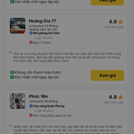
Xác nhận chỗ ngay lập tức
star_rate
Hoàng Gia 77
4.6
Limousine 24 Phòng
(45 đánh giá)
Giường nằm 34 chỗ
Văn phòng Sài Gòn
6 giờ 45 phút
Ngã 3 Thành
nhà xe có trung chuyển nội thành chở tận nơi.rước tận nhà nên mình cũng
khá thích hehe, đợt này đặt giường nma nhà xe up lên phòng lun mà hong
trả thêm tiền nên cũng khá thích hehe
Không cần thanh toán trước
Xem giá
Xác nhận chỗ ngay lập tức
star_rate
Phúc Yên
4.8
Limousine 34 phòng
(845 đánh giá)
Cây xăng Quốc Phong
8 giờ 40 phút
Nha Trang (Dọc quốc lộ 1A)
Nhân viên rất nhiệt tình và nhã nhặn, gọi điện để hỏi lại lần nữa về điểm đón
và giờ đón khách. Các bác tài rất dễ chịu, không hút thuốc trên xe như
những hãng xe khác. Love các bác tài vì mình ko thể thở khi có mùi thuốc lá.