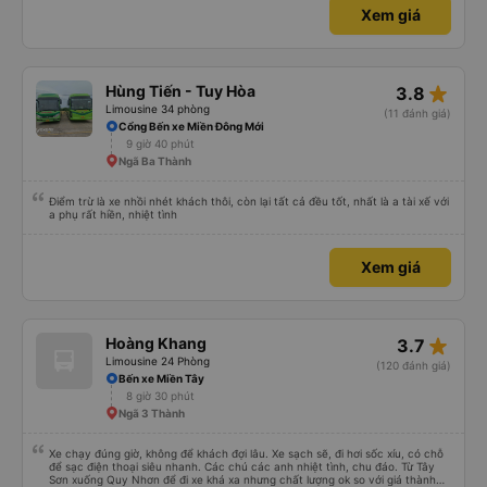
Xem giá
star_rate
Hùng Tiến - Tuy Hòa
3.8
Limousine 34 phòng
(11 đánh giá)
Cổng Bến xe Miền Đông Mới
9 giờ 40 phút
Ngã Ba Thành
Điểm trừ là xe nhồi nhét khách thôi, còn lại tất cả đều tốt, nhất là a tài xế với
a phụ rất hiền, nhiệt tình
Xem giá
star_rate
Hoàng Khang
3.7
Limousine 24 Phòng
(120 đánh giá)
Bến xe Miền Tây
8 giờ 30 phút
Ngã 3 Thành
Xe chạy đúng giờ, không để khách đợi lâu. Xe sạch sẽ, đi hơi sốc xíu, có chỗ
để sạc điện thoại siêu nhanh. Các chú các anh nhiệt tình, chu đáo. Từ Tây
Sơn xuống Quy Nhơn để đi xe khá xa nhưng chất lượng ok so với giá thành