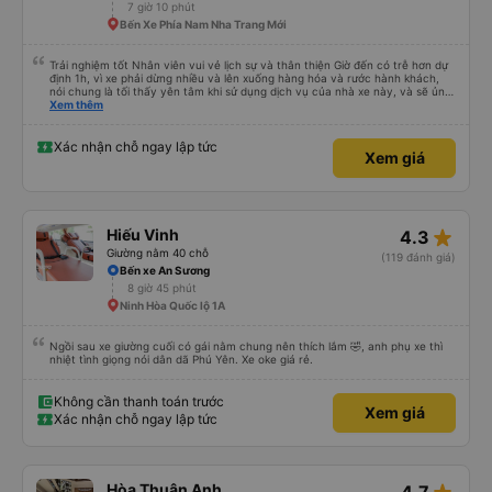
7 giờ 10 phút
Bến Xe Phía Nam Nha Trang Mới
Trải nghiệm tốt Nhân viên vui vẻ lịch sự và thân thiện Giờ đến có trễ hơn dự
định 1h, vì xe phải dừng nhiều và lên xuống hàng hóa và rước hành khách,
nói chung là tối thấy yên tâm khi sử dụng dịch vụ của nhà xe này, và sẽ ủng
hộ và giới thiệu cho người thân sử dụng dịch vụ của nhà xe này
Xem thêm
Xác nhận chỗ ngay lập tức
Xem giá
star_rate
Hiếu Vinh
4.3
Giường nằm 40 chỗ
(119 đánh giá)
Bến xe An Sương
8 giờ 45 phút
Ninh Hòa Quốc lộ 1A
Ngồi sau xe giường cuối có gái nằm chung nên thích lắm 🤣, anh phụ xe thì
nhiệt tình giọng nói dân dã Phú Yên. Xe oke giá rẻ.
Không cần thanh toán trước
Xem giá
Xác nhận chỗ ngay lập tức
Hòa Thuận Anh