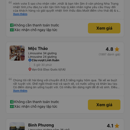
mình vote 5 sao cho nhân viên ,nhất là bạn tên Sim ở văn phòng Nha Trang
nhiệt tình,chu đáo,tư vấn tận tình hợp lý,kiên nhẫn nghe yêu cầu thay đổi
của khách hàng và giải quyết nhiệt tình thấu đáo.Mười điểm cho thái độ & sự
chuyên nghiệp của bạn Sim. Mình ấn tượng với bạn Sim và có hỏi thăm tài xế
Xem thêm
về bạn ấy và biết bạn ấy là người Đà Lạt ,niềm nở nhẹ nhàng ánh mắt rất
tập trung lắng nghe. Thật tuyệt vời Các nhân viên còn lại cũng rất tốt nói
chuyện nhẹ nhàng và rất ok,Về thái độ nhân viên &tài xế thì mình chắc chắn
Không cần thanh toán trước
Xem giá
ăn đứt các hãng xe dịch vụ hiện nay. Chất lượng dịch vụ trong xe cũng có
Xác nhận chỗ ngay lập tức
nhỉnh hơn các hãng khác về thái độ bác tài & xe tương đối ok so với hãng
khác Nếu cần tốt hơn thì hãng nên lót tấm nệm mỏng (mình đã từng trải
nghiệm) để khi bẩn thì giặt ,chứ nằm trực tiếp trên ghế da thì rất mau hôi và
ko vệ sinh được, mình nằm cứ cảm giác nằm chung mồ hôi với người lạ nên
mình cứ phải mang cái mền mỏng để lót nằm. Chúc hãng xe luôn suôn sẻ
star_rate
Mộc Thảo
4.8
,thượng lộ bình an Hẹn gặp lại chuyến 5 giờ sáng mai
Limousine 34 giường
(1997 đánh giá)
Limousine 24 giường
Cầu vượt Linh Xuân
5 giờ 30 phút
Vạn Giã (Dọc Quốc lộ1A)
Chúng tôi rất hài lòng với chuyến đi 8,5 tiếng ngày hôm qua. Tài xế xe buýt
rất tuyệt vời. Ghế ngồi thoải mái và sạch sẽ, có nước uống và khăn lau tay.
Có điểm dừng ăn uống tuyệt vời. Có nhiều lần dừng nghỉ để đi vệ sinh. Điều
duy nhất tôi muốn đề xuất để cải thiện là cho phép thanh toán bằng thẻ
Xem thêm
nước ngoài khi đặt vé trên ứng dụng.
Không cần thanh toán trước
Xem giá
Xác nhận chỗ ngay lập tức
star_rate
Bình Phương
4.1
Limousine giường nằm 36 chỗ