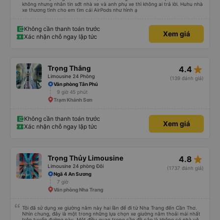
không nhưng nhắn tin sđt nhà xe và anh phụ xe thì không ai trả lời. Huhu nhà
xe thương tình cho em tìm cái AirPods như hình ạ
Không cần thanh toán trước
Xem giá
Xác nhận chỗ ngay lập tức
star_rate
Trọng Thắng
4.4
Limousine 24 Phòng
(139 đánh giá)
Văn phòng Tân Phú
9 giờ 45 phút
Trạm Khánh Sơn
Không cần thanh toán trước
Xem giá
Xác nhận chỗ ngay lập tức
star_rate
Trọng Thủy Limousine
4.8
Limousine 24 phòng Đôi
(1737 đánh giá)
Ngã 4 An Sương
7 giờ
Văn phòng Nha Trang
Tôi đã sử dụng xe giường nằm này hai lần để đi từ Nha Trang đến Cần Thơ.
Nhìn chung, đây là một trong những lựa chọn xe giường nằm thoải mái nhất
trên tuyến đường này. Một điều quan trọng cần đề cập là không có nhà vệ