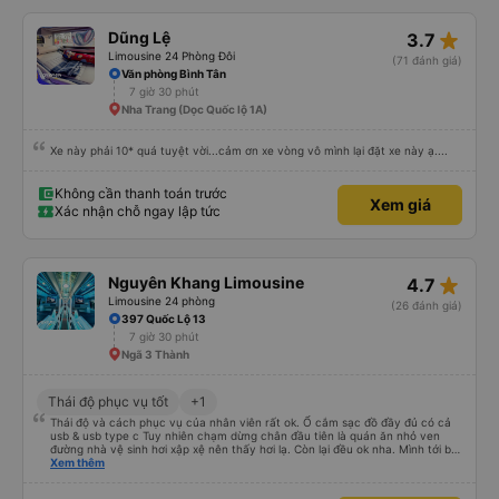
star_rate
Dũng Lệ
3.7
Limousine 24 Phòng Đôi
(71 đánh giá)
Văn phòng Bình Tân
7 giờ 30 phút
Nha Trang (Dọc Quốc lộ 1A)
Xe này phải 10* quá tuyệt vời...cảm ơn xe vòng vô mình lại đặt xe này ạ....
Không cần thanh toán trước
Xem giá
Xác nhận chỗ ngay lập tức
star_rate
Nguyên Khang Limousine
4.7
Limousine 24 phòng
(26 đánh giá)
397 Quốc Lộ 13
7 giờ 30 phút
Ngã 3 Thành
Thái độ phục vụ tốt
+1
Thái độ và cách phục vụ của nhân viên rất ok. Ổ cắm sạc đồ đầy đủ có cả
usb & usb type c Tuy nhiên chạm dừng chân đầu tiên là quán ăn nhỏ ven
đường nhà vệ sinh hơi xập xệ nên thấy hơi lạ. Còn lại đều ok nha. Mình tới bx
miền tây và thùng đồ tới khu vực thủ đức để giao cho người nhà thì nhà xe
Xem thêm
note đầy đủ và giao hàng giúp mình. Nếu có di chuyển sg-quy nhơn sẽ vẫn
chọn nhà xe này. 5 sao nha.