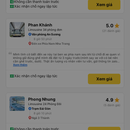
Không cần thanh toán trước
Xem giá
Xác nhận chỗ ngay lập tức
star_rate
Phan Khánh
5.0
Limousine 34 phòng đơn
(21 đánh giá)
Văn phòng An Sương
8 giờ 50 phút
Bến xe Phía Nam Nha Trang
Mình tình cờ biết đến xe này tai ben xe phia nam sau khi từ chối đi xe quen vì
không giữ đúng ghế mình đã đặt từ 3 ngày trước(mình say xe với có bé nên
cần ghế trước, dưới). Thật ấn tượng vù nhân viên tư vấn, gửi thông tin zalo
rõ ràng, chuyên nghiệp. Đi đúng giờ, xe mới toanh, sạch sẽ thơm tho, buồng
Xem thêm
rộng, đẹp, ghế có chế độ matxa bên cạnh các chức năng thông thường như
nâng, hạ xuống phần đầu, chân, ổ sạc pin, ... thích view ngắm cảnh cực chill,
các anh tài và lơ cũng cực dễ thương, tâm lý. 10 điểm không nhưng. Mình sẽ
Xác nhận chỗ ngay lập tức
Xem giá
lưu lại để giới thiệu người nhà, bạn bè đi xe này. ưng hết sức. Giờ thấy may
mắn vì cảm ơn xe kia để mình bít đến xe này
star_rate
Phong Nhung
4.9
Limousine 24 Phòng Đôi
(5 đánh giá)
Trạm Sài Gòn
8 giờ 10 phút
Ngã 3 Thành
Không cần thanh toán trước