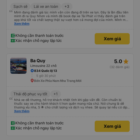
Sạch sẽ
Lái xe an toàn
+3
Mình đang đánh giá lúc mình vẫn còn đang đi trên xe lun. Đây là lần đầu tiên
mình đi ra Quy Nhơn và mình đã book đại xe Tài Phát vì thấy đánh giá trên
app khá tốt và chất lượng thật sự vượt hơn cả mong đợi của mình. Mình mua
giường đôi và vừa đủ cho 2 người. Nhân viên của nhà xe phải nói là siêu nhiệt
Xem thêm
tình và dễ thương. Trước chuyến đi mình có gọi cho bên tổng đài thì anh
nhân viên hỗ trợ mình nói chuyện siêu nhẹ nhàng và vui vẻ . Lúc mình lên xe
trung chuyển và lên xe lớn thì luôn hỗ trợ xách vali giùm tụi mình. Trên xe thì
Không cần thanh toán trước
Xem giá
có cả bánh và sữa miễn phí cho khách còn chuẩn bị cả thuốc say xe, dép,
Xác nhận chỗ ngay lập tức
mền, gối và đặc biệt là có gối ôm. Nchung là phải chấm nhà xe 10 sao mới
đủ !!!
star_rate
Ba Quy
5.0
Limousine 22 chỗ
(32 đánh giá)
834 Quốc lộ 13
5 giờ 30 phút
Bến Xe Phía Nam Nha Trang Mới
Thái độ phục vụ tốt
+1
Nhà xe dễ thương, hỗ trợ khách nhiệt tình khi gặp vấn đề. Còn chuẩn bị
thuốc say xe cho hành khách tí hon quên mang nữa chứ. Nói chung là dễ
thương xỉu nha, 5 🌟 cho chất lượng và dịch vụ nhee. Sẽ quay lại nếu có dịp
cần 💕
Xem thêm
Không cần thanh toán trước
Xem giá
Xác nhận chỗ ngay lập tức