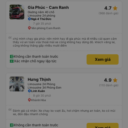
star_rate
Gia Phúc - Cam Ranh
4.7
Giường nằm 40 chỗ
(968 đánh giá)
Limousine 24 phòng
Ngã 4 Thủ Đức
7 giờ 35 phút
Văn phòng Cam Ranh
chú mình chạy gia phúc nên mình hay đi gia phúc mà đi nhiều cái quen cảm
thấy vừ an toàn vừa thoải mái xe cũng không hay dừng đó. khách vãng lai,
cũng không thắng gấp nhiều mười điểm
Không cần thanh toán trước
Xem giá
Xác nhận chỗ ngay lập tức
star_rate
Hưng Thịnh
4.9
Limousine 24 Phòng
(110 đánh giá)
Limousine 34 Phòng Đơn
Linh Xuân
8 giờ 30 phút
Khánh Hòa
Đánh giá cá nhân: Xe chạy ko vượt ẩu, hơi chậm nhưng an toàn, ko có mùi
xe, đón đậu nhanh chóng
Không cần thanh toán trước
Xem giá