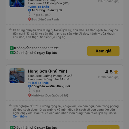
(1431 đánh giá)
Limousine 32 Phòng Đơn (WC)
+2 loại xe khác
An Sương - Siêu thị đá
7 giờ 50 phút
Bưu điện Cam Ranh
Xe trung chuyển đón đúng h, tài xế lịch sự, chu đáo. Xe 34c sạch sẽ, đầy đủ
tiện nghi. Tài xế lái xe cẩn thận, phụ xe sắp xếp đồ đạc, hành lý của khách
chu đáo, cẩn thận. Sẽ tiếp tục ủng hộ
Không cần thanh toán trước
Xem giá
Xác nhận chỗ ngay lập tức
star_rate
Hồng Sơn (Phú Yên)
4.5
Limousine Giường Phòng 22 Chỗ
(1798 đánh giá)
Limousine giường nằm 34 chỗ
+1 loại xe khác
Cổng Bến xe Miền Đông mới
9 giờ
Ninh Hòa (Dọc Quốc Lộ 1A)
Trải nghiệm rất tốt. Giường rộng rãi, có gối ôm, có đèn ngủ, đèn trong phòng
để đọc sách được. Drap giường và mền đều rất sạch sẽ gọn gàng. Xe tiện
nghi, chạy êm. Bác tài và các anh nhân viên cũng thân thiện lịch sự. Có xe
trung chuyển về nội thành thành phố tuy hoà rất tiện. Giá vé hợp lý. Nói
Xem thêm
chung là mình rất ưng ý, cảm ơn nhà xe.
Xác nhận chỗ ngay lập tức