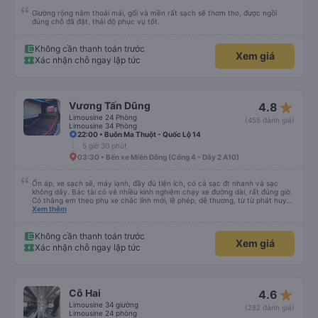
Giường rộng nằm thoải mái, gối và mền rất sạch sẽ thơm tho, được ngồi
đúng chỗ đã đặt, thái độ phục vụ tốt.
Không cần thanh toán trước
Xem giá
Xác nhận chỗ ngay lập tức
star_rate
Vương Tấn Dũng
4.8
Limousine 24 Phòng
(455 đánh giá)
Limousine 34 Phòng
22:00 • Buôn Ma Thuột - Quốc Lộ 14
5 giờ 30 phút
03:30 • Bến xe Miền Đông (Cổng 4 - Dãy 2 A10)
Ổn áp, xe sạch sẽ, máy lạnh, đầy đủ tiện ích, có cả sạc đt nhanh và sạc
không dây. Bác tài có vẻ nhiều kinh nghiệm chạy xe đường dài, rất đúng giờ.
Có thằng em theo phụ xe chắc lính mới, lễ phép, dễ thương, từ từ phát huy
nhé em trai. 😊
Xem thêm
Không cần thanh toán trước
Xem giá
Xác nhận chỗ ngay lập tức
star_rate
Cô Hai
4.6
Limousine 34 giường
(282 đánh giá)
Limousine 24 phòng