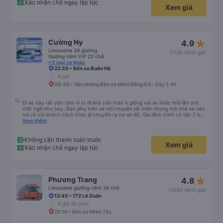
Xác nhận chỗ ngay lập tức
Xem giá
star_rate
Cường Ny
4.9
Limousine 34 giường
(1105 đánh giá)
Giường nằm VIP 22 chỗ
+3 loại xe khác
22:30 • Bến xe Buôn Hồ
8 giờ
06:30 • Văn phòng Bến xe Miền Đông Cũ - Dãy 1-A1
Đi xe này rất yên tâm vì tx đi khá cẩn thân k giống vài xe khác mỗi lần mở
mắt ngỡ như bay. Bạn phụ trên xe nói chuyện dễ mến nhưng mà nhà xe nên
nói rõ với khách cách thức di chuyển ra nơ xe đỗ. Gia đình mình có tận 2 bé
nhỏ tay xách nách mang mà mình bị xoay vòng vòng đi bộ đến khu đỗ xe thì
Xem thêm
chân chảy máo luôn é 🥲 còn lại 10 đỉm
Không cần thanh toán trước
Xem giá
Xác nhận chỗ ngay lập tức
star_rate
Phương Trang
4.8
Limousine giường nằm 34 chỗ
(3952 đánh giá)
12:40 • 172 Lê Duẩn
9 giờ 30 phút
22:10 • Bến xe Miền Tây