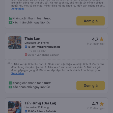
bxe miền đông mọi thứ đều tốt. Xe mới sạch sẽ, ghế xe rất tốt mình k bị đau
người như một số xe khác, minh tới sg mà ng khoẻ re. Mấy bạn xuống xe dọc
đg để ý xíu là ổn.
Xem thêm
Không cần thanh toán trước
Xem giá
Xác nhận chỗ ngay lập tức
star_rate
Thảo Lan
4.7
Limousine 24 phòng
(424 đánh giá)
18:30 • Văn phòng Buôn Hồ
10 giờ 45 phút
05:15 • Văn phòng Sài Gòn
1. Nhà xe tận tình chu đáo. 2. Nhân viên cận thận và nhiệt tình. 3. Có xe đưa
đón chung chuyến tận nơi. 4. Trên xe có sẵn nước và khăn. 5. Mền và gối
được gấp gọn gàng. 6. Bố trí và sắp xếp cho hành khách 1 cách hợp lý và có
tâm. 7. Giá cả phải chăng phù hợp với túi tiền của học sinh sinh viên và dân
Xem thêm
lao động.
Không cần thanh toán trước
Xem giá
Xác nhận chỗ ngay lập tức
star_rate
Tấn Hưng (Gia Lai)
4.7
Limousine 36 Phòng
(132 đánh giá)
21:00 • Bến xe Buôn Hồ