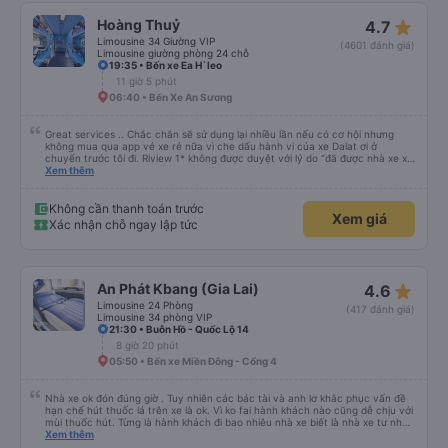
star_rate
Hoàng Thuỷ
4.7
Limousine 34 Giường VIP
(4601 đánh giá)
Limousine giường phòng 24 chỗ
19:35 • Bến xe Ea H`leo
11 giờ 5 phút
06:40 • Bến Xe An Sương
Great services .. Chắc chắn sẽ sử dụng lại nhiều lần nếu có cơ hội nhưng
không mua qua app vé xe rẻ nữa vì che dấu hành vi của xe Dalat ơi ở
chuyến trước tôi đi. Riview 1* không được duyệt với lý do “đã được nhà xe xử
lý với khách hàng” trong khi tôi là khách hàng và trải nghiệm của tôi lại nói là
Xem thêm
đã được xử lý. Ai xử lý ?? Tôi không biết nên vẫn mua vé thêm lần này nữa.
Sau lần này cả Cty tôi sẽ xóa app vé xe rẻ Vĩnh viễn vì xử lý tào lao này.
Chúng tôi cũng sẽ viết bài trên các nền tảng về trải nghiệm của tôi cả về
Không cần thanh toán trước
Xem giá
Dalat lẫn vé xe rẻ. Xin cảm ơn.
Xác nhận chỗ ngay lập tức
star_rate
An Phát Kbang (Gia Lai)
4.6
Limousine 24 Phòng
(417 đánh giá)
Limousine 34 phòng VIP
21:30 • Buôn Hồ - Quốc Lộ 14
8 giờ 20 phút
05:50 • Bến xe Miền Đông - Cổng 4
Nhà xe ok đón đúng giờ . Tuy nhiên các bác tài và anh lơ khắc phục vấn đề
hạn chế hút thuốc lá trên xe là ok. Vì ko fai hành khách nào cũng dễ chịu với
mùi thuốc hút. Từng là hành khách đi bao nhiêu nhà xe biết là nhà xe tư nhân
, nhưng hãy theo cách vận hành của Phương Trang Busline, từ tổng đài cho
Xem thêm
tới nội quy... Vé có mắc 1 chúc cũng chấp nhận đc..