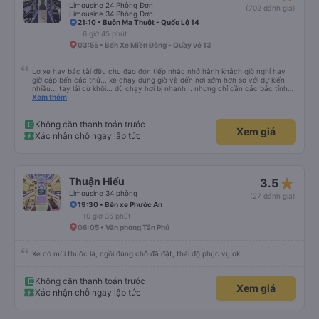
Limousine 24 Phòng Đơn
(702 đánh giá)
Limousine 34 Phòng Đơn
21:10 • Buôn Ma Thuột - Quốc Lộ 14
6 giờ 45 phút
03:55 • Bến Xe Miền Đông - Quầy vé 13
Lơ xe hay bác tài đều chu đáo đón tiếp nhắc nhở hành khách giờ nghỉ hay
giờ cập bến các thứ... xe chạy đúng giờ và đến nơi sớm hơn so với dự kiến
nhiều... tay lái cừ khôi... dù chạy hơi bị nhanh... nhưng chỉ cần các bác tỉnh
táo sức khoẻ đầy đủ và tay lái cứng cáp là được. Tiện nghi rất sạch sẽ và
Xem thêm
thơm tho, lên phát nằm xíu là ngủ được, dễ ngủ... mà động cơ xe chạy không
ồn nhưng không biết người khác sao nhưng mình hơi bị ù tai khi nghe tiếng
máy chạy lâu. Thích hợp và tiện nghi cho ai có nhu cầu từ tphcm (bến xe
Không cần thanh toán trước
Xem giá
miền đông) lên Măng Đen chơi nhé!
Xác nhận chỗ ngay lập tức
star_rate
Thuận Hiếu
3.5
Limousine 34 phòng
(27 đánh giá)
19:30 • Bến xe Phước An
10 giờ 35 phút
06:05 • Văn phòng Tân Phú
Xe có mùi thuốc lá, ngồi đúng chỗ đã đặt, thái độ phục vụ ok
Không cần thanh toán trước
Xem giá
Xác nhận chỗ ngay lập tức