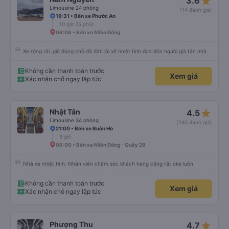
star_rate
3.6
Limousine 24 phòng
(14 đánh giá)
19:31 • Bến xe Phước An
10 giờ 35 phút
06:06 • Bến xe Miền Đông
Xe rộng rãi ,giữ đúng chỗ đã đặt.tài xế nhiệt tình đưa đón người già tận nhà
Không cần thanh toán trước
Xem giá
Xác nhận chỗ ngay lập tức
star_rate
Nhật Tân
4.5
Limousine 34 phòng
(240 đánh giá)
21:00 • Bến xe Buôn Hồ
9 giờ
06:00 • Bến xe Miền Đông - Quầy 28
Nhà xe nhiệt tình. Nhân viên chăm sóc khách hàng cũng rất oke luôn
Không cần thanh toán trước
Xem giá
Xác nhận chỗ ngay lập tức
star_rate
Phượng Thu
4.7