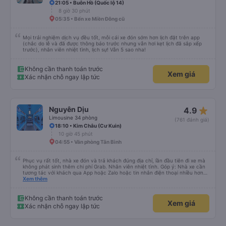
21:05 • Buôn Hồ (Quốc lộ 14)
8 giờ 30 phút
05:35 • Bến xe Miền Đông cũ
Mọi trải nghiệm dịch vụ đều tốt, mỗi cái xe đón sớm hơn lịch đặt trên app
(chắc do lễ và đã được thông báo trước nhưng vẫn hơi kẹt lịch đã sắp xếp
trước), nhân viên nhiệt tình, lịch sự! Vẫn 5 sao nha!
Không cần thanh toán trước
Xem giá
Xác nhận chỗ ngay lập tức
star_rate
Nguyên Dịu
4.9
Limousine 34 phòng
(761 đánh giá)
18:10 • Kim Châu (Cư Kuin)
10 giờ 45 phút
04:55 • Văn phòng Tân Bình
Phục vụ rất tốt, nhà xe đón và trả khách đúng địa chỉ, lần đầu tiên đi xe mà
không phát sinh thêm chi phí Grab. Nhân viên nhiệt tình. Góp ý: Nhà xe cần
tương tác với khách qua App hoặc Zalo hoặc tin nhắn điện thoại nhiều hơn
nữa để hành khách yên tâm đặc biệt là khách đặt vé qua App. Chân thành
Xem thêm
cảm ơn, lần sau đặt vé lại
Không cần thanh toán trước
Xem giá
Xác nhận chỗ ngay lập tức