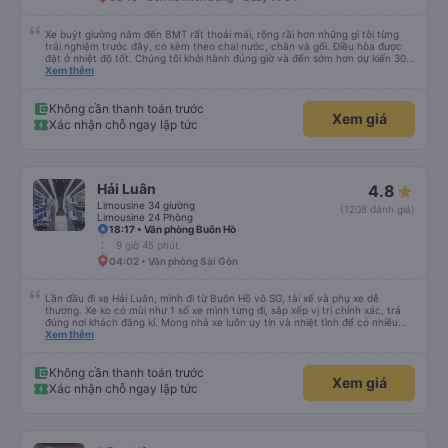
Xe buýt giường nằm đến BMT rất thoải mái, rộng rãi hơn những gì tôi từng
trải nghiệm trước đây, có kèm theo chai nước, chăn và gối. Điều hòa được
đặt ở nhiệt độ tốt. Chúng tôi khởi hành đúng giờ và đến sớm hơn dự kiến 30
phút. Tài xế rất tuyệt so với những tài xế khác ở Việt Nam! Không quá nhiều
Xem thêm
tiếng còi xe, không có nhạc lớn hoặc tiếng ồn khác và cảm giác lái xe an
toàn nên rất dễ ngủ. Tôi rất vui vì đã đặt qua Vexere và có vị trí xe buýt trên
GPS và biển số xe vì tôi phải tìm kiếm xung quanh bến xe để tìm thấy nó, đây
Không cần thanh toán trước
Xem giá
là vấn đề của bến xe Đà Lạt (không phải tất cả các xe buýt đều có bảng
Xác nhận chỗ ngay lập tức
thông tin), chứ không phải của công ty.
Hải Luân
4.8
Limousine 34 giường
(1208 đánh giá)
Limousine 24 Phòng
18:17 • Văn phòng Buôn Hồ
9 giờ 45 phút
04:02 • Văn phòng Sài Gòn
Lần đầu đi xe Hải Luân, mình đi từ Buôn Hồ vô SG, tài xế và phụ xe dễ
thương. Xe ko có mùi như 1 số xe mình từng đi, sắp xếp vị trí chính xác, trả
đúng nơi khách đăng kí. Mong nhà xe luôn uy tín và nhiệt tình để có nhiều
khách hàng hơn nữa
Xem thêm
Không cần thanh toán trước
Xem giá
Xác nhận chỗ ngay lập tức