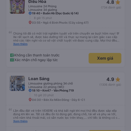
star_rate
Điều Hòa
4.8
Limousine 24 Phòng
(734 đánh giá)
Limousine 34 giường
19:40 • Buôn Hồ (Dọc Quốc lộ 14)
8 giờ 15 phút
03:55 • Ngã 4 Bình Phước (Cây xăng 47)
Chúng tôi đã có một trải nghiệm tuyệt vời trên chuyến xe buýt hôm nay! 💯
Xe rất sạch sẽ, được bảo dưỡng tốt và thực sự mang lại cảm giác cao cấp
nhờ các tiện nghi và cơ sở vật chất tuyệt vời được cung cấp. Mọi thứ đều
thoải mái và ngăn nắp. Nhân viên và tài xế rất tốt bụng, hữu ích và chu đáo,
Xem thêm
giúp chuyến đi của chúng tôi suôn sẻ và không căng thẳng. Sự chuyên
nghiệp của họ thực sự nổi bật. Nhìn chung, đó là trải nghiệm du lịch tốt nhất
đối với tôi và gia đình. Chúng tôi rất vui và hài lòng từ đầu đến cuối. Rất đáng
Không cần thanh toán trước
Xem giá
giới thiệu! 💛 Về ứng dụng, nó rất dễ sử dụng, thân thiện với người dùng và
Xác nhận chỗ ngay lập tức
tiện lợi khi đặt chuyến đi của chúng tôi. Mọi thứ đều diễn ra suôn sẻ!
star_rate
Loan Sáng
4.9
Limousine giường phòng 34 chỗ
(1306 đánh giá)
Limousine 22 phòng (WC)
18:10 • Km47 - Văn Phòng 719
10 giờ 20 phút
04:30 • Bến Xe Miền Đông - Dãy 6-C1
Lần đầu đặt vé trên VEXERE và khá bất ngờ khi mọi thứ đều được sắp xếp
đúng khi lên xe. Tất cả đều ổn từ đúng giờ, đúng chỗ, tài xế và phụ xe tốt,
chỗ nằm khá thoải mái, có sẵn nước lọc trên khay,... chỉ tiếc là không có chỗ
để sạc pin thôi. Nhưng vậy cũng quá ổn rồi!
Xem thêm