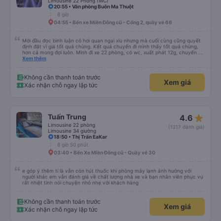
Limousine 22 Phòng (WC)
20:55 • Văn phòng Buôn Ma Thuột
8 giờ
04:55 • Bến xe Miền Đông cũ - Cổng 2, quầy vé 66
Mới đầu đọc bình luận có hơi quan ngại xíu nhưng mà cuối cùng cũng quyết
định đặt vì giá tốt quá chừng. Kết quả chuyến đi mình thấy tốt quá chừng,
hơn cả mong đợi luôn. Mình đi xe 22 phòng, có wc, xuất phát 12g, chuyến đi
hôm qua của mình như thế này: 1. Ưu điểm: - Mấy bạn CSKH kỹ tính và dễ
Xem thêm
thương, gọi điện trước check thông tin trước 1 ngày, dặn dò đủ thứ luôn. -
Bác tài và nhân viên xe nói chuyện rất dễ thương và dễ chịu. - Nhà vệ sinh
trên xe sạch sẽ. - Phòng nằm không phải mới kin kít nhưng rất sạch sẽ, êm,
Không cần thanh toán trước
Xem giá
nằm thoải mái cho cả 2 người, mình say xe nhưng nằm thoải mái lắm, có thể
Xác nhận chỗ ngay lập tức
đọc sách được nguyên cả chuyến đi luôn mà. - Xuất phát đúng giờ và mình
đến bến Chu Văn An lúc 19g30, không phải quá trễ đối với mình. 2. Khuyết
điểm: - Chỉ trung chuyển đến bến xe Đà Lạt trong bán kính 5km, mình ở hơi
xa nên tự ra bến. - Mới đầu mình tưởng có trung chuyển dìa Mã Lò nhưng
nhà xe có xin lỗi và báo lại chỉ dừng ở Chu Văn An được thôi. Nếu về Mã Lò
star_rate
Tuấn Trung
4.6
được thì tiện cho mình quá chừng. Do xe dễ thương nên gặp được khách trên
xe ai cũng dễ thương quá luôn, nên chuyến đi hôm qua của mình okela lắm,
Limousine 22 phòng
(1217 đánh giá)
hi vọng nhà xe giữ được phong độ như thế này, đừng bị sa sút nha.
Limousine 34 giường
18:50 • Thị Trấn EaKar
8 giờ 50 phút
03:40 • Bến Xe Miền Đông cũ - Quầy vé 30
e góp ý thêm tí là vẫn còn hút thuốc khi phòng máy lạnh ảnh hưởng với
người khác em vẫn đánh giá về chất lượng nhà xe và bạn nhân viên phục vụ
rất nhiệt tình nói chuyện nhỏ nhẹ với khách hàng
Không cần thanh toán trước
Xem giá
Xác nhận chỗ ngay lập tức