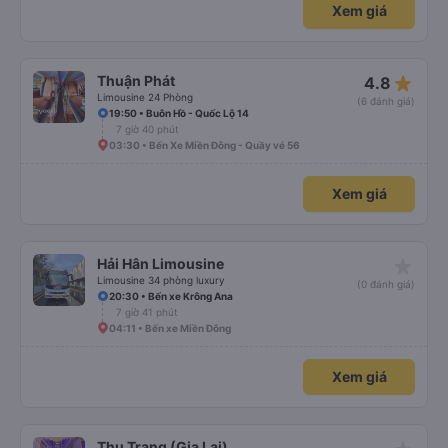
Xem giá
star_rate
Thuận Phát
4.8
Limousine 24 Phòng
(6 đánh giá)
19:50 • Buôn Hồ - Quốc Lộ 14
7 giờ 40 phút
03:30 • Bến Xe Miền Đông - Quầy vé 56
Xem giá
star_rate
Hải Hân Limousine
Limousine 34 phòng luxury
(0 đánh giá)
20:30 • Bến xe Krông Ana
7 giờ 41 phút
04:11 • Bến xe Miền Đông
Xem giá
Thu Trang (Gia Lai)