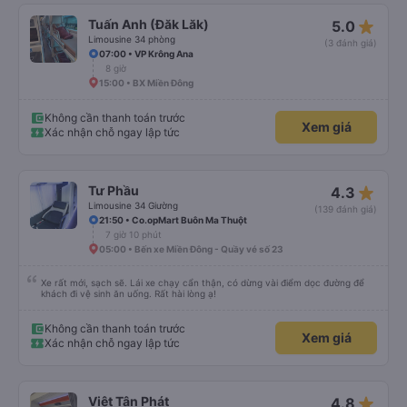
star_rate
Tuấn Anh (Đăk Lăk)
5.0
Limousine 34 phòng
(3 đánh giá)
07:00 • VP Krông Ana
8 giờ
15:00 • BX Miền Đông
Không cần thanh toán trước
Xem giá
Xác nhận chỗ ngay lập tức
star_rate
Tư Phầu
4.3
Limousine 34 Giường
(139 đánh giá)
21:50 • Co.opMart Buôn Ma Thuột
7 giờ 10 phút
05:00 • Bến xe Miền Đông - Quầy vé số 23
Xe rất mới, sạch sẽ. Lái xe chạy cẩn thận, có dừng vài điểm dọc đường để
khách đi vệ sinh ăn uống. Rất hài lòng ạ!
Không cần thanh toán trước
Xem giá
Xác nhận chỗ ngay lập tức
star_rate
Việt Tân Phát
4.8