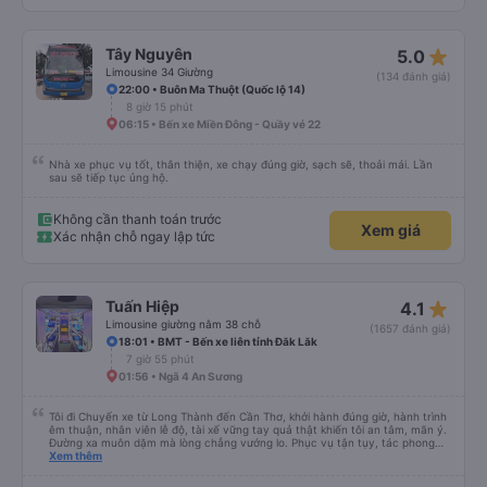
star_rate
Tây Nguyên
5.0
Limousine 34 Giường
(134 đánh giá)
22:00 • Buôn Ma Thuột (Quốc lộ 14)
8 giờ 15 phút
06:15 • Bến xe Miền Đông - Quầy vé 22
Nhà xe phục vụ tốt, thân thiện, xe chạy đúng giờ, sạch sẽ, thoải mái. Lần
sau sẽ tiếp tục ủng hộ.
Không cần thanh toán trước
Xem giá
Xác nhận chỗ ngay lập tức
star_rate
Tuấn Hiệp
4.1
Limousine giường nằm 38 chỗ
(1657 đánh giá)
18:01 • BMT - Bến xe liên tỉnh Đăk Lăk
7 giờ 55 phút
01:56 • Ngã 4 An Sương
Tôi đi Chuyến xe từ Long Thành đến Cần Thơ, khởi hành đúng giờ, hành trình
êm thuận, nhân viên lễ độ, tài xế vững tay quả thật khiến tôi an tâm, mãn ý.
Đường xa muôn dặm mà lòng chẳng vướng lo. Phục vụ tận tụy, tác phong
nghiêm cẩn, hiếm thấy giữa thời buổi kim tiền vội vã. Xã hội loạn đạo. Xin gửi
Xem thêm
lời tán dương chân thành, kính chúc nhà xe ngày một hưng thịnh, vạn lộ bình
an.”