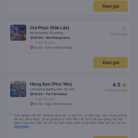
Xem giá
star_rate
Gia Phúc (Đắk Lắk)
Xe limousine 34 phòng
(0 đánh giá)
20:00 • Văn Phòng Eakar
9 giờ 30 phút
05:30 • Bến xe Miền Đông
Xem giá
star_rate
Hồng Sơn (Phú Yên)
4.5
Limousine giường nằm 34 chỗ
(1794 đánh giá)
19:30 • Thị Trấn EaKar
8 giờ 40 phút
04:10 • Ngã 4 Bình Phước
Trải nghiệm rất tốt. Giường rộng rãi, có gối ôm, có đèn ngủ, đèn trong phòng
để đọc sách được. Drap giường và mền đều rất sạch sẽ gọn gàng. Xe tiện
nghi, chạy êm. Bác tài và các anh nhân viên cũng thân thiện lịch sự. Có xe
trung chuyển về nội thành thành phố tuy hoà rất tiện. Giá vé hợp lý. Nói
Xem thêm
chung là mình rất ưng ý, cảm ơn nhà xe.