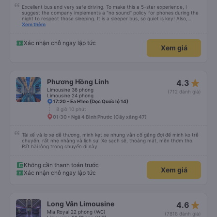
Excellent bus and very safe driving. To make this a 5-star experience, I
suggest the company implements a "no sound" policy for phones during the
night to respect those sleeping. It is a sleeper bus, so quiet is key! Also,
please display the Wi-Fi password clearly inside the cabin for convenience. I
Xem thêm
would definitely ride with them again! -------------- ​ Xe chất lượng tốt và
tài xế lái xe rất an toàn. Để dịch vụ hoàn hảo hơn, tôi góp ý nhà xe nên có
quy định rõ ràng về việc giữ im lặng (tắt âm thanh điện thoại) vào ban đêm
Xác nhận chỗ ngay lập tức
Xem giá
để tránh làm phiền hành khách khác ngủ. Ngoài ra, nhà xe nên dán sẵn mật
khẩu Wi-Fi trong xe để hành khách dễ dàng sử dụng. Tôi vẫn sẽ tiếp tục ủng
hộ nhà xe trong tương lai!
star_rate
Phương Hồng Linh
4.3
Limousine 36 phòng
(712 đánh giá)
Limousine 24 phòng
17:20 • Ea H'leo (Dọc Quốc lộ 14)
8 giờ 10 phút
01:30 • Ngã 4 Bình Phước (Cây xăng 47)
Tài xế và lơ xe dễ thương, mình kẹt xe nhưng vẫn cố gắng đợi để mình ko trễ
chuyến, rất nhẹ nhàng và lịch sự. Xe sạch sẽ, thoáng mát, mền thơm tho.
Rất hài lòng trong chuyến đi này
Không cần thanh toán trước
Xem giá
Xác nhận chỗ ngay lập tức
star_rate
Long Vân Limousine
4.6
Mia Royal 22 phòng (WC)
(7818 đánh giá)