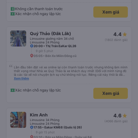
xác: Chuyến xe xuất phát đúng giờ và đếnBMT đúng giờ cam kết. 4. Giá cả:
Tôi cảm thấy giá cả của dịch vụ xe khách rất hợp lý và phù hợp với chất
lượng và tiện ích được cung cấp. 5. Thái độ phục vụ: Nhân viên và tài xế rất
Không cần thanh toán trước
Xem giá
nhiệt tình, chu đáo và tôn trọng khách hàng. Tôi cảm thấy rất thoải mái và
Xác nhận chỗ ngay lập tức
hài lòng với các dịch vụ mà họ cung cấp. Dịch vụ của họ đáp ứng đầy đủ
nhu cầu của tôi và tôi sẽ sử dụng dịch vụ của họ trong tương lai nếu có cơ
hội.
Quý Thảo (Đắk Lắk)
4.4
Limousine giường nằm 34 chỗ
(1802 đánh giá)
Limousine 24 Phòng
20:00 • Thị Trấn EaKar QL26
9 giờ 5 phút
05:05 • Bến Xe Miền Đông cũ
Lần đầu tiên đặt vé xe online lại còn thanh toán trước nhưng không làm mình
thất vọng nha! Nhà xe Quý Thảo là xe khách duy nhất (Đối với mình từng đi)
là các tài xế nói chuyện lịch sự chứ không nói tục. Riêng cái này thôi là đã
đánh giá 5 sao rồi. Chú tài xế còn uống pepsi rất dễ thương chứ không có
Xem thêm
hút thuốc phè phè như các xe khác. Đón trả đúng điểm. Được nằm đúng
giường đã đặt. Nói chung 10 điểm.
Xác nhận chỗ ngay lập tức
Xem giá
Kim Anh
4.6
Limousine 34 Phòng
(4066 đánh giá)
Limousine 24 Phòng
17:55 • Eakar KM68 (Quốc lộ 26)
9 giờ 15 phút
03:10 • Bến xe Miền Đông - Quầy vé 84