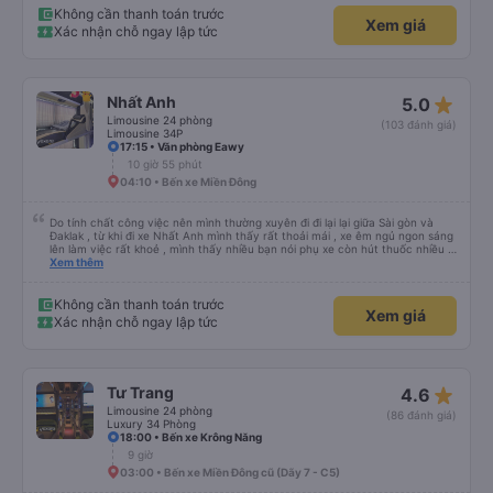
quảng đường đầu. Tôi sẽ tiếp tục ủng hộ nhà xe. Hy vọng lần sau sẽ tốt hơn.
Không cần thanh toán trước
Xem giá
Chân thành cám ơn nhà xe.
Xác nhận chỗ ngay lập tức
star_rate
Nhất Anh
5.0
Limousine 24 phòng
(103 đánh giá)
Limousine 34P
17:15 • Văn phòng Eawy
10 giờ 55 phút
04:10 • Bến xe Miền Đông
Do tính chất công việc nên mình thường xuyên đi đi lại lại giữa Sài gòn và
Đaklak , từ khi đi xe Nhất Anh mình thấy rất thoải mái , xe êm ngủ ngon sáng
lên làm việc rất khoẻ , mình thấy nhiều bạn nói phụ xe còn hút thuốc nhiều ,
mình thấy phụ cũng có hút nhưng các bạn ấy cũng để khói ngay chỗ hut
Xem thêm
mùi để tránh ảnh hưởng đến khách , vì thức khuya nên mình cũng thông
cảm cho các bạn được . Còn mọi thứ nhà xe rất ok mình se tiếp tục đi nữa .
Không cần thanh toán trước
Xem giá
Xác nhận chỗ ngay lập tức
star_rate
Tư Trang
4.6
Limousine 24 phòng
(86 đánh giá)
Luxury 34 Phòng
18:00 • Bến xe Krông Năng
9 giờ
03:00 • Bến xe Miền Đông cũ (Dãy 7 - C5)