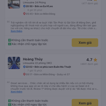
Limousine 24 Phòng
(477 đánh giá)
20:50 • Bến xe Ea H'Leo
8 giờ 55 phút
05:45 • Bến xe Miền Đông
Trải nghiệm rất tốt khi đi xe buýt Việt Tân Phát từ Sài Gòn đi Măng Đen, ghế
ngồi/giường rất thoải mái và phù hợp với người cao, đáng đồng tiền bát gạo
(so với các hãng xe khác) cho một chuyến đi dài như vậy. Tôi chắc chắn sẽ
sử dụng lại sau.
Xem thêm
Không cần thanh toán trước
Xem giá
Xác nhận chỗ ngay lập tức
star_rate
Hoàng Thủy
4.7
Limousine 22 phòng (WC)
(4601 đánh giá)
22:02 • Bến xe phía nam Buôn Ma Thuột
7 giờ 15 phút
05:17 • Bến xe Miền Đông - Quầy vé 37
Great services .. Chắc chắn sẽ sử dụng lại nhiều lần nếu có cơ hội nhưng
không mua qua app vé xe rẻ nữa vì che dấu hành vi của xe Dalat ơi ở
chuyến trước tôi đi. Riview 1* không được duyệt với lý do “đã được nhà xe xử
lý với khách hàng” trong khi tôi là khách hàng và trải nghiệm của tôi lại nói là
Xem thêm
đã được xử lý. Ai xử lý ?? Tôi không biết nên vẫn mua vé thêm lần này nữa.
Sau lần này cả Cty tôi sẽ xóa app vé xe rẻ Vĩnh viễn vì xử lý tào lao này.
Chúng tôi cũng sẽ viết bài trên các nền tảng về trải nghiệm của tôi cả về
Không cần thanh toán trước
Xem giá
Dalat lẫn vé xe rẻ. Xin cảm ơn.
Xác nhận chỗ ngay lập tức