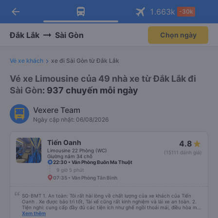
arrow_back
Tải app Vexere ngay!
Tải app Vexere
1.663
k
-30k
Mở app
Mở app
Nhận ưu đãi thành viên độc
-30k/ghế khi đặt vé máy bay qua
quyền
app
Đắk Lắk
Sài Gòn
Chọn ngày
Vé xe khách
xe đi Sài Gòn từ Đắk Lắk
Vé xe Limousine của 49 nhà xe từ Đắk Lắk đi
Sài Gòn
: 937 chuyến mỗi ngày
Vexere Team
Ngày cập nhật: 06/08/2026
Tiến Oanh
4.8
Limousine 22 Phòng (WC)
(15111 đánh giá)
Giường nằm 34 chỗ
22:30 • Văn Phòng Buôn Ma Thuột
9 giờ 5 phút
07:35 • Văn Phòng Tân Bình
SG-BMT 1. An toàn: Tôi rất hài lòng về chất lượng của xe khách của Tiến
Oanh . Xe được bảo trì tốt, Tài xế cũng rất kinh nghiệm và lái xe an toàn. 2.
Tiện nghi: cung cấp đầy đủ các tiện ích như ghế ngồi thoải mái, điều hòa mát
mẻ, wifi tốc độ cao và cổng sạc điện thoại di động. 3. Thời gian và độ chính
Xem thêm