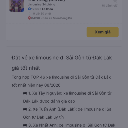
star_rate
Limousine 34 phòng
(0 đánh giá)
19:00 • Ea H'leo
9 giờ 30 phút
04:30 • Bến Xe Miền Đông Cũ
Xem giá
Đặt vé xe limousine đi Sài Gòn từ Đắk Lắk
giá tốt nhất
Tổng hợp TOP 46 xe limousine đi Sài Gòn từ Đắk Lắk
tốt nhất hiện nay 08/2026
🚌 1. Xe Tây Nguyên: xe limousine đi Sài Gòn từ
Đắk Lắk được đánh giá cao
🚌 2. Xe Tuấn Anh (Đăk Lăk): xe limousine đi Sài
Gòn từ Đắk Lắk uy tín
🚌 3. Xe Nhất Anh: xe limousine đi Sài Gòn từ Đắk