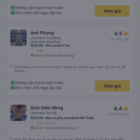
Không cần thanh toán trước
Xem giá
Xác nhận chỗ ngay lập tức
star_rate
Anh Phụng
4.5
Limousine 24 phòng
(41 đánh giá)
Limousine 34 phòng
19:00 • Bến xe Ea H`leo
9 giờ
04:00 • Bến xe Miền Đông
Xe thường sẽ đi trễ hơn khoảng 1 tiếng so với trên app, sạch sẽ, phụ xe dễ
thương.
Không cần thanh toán trước
Xem giá
Xác nhận chỗ ngay lập tức
star_rate
Sinh Diên Hồng
4.4
Limousine 34 chỗ
(325 đánh giá)
22:00 • Bến xe phía nam Buôn Mê Thuột
7 giờ 30 phút
05:30 • Bến xe Miền Đông cũ
Mình đặt được giá vé rẻ cảm ơn nhà xe. Mình đi tuyến từ bx đức long đến