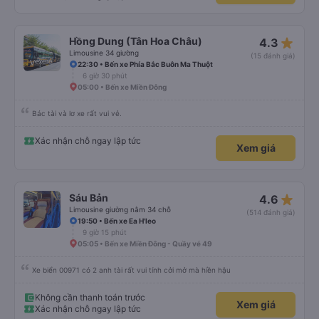
star_rate
Hồng Dung (Tân Hoa Châu)
4.3
Limousine 34 giường
(15 đánh giá)
22:30 • Bến xe Phía Bắc Buôn Ma Thuột
6 giờ 30 phút
05:00 • Bến xe Miền Đông
Bác tài và lơ xe rất vui vẻ.
Xác nhận chỗ ngay lập tức
Xem giá
star_rate
Sáu Bản
4.6
Limousine giường nằm 34 chỗ
(514 đánh giá)
19:50 • Bến xe Ea H'leo
9 giờ 15 phút
05:05 • Bến xe Miền Đông - Quầy vé 49
Xe biển 00971 có 2 anh tài rất vui tính cởi mở mà hiền hậu
Không cần thanh toán trước
Xem giá
Xác nhận chỗ ngay lập tức