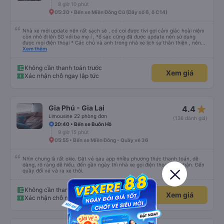
8 giờ 10 phút
05:30 • Bến xe Miền Đông Cũ (Dãy số 6, ô C14)
Nhà xe mới update nên rất sạch sẽ , có coi được tivi gợi cảm giác hoài niệm
còn nhỏ đi lên SG với ba mẹ í , *ổ sạc cũng đã được update nên sử dụng
được mọi điện thoại * Các chú và anh trong nhà xe lịch sự thân thiện , nên
các bạn yên tâm , giá còn phù hợp nữa nói chung oki la ngen , ai có nhu cầu
Xem thêm
đi du lịch Pleiku thì dặn các chú chở về nhà xe Bảy Lang lun nhen ngay trung
tâm xuống xe ăn sáng lun nè 10/10
Không cần thanh toán trước
Xem giá
Xác nhận chỗ ngay lập tức
star_rate
Gia Phú - Gia Lai
4.4
Limousine 22 phòng đơn
(136 đánh giá)
20:40 • Bến xe Buôn Hồ
9 giờ 15 phút
05:55 • Bến xe Miền Đông - Quầy vé 36
Nhìn chung là rất okie. Đặt vé qau app nhiều phương thức thanh toán, dễ
dàng, rõ ràng dễ hiểu. đến gần ngày thì nhà xe gọi điện thoại xác nhận. Đến
quầy đổi vé và ra xe thôi.
Không cần thanh toán trước
Xem giá
Xác nhận chỗ ngay lập tức