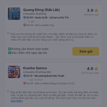
star_rate
Quang Đông (Đắk Lắk)
3.9
Limousine 34 phòng
(68 đánh giá)
18:30 • Quốc lộ 26 - Uỷ ban xã Ea Tih
11 giờ
05:30 • Bến xe Miền Tây
Nhà xe mới nhưng rất nhiệt tình, chu đáo. Mình sẽ tiếp tục ủng hộ. Mình có
thêm lựa chọn mới khi đi tuyến Eakar - SG. Chúc nhà xe sẽ phát triển có
nhiều KH biết đến và luôn nâng cao chất lượng dịch vụ.
Không cần thanh toán trước
Xem giá
Xác nhận chỗ ngay lập tức
star_rate
Kumho Samco
4.6
Limousine 33 phòng đơn
(2879 đánh giá)
22:15 • Văn phòng Buôn Ma Thuột
7 giờ 30 phút
05:45 • Bến xe Miền Đông cũ (Quầy vé 32)
Đây là lần đầu tiên tôi đi hãng xe Kumho. Tôi cảm thấy hài lòng 98% về nhiều
mặt, từ giá cả, phương tiện, dịch vụ đến giờ giấc. Trước khi đặt xe, tôi có đọc
những đánh giá tiêu cực của KH để lại. Tôi muốn xem thực hư thế nào nên
thử 1 lần cho biết. Có thể do tôi may mắn, tôi đã 0 gặp phải những điều tệ
Xem thêm
hại nào. Tuy nhiên, chuyến đi sẽ trọn vẹn hơn, nếu như anh phụ xe nhiệt
tình, có trách nhiệm đừng nói chuyện điện thoại quá nhiều và ầm ỉ suốt 1