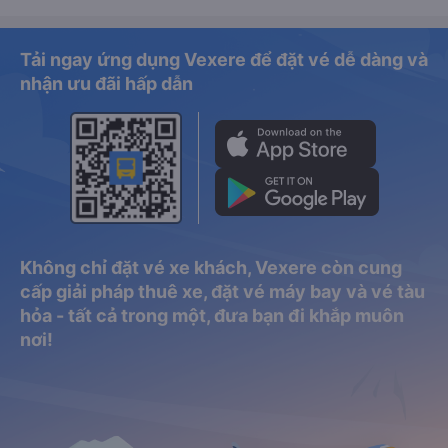
Tải ngay ứng dụng Vexere để đặt vé dễ dàng và
nhận ưu đãi hấp dẫn
Không chỉ đặt vé xe khách, Vexere còn cung
cấp giải pháp thuê xe, đặt vé máy bay và vé tàu
hỏa - tất cả trong một, đưa bạn đi khắp muôn
nơi!