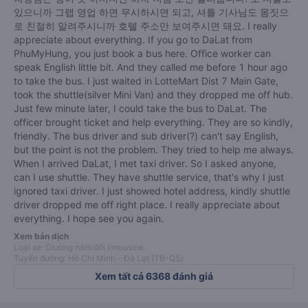
있으니까 그랩 영업 하면 무시하시면 되고, 셔틀 기사님도 몸짓으
로 친절히 알려주시니까 호텔 주소만 보여주시면 돼요. I really
appreciate about everything. If you go to DaLat from
PhuMyHung, you just book a bus here. Office worker can
speak English little bit. And they called me before 1 hour ago
to take the bus. I just waited in LotteMart Dist 7 Main Gate,
took the shuttle(silver Mini Van) and they dropped me off hub.
Just few minute later, I could take the bus to DaLat. The
officer brought ticket and help everything. They are so kindly,
friendly. The bus driver and sub driver(?) can't say English,
but the point is not the problem. They tried to help me always.
When I arrived DaLat, I met taxi driver. So I asked anyone,
can I use shuttle. They have shuttle service, that's why I just
ignored taxi driver. I just showed hotel address, kindly shuttle
driver dropped me off right place. I really appreciate about
everything. I hope see you again.
Xem bản dịch
Loại xe: Giường nằm đôi limousine
Tuyến đường: Hồ Chí Minh - Đà Lạt (TB-Q5)
Xem tất cả 6368 đánh giá