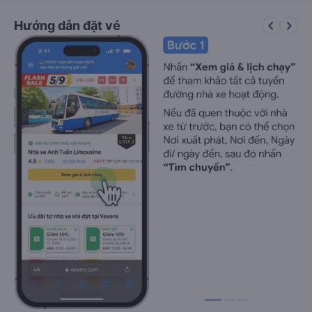
keyboard_arrow_left
keyboard_arrow_right
Hướng dẫn đặt vé