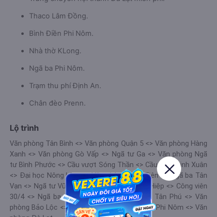
Thaco Lâm Đồng.
Bình Điền Phi Nôm.
Nhà thờ KLong.
Ngã ba Phi Nôm.
Trạm thu phí Định An.
Chân đèo Prenn.
Lộ trình
Văn phòng Tân Bình <> Văn phòng Quận 5 <> Văn phòng Hàng
Xanh <> Văn phòng Gò Vấp <> Ngã tư Ga <> Văn phòng Ngã
tư Bình Phước <> Cầu vượt Sóng Thần <> Cầu vượt Linh Xuân
<> Đại học Nông Lâm <> Văn phòng Suối Tiên <> Ngã ba Tân
Vạn <> Ngã tư Vũng Tàu <> Công viên Tam Hiệp <> Công viên
30/4 <> Ngã ba Dầu Giây <> Định Quán <> Tân Phú <> Văn
phòng Bảo Lộc <> Bảo Lâm <> Đức Trọng <> Phi Nôm <> Văn