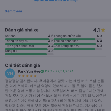
Xem thêm
4.1
Đánh giá nhà xe
4.6
4.3
An toàn
Thông tin chính xác
4.5
4.4
Thông tin đầy đủ
Thái độ nhân viên
4.4
4.3
Tiện nghi & thoải mái
Chất lượng dịch vụ
4.3
Đúng giờ
Chi tiết đánh giá
Park Yun Hye
verified
Đã đi • 22/01/2024
YH
star_rate
star_rate
star_rate
star_rate
star_rate
정말정말 감사합니다. 푸미흥에서 달랏 가는 캐빈 버스 쓰실 분들
은 여기 쓰세요. 베트남 억양이 있어서 제가 잘 못 알아 듣긴 했지
만 쉬운 영어 소통 가능합니다! 사무실에서 버스 탑승 1시간 전에
전화 주시고, 시간 내에 안 와서 몇 번 전홨는데도 친절히 받아주셨
어요. 메인게이트에서 셔틀(봉고차) 타면 집결지에 데려다 줘요.
얼타고 있으니까 티켓도 먼저 끊어서 전달해주시고, 기사님이나
차장님은 영어 못 하시지만 하차 지점 오면 알려줍니다. 또 셔틀도