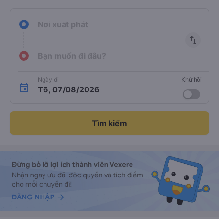
Nơi xuất phát
import_export
Bạn muốn đi đâu?
Ngày đi
Khứ hồi
T6, 07/08/2026
Tìm kiếm