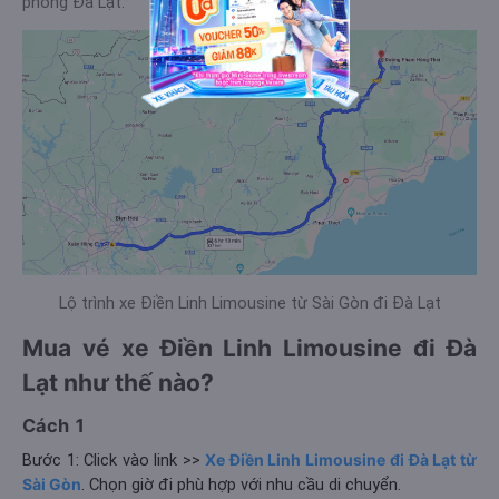
phòng Đà Lạt.
Lộ trình xe Điền Linh Limousine từ Sài Gòn đi Đà Lạt
Mua vé xe Điền Linh Limousine đi Đà
Lạt như thế nào?
Cách 1
Bước 1: Click vào link >>
Xe Điền Linh Limousine đi Đà Lạt từ
Sài Gòn
. Chọn giờ đi phù hợp với nhu cầu di chuyển.