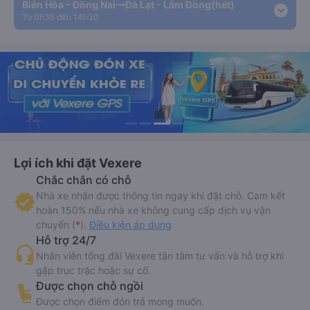
Biên Hòa - Đồng Nai
Đà Lạt - Lâm Đồng
(hết)
expand_more
Từ 0h35 đến 14h30
Lợi ích khi đặt Vexere
Chắc chắn có chỗ
Nhà xe nhận được thông tin ngay khi đặt chỗ. Cam kết
hoàn 150% nếu nhà xe không cung cấp dịch vụ vận
chuyển (
*
).
Điều kiện áp dụng
Hỗ trợ 24/7
Nhân viên tổng đài Vexere tận tâm tư vấn và hỗ trợ khi
gặp trục trặc hoặc sự cố.
Được chọn chỗ ngồi
Được chọn điểm đón trả mong muốn.