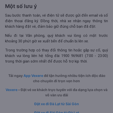
Một số lưu ý
Sau bước thanh toán, vé điện tử sẽ được gửi đến email và số
điện thoại đăng ký. Đồng thời, nhà xe nhận ngay thông tin
khách hàng đặt vé, đảm bảo giữ đúng chỗ bạn đã đặt.
Nếu đi tại Văn phòng, quý khách vui lòng có mặt trước
khoảng 30 phút giờ xe xuất bến để chuẩn bị lên xe.
Trong trường hợp có thay đổi thông tin hoặc gặp sự cố, quý
khách vui lòng liên hệ tổng đài 1900 969681 (7:00 - 23:00)
trong thời gian sớm nhất để được hỗ trợ kịp thời.
Tải ngay
App Vexere
để tận hưởng nhiều tiện ích độc đáo
cho chuyến đi trọn vẹn hơn
Vexere
– Đặt vé xe khách trực tuyến với đa dạng lựa chọn và
vô vàn ưu đãi
Đặt xe đi Đà Lạt từ Sài Gòn
Đặt xe đi Sài Gòn từ Đà Lạt