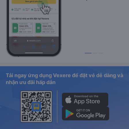
Tải ngay ứng dụng Vexere để đặt vé dễ dàng và
nhận ưu đãi hấp dẫn