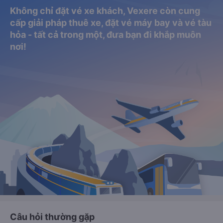
Không chỉ đặt vé xe khách, Vexere còn cung
cấp giải pháp thuê xe, đặt vé máy bay và vé tàu
hỏa - tất cả trong một, đưa bạn đi khắp muôn
nơi!
Câu hỏi thường gặp