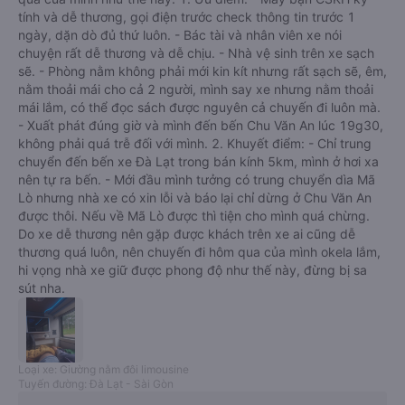
tính và dễ thương, gọi điện trước check thông tin trước 1
ngày, dặn dò đủ thứ luôn. - Bác tài và nhân viên xe nói
chuyện rất dễ thương và dễ chịu. - Nhà vệ sinh trên xe sạch
sẽ. - Phòng nằm không phải mới kin kít nhưng rất sạch sẽ, êm,
nằm thoải mái cho cả 2 người, mình say xe nhưng nằm thoải
mái lắm, có thể đọc sách được nguyên cả chuyến đi luôn mà.
- Xuất phát đúng giờ và mình đến bến Chu Văn An lúc 19g30,
không phải quá trễ đối với mình. 2. Khuyết điểm: - Chỉ trung
chuyển đến bến xe Đà Lạt trong bán kính 5km, mình ở hơi xa
nên tự ra bến. - Mới đầu mình tưởng có trung chuyển dìa Mã
Lò nhưng nhà xe có xin lỗi và báo lại chỉ dừng ở Chu Văn An
được thôi. Nếu về Mã Lò được thì tiện cho mình quá chừng.
Do xe dễ thương nên gặp được khách trên xe ai cũng dễ
thương quá luôn, nên chuyến đi hôm qua của mình okela lắm,
hi vọng nhà xe giữ được phong độ như thế này, đừng bị sa
sút nha.
Loại xe: Giường nằm đôi limousine
Tuyến đường: Đà Lạt - Sài Gòn