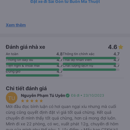
Đặt xe đi Sài Gòn từ Buôn Ma Thuột
Xem thêm
4.6
Đánh giá nhà xe
4.8
4.7
An toàn
Thông tin chính xác
4.7
4.7
Thông tin đầy đủ
Thái độ nhân viên
4.7
4.7
Tiện nghi & thoải mái
Chất lượng dịch vụ
4.7
Đúng giờ
Chi tiết đánh giá
Nguyễn Phạm Tú Uyên
verified
Đã đi • 23/10/2023
TU
star_rate
star_rate
star_rate
star_rate
star_rate
Mới đầu đọc bình luận có hơi quan ngại xíu nhưng mà cuối
cùng cũng quyết định đặt vì giá tốt quá chừng. Kết quả
chuyến đi mình thấy tốt quá chừng, hơn cả mong đợi luôn.
Mình đi xe 22 phòng, có wc, xuất phát 12g, chuyến đi hôm
qua của mình như thế này: 1. Ưu điểm: - Mấy bạn CSKH kỹ