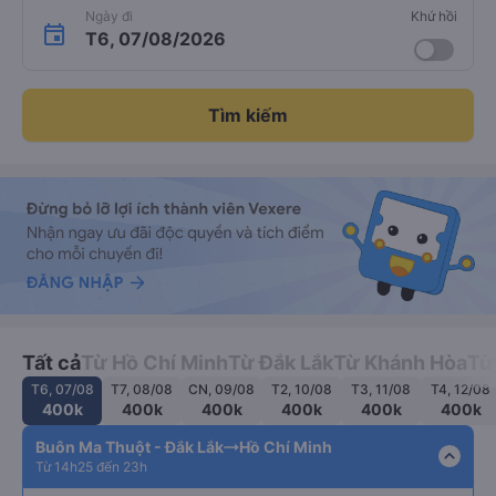
Ngày đi
Khứ hồi
T6, 07/08/2026
Tìm kiếm
Tất cả
Từ Hồ Chí Minh
Từ Đắk Lắk
Từ Khánh Hòa
Từ
T6, 07/08
T7, 08/08
CN, 09/08
T2, 10/08
T3, 11/08
T4, 12/08
400k
400k
400k
400k
400k
400k
Buôn Ma Thuột - Đắk Lắk
Hồ Chí Minh
expand_less
Từ 14h25 đến 23h