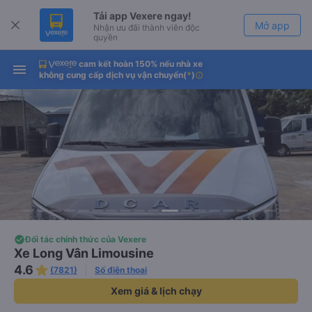
Tải app Vexere ngay!
Mở app
Nhận ưu đãi thành viên độc
quyền
cam kết hoàn 150% nếu nhà xe
Tải app Vexere
Mở app
không cung cấp dịch vụ vận chuyển
(
*
)
info
-30k/ghế khi đặt vé máy bay qua
app
Đối tác chính thức của Vexere
Xe Long Vân Limousine
4.6
(7821)
Số điện thoại
Xem giá & lịch chạy