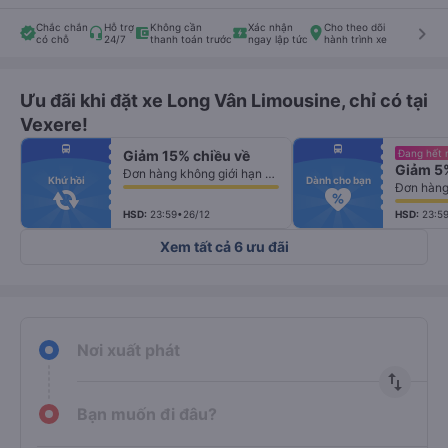
Chắc chắn
Hỗ trợ
Không cần
Xác nhận
Cho theo dõi
keyboard_arrow_right
có chỗ
24/7
thanh toán trước
ngay lập tức
hành trình xe
Ưu đãi khi đặt xe Long Vân Limousine, chỉ có tại
Vexere!
fiber_manual_record
fiber_manual_record
directions_bus
directions_bus
Giảm 15% chiều về
Đang hết 
fiber_manual_record
fiber_manual_record
Giảm 5
fiber_manual_record
fiber_manual_record
Đơn hàng không giới hạn số lượng vé
fiber_manual_record
fiber_manual_record
Khứ hồi
Dành cho bạn
Đơn hàng 
fiber_manual_record
fiber_manual_record
fiber_manual_record
fiber_manual_record
fiber_manual_record
fiber_manual_record
HSD:
23:59•26/12
HSD:
23:5
Xem tất cả 6 ưu đãi
Nơi xuất phát
import_export
Bạn muốn đi đâu?