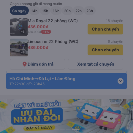
Chọn khoảng giờ đi mong muốn
Cả ngày
14h
15h
16h
20h
22h
23h
Mia Royal 22 phòng (WC)
18 chuyến
436.000đ
Chọn chuyến
+8
486.000đ
11%
Limousine 22 Phòng (WC)
6 chuyến
486.000đ
Chọn chuyến
+8
place
Điểm đón trả
Xem tất cả chuyến
Hồ Chí Minh
Đà Lạt - Lâm Đồng
expand_more
Từ 22h30 đến 23h45