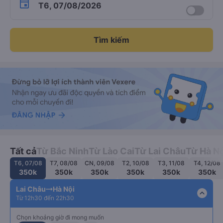
T6, 07/08/2026
Tìm kiếm
Tất cả
Từ Bắc Ninh
Từ Lào Cai
Từ Lai Châu
Từ Hà Nộ
T6, 07/08
T7, 08/08
CN, 09/08
T2, 10/08
T3, 11/08
T4, 12/08
350k
350k
350k
350k
350k
350k
Lai Châu
Hà Nội
expand_less
Từ 12h30 đến 22h30
Chọn khoảng giờ đi mong muốn