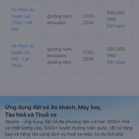
Xe Phúc An
500,000
tuyến Lai
giường nằm,
1230 -
VND
Châu - Hà
limousine
2230
Đặt ngay
Nội
Xe Phúc An
giường nằm,
350,000
tuyến Hà
1130 -
limousine,
VND
Nội - Lai
2230
giường nằm
Đặt ngay
Châu
Ứng dụng đặt vé Xe khách, Máy bay,
Tàu hoả và Thuê xe
Vexere - ứng dụng đặt vé đa phương tiện với hơn 3000+ nhà
xe chất lượng cao, 5000+ tuyến đường toàn quốc, tất cả hãng
bay và hãng tàu cùng dịch vụ thuê xe máy, xe du lịch phủ