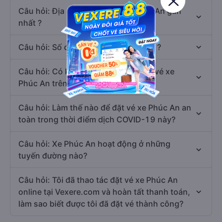
Câu hỏi: Địa chỉ văn phòng xe Phúc An gần
nhất ?
Câu hỏi: Số điện thoại xe Phúc An là ?
Câu hỏi: Có khuyến mãi nào khi đặt vé xe
Phúc An trên Vexere.com
Câu hỏi: Làm thế nào để đặt vé xe Phúc An an
toàn trong thời điểm dịch COVID-19 này?
Câu hỏi: Xe Phúc An hoạt động ở những
tuyến đường nào?
Câu hỏi: Tôi đã thao tác đặt vé xe Phúc An
online tại Vexere.com và hoàn tất thanh toán,
làm sao biết được tôi đã đặt vé thành công?