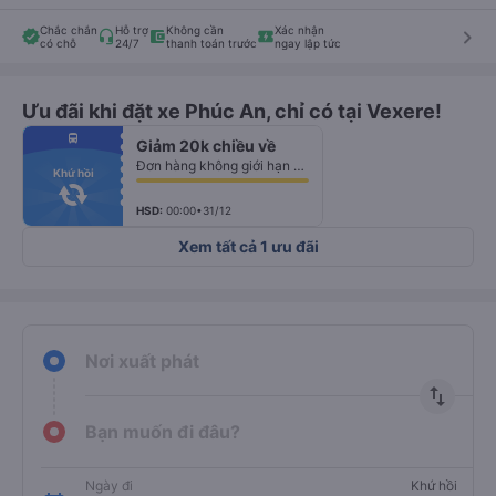
Chắc chắn
Hỗ trợ
Không cần
Xác nhận
keyboard_arrow_right
có chỗ
24/7
thanh toán trước
ngay lập tức
Ưu đãi khi đặt xe Phúc An, chỉ có tại Vexere!
fiber_manual_record
directions_bus
Giảm 20k chiều về
fiber_manual_record
fiber_manual_record
Đơn hàng không giới hạn số lượng vé
fiber_manual_record
Khứ hồi
fiber_manual_record
fiber_manual_record
fiber_manual_record
HSD:
00:00•31/12
Xem tất cả 1 ưu đãi
Nơi xuất phát
import_export
Bạn muốn đi đâu?
Ngày đi
Khứ hồi