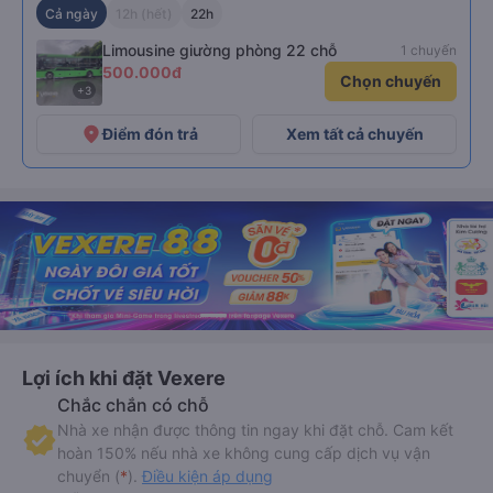
Cả ngày
12h (hết)
22h
Limousine giường phòng 22 chỗ
1 chuyến
500.000đ
Chọn chuyến
+3
place
Điểm đón trả
Xem tất cả chuyến
Lợi ích khi đặt Vexere
Chắc chắn có chỗ
Nhà xe nhận được thông tin ngay khi đặt chỗ. Cam kết
hoàn 150% nếu nhà xe không cung cấp dịch vụ vận
chuyển (
*
).
Điều kiện áp dụng