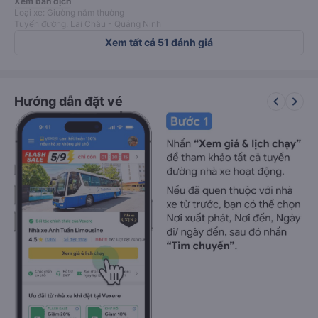
Xem bản dịch
Loại xe: Giường nằm thường
Tuyến đường: Lai Châu - Quảng Ninh
Xem tất cả 51 đánh giá
keyboard_arrow_left
keyboard_arrow_right
Hướng dẫn đặt vé