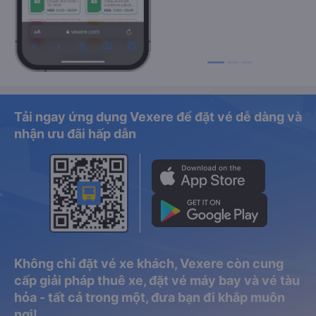
Tải ngay ứng dụng Vexere để đặt vé dễ dàng và
nhận ưu đãi hấp dẫn
Không chỉ đặt vé xe khách, Vexere còn cung
cấp giải pháp thuê xe, đặt vé máy bay và vé tàu
hỏa - tất cả trong một, đưa bạn đi khắp muôn
nơi!