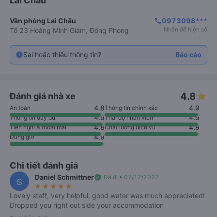
Lai Châu
Văn phòng Lai Châu
0973098***
phone
Nhấn để hiện số
Tổ 23 Hoàng Minh Giám, Đông Phong
Sai hoặc thiếu thông tin?
Báo cáo
4.8
Đánh giá nhà xe
4.8
4.9
An toàn
Thông tin chính xác
4.9
4.9
Thông tin đầy đủ
Thái độ nhân viên
4.8
4.9
Tiện nghi & thoải mái
Chất lượng dịch vụ
4.9
Đúng giờ
Chi tiết đánh giá
Daniel Schmittner
verified
Đã đi • 07/12/2022
S
star_rate
star_rate
star_rate
star_rate
star_rate
Lovely staff, very helpful, good water was much appreciated!
Dropped you right out side your accommodation