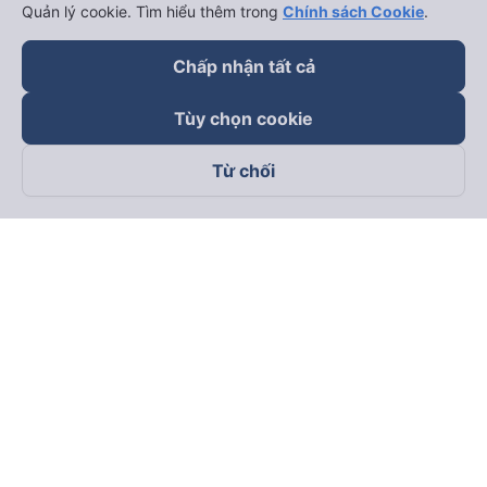
Quản lý cookie. Tìm hiểu thêm trong
Chính sách Cookie
.
Chấp nhận tất cả
Tùy chọn cookie
Từ chối
Theo dõi chúng tôi trên
Facebook
Tiktok
Youtube
Công ty TNHH Thương Mại Dịch Vụ Vexere
Địa chỉ đăng ký kinh doanh: 8C Chữ Đồng Tử, Phường Tân
Sơn Nhất, TP. Hồ Chí Minh, Việt Nam
Địa chỉ
:
Lầu 2, toà nhà H3 Circo Hoàng Diệu, 384 Hoàng Diệu,
Phường Khánh Hội, TP Hồ Chí Minh, Việt Nam