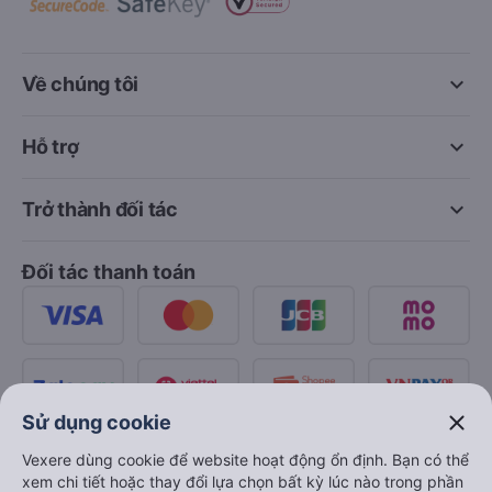
keyboard_arrow_down
Về chúng tôi
keyboard_arrow_down
Hỗ trợ
keyboard_arrow_down
Trở thành đối tác
Đối tác thanh toán
close
Sử dụng cookie
Vexere dùng cookie để website hoạt động ổn định. Bạn có thể
xem chi tiết hoặc thay đổi lựa chọn bất kỳ lúc nào trong phần