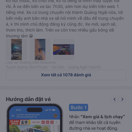
ko hút thuốc, ko chửi thề, ko to tiếng là mình thấy tuyệt vời
rồi. À xe đến bến xe lúc 7h30, sớm hơn dự kiến trên web 1
tiếng nhé. Xe có trung chuyển nội thành Quảng Ngãi nữa, tới
bến mấy anh bên nhà xe sẽ hỏi mình về đâu để trung chuyển
á, k thì mình chủ động đăng ký cũng đc. Xe mới, sạch sẽ,
thơm tho, thích lắm. Trên xe còn treo nhiều gấu bông dễ
thương lắm 😁
Loại xe: Giường nằm limousine
Tuyến đường: Bình Phước - Sài Gòn - Quảng Ngãi (Vip24)
Xem tất cả 1078 đánh giá
keyboard_arrow_left
keyboard_arrow_right
Hướng dẫn đặt vé