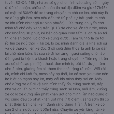
tuyến SG-QN 18h, nhà xe sẽ gọi cho mình vào sáng sớm ngày
đi để xác nhận, chiều sẽ nhắn tin nói địa điểm và giờ (17h45)
có mặt tại BXMĐ để xe trung chuyển ra chỗ xe lớn, chỗ này là
xe đúng giờ lắm, nên nếu đến trễ thì phải tự bắt grab ra chỗ
xe lớn (hình như ngã tư bình phước). - Xe trung chuyển chở
mình tới chỗ cây xăng trên QL13 để chờ xe lớn tới rước, mình
chờ khoảng 30 phút, kế bên có quán cơm tấm, ai chưa ăn tối
thì ghé ăn trong lúc chờ xe cũng được. Tầm 18h45 là xe tới
rồi lên xe ngủ thôi. - Tài xế, lơ xe: mình đánh giá là khá lịch sự
và dễ thương, lên xe đọc 3 số cuối điện thoại là anh lơ xe dẫn
lại chỗ nằm luôn, lát sau sẽ đi hỏi từng người xuống chỗ nào
để người ta tiện trả khách hoặc trung chuyển. - Tiện nghi trên
xe: có chỗ sạc pin điện thoại, đèn mình tự bật tắt được, rèm
che 2 bên, giường êm ái, thơm tho nhé, rộng rãi nữa. Wifi xài
ok, mình chỉ lướt fb, mess này nọ thôi, ko có xem youtube nên
ko biết có mạnh hay ko, mấy cái kia mình thấy xài ổn. Mấy
chỗ dừng xe để đi vệ sinh mình thấy ổn, cũng sạch sẽ, dép
nhà xe chuẩn bị mình thấy cũng sạch sẽ luôn, mới lắm, xuống
xe có lơ xe đứng sẵn phát khăn ướt cho mình, lần nào dừng đi
wc cũng đều có phát khăn ướt nhé (10 điểm), sáng sớm thì có
phát thêm bàn chải kem đánh răng dùng 1 lần. À trên xe có
sẵn 2 chai nước suối 500ml nữa. Chuyến xe yên lặng, tài xế