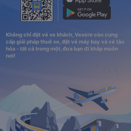
Không chỉ đặt vé xe khách, Vexere còn cung
cấp giải pháp thuê xe, đặt vé máy bay và vé tàu
hỏa - tất cả trong một, đưa bạn đi khắp muôn
nơi!