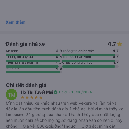
Xem thêm
4.7
Đánh giá nhà xe
4.8
4.7
An toàn
Thông tin chính xác
4.8
4.7
Thông tin đầy đủ
Thái độ nhân viên
4.7
4.7
Tiện nghi & thoải mái
Chất lượng dịch vụ
4.8
Đúng giờ
Chi tiết đánh giá
Hồ Thị Tuyết Mai
verified
Đã đi • 16/06/2024
TM
star_rate
star_rate
star_rate
star_rate
star_rate
Mình đặt nhiều xe khác nhau trên web vexere vài lần rồi và
đây là lần đầu tiên mình đánh giá 1 nhà xe, bởi vì mình thấy xe
Limousine 24 giường của nhà xe Thanh Thủy quá chất lượng
nên muốn chia sẻ cho mọi người đang phân vân có nên đi hay
không. - Giá vé: 600k/giường/1người. - Giờ giấc: mình đặt