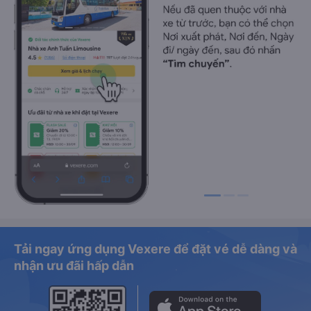
Tải ngay ứng dụng Vexere để đặt vé dễ dàng và
nhận ưu đãi hấp dẫn