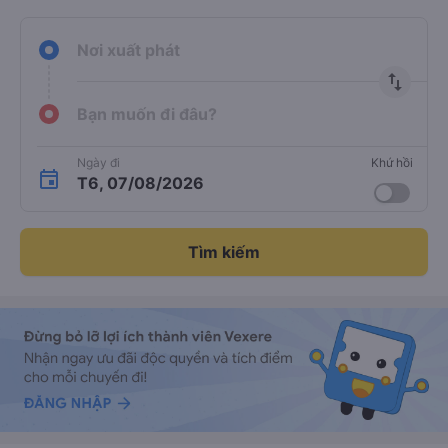
Nơi xuất phát
import_export
Bạn muốn đi đâu?
Ngày đi
Khứ hồi
T6, 07/08/2026
Tìm kiếm