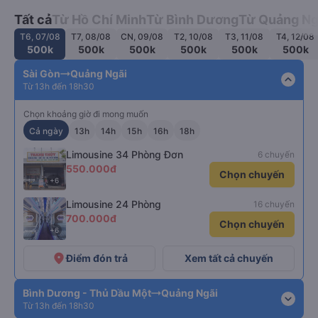
Tất cả
Từ Hồ Chí Minh
Từ Bình Dương
Từ Quảng Ng
T6, 07/08
T7, 08/08
CN, 09/08
T2, 10/08
T3, 11/08
T4, 12/08
500k
500k
500k
500k
500k
500k
Sài Gòn
Quảng Ngãi
expand_less
Từ 13h đến 18h30
Chọn khoảng giờ đi mong muốn
Cả ngày
13h
14h
15h
16h
18h
Limousine 34 Phòng Đơn
6 chuyến
550.000đ
Chọn chuyến
+6
Limousine 24 Phòng
16 chuyến
700.000đ
Chọn chuyến
+6
place
Điểm đón trả
Xem tất cả chuyến
Bình Dương - Thủ Dầu Một
Quảng Ngãi
expand_more
Từ 13h đến 18h30