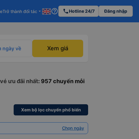
help_outline
phone
Hotline 24/7
Đăng nhập
re
Trở thành đối tác
arrow_drop_down
Xem giá
 ngày về
vé ưu đãi nhất
: 957 chuyến mỗi
Xem bộ lọc chuyến phổ biến
Chọn ngày