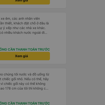
Xem giá
ên &tài xế thì mình chắc chắn ăn
 Cảm ơn từ tận đáy lòng.. 79-
n nay. Chất lượng dịch vụ trong
g rất nhiều. Nếu bạn chưa biết
ng khác về thái độ bác tài & xe
ogle Maps hoạt động như thế
g nên
?&quot; Chuyện gì xảy ra với
ái xe êm, các anh nhân viên
ừng trải nghiệm) để khi bẩn thì
30 và tôi đang nói về nó. ạn
ần thiết, khách đặt chỗ ở đâu là
 ghế da thì rất mau hôi và ko vệ
i nghĩ tài xế đã giúp tôi vì nhìn
tự ý xếp như các nhà xe khác.
 giác nằm chung mồ hôi với
ang nghĩ rằng sẽ rất nguy hiểm
 có nhiều khách nước ngoài đi
mang cái mền mỏng để lót nằm.
n các bạn rất nhiều.
đến Nha Trang nha!
thượng lộ bình an Hẹn gặp lại
ÔNG CẦN THANH TOÁN TRƯỚC
Xem giá
cho chúng tôi nước và đồ uống từ
t chiếc gối nhỏ. Nếu có thể, hãy
 vì chiếc gối này có thể không
 cao 178 cm của tôi thì không có
 Tôi chọn khởi hành từ văn phòng
 chúng tôi được đón bằng một
n một chiếc xe buýt lớn mà
ÔNG CẦN THANH TOÁN TRƯỚC