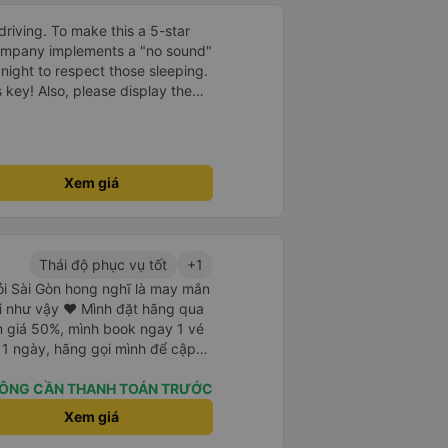
driving. To make this a 5-star
company implements a "no sound"
 night to respect those sleeping.
is key! Also, please display the
e the cabin for convenience. I
------ ​ Xe chất
t an toàn. Để dịch vụ hoàn hảo
 quy định rõ ràng về việc giữ im
Xem giá
ại) vào ban đêm để tránh làm
 Ngoài ra, nhà xe nên dán sẵn
 hành khách dễ dàng sử dụng.
à xe trong tương lai!
Thái độ phục vụ tốt
+1
hỏi Sài Gòn hong nghĩ là may mắn
i như vậy ❤ Mình đặt hãng qua
 giá 50%, mình book ngay 1 vé
 1 ngày, hãng gọi mình để cập
c nhận các thông tin cá nhân và
ỉ với NV trực hotline là lần đầu
ÔNG CẦN THANH TOÁN TRƯỚC
ăn đám cưới. Mình cũng cho nhà
Xem giá
. Thế là 10ph sau hãng xe gọi lại