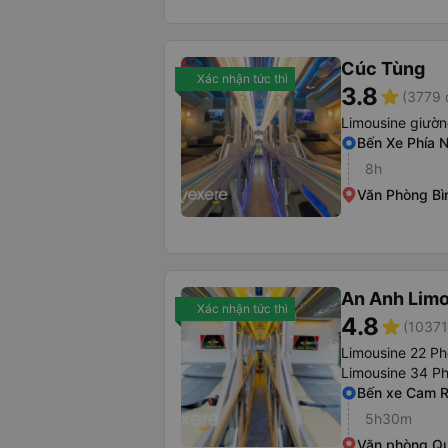
Cúc Tùng
Xác nhận tức thì
3.8
star
(3779 
Limousine giườ
Bến Xe Phía 
8h
Văn Phòng Bì
An Anh Lim
Xác nhận tức thì
4.8
star
(10371
Limousine 22 P
Limousine 34 P
Bến xe Cam 
5h30m
Văn phòng Q