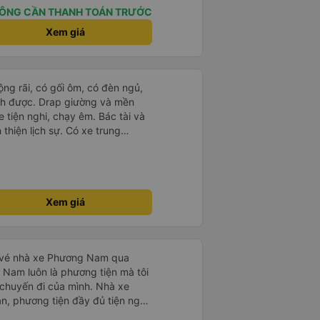
. Trước chuyến đi mình có gọi
ÔNG CẦN THANH TOÁN TRƯỚC
 hỗ trợ mình nói chuyện
Xem giá
úc mình lên xe trung chuyển và
h vali giùm tụi mình. Trên xe thì
cho khách còn chuẩn bị cả
và đặc biệt là có gối ôm.
rộng rãi, có gối ôm, có đèn ngủ,
Nchung là phải chấm nhà xe 10 sao mới đủ !!!
ch được. Drap giường và mền
 tiện nghi, chạy êm. Bác tài và
thiện lịch sự. Có xe trung
ố tuy hoà rất tiện. Giá vé hợp
g ý, cảm ơn nhà xe.
Xem giá
ặt vé nhà xe Phương Nam qua
Nam luôn là phương tiện mà tôi
chuyến đi của mình. Nhà xe
, phương tiện đầy đủ tiện nghi
t vui vẻ lịch sự, xe chạy đúng