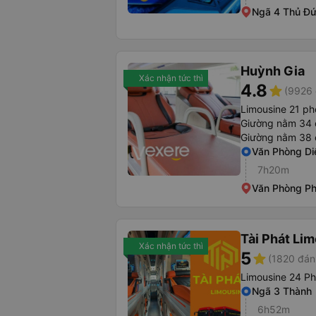
Ngã 4 Thủ Đ
Huỳnh Gia
Xác nhận tức thì
4.8
star
(9926 
Limousine 21 p
Giường nằm 34 
Giường nằm 38 
Văn Phòng Di
7h20m
Văn Phòng P
Tài Phát Li
Xác nhận tức thì
5
star
(1820 đán
Limousine 24 P
Ngã 3 Thành
6h52m