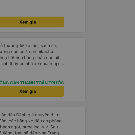
 chỗ đặt,… Nhà xe Phương Nam
à tôi thích chọn làm phương tiện
ình của mình. Chân thành cảm ơn
ới Nhà xe Phương Nam giúp cho
Xem giá
trình của mình.
ễ thương 😂 xe mới, sạch sẽ,
iường còn có 1 con pikachu
 hoạ tiết heo hồng chắc con nít
 mình thấy có nhà xe chuẩn bị cả
g bà cụ lên xe còn được nv dẫn
ung là chu đáo ah.
ÔNG CẦN THANH TOÁN TRƯỚC
Xem giá
lần đầu Đánh giá chuyến đi từ
 Gòn, các hãng xe đều có phòng
bánh ngọt, nước lọc, v.v. Sau
6 tiếng, bạn sẽ đến Nha Trang.