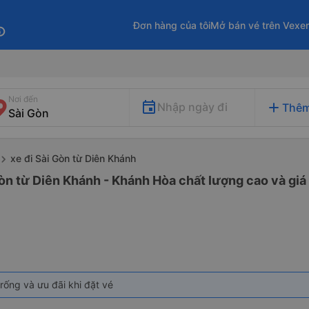
Đơn hàng của tôi
Mở bán vé trên Vexe
fo
Nơi đến
add
Nhập ngày đi
Thêm
xe đi Sài Gòn từ Diên Khánh
òn từ Diên Khánh - Khánh Hòa chất lượng cao và giá 
rống và ưu đãi khi đặt vé