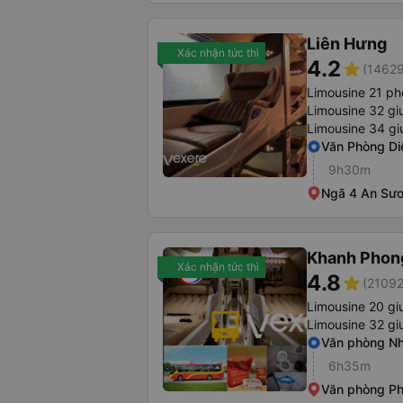
Liên Hưng
Xác nhận tức thì
4.2
star
(14629
Limousine 21 p
Limousine 32 g
Limousine 34 gi
Văn Phòng Di
9h30m
Ngã 4 An Sươ
Khanh Phon
Xác nhận tức thì
4.8
star
(21092
Limousine 20 g
Limousine 32 g
Văn phòng Nh
6h35m
Văn phòng Ph