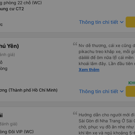
ng phòng 22 chỗ (WC)
giờ, khách được ngồi đúng
hung cư CT2
là một trong những nhà xe m
di chuyển cho cuộc hành tr
keyboard_arrow_down
Thông tin chi tiết
Vexere đã kết nối cho tôi v
ức
tôi luôn thoải mái suốt hành 
hú Yên)
Nv dễ thương, cái xe cũng d
pikachu treo khắp xe, mỗi g
ánh giá)
dàiiiiii để ôm nữa 🤣 cái mền
hỗ
khoái lắm đây. Lần đầu tiên
hòng
bàn chải đánh răng. Có 2 ôn
Xem thêm
tới tận nơi để hỗ trợ, nói ch
KH
ơng (Thành phố Hồ Chí Minh)
keyboard_arrow_down
Thông tin chi tiết
ải
Hướng dẫn cho người mới đi 
Sài Gòn đi Nha Trang Ở Sài
đánh giá)
chờ, phục vụ đồ ăn nhẹ như 
òng Đôi VIP (WC)
khi lên xe và ngủ khoảng 5-