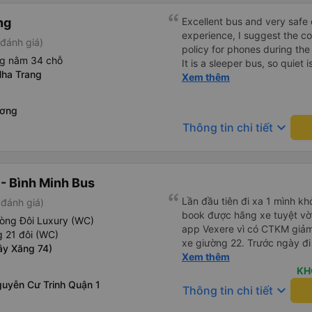
ng
Excellent bus and very safe 
experience, I suggest the 
đánh giá)
policy for phones during the
ng nằm 34 chỗ
It is a sleeper bus, so quiet 
ha Trang
Wi-Fi password clearly insid
Xem thêm
would definitely ride with them again! --------
lượng tốt và tài xế lái xe rấ
ương
hơn, tôi góp ý nhà xe nên có
keyboard_arrow_down
Thông tin chi tiết
lặng (tắt âm thanh điện tho
phiền hành khách khác ngủ.
mật khẩu Wi-Fi trong xe để
Tôi vẫn sẽ tiếp tục ủng hộ nh
- Bình Minh Bus
Lần đầu tiên đi xa 1 mình k
đánh giá)
book được hãng xe tuyệt vờ
òng Đôi Luxury (WC)
app Vexere vì có CTKM giảm
 21 đôi (WC)
xe giường 22. Trước ngày đi
ây Xăng 74)
nhật biển số xe cũng như xá
Xem thêm
trạm xuống. Mình cũng thủ th
KH
uyễn Cư Trinh Quận 1
tiên đi 1 mình nơi xa và đi 
keyboard_arrow_down
Thông tin chi tiết
xe địa chỉ nhà hàng tiệc cưới