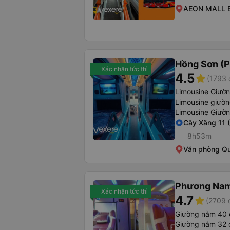
AEON MALL B
Hồng Sơn (P
Xác nhận tức thì
4.5
star
(1793 
Limousine Giườ
Limousine giườ
Limousine Giườ
Cây Xăng 11 
8h53m
Văn phòng Q
Phương Na
Xác nhận tức thì
4.7
star
(2709 
Giường nằm 40 c
Giường nằm 32 