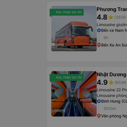
Phương Tra
Xác nhận tức thì
4.8
star
(3939 
Limousine giườ
Bến xe Nam N
9h
Bến Xe An S
Nhật Dương 
Xác nhận tức thì
4.9
star
(8598 
Limousine 22 Ph
Limousine phòng
Bình Hưng (C
5h10m
Văn phòng Ng