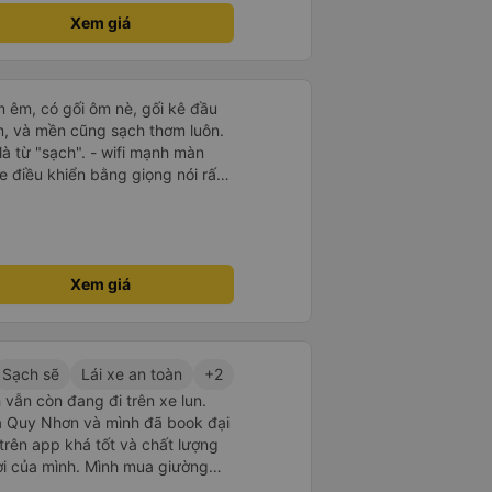
úng giờ, chúng tôi đến nơi sớm
Xem giá
 quy định
m êm, có gối ôm nè, gối kê đầu
m, và mền cũng sạch thơm luôn.
 là từ "sạch". - wifi mạnh màn
e điều khiển bằng giọng nói rất
lix đc cài sẵn. đáng giá tiền
à nhiều luôn, đếm sơ sơ từ lúc
ó tới 14 chuyến xe, chuyến mình
 xe đến và đi đều đúng giờ, bên
ông báo chuyến xe rất là chi tiết
Xem giá
ạt nộ hay to tiếng khó chịu khi
 từng đi vào dịp
 1 túi nước suối, bánh, khăn ướt.
t hay đi thăm cô Út Tăng đảo
Sạch sẽ
Lái xe an toàn
+2
đình
 vẫn còn đang đi trên xe lun.
 ra Quy Nhơn và mình đã book đại
 trên app khá tốt và chất lượng
ợi của mình. Mình mua giường
hân viên của nhà xe phải nói là