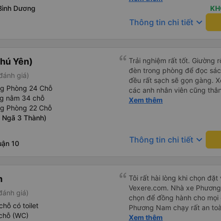
ình Dương
siêu nhiệt tình và dễ thương
KH
cho bên tổng đài thì anh nhân viên
keyboard_arrow_down
Thông tin chi tiết
siêu nhẹ nhàng và vui vẻ . L
lên xe lớn thì luôn hỗ trợ xác
có cả bánh và sữa miễn phí 
thuốc say xe, dép, mền, gối 
hú Yên)
Trải nghiệm rất tốt. Giường 
đèn trong phòng để đọc sá
đánh giá)
đều rất sạch sẽ gọn gàng. Xe
ng Phòng 24 Chỗ
các anh nhân viên cũng thân 
ng nằm 34 chỗ
chuyển về nội thành thành ph
Xem thêm
ng Phòng 22 Chỗ
lý. Nói chung là mình rất ưn
( Ngã 3 Thành)
keyboard_arrow_down
Thông tin chi tiết
uận 10
m
Tôi rất hài lòng khi chọn đ
Vexere.com. Nhà xe Phương 
đánh giá)
chọn để đồng hành cho mọi 
hỗ có toilet
Phương Nam chạy rất an toàn
chỗ (WC)
thoải mái, thái độ phục vụ rấ
Xem thêm