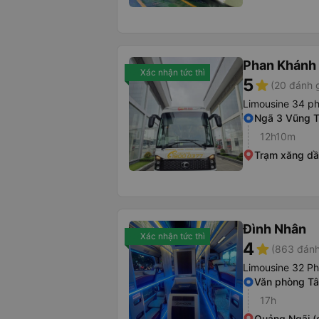
Phan Khánh
Xác nhận tức thì
5
star
(20 đánh g
Limousine 34 p
Ngã 3 Vũng 
12h10m
Trạm xăng d
Đình Nhân
Xác nhận tức thì
4
star
(863 đánh
Limousine 32 P
Văn phòng Tâ
17h
Quảng Ngãi (