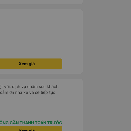
g rất nhiều. Nếu bạn chưa biết
ogle Maps hoạt động như thế
?&quot; Chuyện gì xảy ra với
30 và tôi đang nói về nó. ạn
i nghĩ tài xế đã giúp tôi vì nhìn
ang nghĩ rằng sẽ rất nguy hiểm
n các bạn rất nhiều.
Xem giá
ệt vời, dịch vụ chăm sóc khách
 cảm ơn nhà xe và sẽ tiếp tục
ÔNG CẦN THANH TOÁN TRƯỚC
Xem giá