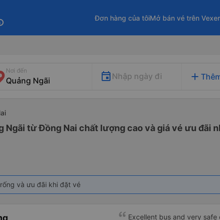
Đơn hàng của tôi
Mở bán vé trên Vexe
fo
Nơi đến
add
Nhập ngày đi
Thêm
ai
 Ngãi từ Đồng Nai chất lượng cao và giá vé ưu đãi n
rống và ưu đãi khi đặt vé
ng
Excellent bus and very safe 