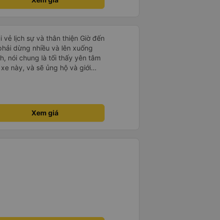
i vẻ lịch sự và thân thiện Giờ đến
 phải dừng nhiều và lên xuống
, nói chung là tối thấy yên tâm
xe này, và sẽ ủng hộ và giới
g dịch vụ của nhà xe này
Xem giá