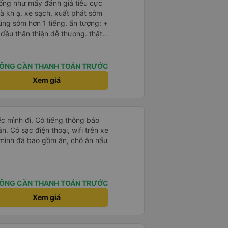
iống như mấy đánh giá tiêu cực
 đỡ
à kh ạ. xe sạch, xuất phát sớm
ũng sớm hơn 1 tiếng. ấn tượng: +
 lắm nhưng cá nhân mình cảm
ÔNG CẦN THANH TOÁN TRƯỚC
- an sương, xe dừng đúng 3 lần
Xem giá
báo, loa báo là dừng 30p nhưng
p, chắc do khách đã lên đông
 này và sẽ có lần sau nếu có dịp,
ếc mình đi. Có tiếng thông báo
ần. Có sạc điện thoại, wifi trên xe
ÔNG CẦN THANH TOÁN TRƯỚC
Xem giá