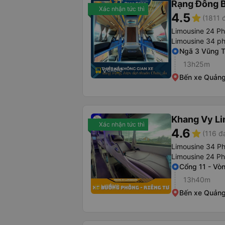
Rạng Đông B
Xác nhận tức thì
4.5
star
(1811 
Limousine 24 P
Limousine 34 p
Ngã 3 Vũng 
13h25m
Bến xe Quảng
Khang Vy L
Xác nhận tức thì
4.6
star
(116 đ
Limousine 34 P
Limousine 24 P
Cổng 11 - Vò
13h40m
Bến xe Quảng