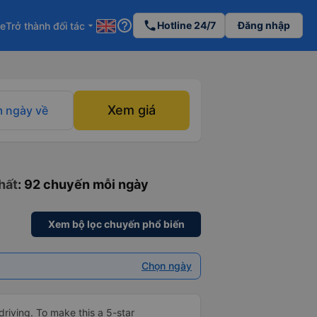
help_outline
phone
Hotline 24/7
Đăng nhập
re
Trở thành đối tác
arrow_drop_down
Xem giá
 ngày về
hất
: 92 chuyến mỗi ngày
Xem bộ lọc chuyến phổ biến
Chọn ngày
driving. To make this a 5-star