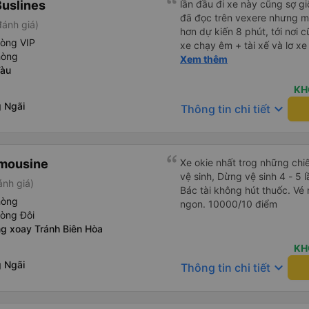
uslines
lần đầu đi xe này cũng sợ g
mới. Cảm ơn nhà xe đã giúp
đã đọc trên vexere nhưng m
đánh giá)
hơn dự kiến 8 phút, tới nơi c
hòng VIP
xe chạy êm + tài xế và lơ xe đều thân thiện dễ thương. thật
hòng
ra cũng kh tiếp xúc nhiều+
Xem thêm
Tàu
thấy vậy + đồ ăn tối đa dạng, nêm nếm thì tùy người thấy
hợp, cá nhân mình thấy kh hợp lắm nhưng chưa đến mức tệ
KH
mình đi chuyến quảng ngãi 
 Ngãi
keyboard_arrow_down
Thông tin chi tiết
(cả ăn tối) cho khách đi vệ sinh. cái hay ở đây là khi gần tới
chỗ ăn tối sẽ có loa thông 
thực tế chỉ dừng khoảng 25
đủ. tóm lại thì lần đầu đi xe
imousine
Xe okie nhất trog những chi
ấn tượng tốt
vệ sinh, Dừng vệ sinh 4 - 5 l
ánh giá)
Bác tài không hút thuốc. Vé mình đã bao gồm ăn, chỗ ăn nấu
hòng
ngon. 10000/10 điểm
hòng Đôi
ng xoay Tránh Biên Hòa
KH
 Ngãi
keyboard_arrow_down
Thông tin chi tiết