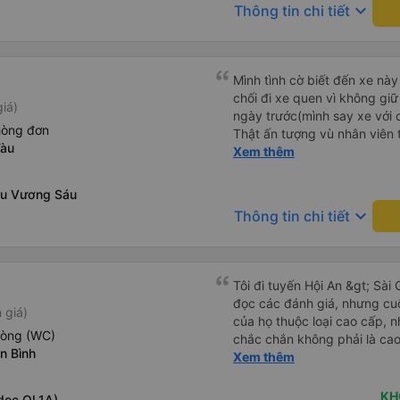
keyboard_arrow_down
Thông tin chi tiết
Mình tình cờ biết đến xe này
chối đi xe quen vì không gi
iá)
ngày trước(mình say xe với 
hòng đơn
Thật ấn tượng vù nhân viên t
Tàu
ràng, chuyên nghiệp. Đi đún
Xem thêm
thơm tho, buồng rộng, đẹp,
các chức năng thông thườn
ầu Vương Sáu
chân, ổ sạc pin, ... thích vi
keyboard_arrow_down
Thông tin chi tiết
tài và lơ cũng cực dễ thươn
Mình sẽ lưu lại để giới thiệu
hết sức. Giờ thấy may mắn v
xe này
Tôi đi tuyến Hội An &gt; Sài 
đọc các đánh giá, nhưng cu
 giá)
của họ thuộc loại cao cấp, n
hòng (WC)
chắc chắn không phải là cao 
n Bình
và có năng lực. Họ có văn p
Xem thêm
khá tốt. Có xe đưa đón tốt 
đường cao tốc, nơi chúng tôi
KH
dọc QL1A)