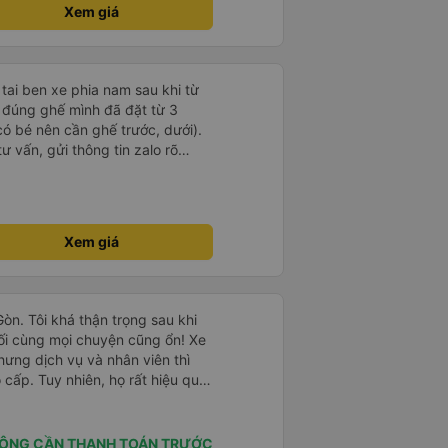
Xem giá
 tai ben xe phia nam sau khi từ
ữ đúng ghế mình đã đặt từ 3
có bé nên cần ghế trước, dưới).
ư vấn, gửi thông tin zalo rõ
g giờ, xe mới toanh, sạch sẽ
 ghế có chế độ matxa bên cạnh
g như nâng, hạ xuống phần đầu,
ew ngắm cảnh cực chill, các anh
Xem giá
g, tâm lý. 10 điểm không nhưng.
 người nhà, bạn bè đi xe này. ưng
ì cảm ơn xe kia để mình bít đến
Gòn. Tôi khá thận trọng sau khi
ối cùng mọi chuyện cũng ổn! Xe
hưng dịch vụ và nhân viên thì
cấp. Tuy nhiên, họ rất hiệu quả
hòng riêng ở Hội An, điều này
chở chúng tôi từ văn phòng ra
 gặp xe buýt. Chúng tôi dừng lại
ÔNG CẦN THANH TOÁN TRƯỚC