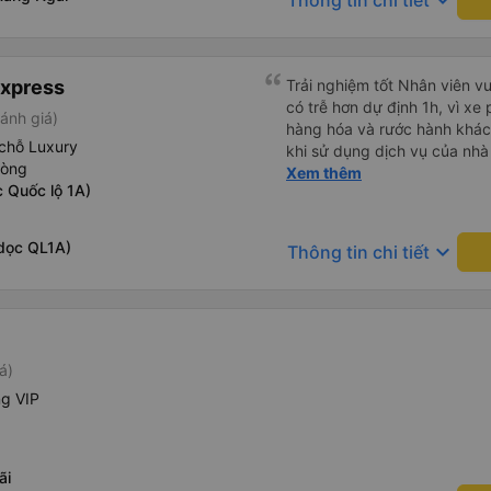
keyboard_arrow_down
Thông tin chi tiết
Express
Trải nghiệm tốt Nhân viên vu
có trễ hơn dự định 1h, vì xe
ánh giá)
hàng hóa và rước hành khách
chỗ Luxury
khi sử dụng dịch vụ của nhà 
hòng
thiệu cho người thân sử dụn
Xem thêm
 Quốc lộ 1A)
dọc QL1A)
keyboard_arrow_down
Thông tin chi tiết
á)
ng VIP
ãi