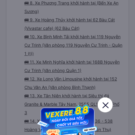
🚌 8. Xe Phương Trang khởi hành tại (Bến Xe An
Sương)
🚌 9. Xe Hoàng Thủy khởi hành tại 62 Bàu Cát
(Vivastar cafe) (62 Bàu Cát)
🚌 10. Xe Bình Minh Tải khởi hành tại 119 Nguyễn
Cư Trinh (Văn phòng 119 Nguyễn Cư Trinh - Quận
1 (t))
🚌 11. Xe Minh Nghĩa khởi hành tại 168B Nguyễn
Cư Trinh (Văn phòng Quận 1)
🚌 12. Xe Long Vân Limousine khởi hành tại 152
Chu Văn An (Văn phòng Bình Thạnh)
🚌 13. Xe Tân Niên khởi hành tại Siêu thị đá
Granite & Marble Tây Nam, 2555 QL1A, Khu Phố
3
🚌 14. Xe Phong Phú khởi hành tại 536 - 538
Hoàng Văn Thụ (Văn phòng Hoàng Văn Thụ)