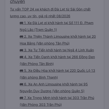
chuyến
tuyệt vời.
Tư vấn TOP 24 xe khách đi Đà Lạt từ Sài Gòn chất
lượng cao, uy tín, giá rẻ nhất 08/2026
🚌 1. Xe Đà Lạt ơi khởi hành tại Số 111 Đ. Phạm
Ngũ Lão (Trạm Quận 1)
🚌 2. Xe Thiện Thành Limousine khởi hành tại 20
Hoa Bằng (Văn phòng Tân Phú)
🚌 3. Xe Tư Tiến khởi hành tại Ngã 4 Linh Xuân
🚌 4. Xe Tiến Oanh khởi hành tại 266 Đồng Đen
(Văn Phòng Tân Bình)
🚌 5. Xe Điều Hòa khởi hành tại 220 Quốc Lộ 13
(Văn phòng Bình Thạnh)
🚌 6. Xe An Anh Limousine khởi hành tại 95
Nguyễn Duy Dương (Văn phòng Quận 5)
🚌 7. Xe Trọng Minh khởi hành tại 303 Trần Phú
(Văn Phòng 303 Trần Phú)