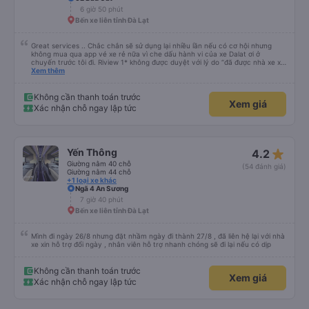
hong hết lời luôn á !!! 💛 thiệt chứ bao năm đi xe lần đầu gặp hai người tử tế
6 giờ 50 phút
vậy cái xúc động quá ! 🥹
Bến xe liên tỉnh Đà Lạt
Great services .. Chắc chắn sẽ sử dụng lại nhiều lần nếu có cơ hội nhưng
không mua qua app vé xe rẻ nữa vì che dấu hành vi của xe Dalat ơi ở
chuyến trước tôi đi. Riview 1* không được duyệt với lý do “đã được nhà xe xử
lý với khách hàng” trong khi tôi là khách hàng và trải nghiệm của tôi lại nói là
Xem thêm
đã được xử lý. Ai xử lý ?? Tôi không biết nên vẫn mua vé thêm lần này nữa.
Sau lần này cả Cty tôi sẽ xóa app vé xe rẻ Vĩnh viễn vì xử lý tào lao này.
Chúng tôi cũng sẽ viết bài trên các nền tảng về trải nghiệm của tôi cả về
Không cần thanh toán trước
Xem giá
Dalat lẫn vé xe rẻ. Xin cảm ơn.
Xác nhận chỗ ngay lập tức
star_rate
Yến Thông
4.2
Giường nằm 40 chỗ
(54 đánh giá)
Giường nằm 44 chỗ
+1 loại xe khác
Ngã 4 An Sương
7 giờ 40 phút
Bến xe liên tỉnh Đà Lạt
Mình đi ngày 26/8 nhưng đặt nhầm ngày đi thành 27/8 , đã liên hệ lại với nhà
xe xin hỗ trợ đổi ngày , nhân viên hỗ trợ nhanh chóng sẽ đi lại nếu có dịp
Không cần thanh toán trước
Xem giá
Xác nhận chỗ ngay lập tức