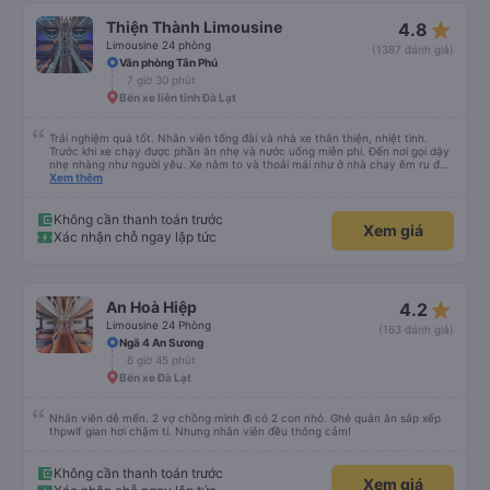
star_rate
Thiện Thành Limousine
4.8
Limousine 24 phòng
(1387 đánh giá)
Văn phòng Tân Phú
7 giờ 30 phút
Bến xe liên tỉnh Đà Lạt
Trải nghiệm quá tốt. Nhân viên tổng đài và nhà xe thân thiện, nhiệt tình.
Trước khi xe chạy được phần ăn nhẹ và nước uống miễn phí. Đến nơi gọi dậy
nhẹ nhàng như người yêu. Xe nằm to và thoải mái như ở nhà chạy êm ru đến
nơi lúc nào không hay luôn. I had very good experience with this bus
Xem thêm
operator. The staff are friendly and helpful. Before getting on the bus, we
were offered light meals and drinks. When the bus has arrived, the staff
woke us up as they were waking up up their lovers. If you are foreigners and
Không cần thanh toán trước
Xem giá
planning to take this bus, please don’t hesitate as the seats are big and
Xác nhận chỗ ngay lập tức
comfortable enough for you to sleep on.
star_rate
An Hoà Hiệp
4.2
Limousine 24 Phòng
(163 đánh giá)
Ngã 4 An Sương
6 giờ 45 phút
Bến xe Đà Lạt
Nhân viên dễ mến. 2 vợ chồng mình đi có 2 con nhỏ. Ghé quán ăn sắp xếp
thpwif gian hơi chậm tí. Nhưng nhân viên đều thông cảm!
Không cần thanh toán trước
Xem giá