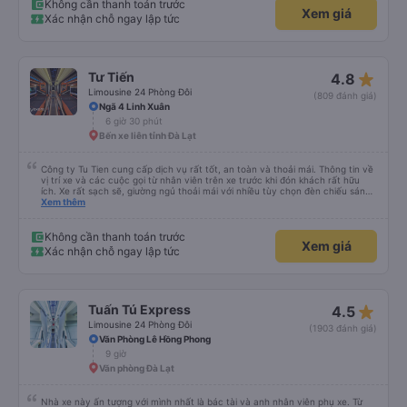
lượng và tiện ích được cung cấp. 5. Thái độ phục vụ: Nhân viên và tài xế rất
Không cần thanh toán trước
Xem giá
nhiệt tình, chu đáo và tôn trọng khách hàng. Tôi cảm thấy rất thoải mái và
Xác nhận chỗ ngay lập tức
hài lòng với các dịch vụ mà họ cung cấp. Dịch vụ của họ đáp ứng đầy đủ
nhu cầu của tôi và tôi sẽ sử dụng dịch vụ của họ trong tương lai nếu có cơ
hội.
star_rate
Tư Tiến
4.8
Limousine 24 Phòng Đôi
(809 đánh giá)
Ngã 4 Linh Xuân
6 giờ 30 phút
Bến xe liên tỉnh Đà Lạt
Công ty Tu Tien cung cấp dịch vụ rất tốt, an toàn và thoải mái. Thông tin về
vị trí xe và các cuộc gọi từ nhân viên trên xe trước khi đón khách rất hữu
ích. Xe rất sạch sẽ, giường ngủ thoải mái với nhiều tùy chọn đèn chiếu sáng
và cổng USB được đặt ở vị trí thuận tiện. Nhân viên rất lịch sự và xe đến
Xem thêm
điểm đến sớm hơn dự kiến. Cảm ơn!
Không cần thanh toán trước
Xem giá
Xác nhận chỗ ngay lập tức
star_rate
Tuấn Tú Express
4.5
Limousine 24 Phòng Đôi
(1903 đánh giá)
Văn Phòng Lê Hồng Phong
9 giờ
Văn phòng Đà Lạt
Nhà xe này ấn tượng với mình nhất là bác tài và anh nhân viên phụ xe. Từ