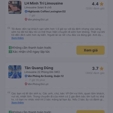
Google Dịch để giao tiếp với họ. Hy vọng bài đánh giá này sẽ giúp ích cho
star_rate
LH Minh Trí Limousine
4.4
bạn khi đi
Limousine Solati 9 chỗ
(2051 đánh giá)
Highlands Coffee Lexington D2
7 giờ
Văn phòng Đà Lạt
Tôi được đón tại khách sạn sớm hơn 1,5 giờ so với dự định nhưng vào sáng
sớm họ đã hỏi liệu tôi có thể thực hiện chuyến đi sớm hơn không. Thật vui khi
tôi đến đích sớm hơn dự kiến. Người lái xe rất chu đáo và đúng giờ. Anh ấy
không nói được nhiều tiếng Anh nhưng chúng tôi hiểu nhau rất nhiều nhờ
Xem thêm
google dịch. Xe buýt khá thoải mái, sạch sẽ, có cửa sổ có mái che để dễ
dàng nghỉ ngơi, được cung cấp chăn và nước. Người lái xe không gặp vấn đề
gì khi đi những đường vòng nhỏ để thả người tại điểm đến vì tất cả chúng tôi
Không cần thanh toán trước
Xem giá
đều đã gần đến điểm trả khách. Nhìn chung, đó là một trải nghiệm rất thú vị
Xác nhận chỗ ngay lập tức
và tôi chắc chắn giới thiệu công ty này.
star_rate
Tân Quang Dũng
3.7
Limousine 22 Phòng Đôi (WC)
(3002 đánh giá)
Văn Phòng An Sương, Quận 12
7 giờ 35 phút
Văn Phòng Đà Lạt
Các bạn nữ lễ tân xinh iu. Các anh, chú, bác VP ĐH vui tính, quan tâm khách,
vui vẻ, nhiệt tình. Trong chuyến đi của mình có 2 gia đình bác lớn tuổi nc khá
to, có bạn nv nhắc nhở thì 2 bác mắng lại bạn ấy. Nếu 2 bác ấy có đánh giá
xấu thì mình ngược lại nha. Bạn ấy nhắc nhở rất đúng. 2 bác nói rất to. To
Xem thêm
đến lỗi mình ngủ còn mơ được câu chuyện các bác nói với nhau xuất hiện
trong giấc mơ của mình luôn. Nên nếu bạn ấy bị phản ánh thì đừng trừ lương
bạn ấy nha. Nếu bạn ấy bị trừ thì bảo bạn ấy liên hệ sđt của mình, mình hỗ
Không cần thanh toán trước