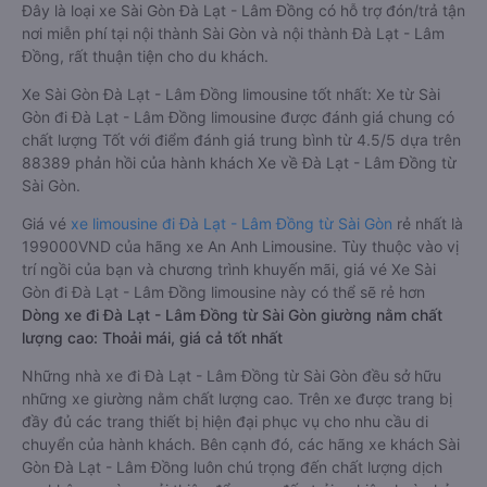
Đây là loại xe Sài Gòn Đà Lạt - Lâm Đồng có hỗ trợ đón/trả tận
nơi miễn phí tại nội thành Sài Gòn và nội thành Đà Lạt - Lâm
Đồng, rất thuận tiện cho du khách.
Xe Sài Gòn Đà Lạt - Lâm Đồng limousine tốt nhất: Xe từ Sài
Gòn đi Đà Lạt - Lâm Đồng limousine được đánh giá chung có
chất lượng Tốt với điểm đánh giá trung bình từ 4.5/5 dựa trên
88389 phản hồi của hành khách Xe về Đà Lạt - Lâm Đồng từ
Sài Gòn.
Giá vé
xe limousine đi Đà Lạt - Lâm Đồng từ Sài Gòn
rẻ nhất là
199000VND của hãng xe An Anh Limousine. Tùy thuộc vào vị
trí ngồi của bạn và chương trình khuyến mãi, giá vé Xe Sài
Gòn đi Đà Lạt - Lâm Đồng limousine này có thể sẽ rẻ hơn
Dòng xe đi Đà Lạt - Lâm Đồng từ Sài Gòn giường nằm chất
lượng cao: Thoải mái, giá cả tốt nhất
Những nhà xe đi Đà Lạt - Lâm Đồng từ Sài Gòn đều sở hữu
những xe giường nằm chất lượng cao. Trên xe được trang bị
đầy đủ các trang thiết bị hiện đại phục vụ cho nhu cầu di
chuyển của hành khách. Bên cạnh đó, các hãng xe khách Sài
Gòn Đà Lạt - Lâm Đồng luôn chú trọng đến chất lượng dịch