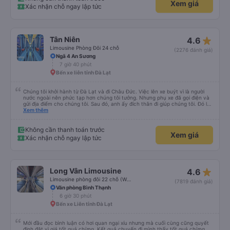
Xem giá
trợ ạ. Số mình đuôi 666, chuyến ĐH-NT ngày 16/1. À các bạn nữ lễ tân xinh
Xác nhận chỗ ngay lập tức
iu còn đổi cho mình phòng đơn sang đôi xong còn note là (một mình) yêu
luôn. Nhưng phòng đôi mà nằm một thì mỗi lần xe rẽ 1 cái là ✈️ Ít đi xe khách
nhưng đủ để đánh giá 10/10.
star_rate
Tân Niên
4.6
Limousine Phòng Đôi 24 chỗ
(2276 đánh giá)
Ngã 4 An Sương
7 giờ 40 phút
Bến xe liên tỉnh Đà Lạt
Chúng tôi khởi hành từ Đà Lạt và đi Châu Đức. Việc lên xe buýt vì là người
nước ngoài nên phức tạp hơn chúng tôi tưởng. Nhưng phụ xe đã gọi điện và
gửi địa điểm cho chúng tôi. Sau đó, anh ấy đích thân đi giúp chúng tôi. Đó là
lần đầu tiên đi xe giường nằm với hai đứa trẻ nhỏ khá thú vị. Chúng tôi không
Xem thêm
chắc chắn khi nào xe sẽ dừng lại để nghỉ hoặc ăn uống. Tôi rất ngạc nhiên
khi xe dừng lại lúc nửa đêm ở Cần Thơ và mọi người xuống xe ăn. Khi đến
điểm dừng, họ đánh thức chúng tôi dậy và đảm bảo chúng tôi đã sẵn sàng.
Không cần thanh toán trước
Xem giá
Nhìn chung, đó là một trải nghiệm tốt. Mỗi giường đều có gối và chăn, và đủ
Xác nhận chỗ ngay lập tức
chỗ cho 1 người lớn và 1 trẻ em nằm thoải mái.
star_rate
Long Vân Limousine
4.6
Limousine phòng đôi 22 chỗ (WC)
(7819 đánh giá)
Văn phòng Bình Thạnh
6 giờ 30 phút
Bến xe Liên tỉnh Đà Lạt
Mới đầu đọc bình luận có hơi quan ngại xíu nhưng mà cuối cùng cũng quyết
định đặt vì giá tốt quá chừng. Kết quả chuyến đi mình thấy tốt quá chừng,