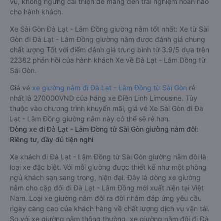
vụ, không ngừng cải thiện để mang đến trải nghiệm hoàn hảo
cho hành khách.
Xe Sài Gòn Đà Lạt - Lâm Đồng giường nằm tốt nhất: Xe từ Sài
Gòn đi Đà Lạt - Lâm Đồng giường nằm được đánh giá chung
chất lượng Tốt với điểm đánh giá trung bình từ 3.9/5 dựa trên
22382 phản hồi của hành khách Xe về Đà Lạt - Lâm Đồng từ
Sài Gòn.
Giá vé
xe giường nằm đi Đà Lạt - Lâm Đồng từ Sài Gòn
rẻ
nhất là 270000VND của hãng xe Điền Linh Limousine. Tùy
thuộc vào chương trình khuyến mãi, giá vé Xe Sài Gòn đi Đà
Lạt - Lâm Đồng giường nằm này có thể sẽ rẻ hơn.
Dòng xe đi Đà Lạt - Lâm Đồng từ Sài Gòn giường nằm đôi:
Riêng tư, đầy đủ tiện nghi
Xe khách đi Đà Lạt - Lâm Đồng từ Sài Gòn giường nằm đôi là
loại xe đặc biệt. Với mỗi giường được thiết kế như một phòng
ngủ khách sạn sang trọng, hiện đại. Đây là dòng xe giường
nằm cho cặp đôi đi Đà Lạt - Lâm Đồng mới xuất hiện tại Việt
Nam. Loại xe giường nằm đôi ra đời nhằm đáp ứng yêu cầu
ngày càng cao của khách hàng về chất lượng dịch vụ vận tải.
So với xe giường nằm thông thường, xe giường nằm đôi đi Đà