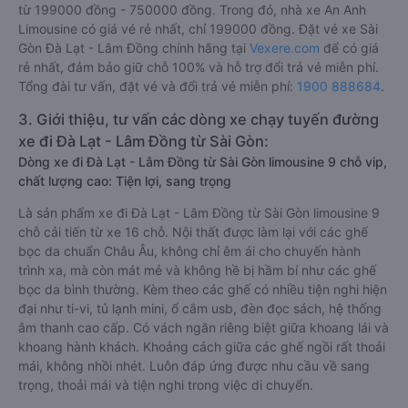
từ 199000 đồng - 750000 đồng. Trong đó, nhà xe An Anh
Limousine có giá vé rẻ nhất, chỉ 199000 đồng. Đặt vé xe Sài
Gòn Đà Lạt - Lâm Đồng chính hãng tại
Vexere.com
để có giá
rẻ nhất, đảm bảo giữ chỗ 100% và hỗ trợ đổi trả vé miễn phí.
Tổng đài tư vấn, đặt vé và đổi trả vé miễn phí:
1900 888684
.
3. Giới thiệu, tư vấn các dòng xe chạy tuyến đường
xe đi Đà Lạt - Lâm Đồng từ Sài Gòn:
Dòng xe đi Đà Lạt - Lâm Đồng từ Sài Gòn limousine 9 chỗ vip,
chất lượng cao: Tiện lợi, sang trọng
Là sản phẩm xe đi Đà Lạt - Lâm Đồng từ Sài Gòn limousine 9
chỗ cải tiến từ xe 16 chỗ. Nội thất được làm lại với các ghế
bọc da chuẩn Châu Âu, không chỉ êm ái cho chuyến hành
trình xa, mà còn mát mẻ và không hề bị hầm bí như các ghế
bọc da bình thường. Kèm theo các ghế có nhiều tiện nghi hiện
đại như ti-vi, tủ lạnh mini, ổ cắm usb, đèn đọc sách, hệ thống
âm thanh cao cấp. Có vách ngăn riêng biệt giữa khoang lái và
khoang hành khách. Khoảng cách giữa các ghế ngồi rất thoải
mái, không nhồi nhét. Luôn đáp ứng được nhu cầu về sang
trọng, thoải mái và tiện nghi trong việc di chuyển.