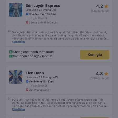
star_rate
Bốn Luyện Express
4.2
Limousine 24 Phòng Đôi
(546 đánh giá)
Chợ đầu mối Thủ Đức
6 giờ 30 phút
Bến xe Liên tỉnh Đà Lạt
Trải nghiệm tốt Nhân viên vui vẻ lịch sự và thân thiện Giờ đến có trễ hơn dự
định 1h, vì xe phải dừng nhiều và lên xuống hàng hóa và rước hành khách,
nói chung là tối thấy yên tâm khi sử dụng dịch vụ của nhà xe này, và sẽ ủng
hộ và giới thiệu cho người thân sử dụng dịch vụ của nhà xe này
Xem thêm
Không cần thanh toán trước
Xem giá
Xác nhận chỗ ngay lập tức
star_rate
Tiến Oanh
4.8
Limousine 22 Phòng (WC)
(15116 đánh giá)
Văn Phòng Tân Bình
7 giờ 50 phút
Văn Phòng Đà Lạt
SG-BMT 1. An toàn: Tôi rất hài lòng về chất lượng của xe khách của Tiến
Oanh . Xe được bảo trì tốt, Tài xế cũng rất kinh nghiệm và lái xe an toàn. 2.
Tiện nghi: cung cấp đầy đủ các tiện ích như ghế ngồi thoải mái, điều hòa mát
mẻ, wifi tốc độ cao và cổng sạc điện thoại di động. 3. Thời gian và độ chính
Xem thêm
xác: Chuyến xe xuất phát đúng giờ và đếnBMT đúng giờ cam kết. 4. Giá cả:
Tôi cảm thấy giá cả của dịch vụ xe khách rất hợp lý và phù hợp với chất