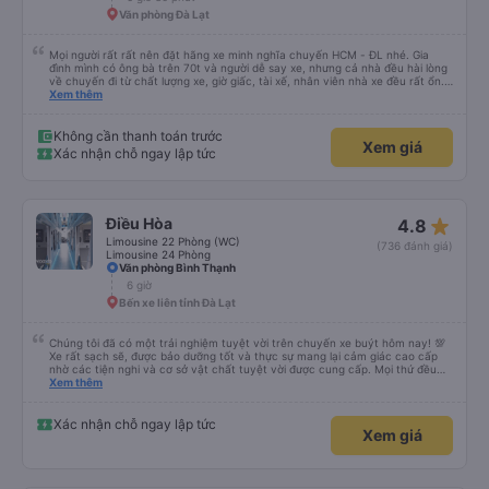
Văn phòng Đà Lạt
Mọi người rất rất nên đặt hãng xe minh nghĩa chuyến HCM - ĐL nhé. Gia
đình mình có ông bà trên 70t và người dễ say xe, nhưng cả nhà đều hài lòng
về chuyến đi từ chất lượng xe, giờ giấc, tài xế, nhân viên nhà xe đều rất ổn.
Cảm ơn Thread City đã giới thiệu cho mình hãng xe giữa một rừng các hãng
Xem thêm
xe chỉ vì 1 cái cmt mà mình chốt book Minh Nghĩa, thật sự rất recommend
mọi người trải nghiệm, đi 5-6 tiếng mà cả nhà khoẻ re ko ai mệt mỏi gì cả
Không cần thanh toán trước
Xem giá
Xác nhận chỗ ngay lập tức
star_rate
Điều Hòa
4.8
Limousine 22 Phòng (WC)
(736 đánh giá)
Limousine 24 Phòng
Văn phòng Bình Thạnh
6 giờ
Bến xe liên tỉnh Đà Lạt
Chúng tôi đã có một trải nghiệm tuyệt vời trên chuyến xe buýt hôm nay! 💯
Xe rất sạch sẽ, được bảo dưỡng tốt và thực sự mang lại cảm giác cao cấp
nhờ các tiện nghi và cơ sở vật chất tuyệt vời được cung cấp. Mọi thứ đều
thoải mái và ngăn nắp. Nhân viên và tài xế rất tốt bụng, hữu ích và chu đáo,
Xem thêm
giúp chuyến đi của chúng tôi suôn sẻ và không căng thẳng. Sự chuyên
nghiệp của họ thực sự nổi bật. Nhìn chung, đó là trải nghiệm du lịch tốt nhất
đối với tôi và gia đình. Chúng tôi rất vui và hài lòng từ đầu đến cuối. Rất đáng
Xác nhận chỗ ngay lập tức
Xem giá
giới thiệu! 💛 Về ứng dụng, nó rất dễ sử dụng, thân thiện với người dùng và
tiện lợi khi đặt chuyến đi của chúng tôi. Mọi thứ đều diễn ra suôn sẻ!