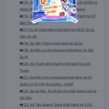
🚌 15. Xe Tuấn Tú Express khởi hành tại 355B Lê
Hồng Phong (Văn Phòng Lê Hồng Phong)
🚌 16. Xe LH Minh Trí Limousine khởi hành tại 67
Mai Chí Thọ
🚌 17. Xe An Hoà Hiệp khởi hành tại 2555 QL1A,
Siêu thị đá
🚌 18. Xe Yến Thông khởi hành tại QL1A
🚌 19. Xe Bốn Luyện Express khởi hành tại 180
QL1A
🚌 20. Xe Thanh Bình Xanh khởi hành tại Linh
Trung
🚌 21. Xe Điền Linh Limousine khởi hành tại A1
Quốc Lộ 1A (VP An Sương - HCM)
🚌 22. Xe Lê Hải : Xe đi Đà Lạt chất lượng cao từ
Sài Gòn
🚌 23. Xe Tân Quang Dũng khởi hành tại 52/5,