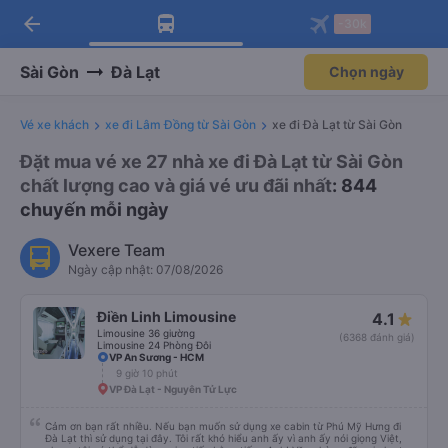
arrow_back
Tải app Vexere ngay!
Tải app Vexere
-30k
Mở app
Mở app
Nhận ưu đãi thành viên độc
-30k/ghế khi đặt vé máy bay qua
quyền
app
Sài Gòn
Đà Lạt
Chọn ngày
Vé xe khách
xe đi Lâm Đồng từ Sài Gòn
xe đi Đà Lạt từ Sài Gòn
Đặt mua vé xe 27 nhà xe đi Đà Lạt từ Sài Gòn
chất lượng cao và giá vé ưu đãi nhất
: 844
chuyến mỗi ngày
Vexere Team
Ngày cập nhật: 07/08/2026
Điền Linh Limousine
4.1
Limousine 36 giường
(6368 đánh giá)
Limousine 24 Phòng Đôi
VP An Sương - HCM
9 giờ 10 phút
VP Đà Lạt - Nguyên Tử Lực
Cảm ơn bạn rất nhiều. Nếu bạn muốn sử dụng xe cabin từ Phú Mỹ Hưng đi
Đà Lạt thì sử dụng tại đây. Tôi rất khó hiểu anh ấy vì anh ấy nói giọng Việt,