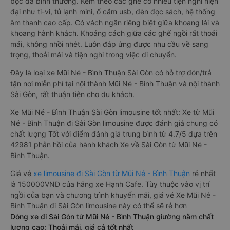
bọc da bình thường. Kèm theo các ghế có nhiều tiện nghi hiện
đại như ti-vi, tủ lạnh mini, ổ cắm usb, đèn đọc sách, hệ thống
âm thanh cao cấp. Có vách ngăn riêng biệt giữa khoang lái và
khoang hành khách. Khoảng cách giữa các ghế ngồi rất thoải
mái, không nhồi nhét. Luôn đáp ứng được nhu cầu về sang
trọng, thoải mái và tiện nghi trong việc di chuyển.
Đây là loại xe Mũi Né - Bình Thuận Sài Gòn có hỗ trợ đón/trả
tận nơi miễn phí tại nội thành Mũi Né - Bình Thuận và nội thành
Sài Gòn, rất thuận tiện cho du khách.
Xe Mũi Né - Bình Thuận Sài Gòn limousine tốt nhất: Xe từ Mũi
Né - Bình Thuận đi Sài Gòn limousine được đánh giá chung có
chất lượng Tốt với điểm đánh giá trung bình từ 4.7/5 dựa trên
42981 phản hồi của hành khách Xe về Sài Gòn từ Mũi Né -
Bình Thuận.
Giá vé
xe limousine đi Sài Gòn từ Mũi Né - Bình Thuận
rẻ nhất
là 150000VND của hãng xe Hạnh Cafe. Tùy thuộc vào vị trí
ngồi của bạn và chương trình khuyến mãi, giá vé Xe Mũi Né -
Bình Thuận đi Sài Gòn limousine này có thể sẽ rẻ hơn
Dòng xe đi Sài Gòn từ Mũi Né - Bình Thuận giường nằm chất
lượng cao: Thoải mái, giá cả tốt nhất