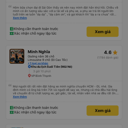
Hôm bữa chọn đại đi Sài Gòn thấy ok nên nay mình đặt hẳn khứ hồi. Chiều về
mình có ấn tượng sâu sắc với a tài xế và phụ xe, a phụ xe trả lời người lớn
tuổi trên xe luôn “dạ dạ” , “dạ cảm ơn”, và gọi khách thì “dạ a ra chưa” rất
lịch sự, lúc giải thích cho khách thì cân cần nhẹ nhàng, anh tài xế thì chạy
Xem thêm
rất êm, trước khi xuống xe mình có khen a, trước giờ e say xe mà nay đi êm
không thấy mệt, anh bảo a rất ít khi phanh gấp, phanh gấp chi khách bị say
bị mệt dữ lắm. Mình cảm thấy các anh rất có tâm với nghề và có năng lượng
Không cần thanh toán trước
Xem giá
tích cực dù cho công việc vất vả. Dù đi cẩn thận nhưng trả khách đúng giờ,
Xác nhận chỗ ngay lập tức
sẽ ủng hộ nhà xe tiếp ạ
star_rate
Minh Nghĩa
4.6
Giường nằm 36 chỗ
(1784 đánh giá)
Limousine 9 chỗ (Đi Cao Tốc)
+1 loại xe khác
Khu du lịch Suối Tiên (Mũi Né)
3 giờ 10 phút
VP Bình Thạnh
Mọi người rất rất nên đặt hãng xe minh nghĩa chuyến HCM - ĐL nhé. Gia
đình mình có ông bà trên 70t và người dễ say xe, nhưng cả nhà đều hài lòng
về chuyến đi từ chất lượng xe, giờ giấc, tài xế, nhân viên nhà xe đều rất ổn.
Cảm ơn Thread City đã giới thiệu cho mình hãng xe giữa một rừng các hãng
Xem thêm
xe chỉ vì 1 cái cmt mà mình chốt book Minh Nghĩa, thật sự rất recommend
mọi người trải nghiệm, đi 5-6 tiếng mà cả nhà khoẻ re ko ai mệt mỏi gì cả
Không cần thanh toán trước
Xem giá
Xác nhận chỗ ngay lập tức