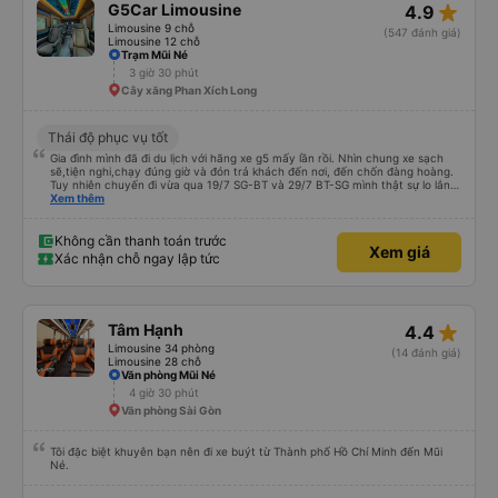
star_rate
G5Car Limousine
4.9
Limousine 9 chỗ
(547 đánh giá)
Limousine 12 chỗ
Trạm Mũi Né
3 giờ 30 phút
Cây xăng Phan Xích Long
Thái độ phục vụ tốt
Gia đình mình đã đi du lịch với hãng xe g5 mấy lần rồi. Nhìn chung xe sạch
sẽ,tiện nghi,chạy đúng giờ và đón trả khách đến nơi, đến chốn đàng hoàng.
Tuy nhiên chuyến đi vừa qua 19/7 SG-BT và 29/7 BT-SG mình thật sự lo lắng,
yếu tim với bác tài . Ko biết may mắn hay xúi quẩy mà chuyến đi khứ hồi đều
Xem thêm
gặp bác ấy. Bác chạy xe mà cứ bóp kèn vượt mặt xe khác suốt,chạy tốc độ
vậy mà còn điện thoại,gửi tin nhắn nữa mới ghê. May mắn cuối cùng mọi
người cũng tới nói an toàn. Cảm ơn trời phật
Không cần thanh toán trước
Xem giá
Xác nhận chỗ ngay lập tức
star_rate
Tâm Hạnh
4.4
Limousine 34 phòng
(14 đánh giá)
Limousine 28 chỗ
Văn phòng Mũi Né
4 giờ 30 phút
Văn phòng Sài Gòn
Tôi đặc biệt khuyên bạn nên đi xe buýt từ Thành phố Hồ Chí Minh đến Mũi
Né.