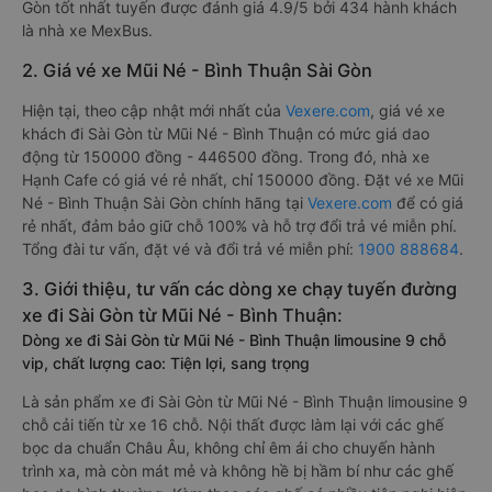
Gòn tốt nhất tuyến được đánh giá 4.9/5 bởi 434 hành khách
là nhà xe MexBus.
2. Giá vé xe Mũi Né - Bình Thuận Sài Gòn
Hiện tại, theo cập nhật mới nhất của
Vexere.com
, giá vé xe
khách đi Sài Gòn từ Mũi Né - Bình Thuận có mức giá dao
động từ 150000 đồng - 446500 đồng. Trong đó, nhà xe
Hạnh Cafe có giá vé rẻ nhất, chỉ 150000 đồng. Đặt vé xe Mũi
Né - Bình Thuận Sài Gòn chính hãng tại
Vexere.com
để có giá
rẻ nhất, đảm bảo giữ chỗ 100% và hỗ trợ đổi trả vé miễn phí.
Tổng đài tư vấn, đặt vé và đổi trả vé miễn phí:
1900 888684
.
3. Giới thiệu, tư vấn các dòng xe chạy tuyến đường
xe đi Sài Gòn từ Mũi Né - Bình Thuận:
Dòng xe đi Sài Gòn từ Mũi Né - Bình Thuận limousine 9 chỗ
vip, chất lượng cao: Tiện lợi, sang trọng
Là sản phẩm xe đi Sài Gòn từ Mũi Né - Bình Thuận limousine 9
chỗ cải tiến từ xe 16 chỗ. Nội thất được làm lại với các ghế
bọc da chuẩn Châu Âu, không chỉ êm ái cho chuyến hành
trình xa, mà còn mát mẻ và không hề bị hầm bí như các ghế