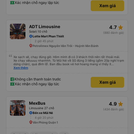
Xác nhận chỗ ngay lập tức
Xem giá
star_rate
ADT Limousine
4.7
Solati 10 chỗ
(880 đánh giá)
Lotte Mart Phan Thiết
2 giờ 45 phút
Petrolimex Nguyễn Văn Trỗi - Huỳnh Văn Bánh
Xe sạch sẽ, chạy đúng giờ. Hôm mình đi có 3 khách thôi nên rất thoải mái.
Xe chạy siêuuuu nhanhhh. Từ Mũi Né về SG đúng 3 tiếng (gồm 20p nghỉ trạm
dừng chân), quá đỉnh 🤣. Ban đầu book vé hơi hoang mang vì thấy ít
feedback, cũng ko thấy nhà xe gọi xác nhận. Bên đây tx chỉ gọi trước 30p
Xem thêm
giờ xe chạy thôi, còn lại các thông tin khác tự xem trên app và mail. Góp ý
với nhà xe là nên gọi xác nhận với khách sau khi khách book vé và thanh
toán thành công nha.
Không cần thanh toán trước
Xem giá
Xác nhận chỗ ngay lập tức
star_rate
MexBus
4.9
Limousine 27 chỗ
(434 đánh giá)
Bến xe Mũi Né
4 giờ 20 phút
Văn Phòng Quận 1