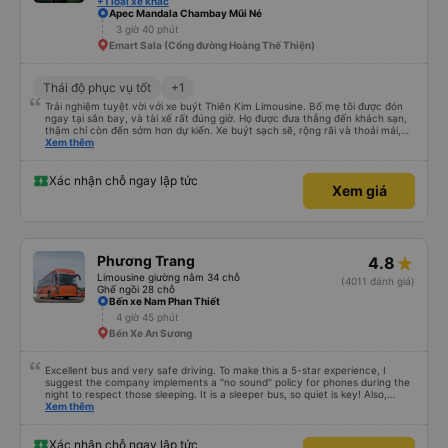
+1 loại xe khác
dịch vụ khác. Người lái xe rất giỏi trả khách tại căn hộ của chúng tôi. Các
Apec Mandala Chambay Mũi Né
nhân viên tại văn phòng có thể nói được tiếng Anh và rất thân thiện. Tôi sẽ
3 giờ 40 phút
giới thiệu công ty dịch vụ vận tải này cho mọi người để có chuyến đi an
Emart Sala (Cổng đường Hoàng Thế Thiện)
toàn.
Thái độ phục vụ tốt
+1
Trải nghiệm tuyệt vời với xe buýt Thiên Kim Limousine. Bố mẹ tôi được đón
ngay tại sân bay, và tài xế rất đúng giờ. Họ được đưa thẳng đến khách sạn,
thậm chí còn đến sớm hơn dự kiến. Xe buýt sạch sẽ, rộng rãi và thoải mái,
có nhạc thư giãn suốt chuyến đi. Đội ngũ hỗ trợ trên Zalo đã trả lời mọi câu
Xem thêm
hỏi một cách chi tiết và thậm chí còn gửi ảnh điểm đón và xe khi cần. Mọi
thứ diễn ra suôn sẻ từ đầu đến cuối.
Xác nhận chỗ ngay lập tức
Xem giá
Phương Trang
4.8
Limousine giường nằm 34 chỗ
(4011 đánh giá)
Ghế ngồi 28 chỗ
Bến xe Nam Phan Thiết
4 giờ 45 phút
Bến Xe An Sương
Excellent bus and very safe driving. To make this a 5-star experience, I
suggest the company implements a "no sound" policy for phones during the
night to respect those sleeping. It is a sleeper bus, so quiet is key! Also,
please display the Wi-Fi password clearly inside the cabin for convenience. I
Xem thêm
would definitely ride with them again! -------------- ​ Xe chất lượng tốt và
tài xế lái xe rất an toàn. Để dịch vụ hoàn hảo hơn, tôi góp ý nhà xe nên có
quy định rõ ràng về việc giữ im lặng (tắt âm thanh điện thoại) vào ban đêm
Xác nhận chỗ ngay lập tức