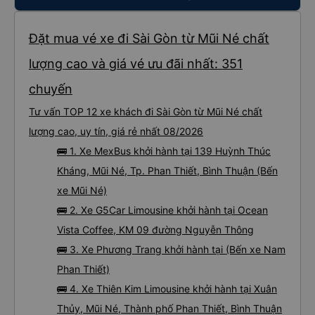
do nhu cầu quá cao! Đừng chần chừ nhé! 👍
Đặt mua vé xe đi Sài Gòn từ Mũi Né chất
lượng cao và giá vé ưu đãi nhất: 351
chuyến
Tư vấn TOP 12 xe khách đi Sài Gòn từ Mũi Né chất
lượng cao, uy tín, giá rẻ nhất 08/2026
🚌 1. Xe MexBus khởi hành tại 139 Huỳnh Thúc
Kháng, Mũi Né, Tp. Phan Thiết, Bình Thuận (Bến
xe Mũi Né)
🚌 2. Xe G5Car Limousine khởi hành tại Ocean
Vista Coffee, KM 09 đường Nguyễn Thông
🚌 3. Xe Phương Trang khởi hành tại (Bến xe Nam
Phan Thiết)
🚌 4. Xe Thiên Kim Limousine khởi hành tại Xuân
Thủy, Mũi Né, Thành phố Phan Thiết, Bình Thuận