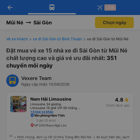
arrow_back
Tải app Vexere ngay!
Tải app Vexere
-30k
Mở app
Mở app
Nhận ưu đãi thành viên độc
-30k/ghế khi đặt vé máy bay qua
quyền
app
Mũi Né
Sài Gòn
Chọn ngày
Vé xe khách
xe đi Sài Gòn từ Bình Thuận
xe đi Sài Gòn từ Mũi Né
Đặt mua vé xe 15 nhà xe đi Sài Gòn từ Mũi Né
chất lượng cao và giá vé ưu đãi nhất
: 351
chuyến mỗi ngày
Vexere Team
Ngày cập nhật: 10/08/2026
Nam Hải Limousine
4.8
Limousine 34 giường
(5342 đánh giá)
Limousine 19 ghế VIP (Đi thẳng cao tốc)
+4 loại xe khác
Văn phòng Hàm Tiến
3 giờ 20 phút
VP 355 Phạm Ngũ Lão
+ Nhìn chung, dịch vụ tốt từ Nha Trang đến Mũi Né. + Xe buýt hiện đại, sạch