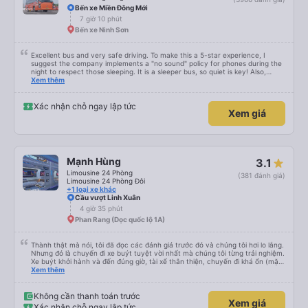
Bến xe Miền Đông Mới
7 giờ 10 phút
Bến xe Ninh Sơn
Excellent bus and very safe driving. To make this a 5-star experience, I
suggest the company implements a "no sound" policy for phones during the
night to respect those sleeping. It is a sleeper bus, so quiet is key! Also,
please display the Wi-Fi password clearly inside the cabin for convenience. I
Xem thêm
would definitely ride with them again! -------------- ​ Xe chất lượng tốt và
tài xế lái xe rất an toàn. Để dịch vụ hoàn hảo hơn, tôi góp ý nhà xe nên có
quy định rõ ràng về việc giữ im lặng (tắt âm thanh điện thoại) vào ban đêm
Xác nhận chỗ ngay lập tức
Xem giá
để tránh làm phiền hành khách khác ngủ. Ngoài ra, nhà xe nên dán sẵn mật
khẩu Wi-Fi trong xe để hành khách dễ dàng sử dụng. Tôi vẫn sẽ tiếp tục ủng
hộ nhà xe trong tương lai!
Mạnh Hùng
3.1
Limousine 24 Phòng
(381 đánh giá)
Limousine 24 Phòng Đôi
+1 loại xe khác
Cầu vượt Linh Xuân
4 giờ 35 phút
Phan Rang (Dọc quốc lộ 1A)
Thành thật mà nói, tôi đã đọc các đánh giá trước đó và chúng tôi hơi lo lắng.
Nhưng đó là chuyến đi xe buýt tuyệt vời nhất mà chúng tôi từng trải nghiệm.
Xe buýt khởi hành và đến đúng giờ, tài xế thân thiện, chuyến đi khá ổn (mặc
dù vẫn hơi xóc, nhưng đó là đặc trưng của Việt Nam ^^), và chỗ ngồi thoải
Xem thêm
mái. Chúng tôi thực sự rất hài lòng.
Không cần thanh toán trước
Xem giá
Xác nhận chỗ ngay lập tức