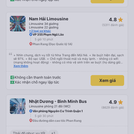
star_rate
Nam Hải Limousine
4.8
Limousine 34 giường
(5311 đánh giá)
Limousine 22 giường
+2 loại xe khác
VP 355 Phạm Ngũ Lão
5 giờ 10 phút
Phan Rang (Dọc Quốc lộ 1A)
+ Nhìn chung, dịch vụ tốt từ Nha Trang đến Mũi Né. + Xe buýt hiện đại, sạch
sẽ 97%. + Bộ sạc USB. + Chỗ ngồi thoải mái và máy lạnh. - không có wifi
(mạng không hoạt động) - không có nhà vệ sinh trên xe buýt (họ dừng giữa
chừng) Họ gọi cho tôi và nói với tôi rằng xe buýt sẽ khởi hành sớm 45 phút
Xem thêm
và tôi nên đến sớm hơn. Tôi đến sớm 60 phút và chờ đợi. Không có sự khởi
hành sớm. Đi xe buýt vẫn ổn. Không biết tại sao nhưng họ không sử dụng
đường cao tốc nhanh, mới, hiện đại phục vụ tuyến đường này mà lái xe trên
Không cần thanh toán trước
Xem giá
những con đường nhỏ, chậm rãi. Nếu họ sử dụng đường cao tốc và không
Xác nhận chỗ ngay lập tức
dừng quá lâu ở phần còn lại trên đỉnh, tôi nghĩ thời gian di chuyển có thể
giảm từ 40% trở lên.
star_rate
Nhật Dương - Bình Minh Bus
4.9
Limousine phòng 21 đôi (WC)
(8629 đánh giá)
Văn phòng Nguyễn Cư Trinh Quận 1
5 giờ 30 phút
Đầu đường dẫn cao tốc Phan Rang
Thái độ phục vụ tốt
+1