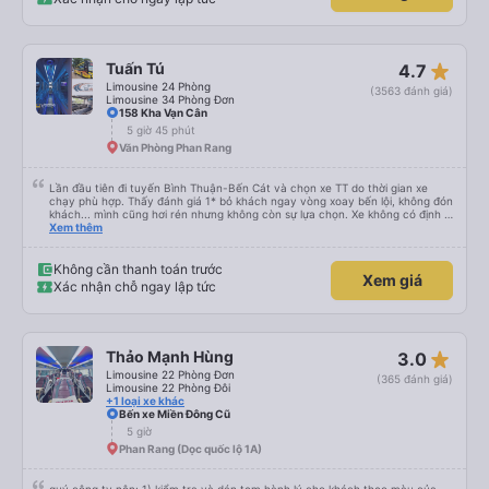
star_rate
Tuấn Tú
4.7
Limousine 24 Phòng
(3563 đánh giá)
Limousine 34 Phòng Đơn
158 Kha Vạn Cân
5 giờ 45 phút
Văn Phòng Phan Rang
Lần đầu tiên đi tuyến Bình Thuận-Bến Cát và chọn xe TT do thời gian xe
chạy phù hợp. Thấy đánh giá 1* bỏ khách ngay vòng xoay bến lội, không đón
khách... mình cũng hơi rén nhưng không còn sự lựa chọn. Xe không có định vị
nhưng chạy đúng giờ, lệch có vài phút. Tài xế, phụ xe thân thiện, trả khách
Xem thêm
tận nơi. Xe sạch sẽ, hiện đại có điều máy lạnh mất nắp, nên hơi lạnh cứ phà
phà. Điểm 10 cho chất lượng. Sẽ đi lại nếu có dịp.
Không cần thanh toán trước
Xem giá
Xác nhận chỗ ngay lập tức
star_rate
Thảo Mạnh Hùng
3.0
Limousine 22 Phòng Đơn
(365 đánh giá)
Limousine 22 Phòng Đôi
+1 loại xe khác
Bến xe Miền Đông Cũ
5 giờ
Phan Rang (Dọc quốc lộ 1A)