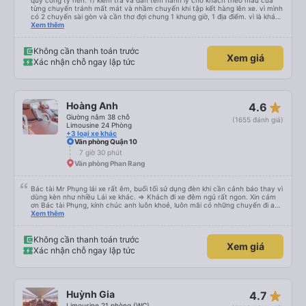
quý công ty nên: 1) kiểm tra và dán tem hành lý cho khách theo màu của
từng chuyến tránh mất mát và nhầm chuyến khi tập kết hàng lên xe. vì mình
có 2 chuyến sài gòn và cần thơ đợi chung 1 khung giờ, 1 địa điểm. vì là khách
thân thiết của quý công ty nên rất hài lòng và tin tưởng. tuy nhiên rất mong
Xem thêm
muốn đội ngũ nhân viên anh chị em nhà xe cùng nhau cải thiện ngày một
phát triển. 2) đồng nhất về cách giao tiếp và CSKH nhẹ nhàng, chu đáo nữa
thì chắc chắn quy công ty là nhà xe được yêu thích và lựa chọn số 1 quy
Không cần thanh toán trước
Xem giá
nhơn. rất cảm ơn quý anh chị em cty cũng như chị Thảo đã lắng nghe và
Xác nhận chỗ ngay lập tức
tiếp nhận. " khách hàng thân thiết nhiều năm của nhà xe từ thời sinh viên"
star_rate
Hoàng Anh
4.6
Giường nằm 38 chỗ
(1655 đánh giá)
Limousine 24 Phòng
+3 loại xe khác
Văn phòng Quận 10
7 giờ 30 phút
Văn phòng Phan Rang
Bác tài Mr Phụng lái xe rất êm, buổi tối sử dụng đèn khi cần cảnh báo thay vì
dùng kèn như nhiều Lái xe khác. => Khách đi xe đêm ngủ rất ngon. Xin cám
ơn Bác tài Phụng, kính chúc anh luôn khoẻ, luôn mãi có những chuyến đi an
toàn!
Xem thêm
Không cần thanh toán trước
Xem giá
Xác nhận chỗ ngay lập tức
star_rate
Huỳnh Gia
4.7
Limousine 21 phòng (WC)