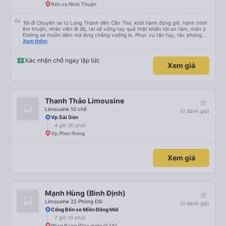
Bến xe Ninh Thuận
Tôi đi Chuyến xe từ Long Thành đến Cần Thơ, khởi hành đúng giờ, hành trình
êm thuận, nhân viên lễ độ, tài xế vững tay quả thật khiến tôi an tâm, mãn ý.
Đường xa muôn dặm mà lòng chẳng vướng lo. Phục vụ tận tụy, tác phong
nghiêm cẩn, hiếm thấy giữa thời buổi kim tiền vội vã. Xã hội loạn đạo. Xin gửi
Xem thêm
lời tán dương chân thành, kính chúc nhà xe ngày một hưng thịnh, vạn lộ bình
an.”
Xác nhận chỗ ngay lập tức
Xem giá
star_rate
Thanh Thảo Limousine
Limousine 10 chỗ
(0 đánh giá)
Vp.Sài Gòn
4 giờ 30 phút
Vp.Phan Rang
Xem giá
star_rate
Mạnh Hùng (Bình Định)
Limousine 22 Phòng Đôi
(0 đánh giá)
Cổng Bến xe Miền Đông Mới
7 giờ 10 phút
Phan Rang (Dọc quốc lộ 1A)