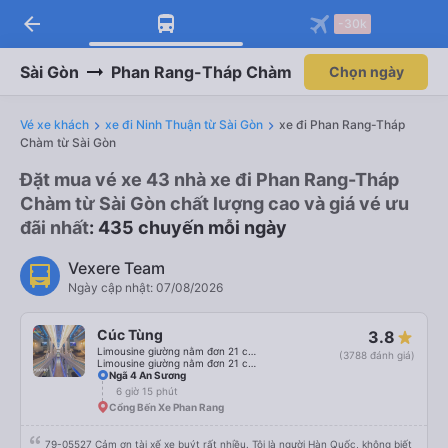
arrow_back
-30k
Sài Gòn
Phan Rang-Tháp Chàm
Chọn ngày
Vé xe khách
xe đi Ninh Thuận từ Sài Gòn
xe đi Phan Rang-Tháp
Chàm từ Sài Gòn
Đặt mua vé xe 43 nhà xe đi Phan Rang-Tháp
Chàm từ Sài Gòn chất lượng cao và giá vé ưu
đãi nhất
: 435 chuyến mỗi ngày
Vexere Team
Ngày cập nhật: 07/08/2026
Cúc Tùng
3.8
Limousine giường nằm đơn 21 chỗ (WC)
(3788 đánh giá)
Limousine giường nằm đơn 21 chỗ
Ngã 4 An Sương
6 giờ 15 phút
Cổng Bến Xe Phan Rang
79-05527 Cảm ơn tài xế xe buýt rất nhiều. Tôi là người Hàn Quốc, không biết