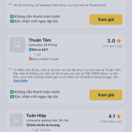
Tôi rất hài lòng với phương châm phục vụ của nhà xe Phương Anh
Không cần thanh toán trước
Xem giá
Xác nhận chỗ ngay lập tức
star_rate
Thuận Tâm
3.0
Limousine 34 Phòng
(164 đánh giá)
Bãi xe 24/7
7 giờ
Bến xe Ninh Thuận
10 điểm cho đồ ăn, chỗ đi vệ sinh và thái độ phục vụ của nhà xe Thuận Tâm.
Đặc biệt là những các bác tài xế và phụ xe của xe 76B 00934 phục vụ tận
tình, xử lý tình huống nhanh gọn lẹ và niềm nở với khách hàng khi gặp vấn đề
không may. Mình đặt xe lúc 6:00 không may không gửi được xe máy ở lại,
Xem thêm
phải chạy vòng vòng mất 15p gửi xe, các bác tài sẵn sàng tìm chỗ đậu để
chờ và hướng dẫn tận tình 10 điểm cho dịch vụ 😚😚😚
Không cần thanh toán trước
Xem giá
Xác nhận chỗ ngay lập tức
star_rate
Tuấn Hiệp
4.1
Limousine giường nằm 36 chỗ
(1659 đánh giá)
Siêu thị Đá An Sương
7 giờ 50 phút