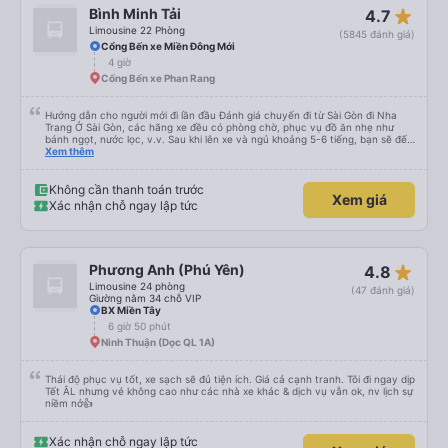
star_rate
Bình Minh Tải
4.7
Limousine 22 Phòng
(5845 đánh giá)
Cổng Bến xe Miền Đông Mới
4 giờ
Cổng Bến xe Phan Rang
Hướng dẫn cho người mới đi lần đầu Đánh giá chuyến đi từ Sài Gòn đi Nha
Trang Ở Sài Gòn, các hãng xe đều có phòng chờ, phục vụ đồ ăn nhẹ như
bánh ngọt, nước lọc, v.v. Sau khi lên xe và ngủ khoảng 5-6 tiếng, bạn sẽ đến
Nha Trang. Ở Nha Trang, các hãng xe có dịch vụ đưa đón miễn phí, tuy
Xem thêm
nhiên bạn phải đặt trước với hãng xe khi đặt vé hoặc khi hãng xe gọi điện xác
nhận vé trước khi đi. Sau khi xe đến Nha Trang, bạn liên hệ với nhân viên
(nên dùng Google Translate và đưa cho họ đọc) để được hỗ trợ tìm xe đưa
Không cần thanh toán trước
Xem giá
đón. Bạn không nên tin những người mặc áo Grab mời bạn đi xe bên ngoài.
Xác nhận chỗ ngay lập tức
Nói về chất lượng xe thì tuyệt vời, xe được làm theo kiểu cabin với thiết kế
không gian, trên xe không có nhà vệ sinh hoặc có (tùy loại xe bạn chọn), vì
vậy bạn nên đi xe 22 cabin thay vì xe 32 cabin để có trải nghiệm tốt nhất.
Hầu hết tài xế đều lớn tuổi nên không biết tiếng Anh, bạn nên sử dụng
Google Dịch để giao tiếp với họ. Hy vọng bài đánh giá này sẽ giúp ích cho
star_rate
Phương Anh (Phú Yên)
4.8
bạn khi đi
Limousine 24 phòng
(47 đánh giá)
Giường nằm 34 chỗ VIP
BX Miền Tây
6 giờ 50 phút
Ninh Thuận (Dọc QL 1A)
Thái độ phục vụ tốt, xe sạch sẽ đủ tiện ích. Giá cả cạnh tranh. Tôi đi ngay dịp
Tết ÂL nhưng vé không cao như các nhà xe khác & dịch vụ vẫn ok, nv lịch sự
niềm nở👍
Xác nhận chỗ ngay lập tức