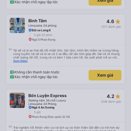
Xem giá
Xác nhận chỗ ngay lập tức
star_rate
Bình Tâm
4.6
Limousine 24 phòng
(317 đánh giá)
Bãi xe Long K
5 giờ 20 phút
Ngã 5 Phan Rang
Tài xế và lơ xe thái độ rất nhiệt tình, tận tâm, mình lên nhầm xe (cùng hãng,
cùng tuyến) tài xế và lơ xe cả 2 xe đều rất tận tình giúp đỡ. Giá vé rẻ nhưng
chất lượng rất tốt, trong vé có kèm 1 bữa cơm tối. Xe xuất phát trễ so với
trên app 45p, nhưng do bão nên trời mưa rất to, có thể thông cảm được.
Xem thêm
99/10
Không cần thanh toán trước
Xem giá
Xác nhận chỗ ngay lập tức
star_rate
Bốn Luyện Express
4.2
Giường nằm 34 chỗ Luxury
(546 đánh giá)
Limousine 24 Phòng
Ngã 4 An Sương
5 giờ
Phan Rang (Dọc quốc lộ 1A)
Trải nghiệm tốt Nhân viên vui vẻ lịch sự và thân thiện Giờ đến có trễ hơn dự