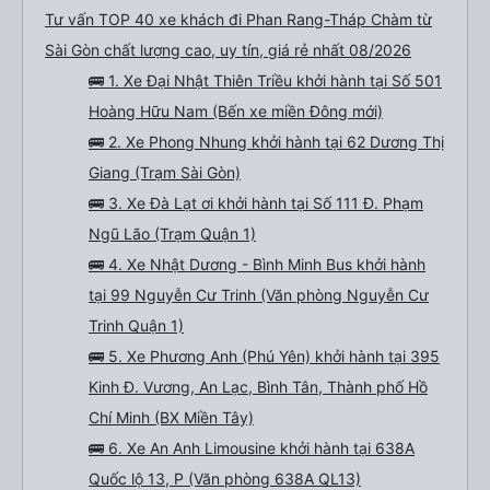
Tư vấn TOP 40 xe khách đi Phan Rang-Tháp Chàm từ
Sài Gòn chất lượng cao, uy tín, giá rẻ nhất 08/2026
🚌 1. Xe Đại Nhật Thiên Triều khởi hành tại Số 501
Hoàng Hữu Nam (Bến xe miền Đông mới)
🚌 2. Xe Phong Nhung khởi hành tại 62 Dương Thị
Giang (Trạm Sài Gòn)
🚌 3. Xe Đà Lạt ơi khởi hành tại Số 111 Đ. Phạm
Ngũ Lão (Trạm Quận 1)
🚌 4. Xe Nhật Dương - Bình Minh Bus khởi hành
tại 99 Nguyễn Cư Trinh (Văn phòng Nguyễn Cư
Trinh Quận 1)
🚌 5. Xe Phương Anh (Phú Yên) khởi hành tại 395
Kinh Đ. Vương, An Lạc, Bình Tân, Thành phố Hồ
Chí Minh (BX Miền Tây)
🚌 6. Xe An Anh Limousine khởi hành tại 638A
Quốc lộ 13, P (Văn phòng 638A QL13)