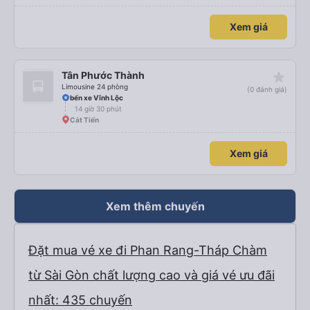
hơn dự kiến 3 tiếng. Trải nghiệm đích thực :). Vấn đề chính là công ty đã thay
đổi điểm đón của chúng tôi. Họ gọi cho chúng tôi cả buổi sáng để thông báo
nhưng chúng tôi không hiểu được tiếng Việt. Người quản lý trong khách sạn
Xem giá
của chúng tôi đã giúp đỡ chúng tôi.
star_rate
Tân Phước Thành
Limousine 24 phòng
(0 đánh giá)
bến xe Vĩnh Lộc
14 giờ 30 phút
Cát Tiến
Xem giá
Xem thêm chuyến
Đặt mua vé xe đi Phan Rang-Tháp Chàm
từ Sài Gòn chất lượng cao và giá vé ưu đãi
nhất: 435 chuyến