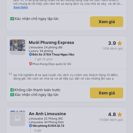
định 1h, vì xe phải dừng nhiều và lên xuống hàng hóa và rước hành khách,
nói chung là tối thấy yên tâm khi sử dụng dịch vụ của nhà xe này, và sẽ ủng
hộ và giới thiệu cho người thân sử dụng dịch vụ của nhà xe này
Xem thêm
Xác nhận chỗ ngay lập tức
Xem giá
star_rate
Mười Phương Express
3.9
Limousine 24 phòng đôi
(308 đánh giá)
Luxury 34 phòng
Bến Xe 378A Thoại Ngọc Hầu
7 giờ 15 phút
Phan Rang (Dọc quốc lộ 1A)
dạ trải nghiệm đi xe quá tuyệt vời, dịch vụ chăm sóc khách hàng 10 điểm,
đúng giờ. Xin cảm ơn nhà xe và sẽ tiếp tục đặt vé vào những lần sau ạ
Không cần thanh toán trước
Xem giá
Xác nhận chỗ ngay lập tức
star_rate
An Anh Limousine
4.8
Limousine 22 Phòng WC
(10380 đánh giá)
Limousine 34 Phòng Đơn
Văn phòng 638A QL13
6 giờ