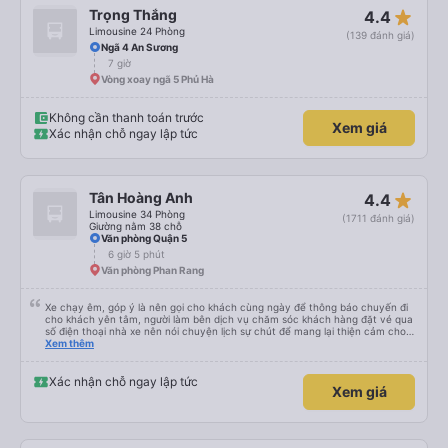
tuyến đường TP.HCM – Nha Trang. Chỗ ngồi trên xe buýt của chúng tôi có
star_rate
Trọng Thắng
4.4
chiều rộng hẹp nhưng dài (chồng tôi có thể duỗi chân dễ dàng). Tôi muốn nói
lời cảm ơn sâu sắc đến các tài xế xe buýt. chúng tôi đến từ Thành phố Hồ
Limousine 24 Phòng
(139 đánh giá)
Chí Minh đến Nha Trang sớm hơn dự định (rất đẹp) và các tài xế cũng rất
Ngã 4 An Sương
thân thiện. đặc biệt là một trong những tài xế (tiếc là tôi không biết tên anh
7 giờ
ta). chúng tôi được cấp nước miễn phí và có nhà vệ sinh trên xe buýt. Khi xe
buýt dừng dọc đường, đó là một nơi rất tốt...không giống như những gì chúng
Vòng xoay ngã 5 Phủ Hà
tôi thấy ở các công ty khác trên các tuyến đường khác nhau. Trong tương
lai, chúng tôi hy vọng rằng những hành khách khác sẽ có trải nghiệm thú vị
tương tự và chúng tôi sẽ sử dụng lại dịch vụ của công ty này nếu có thể.
Không cần thanh toán trước
Xem giá
Xác nhận chỗ ngay lập tức
star_rate
Tân Hoàng Anh
4.4
Limousine 34 Phòng
(1711 đánh giá)
Giường nằm 38 chỗ
Văn phòng Quận 5
6 giờ 5 phút
Văn phòng Phan Rang
Xe chạy êm, góp ý là nên gọi cho khách cùng ngày để thông báo chuyến đi
cho khách yên tâm, người làm bên dịch vụ chăm sóc khách hàng đặt vé qua
số điện thoại nhà xe nên nói chuyện lịch sự chút để mang lại thiện cảm cho
khách hàng
Xem thêm
Xác nhận chỗ ngay lập tức
Xem giá