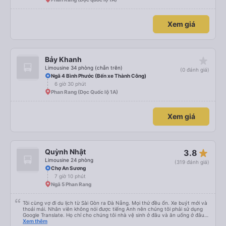
Xem giá
star_rate
Bảy Khanh
Limousine 34 phòng (chẵn trên)
(0 đánh giá)
Ngã 4 Bình Phước (Bến xe Thành Công)
6 giờ 30 phút
Phan Rang (Dọc Quốc lộ 1A)
Xem giá
star_rate
Quỳnh Nhật
3.8
Limousine 24 phòng
(319 đánh giá)
Chợ An Sương
7 giờ 10 phút
Ngã 5 Phan Rang
Tôi cùng vợ đi du lịch từ Sài Gòn ra Đà Nẵng. Mọi thứ đều ổn. Xe buýt mới và
thoải mái. Nhân viên không nói được tiếng Anh nên chúng tôi phải sử dụng
Google Translate. Họ chỉ cho chúng tôi nhà vệ sinh ở đâu và ăn uống ở đâu.
Xe buýt dừng 4 lần trong chuyến đi 16 giờ của chúng tôi. Chúng tôi đến sớm
Xem thêm