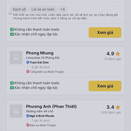
Sạch sẽ
Lái xe an toàn
+4
Nội thất xe còn mùi mới, chăn đắp sạch sẽ, tài xế lịch sự, xe chạy đúng giờ
nhưng hành trình kết thúc sớm 2 tiếng so với dự kiến
Không cần thanh toán trước
Xem giá
Xác nhận chỗ ngay lập tức
star_rate
Phong Nhung
4.9
Limousine 24 Phòng Đôi
(5 đánh giá)
Trạm Sài Gòn
6 giờ 30 phút
Cổng bến xe Ninh Thuận
Không cần thanh toán trước
Xem giá
Xác nhận chỗ ngay lập tức
star_rate
Phương Anh (Phan Thiết)
3.4
Giường nằm 44 chỗ
(330 đánh giá)
Ngã 4 Bình Phước
7 giờ 30 phút
Bến xe Ninh Thuận