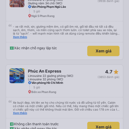
(9936 đánh giá)
Giường nằm 34 chỗ (WC)
Văn Phòng Phạm Ngũ Lão
5 giờ
Ngã 5 Phan Rang
- xe rất mới, xịn; giường mềm êm, có gối ôm nè, gối kê đầu nè tất cả đều
sạch, êm, thơm, và mền cũng sạch thơm luôn. có toilet phía sau xe nữa, lại
là từ "sạch". - wifi mạnh màn hình rất ok dùng cùng remote điều khiển bằng
giọng nói rất mượt khi xem youtube và netflix đc cài sẵn. đáng giá tiền nhen.
Xem thêm
- xe ngày lễ chạy rất là nhiều luôn, đếm sơ sơ từ lúc 22g đêm nhà xe Huỳnh
gia có tới 14 chuyến xe, chuyến mình đi là chuyến cuối lúc 23:30, xe đến và
đi đều đúng giờ, bên cạnh là nhân viên phát loa thông báo chuyến xe rất là
Xác nhận chỗ ngay lập tức
Xem giá
chi tiết và tận tình, lịch sự chứ ko nạt nộ hay to tiếng khó chịu khi khách hỏi
giống 1 số hãng xe khác mà mình từng đi vào dịp lễ khi đông người. mỗi người
1 túi nước suối, bánh, khăn ướt. - 1 bài đánh giá từ khách rất hay đi thăm cô
Út Tăng đảo Bình Ba cùng bạn bè và gia đình
star_rate
Phúc An Express
4.7
Limousine 22 giường phòng (WC)
(3853 đánh giá)
Limousine 32 phòng (WC)
Văn phòng Hồ Chí Minh
5 giờ
Bến xe Phan Rang
Xe buýt đẹp, khi lên xe họ cho chúng tôi nước và đồ uống từ tổ yến. Cabin
có chăn và một chiếc gối nhỏ. Nếu có thể, hãy mang theo một chiếc gối lớn
vì chiếc gối này có thể không thoải mái lắm. Đối với chiều cao 178 cm của tôi
thì không có đủ không gian về chiều dài. Tôi chọn khởi hành từ văn phòng ở
Xem thêm
trung tâm Nha Trang, nơi chúng tôi được đón bằng một chiếc xe buýt nhỏ và
đưa đến một chiếc xe buýt lớn mà chúng tôi đã đi. Khởi hành đúng giờ,
chúng tôi đến nơi sớm hơn một giờ so với thời gian quy định
Không cần thanh toán trước
Xem giá
Xác nhận chỗ ngay lập tức