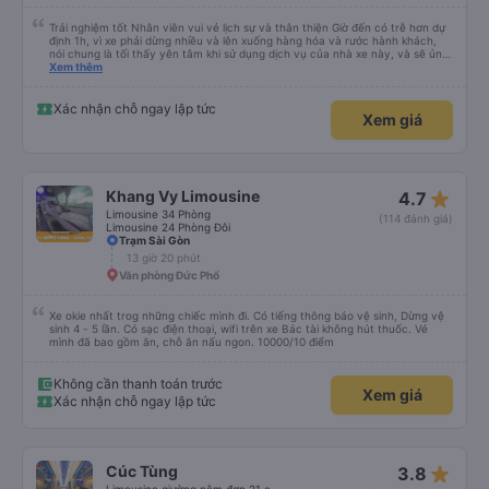
Trải nghiệm tốt Nhân viên vui vẻ lịch sự và thân thiện Giờ đến có trễ hơn dự
định 1h, vì xe phải dừng nhiều và lên xuống hàng hóa và rước hành khách,
nói chung là tối thấy yên tâm khi sử dụng dịch vụ của nhà xe này, và sẽ ủng
hộ và giới thiệu cho người thân sử dụng dịch vụ của nhà xe này
Xem thêm
Xác nhận chỗ ngay lập tức
Xem giá
star_rate
Khang Vy Limousine
4.7
Limousine 34 Phòng
(114 đánh giá)
Limousine 24 Phòng Đôi
Trạm Sài Gòn
13 giờ 20 phút
Văn phòng Đức Phổ
Xe okie nhất trog những chiếc mình đi. Có tiếng thông báo vệ sinh, Dừng vệ
sinh 4 - 5 lần. Có sạc điện thoại, wifi trên xe Bác tài không hút thuốc. Vé
mình đã bao gồm ăn, chỗ ăn nấu ngon. 10000/10 điểm
Không cần thanh toán trước
Xem giá
Xác nhận chỗ ngay lập tức
star_rate
Cúc Tùng
3.8