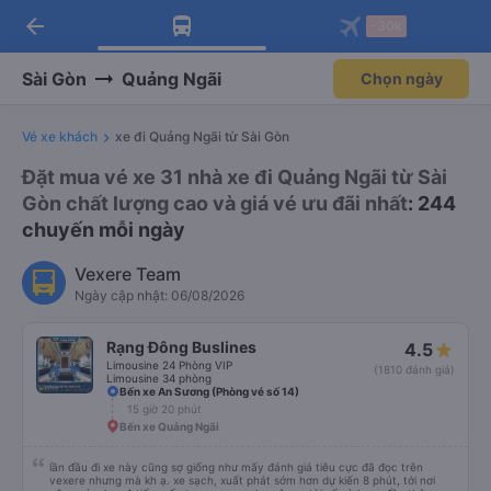
arrow_back
Tải app Vexere ngay!
Tải app Vexere
-30k
Mở app
Mở app
Nhận ưu đãi thành viên độc
-30k/ghế khi đặt vé máy bay qua
quyền
app
Sài Gòn
Quảng Ngãi
Chọn ngày
Vé xe khách
xe đi Quảng Ngãi từ Sài Gòn
Đặt mua vé xe 31 nhà xe đi Quảng Ngãi từ Sài
Gòn chất lượng cao và giá vé ưu đãi nhất
: 244
chuyến mỗi ngày
Vexere Team
Ngày cập nhật: 06/08/2026
Rạng Đông Buslines
4.5
Limousine 24 Phòng VIP
(1810 đánh giá)
Limousine 34 phòng
Bến xe An Sương (Phòng vé số 14)
15 giờ 20 phút
Bến xe Quảng Ngãi
lần đầu đi xe này cũng sợ giống như mấy đánh giá tiêu cực đã đọc trên
vexere nhưng mà kh ạ. xe sạch, xuất phát sớm hơn dự kiến 8 phút, tới nơi