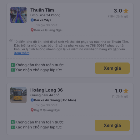
star_rate
Thuận Tâm
3.0
Limousine 24 Phòng
(164 đánh giá)
Bãi xe 24/7
16 giờ 30 phút
Bến xe Quảng Ngãi
10 điểm cho đồ ăn, chỗ đi vệ sinh và thái độ phục vụ của nhà xe Thuận Tâm.
Đặc biệt là những các bác tài xế và phụ xe của xe 76B 00934 phục vụ tận
tình, xử lý tình huống nhanh gọn lẹ và niềm nở với khách hàng khi gặp vấn đề
không may. Mình đặt xe lúc 6:00 không may không gửi được xe máy ở lại,
Xem thêm
phải chạy vòng vòng mất 15p gửi xe, các bác tài sẵn sàng tìm chỗ đậu để
chờ và hướng dẫn tận tình 10 điểm cho dịch vụ 😚😚😚
Không cần thanh toán trước
Xem giá
Xác nhận chỗ ngay lập tức
star_rate
Hoàng Long 36
1.0
Giường nằm 44 chỗ
(1 đánh giá)
Bến xe An Sương (Hóc Môn)
17 giờ 30 phút
Big C Quảng Ngãi
Không cần thanh toán trước
Xem giá
Xác nhận chỗ ngay lập tức