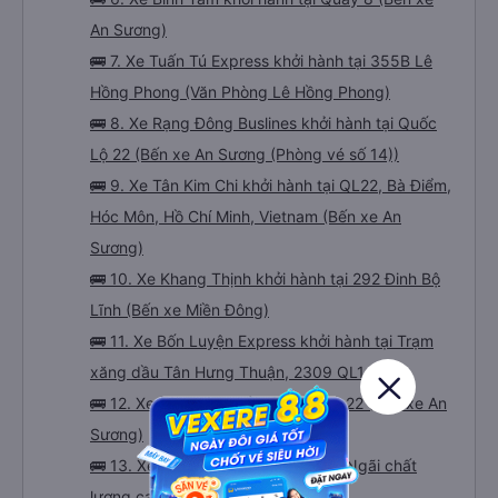
An Sương)
🚌 7. Xe Tuấn Tú Express khởi hành tại 355B Lê
Hồng Phong (Văn Phòng Lê Hồng Phong)
🚌 8. Xe Rạng Đông Buslines khởi hành tại Quốc
Lộ 22 (Bến xe An Sương (Phòng vé số 14))
🚌 9. Xe Tân Kim Chi khởi hành tại QL22, Bà Điểm,
Hóc Môn, Hồ Chí Minh, Vietnam (Bến xe An
Sương)
🚌 10. Xe Khang Thịnh khởi hành tại 292 Đinh Bộ
Lĩnh (Bến xe Miền Đông)
🚌 11. Xe Bốn Luyện Express khởi hành tại Trạm
xăng dầu Tân Hưng Thuận, 2309 QL1A
🚌 12. Xe Tân Hiệp khởi hành tại QL22 (Bến xe An
Sương)
🚌 13. Xe Mai Quyên : Xe đi Quảng Ngãi chất
lượng cao từ Sài Gòn