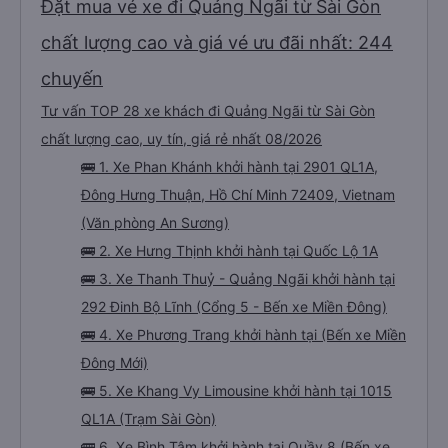
Đặt mua vé xe đi Quảng Ngãi từ Sài Gòn
chất lượng cao và giá vé ưu đãi nhất: 244
chuyến
Tư vấn TOP 28 xe khách đi Quảng Ngãi từ Sài Gòn
chất lượng cao, uy tín, giá rẻ nhất 08/2026
🚌 1. Xe Phan Khánh khởi hành tại 2901 QL1A,
Đông Hưng Thuận, Hồ Chí Minh 72409, Vietnam
(Văn phòng An Sương)
🚌 2. Xe Hưng Thịnh khởi hành tại Quốc Lộ 1A
🚌 3. Xe Thanh Thuỷ - Quảng Ngãi khởi hành tại
292 Đinh Bộ Lĩnh (Cổng 5 - Bến xe Miền Đông)
🚌 4. Xe Phương Trang khởi hành tại (Bến xe Miền
Đông Mới)
🚌 5. Xe Khang Vy Limousine khởi hành tại 1015
QL1A (Trạm Sài Gòn)
🚌 6. Xe Bình Tâm khởi hành tại Quầy 8 (Bến xe