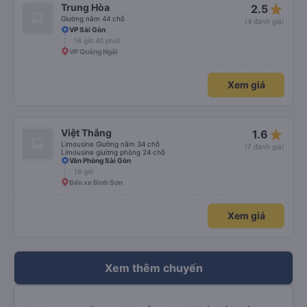
star_rate
Trung Hòa
2.5
Giường nằm 44 chỗ
(4 đánh giá)
VP Sài Gòn
16 giờ 40 phút
VP Quãng Ngãi
Xem giá
star_rate
Việt Thắng
1.6
Limousine Giường nằm 34 chỗ
(7 đánh giá)
Limousine giường phòng 24 chỗ
Văn Phòng Sài Gòn
16 giờ
Bến xe Bình Sơn
Xem giá
Xem thêm chuyến