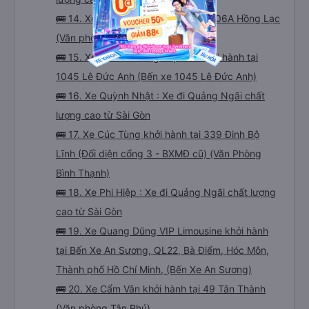
🚌 14. Xe Đình Nhân khởi hành tại 306A Hồng Lạc
(Văn phòng Tân Bình)
🚌 15. Xe Mười Phương Express khởi hành tại
1045 Lê Đức Anh (Bến xe 1045 Lê Đức Anh)
🚌 16. Xe Quỳnh Nhật : Xe đi Quảng Ngãi chất
lượng cao từ Sài Gòn
🚌 17. Xe Cúc Tùng khởi hành tại 339 Đinh Bộ
Lĩnh (Đối diện cổng 3 - BXMĐ cũ) (Văn Phòng
Bình Thạnh)
🚌 18. Xe Phi Hiệp : Xe đi Quảng Ngãi chất lượng
cao từ Sài Gòn
🚌 19. Xe Quang Dũng VIP Limousine khởi hành
tại Bến Xe An Sương, QL22, Bà Điểm, Hóc Môn,
Thành phố Hồ Chí Minh, (Bến Xe An Sương)
🚌 20. Xe Cẩm Vân khởi hành tại 49 Tân Thành
(Văn phòng Tân Phú)