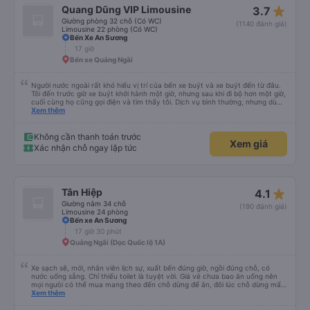
star_rate
Quang Dũng VIP Limousine
3.7
Giường phòng 32 chỗ (Có WC)
(1140 đánh giá)
Limousine 22 phòng (Có WC)
Bến Xe An Sương
17 giờ
Bến xe Quảng Ngãi
Người nước ngoài rất khó hiểu vị trí của bến xe buýt và xe buýt đến từ đâu.
Tôi đến trước giờ xe buýt khởi hành một giờ, nhưng sau khi đi bộ hơn một giờ,
cuối cùng họ cũng gọi điện và tìm thấy tôi. Dịch vụ bình thường, nhưng dù
sao thì tôi ngủ ngon hơn ở khách sạn vì tôi rất thoải mái. Sẽ tuyệt hơn nếu
Xem thêm
tiếng còi xe bớt to hơn. Nhưng tôi thích nó nên tôi cho điểm tối đa. Cảm ơn
bạn rất nhiều.
Không cần thanh toán trước
Xem giá
Xác nhận chỗ ngay lập tức
star_rate
Tân Hiệp
4.1
Giường nằm 34 chỗ
(190 đánh giá)
Limousine 24 phòng
Bến xe An Sương
17 giờ 30 phút
Quảng Ngãi (Dọc Quốc lộ 1A)
Xe sạch sẽ, mới, nhân viên lịch sự, xuất bến đúng giờ, ngồi đúng chỗ, có
nước uống sẵng. Chỉ thiếu toilet là tuyệt vời. Giá vé chưa bao ăn uống nên
mọi ngưòi có thể mua mang theo đến chỗ dừng để ăn, đôi lúc chỗ dừng mấy
món bạn ko thích hoặc giá cả hơi cao! Còn lại nhà xe rất ok, nên đi.
Xem thêm