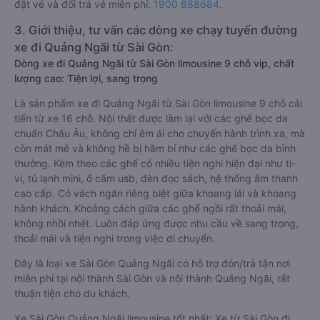
đặt vé và đổi trả vé miễn phí:
1900 888684
.
3. Giới thiệu, tư vấn các dòng xe chạy tuyến đường
xe đi Quảng Ngãi từ Sài Gòn:
Dòng xe đi Quảng Ngãi từ Sài Gòn limousine 9 chỗ vip, chất
lượng cao: Tiện lợi, sang trọng
Là sản phẩm xe đi Quảng Ngãi từ Sài Gòn limousine 9 chỗ cải
tiến từ xe 16 chỗ. Nội thất được làm lại với các ghế bọc da
chuẩn Châu Âu, không chỉ êm ái cho chuyến hành trình xa, mà
còn mát mẻ và không hề bị hầm bí như các ghế bọc da bình
thường. Kèm theo các ghế có nhiều tiện nghi hiện đại như ti-
vi, tủ lạnh mini, ổ cắm usb, đèn đọc sách, hệ thống âm thanh
cao cấp. Có vách ngăn riêng biệt giữa khoang lái và khoang
hành khách. Khoảng cách giữa các ghế ngồi rất thoải mái,
không nhồi nhét. Luôn đáp ứng được nhu cầu về sang trọng,
thoải mái và tiện nghi trong việc di chuyển.
Đây là loại xe Sài Gòn Quảng Ngãi có hỗ trợ đón/trả tận nơi
miễn phí tại nội thành Sài Gòn và nội thành Quảng Ngãi, rất
thuận tiện cho du khách.
Xe Sài Gòn Quảng Ngãi limousine tốt nhất: Xe từ Sài Gòn đi