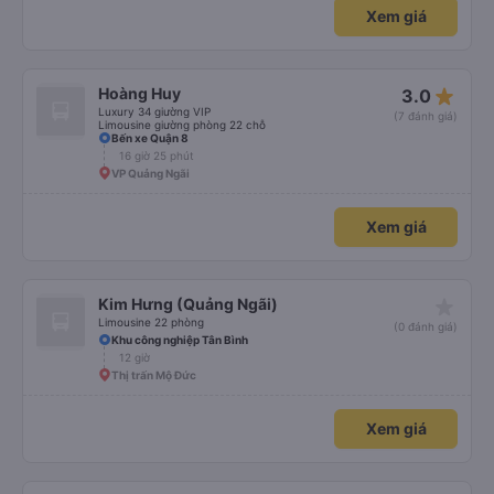
Xem giá
star_rate
Hoàng Huy
3.0
Luxury 34 giường VIP
(7 đánh giá)
Limousine giường phòng 22 chỗ
Bến xe Quận 8
16 giờ 25 phút
VP Quảng Ngãi
Xem giá
star_rate
Kim Hưng (Quảng Ngãi)
Limousine 22 phòng
(0 đánh giá)
Khu công nghiệp Tân Bình
12 giờ
Thị trấn Mộ Đức
Xem giá