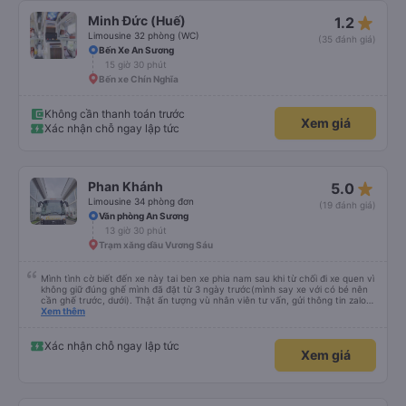
star_rate
Minh Đức (Huế)
1.2
Limousine 32 phòng (WC)
(35 đánh giá)
Bến Xe An Sương
15 giờ 30 phút
Bến xe Chín Nghĩa
Không cần thanh toán trước
Xem giá
Xác nhận chỗ ngay lập tức
star_rate
Phan Khánh
5.0
Limousine 34 phòng đơn
(19 đánh giá)
Văn phòng An Sương
13 giờ 30 phút
Trạm xăng dầu Vương Sáu
Mình tình cờ biết đến xe này tai ben xe phia nam sau khi từ chối đi xe quen vì
không giữ đúng ghế mình đã đặt từ 3 ngày trước(mình say xe với có bé nên
cần ghế trước, dưới). Thật ấn tượng vù nhân viên tư vấn, gửi thông tin zalo
rõ ràng, chuyên nghiệp. Đi đúng giờ, xe mới toanh, sạch sẽ thơm tho, buồng
Xem thêm
rộng, đẹp, ghế có chế độ matxa bên cạnh các chức năng thông thường như
nâng, hạ xuống phần đầu, chân, ổ sạc pin, ... thích view ngắm cảnh cực chill,
các anh tài và lơ cũng cực dễ thương, tâm lý. 10 điểm không nhưng. Mình sẽ
Xác nhận chỗ ngay lập tức
Xem giá
lưu lại để giới thiệu người nhà, bạn bè đi xe này. ưng hết sức. Giờ thấy may
mắn vì cảm ơn xe kia để mình bít đến xe này