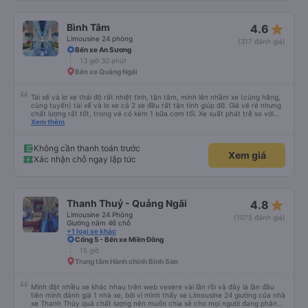
star_rate
Bình Tâm
4.6
Limousine 24 phòng
(317 đánh giá)
Bến xe An Sương
13 giờ 30 phút
Bến xe Quảng Ngãi
Tài xế và lơ xe thái độ rất nhiệt tình, tận tâm, mình lên nhầm xe (cùng hãng,
cùng tuyến) tài xế và lơ xe cả 2 xe đều rất tận tình giúp đỡ. Giá vé rẻ nhưng
chất lượng rất tốt, trong vé có kèm 1 bữa cơm tối. Xe xuất phát trễ so với
trên app 45p, nhưng do bão nên trời mưa rất to, có thể thông cảm được.
Xem thêm
99/10
Không cần thanh toán trước
Xem giá
Xác nhận chỗ ngay lập tức
star_rate
Thanh Thuỷ - Quảng Ngãi
4.8
Limousine 24 Phòng
(1075 đánh giá)
Giường nằm 46 chỗ
+1 loại xe khác
Cổng 5 - Bến xe Miền Đông
15 giờ
Trung tâm Hành chính Bình Sơn
Mình đặt nhiều xe khác nhau trên web vexere vài lần rồi và đây là lần đầu
tiên mình đánh giá 1 nhà xe, bởi vì mình thấy xe Limousine 24 giường của nhà
xe Thanh Thủy quá chất lượng nên muốn chia sẻ cho mọi người đang phân