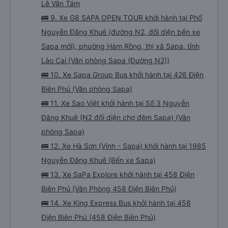
Lê Văn Tám
🚌 9. Xe G8 SAPA OPEN TOUR khởi hành tại Phố
Nguyễn Đăng Khuê (đường N2, đối diện bến xe
Sapa mới), phường Hàm Rồng, thị xã Sapa, tỉnh
Lào Cai (Văn phòng Sapa (Đường N2))
🚌 10. Xe Sapa Group Bus khởi hành tại 426 Điện
Biên Phủ (Văn phòng Sapa)
🚌 11. Xe Sao Việt khởi hành tại Số 3 Nguyễn
Đăng Khuê (N2 đối diện chợ đêm Sapa) (Văn
phòng Sapa)
🚌 12. Xe Hà Sơn (Vinh - Sapa) khởi hành tại 1985
Nguyễn Đăng Khuê (Bến xe Sapa)
🚌 13. Xe SaPa Explore khởi hành tại 458 Điện
Biên Phủ (Văn Phòng 458 Điện Biên Phủ)
🚌 14. Xe King Express Bus khởi hành tại 458
Điện Biên Phủ (458 Điện Biên Phủ)