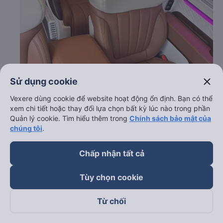
close
Sử dụng cookie
Vexere dùng cookie để website hoạt động ổn định. Bạn có thể
xem chi tiết hoặc thay đổi lựa chọn bất kỳ lúc nào trong phần
Quản lý cookie. Tìm hiểu thêm trong
Chính sách bảo mật của
chúng tôi
.
Chấp nhận tất cả
Tùy chọn cookie
c. Lộ trình, giờ khởi hành và giờ kết thúc của xe khách
Thăng Long Hà Nội Limousine
Từ chối
Giờ xuất phát ở Sa Pa - Lào Cai: 07:15, 07:30, 14:15,