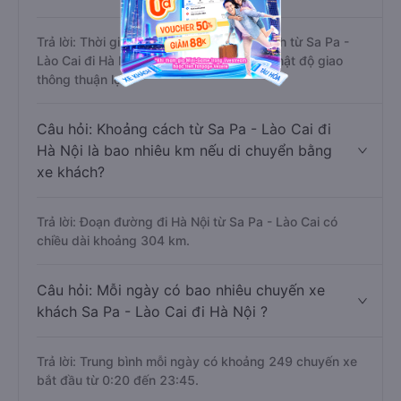
Trả lời: Thời gian di chuyển bằng xe khách từ Sa Pa -
Lào Cai đi Hà Nội khoảng 5.8 tiếng, nếu mật độ giao
thông thuận lợi.
Câu hỏi: Khoảng cách từ Sa Pa - Lào Cai đi
Hà Nội là bao nhiêu km nếu di chuyển bằng
xe khách?
Trả lời: Đoạn đường đi Hà Nội từ Sa Pa - Lào Cai có
chiều dài khoảng 304 km.
Câu hỏi: Mỗi ngày có bao nhiêu chuyến xe
khách Sa Pa - Lào Cai đi Hà Nội ?
Trả lời: Trung bình mỗi ngày có khoảng 249 chuyến xe
bắt đầu từ 0:20 đến 23:45.