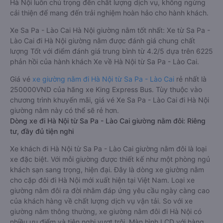
Hà Nội luôn chú trọng đến chất lượng dịch vụ, không ngừng
cải thiện để mang đến trải nghiệm hoàn hảo cho hành khách.
Xe Sa Pa - Lào Cai Hà Nội giường nằm tốt nhất: Xe từ Sa Pa -
Lào Cai đi Hà Nội giường nằm được đánh giá chung chất
lượng Tốt với điểm đánh giá trung bình từ 4.2/5 dựa trên 6225
phản hồi của hành khách Xe về Hà Nội từ Sa Pa - Lào Cai.
Giá vé
xe giường nằm đi Hà Nội từ Sa Pa - Lào Cai
rẻ nhất là
250000VND của hãng xe King Express Bus. Tùy thuộc vào
chương trình khuyến mãi, giá vé Xe Sa Pa - Lào Cai đi Hà Nội
giường nằm này có thể sẽ rẻ hơn.
Dòng xe đi Hà Nội từ Sa Pa - Lào Cai giường nằm đôi: Riêng
tư, đầy đủ tiện nghi
Xe khách đi Hà Nội từ Sa Pa - Lào Cai giường nằm đôi là loại
xe đặc biệt. Với mỗi giường được thiết kế như một phòng ngủ
khách sạn sang trọng, hiện đại. Đây là dòng xe giường nằm
cho cặp đôi đi Hà Nội mới xuất hiện tại Việt Nam. Loại xe
giường nằm đôi ra đời nhằm đáp ứng yêu cầu ngày càng cao
của khách hàng về chất lượng dịch vụ vận tải. So với xe
giường nằm thông thường, xe giường nằm đôi đi Hà Nội có
nhiều ưu điểm và tiện nghi vượt trội. Màn hình LCD với hàng