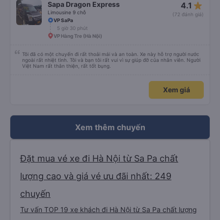
star_rate
Sapa Dragon Express
xe này (Sapa Express) trước.
4.1
Limousine 9 chỗ
(72 đánh giá)
VP SaPa
5 giờ 30 phút
VP Hàng Tre (Hà Nội)
Tôi đã có một chuyến đi rất thoải mái và an toàn. Xe này hỗ trợ người nước
ngoài rất nhiệt tình. Tôi và bạn tôi rất vui vì sự giúp đỡ của nhân viên. Người
Việt Nam rất thân thiện, rất tốt bụng.
Xem giá
Xem thêm chuyến
Đặt mua vé xe đi Hà Nội từ Sa Pa chất
lượng cao và giá vé ưu đãi nhất: 249
chuyến
Tư vấn TOP 19 xe khách đi Hà Nội từ Sa Pa chất lượng