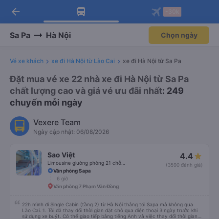
arrow_back
Tải app Vexere ngay!
Tải app Vexere
-30k
Mở app
Mở app
Nhận ưu đãi thành viên độc
-30k/ghế khi đặt vé máy bay qua
quyền
app
Sa Pa
Hà Nội
Chọn ngày
Vé xe khách
xe đi Hà Nội từ Lào Cai
xe đi Hà Nội từ Sa Pa
Đặt mua vé xe 22 nhà xe đi Hà Nội từ Sa Pa
chất lượng cao và giá vé ưu đãi nhất
: 249
chuyến mỗi ngày
Vexere Team
Ngày cập nhật: 06/08/2026
Sao Việt
4.4
Limousine giường phòng 21 chỗ (WC)
(3590 đánh giá)
Văn phòng Sapa
6 giờ
Văn phòng 7 Phạm Văn Đồng
22h mình đi Single Cabin (tầng 2) từ Hà Nội thẳng tới Sapa mà không qua
Lào Cai. 1. Tôi đã thay đổi thời gian đặt chỗ qua điện thoại 3 ngày trước khi
sử dụng xe buýt. Có thể giao tiếp bằng tiếng Anh và việc thay đổi thời gian