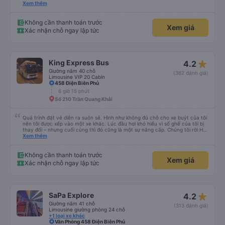
Hướng dẫn chờ tài xế cũng rất tốt. Xe buýt sạch sẽ, tôi được phát một chai
Xem thêm
nước và một khăn ướt. Wi-Fi khá nhanh. Cổng sạc USB hoạt động tốt. Xe
buýt dừng nghỉ để hành khách đi vệ sinh khoảng 2 tiếng một lần (2 điểm
dừng giữa sân bay và Lào Cai). Tôi không tìm thấy nhà vệ sinh trên xe, nên
Không cần thanh toán trước
Xem giá
hơi hoảng một chút, nhưng tôi đánh giá cao việc xe dừng nghỉ thường xuyên
Xác nhận chỗ ngay lập tức
ở cuối hành trình. Tôi sẽ đánh giá cao hơn nếu điều này được thông báo
trước. Dịch vụ đưa đón tận nơi ở Lào Cai rất tuyệt vời. Tôi rất mong chờ
chuyến đi tiếp theo của mình với công ty này.
star_rate
King Express Bus
4.2
Giường nằm 40 chỗ
(362 đánh giá)
Limousine VIP 20 Cabin
458 Điện Biên Phủ
6 giờ 15 phút
Số 210 Trần Quang Khải
Quá trình đặt vé diễn ra suôn sẻ. Hình như không đủ chỗ cho xe buýt của tôi
nên tôi được xếp vào một xe khác. Lúc đầu hơi khó hiểu vì số ghế của tôi bị
thay đổi – nhưng cuối cùng thì đó cũng là một sự nâng cấp. Chúng tôi rời Hà
Nội lúc 10 giờ tối, dừng hai lần và đến Saa lúc 5 giờ sáng. Tài xế hơi thô lỗ
Xem thêm
nhưng lái xe an toàn. Cảm ơn rất nhiều.
Không cần thanh toán trước
Xem giá
Xác nhận chỗ ngay lập tức
star_rate
SaPa Explore
4.2
Giường nằm 41 chỗ
(313 đánh giá)
Limousine giường phòng 24 chỗ
+1 loại xe khác
Văn Phòng 458 Điện Biên Phủ