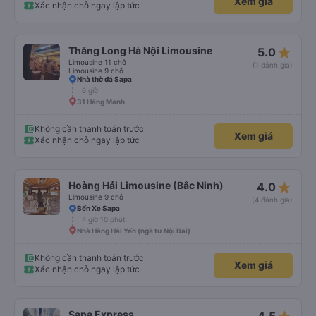
Xem giá
bạn nên xe buýt này. Và nếu bạn cao hơn tôi, tôi khuyên bạn nên trả thêm
Xác nhận chỗ ngay lập tức
tiền để có chiếc giường tốt hơn.
star_rate
Thăng Long Hà Nội Limousine
5.0
Limousine 11 chỗ
(1 đánh giá)
Limousine 9 chỗ
Nhà thờ đá Sapa
6 giờ
31 Hàng Mành
Không cần thanh toán trước
Xem giá
Xác nhận chỗ ngay lập tức
star_rate
Hoàng Hải Limousine (Bắc Ninh)
4.0
Limousine 9 chỗ
(4 đánh giá)
Bến Xe Sapa
4 giờ 10 phút
Nhà Hàng Hải Yến (ngã tư Nội Bài)
Không cần thanh toán trước
Xem giá
Xác nhận chỗ ngay lập tức
Sapa Express