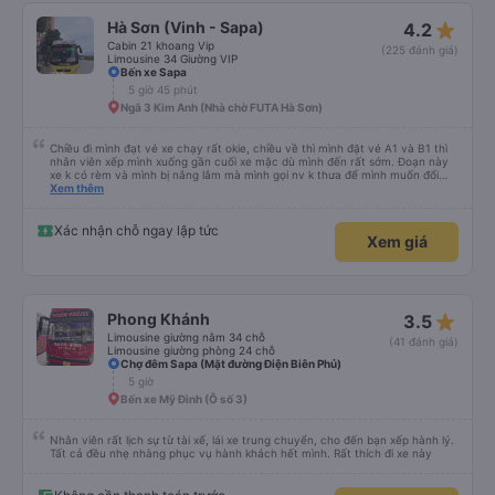
nghiệm tuyệt vời!
star_rate
Hà Sơn (Vinh - Sapa)
4.2
Cabin 21 khoang Vip
(225 đánh giá)
Limousine 34 Giường VIP
Bến xe Sapa
5 giờ 45 phút
Ngã 3 Kim Anh (Nhà chờ FUTA Hà Sơn)
Chiều đi mình đạt vé xe chạy rất okie, chiều về thì mình đặt vé A1 và B1 thì
nhân viên xếp mình xuống gần cuối xe mặc dù mình đến rất sớm. Đoạn này
xe k có rèm và mình bị nắng lắm mà mình gọi nv k thưa để mình muốn đổi
chỗ. Đến Hà Nội mình chuyển sang xe khác cũng của hãng này đi rất thích,
Xem thêm
xe mới hơn, tiện nghi và sạch sẽ. Lái xe và nv cũng nhiệt tình.
Xác nhận chỗ ngay lập tức
Xem giá
star_rate
Phong Khánh
3.5
Limousine giường nằm 34 chỗ
(41 đánh giá)
Limousine giường phòng 24 chỗ
Chợ đêm Sapa (Mặt đường Điện Biên Phủ)
5 giờ
Bến xe Mỹ Đình (Ô số 3)
Nhân viên rất lịch sự từ tài xế, lái xe trung chuyển, cho đến bạn xếp hành lý.
Tất cả đều nhẹ nhàng phục vụ hành khách hết mình. Rất thích đi xe này