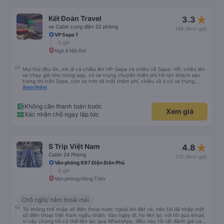
phía sau cùng của xe buýt và bạn có thể cảm thấy xe buýt rung rất nhiều,
những ghế dưới ngay trước những ghế này thoải mái hơn nhiều và chúng tôi
có thể sử dụng chúng vì chúng trống. Nhìn chung là một hành trình rất tốt :)
star_rate
Kết Đoàn Travel
3.3
xe Cabin cung điện 22 phòng
(68 đánh giá)
VP Sapa 1
5 giờ
Ngã 4 Nội Bài
Mọi thứ đều ổn, mk đi cả chiều lên HP-Sapa và chiều về Sapa- HP, chiều lên
xe chạy giờ như trong app, có xe trung chuyển miễn phí tới tận khách sạn
trong thị trấn Sapa, còn xa hơn sẽ mất thêm phí, chiều về k có xe trung
chuyển đón, phải tự ra điểm đón tại 599 Điện Biên Phủ, chiều về xe đi nhah
Xem thêm
hơn, 4h mk đã về tới bến xe Vĩnh Niệm rồi
Không cần thanh toán trước
Xem giá
Xác nhận chỗ ngay lập tức
star_rate
S Trip Việt Nam
4.8
Cabin 24 Phòng
(70 đánh giá)
Văn phòng 697 Điện Biên Phủ
6 giờ
Văn phòng Hồng Tiến
Chỗ ngồi/ nằm thoải mái
Tôi không thể nhập số điện thoại nước ngoài khi đặt vé, nên tôi đã nhập một
số điện thoại Việt Nam ngẫu nhiên. Vào ngày đi, họ liên lạc với tôi qua email,
vì vậy chúng tôi có thể liên lạc qua WhatsApp, điều này tôi rất đánh giá cao.