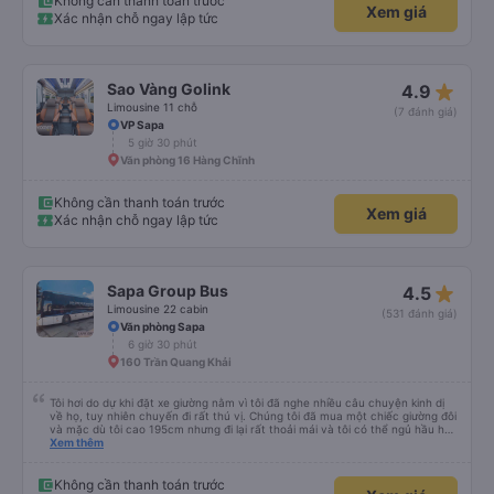
Không cần thanh toán trước
Xem giá
Xác nhận chỗ ngay lập tức
star_rate
Sao Vàng Golink
4.9
Limousine 11 chỗ
(7 đánh giá)
VP Sapa
5 giờ 30 phút
Văn phòng 16 Hàng Chĩnh
Không cần thanh toán trước
Xem giá
Xác nhận chỗ ngay lập tức
star_rate
Sapa Group Bus
4.5
Limousine 22 cabin
(531 đánh giá)
Văn phòng Sapa
6 giờ 30 phút
160 Trần Quang Khải
Tôi hơi do dự khi đặt xe giường nằm vì tôi đã nghe nhiều câu chuyện kinh dị
về họ, tuy nhiên chuyến đi rất thú vị. Chúng tôi đã mua một chiếc giường đôi
và mặc dù tôi cao 195cm nhưng đi lại rất thoải mái và tôi có thể ngủ hầu hết
thời gian (mặc dù tôi không thể duỗi chân hoàn toàn. Tôi sẽ cần thêm 20-
Xem thêm
30cm nữa). Chiếc giường rộng và hai chúng tôi có thể vừa vặn ở đó khá tốt.
Có hai điểm dừng trên đường đến Sapa (cca cứ sau 2 giờ) để tắm và ăn nhẹ.
Giường sạch sẽ và tài xế xe buýt thỉnh thoảng bấm còi. Tôi thực sự khuyên
Không cần thanh toán trước