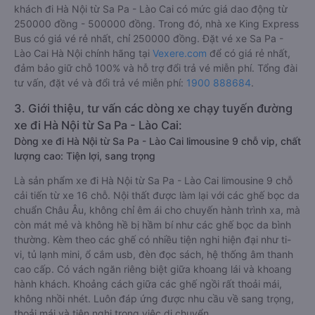
khách đi Hà Nội từ Sa Pa - Lào Cai có mức giá dao động từ
250000 đồng - 500000 đồng. Trong đó, nhà xe King Express
Bus có giá vé rẻ nhất, chỉ 250000 đồng. Đặt vé xe Sa Pa -
Lào Cai Hà Nội chính hãng tại
Vexere.com
để có giá rẻ nhất,
đảm bảo giữ chỗ 100% và hỗ trợ đổi trả vé miễn phí. Tổng đài
tư vấn, đặt vé và đổi trả vé miễn phí:
1900 888684
.
3. Giới thiệu, tư vấn các dòng xe chạy tuyến đường
xe đi Hà Nội từ Sa Pa - Lào Cai:
Dòng xe đi Hà Nội từ Sa Pa - Lào Cai limousine 9 chỗ vip, chất
lượng cao: Tiện lợi, sang trọng
Là sản phẩm xe đi Hà Nội từ Sa Pa - Lào Cai limousine 9 chỗ
cải tiến từ xe 16 chỗ. Nội thất được làm lại với các ghế bọc da
chuẩn Châu Âu, không chỉ êm ái cho chuyến hành trình xa, mà
còn mát mẻ và không hề bị hầm bí như các ghế bọc da bình
thường. Kèm theo các ghế có nhiều tiện nghi hiện đại như ti-
vi, tủ lạnh mini, ổ cắm usb, đèn đọc sách, hệ thống âm thanh
cao cấp. Có vách ngăn riêng biệt giữa khoang lái và khoang
hành khách. Khoảng cách giữa các ghế ngồi rất thoải mái,
không nhồi nhét. Luôn đáp ứng được nhu cầu về sang trọng,
thoải mái và tiện nghi trong việc di chuyển.