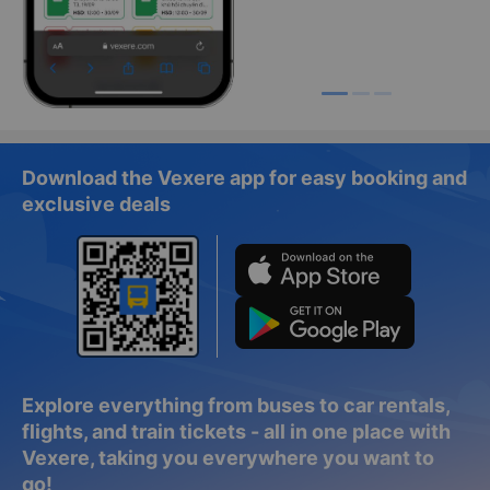
Download the Vexere app for easy booking and
exclusive deals
Explore everything from buses to car rentals,
flights, and train tickets - all in one place with
Vexere, taking you everywhere you want to
go!