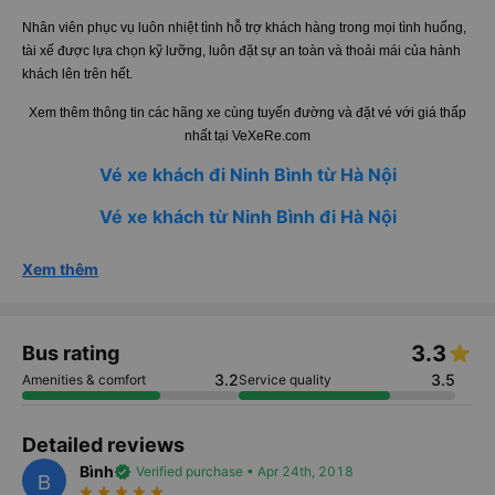
Nhân viên phục vụ luôn nhiệt tình hỗ trợ khách hàng trong mọi tình huống,
tài xế được lựa chọn kỹ lưỡng, luôn đặt sự an toàn và thoải mái của hành
khách lên trên hết.
Xem thêm thông tin các hãng xe cùng tuyến đường và đặt vé với giá thấp
nhất tại VeXeRe.com
Vé xe khách đi Ninh Bình từ Hà Nội
Vé xe khách từ Ninh Bình đi Hà Nội
Xem thêm
3.3
Bus rating
3.2
3.5
Amenities & comfort
Service quality
Detailed reviews
Bình
verified
Verified purchase • Apr 24th, 2018
B
star_rate
star_rate
star_rate
star_rate
star_rate