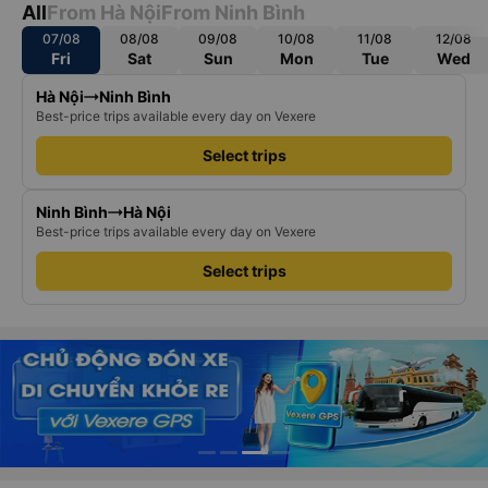
All
From Hà Nội
From Ninh Bình
07/08
08/08
09/08
10/08
11/08
12/08
Fri
Sat
Sun
Mon
Tue
Wed
Hà Nội
Ninh Bình
Best-price trips available every day on Vexere
Select trips
Ninh Bình
Hà Nội
Best-price trips available every day on Vexere
Select trips