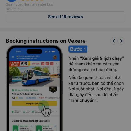
Seat type: Normal seater bus
Route: null
See all 19 reviews
keyboard_arrow_left
keyboard_arrow_right
Booking instructions on Vexere