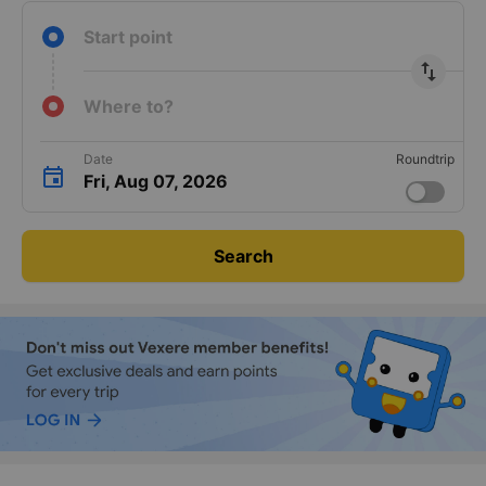
Start point
import_export
Where to?
Date
Roundtrip
Fri, Aug 07, 2026
Search