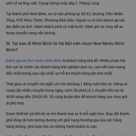
phố cổ và Rạp xiếc Trung Ương hoặc Big C Thăng Long.
Tại thành phố Ninh Bình, xe có văn phòng tại
Số 63, Đường Trần Nhân
Tông, Phố Phúc Thịnh, Phường Bích Đào. Ngoài ra có đón khách tại các
địa điểm du lịch.
Hành khách phải có mặt trước 30ph giờ xe chạy để xe
trung chuyển sang văn phòng.
III. Tại sao đi Ninh Bình từ Hà Nội nên chọn Non Nước Ninh
Bình?
Đánh giá xe Non Nước Ninh Bình
từ khách hàng khá tốt. Nhiều phản hồi
tích cực từ chính các khách hàng trải nghiệm dịch vụ, cam kết luôn mang
đến chất lượng cao cấp nhất, sự hỗ trợ khách hàng tận tình nhất.
Thời gian di chuyển rút ngắn chỉ còn khoảng 1 tiếng rưỡi trên xe. Hãng xe
cung cấp nhiều chuyến trong ngày, cách 30 phút có 1 chuyến liên tục từ
4h30 sáng đến 20h30 tối. Vô cùng thuận tiện để khách hàng lựa chọn giờ
đi phù hợp.
Được thiết kế cải tiến từ xe lớn thành loại xe ít chỗ ngồi hơn, thay đổi thành
ghế rộng rãi hơn tương đương với ghế hạng thương gia của các hãng
hàng không, phù hợp cho cả những hành khách to cao.