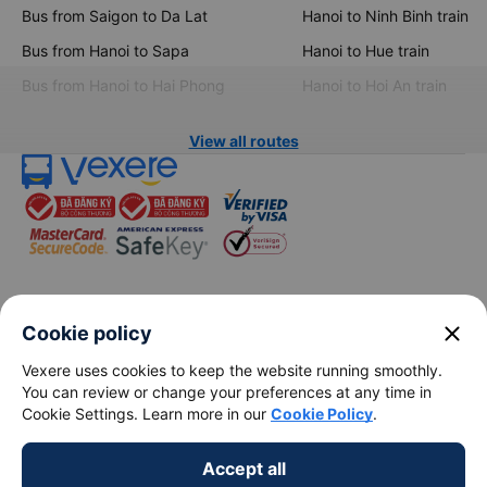
Bus from Saigon to Da Lat
Hanoi to Ninh Binh train
Bus from Hanoi to Sapa
Hanoi to Hue train
Bus from Hanoi to Hai Phong
Hanoi to Hoi An train
View all routes
keyboard_arrow_down
About Us
close
Cookie policy
Vexere uses cookies to keep the website running smoothly.
keyboard_arrow_down
Support
You can review or change your preferences at any time in
Cookie Settings. Learn more in our
Cookie Policy
.
keyboard_arrow_down
Become a Partner
Accept all