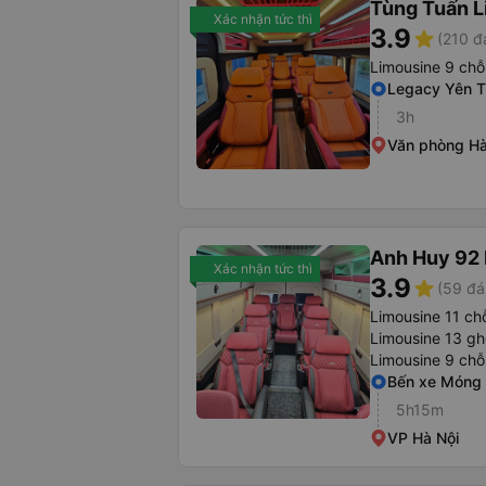
Tùng Tuấn 
Xác nhận tức thì
3.9
star
(210 đ
Limousine 9 chỗ
Legacy Yên 
3h
Văn phòng Hà
Anh Huy 92
Xác nhận tức thì
3.9
star
(59 đá
Limousine 11 ch
Limousine 13 gh
Limousine 9 chỗ
Bến xe Móng 
5h15m
VP Hà Nội