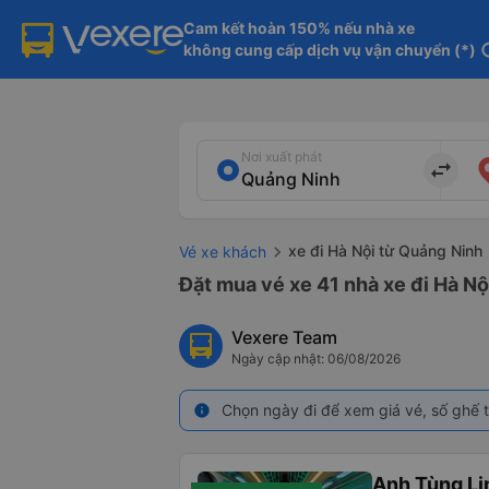
Cam kết hoàn 150% nếu nhà xe

không cung cấp dịch vụ vận chuyển (*)
in
Nơi xuất phát
import_export
xe đi Hà Nội từ Quảng Ninh
Vé xe khách
Đặt mua vé xe 41 nhà xe đi Hà Nộ
Vexere Team
Ngày cập nhật: 06/08/2026
Chọn ngày đi để xem giá vé, số ghế t
info
Anh Tùng L