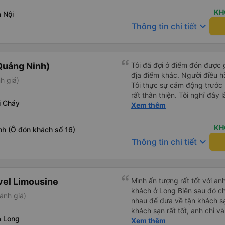
KH
 Nội
keyboard_arrow_down
Thông tin chi tiết
Quảng Ninh)
Tôi đã đợi ở điểm đón được 
địa điểm khác. Người điều h
h giá)
Tôi thực sự cảm động trước
rất thân thiện. Tôi nghĩ đây 
i Cháy
đáng tin cậy.
Xem thêm
KH
nh (Ô đón khách số 16)
keyboard_arrow_down
Thông tin chi tiết
vel Limousine
Mình ấn tượng rất tốt với anh
khách ở Long Biên sau đó ch
ánh giá)
nhau để đưa về tận khách sạn). Anh lái xe ô tô đưa 
khách sạn rất tốt, anh chỉ 
ạ Long
món ăn nổi tiếng ở Hà Nội, m
Xem thêm