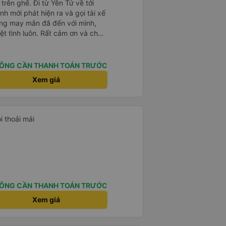
rên ghế. Đi từ Yên Tử về tới
h mới phát hiện ra và gọi tài xế
hưng may mắn đã đến với mình,
iệt tình luôn. Rất cảm ơn và chúc
ức khoẻ, vạn dặm bình an ạ!
ÔNG CẦN THANH TOÁN TRƯỚC
Xem giá
i thoải mái
ÔNG CẦN THANH TOÁN TRƯỚC
Xem giá