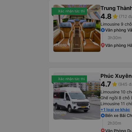
Trung Thành
Xác nhận tức thì
4.8
star
(712 đ
Limousine 9 chỗ
Văn phòng V
3h30m
Văn phòng Hà
Phúc Xuyên
Xác nhận tức thì
4.7
star
(945 đ
Limousine 10 ch
Ghế ngồi 8 chỗ 
Limousine 11 ch
+1 loại xe khác
Bến xe Bãi C
2h30m
Văn Phòng D