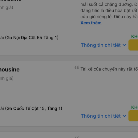
mái suốt cả chặng đường. Đi
nh giá)
đáng tiếc là điều hòa bật r
cửa gió riêng lẻ. Điều này h
hãy mang theo quần áo ấm h
Xem thêm
KH
ài (Ga Nội Địa Cột E5 Tầng 1)
keyboard_arrow_down
Thông tin chi tiết
mousine
Tài xế của chuyến này rất tố
nh giá)
KH
ài (Ga Quốc Tế Cột 15, Tầng 1)
keyboard_arrow_down
Thông tin chi tiết