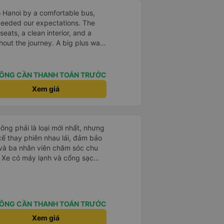
 Hanoi by a comfortable bus,
ceeded our expectations. The
eats, a clean interior, and a
out the journey. A big plus was
ess to an individual phone
en more convenient. We also
ent service: we were picked up
ÔNG CẦN THANH TOÁN TRƯỚC
dropped off exactly at the
Xem giá
thing was well-organized,
ble. A great experience — we
t rất thoải mái, và chuyến đi
hông phải là loại mới nhất, nhưng
 rất tiện nghi với ghế ngồi êm
i xế thay phiên nhau lái, đảm bảo
ảm giác dễ chịu trong suốt hành
, và ba nhân viên chăm sóc chu
ách đều có cổng sạc điện thoại
 Xe có máy lạnh và cổng sạc
ở các khu vực nghỉ ngơi. Phí
n đúng địa chỉ mà chúng tôi
. Có nhiều loại đồ ăn nhẹ để lựa
ức rất chuyên nghiệp, đúng giờ
rong bến xe để lên xe, nhưng do
m tuyệt vời — rất đáng để giới
hoảng 9 tiếng. Tôi hài lòng với
ÔNG CẦN THANH TOÁN TRƯỚC
Xem giá