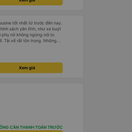
ousine tốt nhất từ trước đến nay.
hính sách yên tĩnh, như xe buýt
i phụ nữ không ngừng nói to
xế. Tài xế rất tôn trọng. Những
ả trẻ nhỏ cũng rất chu đáo. Tôi
 ngày nữa, chúng ta sẽ xem liệu
sine và dịch vụ luôn tuyệt vời.
hiệu
Xem giá
ÔNG CẦN THANH TOÁN TRƯỚC