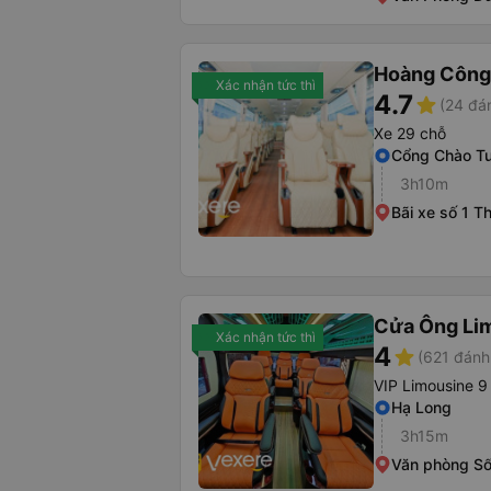
Hoàng Công
Xác nhận tức thì
4.7
star
(24 đá
Xe 29 chỗ
Cổng Chào T
3h10m
Bãi xe số 1 T
Cửa Ông Li
Xác nhận tức thì
4
star
(621 đánh
VIP Limousine 9
Hạ Long
3h15m
Văn phòng S