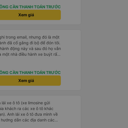
ÔNG CẦN THANH TOÁN TRƯỚC
Xem giá
ghi trong email, nhưng đó là một
ành đã cố gắng đi bộ để đón tôi.
 hành động này và sau đó họ vẫn
là một nhà điều hành xe buýt rất
ÔNG CẦN THANH TOÁN TRƯỚC
Xem giá
 lái xe ô tô (xe limosine gửi
ia khách ra các xe ô tô khác
mình về
và hướng dẫn các địa danh các
ình để ý khi anh trả khách thì