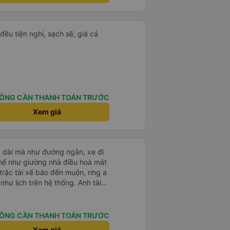
đều tiện nghi, sạch sẽ, giá cả
ÔNG CẦN THANH TOÁN TRƯỚC
Xem giá
g dài mà như đường ngắn, xe đi
ế như giường nhà điều hoà mát
trặc tài xế báo đến muộn, nhg a
hư lịch trên hệ thống. Anh tài
ệt tình, trời mưa gió đã chở bọn
 anh tài xế Văn Sĩ cùng với nhà
 gặp lại a ạ.
ÔNG CẦN THANH TOÁN TRƯỚC
Xem giá