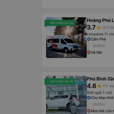
Hoàng Phú 
Xác nhận tức thì
3.7
star
(313 đá
Limousine 11 ch
Cẩm Phả
2h30m
Hà Nội
Phú Bình (Q
Xác nhận tức thì
4.6
star
(70 đá
Ghế ngồi 7 chỗ
Chợ Mạo Khê
2h35m
Nhà Hát Lớn 