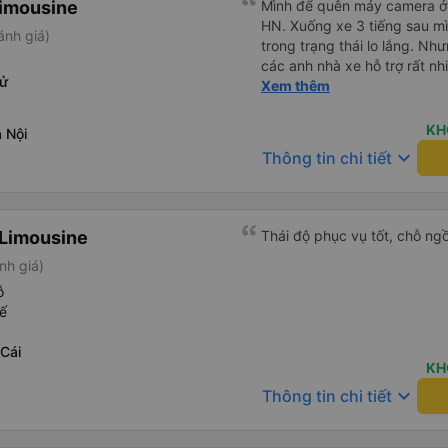
Limousine
Mình để quên máy camera ở t
HN. Xuống xe 3 tiếng sau mìn
ánh giá)
trong trạng thái lo lắng. N
các anh nhà xe hỗ trợ rất nh
Tử
các anh nhà xe Tùng Tuấn s
Xem thêm
KH
 Nội
keyboard_arrow_down
Thông tin chi tiết
 Limousine
Thái độ phục vụ tốt, chỗ ngồ
nh giá)
ỗ
ế
Cái
KH
keyboard_arrow_down
Thông tin chi tiết