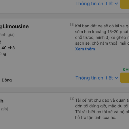
keyboard_arrow_down
Thông tin chi tiết
g Limousine
Khi bạn đặt xe sẽ có lái xe g
sớm hơn khoảng 15-20 phút.A
ánh giá)
chỗ trước, mình đj xe ghép n
ỗ
sạch sẽ, chỗ nằm thoải mái 
 40 chỗ
người thì hơi vướng víu xíu 
Xem thêm
hòng
sâu nên bạn nào không chịu 
đắp cho ấm. Bác tài lái xe k
chuyện điện thoại khá là to 
KH
dậy sương sương khoảng 2-
keyboard_arrow_down
Thông tin chi tiết
béo nên dễ ngủ tỉnh là ngủ t
à Đông
màn nhựa ngăn cách khách vớ
chung mình rất có thiện cảm
xuống Hạ Long thì mình vẫn 
nh
Tài xế rất chu đáo và quan 
đón tôi đúng giờ, mặc dù tôi
 giá)
Tôi rất biết ơn tài xế và bộ
hỗ trợ tận tình của họ.