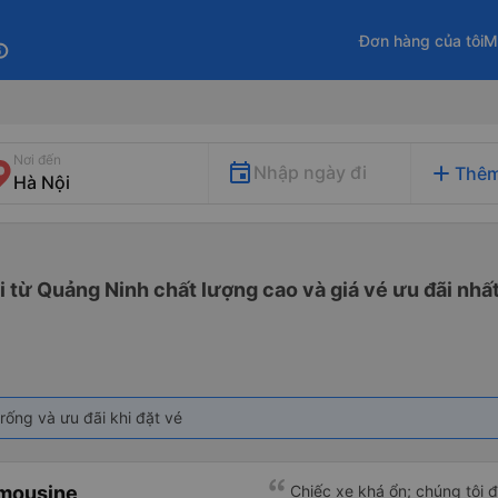
Đơn hàng của tôi
M
fo
Nơi đến
add
Nhập ngày đi
Thêm
i từ Quảng Ninh chất lượng cao và giá vé ưu đãi nhấ
rống và ưu đãi khi đặt vé
imousine
Chiếc xe khá ổn; chúng tôi đ