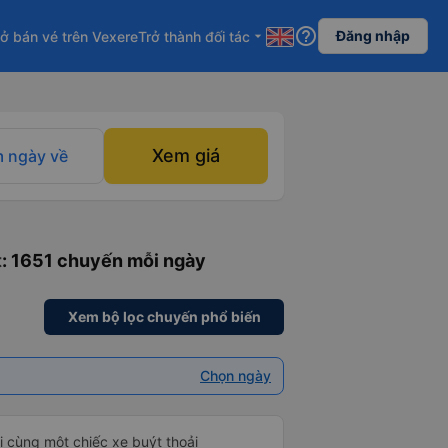
help_outline
Đăng nhập
ở bán vé trên Vexere
Trở thành đối tác
arrow_drop_down
Xem giá
 ngày về
t
: 1651 chuyến mỗi ngày
Xem bộ lọc chuyến phổ biến
Chọn ngày
i cùng một chiếc xe buýt thoải