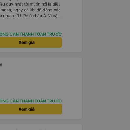
ều duy nhất tôi muốn nói là điều
ất mạnh, ngay cả khi đã đóng các
ầu như phổ biến ở châu Á. Vì vậy,
oặc thứ gì đó để che chắn.
ÔNG CẦN THANH TOÁN TRƯỚC
Xem giá
t!
ÔNG CẦN THANH TOÁN TRƯỚC
Xem giá