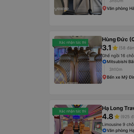
3h50m
Văn phòng Hà
Hùng Đức (
Xác nhận tức thì
3.1
star
(58 đán
Ghế ngồi 16 chỗ
Mitsubishi Bã
3h10m
Bến xe Mỹ Đì
Hạ Long Tra
Xác nhận tức thì
4.8
star
(925 đ
Limousine 9 chỗ
Văn phòng H