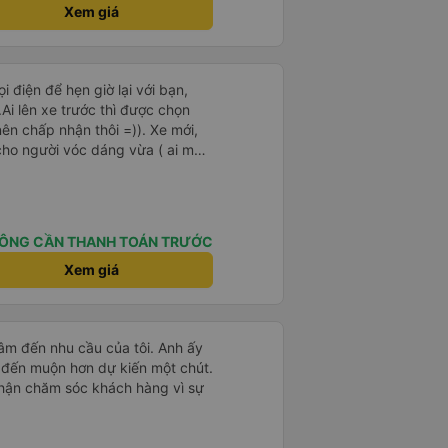
Xem giá
ọi điện để hẹn giờ lại với bạn,
i lên xe trước thì được chọn
ên chấp nhận thôi =)). Xe mới,
cho người vóc dáng vừa ( ai m8
ha ). Hừm xe mới, điều hoà lạnh
được lạnh nhớ lấu cái chăn dày
há là êm nhưng mỗi tội khi nói
làm mình trong chuyến đi tỉnh
ÔNG CẦN THANH TOÁN TRƯỚC
3 lần nhưng vẫn ngủ ngon (may
íp ). Nhà xe nên mắc cái rèm hay
Xem giá
i lái xe, ổm cho 2 bên. Nói
 với nhà xe này nên nếu đi đâu
chọn quay lại nhà xe ni.
tâm đến nhu cầu của tôi. Anh ấy
 đến muộn hơn dự kiến ​​một chút.
 phận chăm sóc khách hàng vì sự