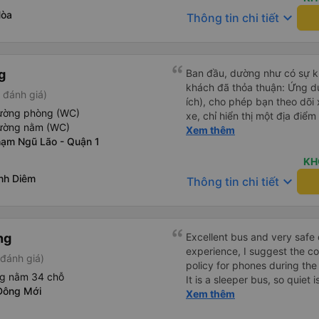
Hòa
keyboard_arrow_down
Thông tin chi tiết
g
Ban đầu, dường như có sự k
khách đã thỏa thuận: Ứng dụ
 đánh giá)
ích), cho phép bạn theo dõi 
iường phòng (WC)
xe, chỉ hiển thị một địa điể
iường nằm (WC)
điểm mà chúng tôi đã được 
Xem thêm
ạm Ngũ Lão - Quận 1
chút nhầm lẫn, và chúng tôi 
điện thoại. Tuy nhiên, tài x
KH
ban đầu, vì vậy việc lên xe 
nh Diêm
keyboard_arrow_down
Thông tin chi tiết
chúng tôi không thể sử dụng
vì muốn con trai 3 tuổi của c
phí), điều này không được ph
chúng tôi dễ dàng được xếp
ng
Excellent bus and very safe 
rất thoải mái (đáng tiếc là k
experience, I suggest the 
đánh giá)
hàng ghế đầu). Chuyến đi rấ
policy for phones during the
được phát, video được chiế
ng nằm 34 chỗ
It is a sleeper bus, so quiet 
nháy đẹp mắt trên trần xe. T
Đông Mới
Wi-Fi password clearly insid
Xem thêm
tôi thậm chí còn đến đích s
would definitely ride with them again! --------
trải nghiệm tốt; chúng tôi s