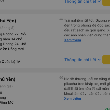
Hòa
keyboard_arrow_down
Thông tin chi tiết
hú Yên)
Trải nghiệm rất tốt. Giường 
đèn trong phòng để đọc sá
đánh giá)
đều rất sạch sẽ gọn gàng. Xe
ng Phòng 22 Chỗ
các anh nhân viên cũng thân 
ng nằm 34 chỗ
chuyển về nội thành thành ph
Xem thêm
ng Phòng 24 Chỗ
lý. Nói chung là mình rất ưn
Miền Đông mới
keyboard_arrow_down
Thông tin chi tiết
c Quốc Lộ 1A)
hú Yên)
Nv dễ thương, cái xe cũng d
pikachu treo khắp xe, mỗi g
ánh giá)
dàiiiiii để ôm nữa 🤣 cái mền
hỗ
khoái lắm đây. Lần đầu tiên
hòng
bàn chải đánh răng. Có 2 ôn
Xem thêm
Đông Mới
tới tận nơi để hỗ trợ, nói ch
KH