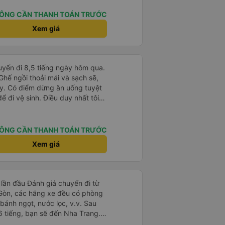
phương tiện đi lại cho cuộc
hành cảm ơn.
ÔNG CẦN THANH TOÁN TRƯỚC
Xem giá
huyến đi 8,5 tiếng ngày hôm qua.
 Ghế ngồi thoải mái và sạch sẽ,
ay. Có điểm dừng ăn uống tuyệt
ể đi vệ sinh. Điều duy nhất tôi
à cho phép thanh toán bằng thẻ
ứng dụng.
ÔNG CẦN THANH TOÁN TRƯỚC
Xem giá
lần đầu Đánh giá chuyến đi từ
 Gòn, các hãng xe đều có phòng
bánh ngọt, nước lọc, v.v. Sau
6 tiếng, bạn sẽ đến Nha Trang.
 dịch vụ đưa đón miễn phí, tuy