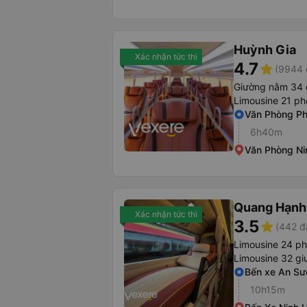
Huỳnh Gia
Xác nhận tức thì
4.7
star
(9944 
Giường nằm 34 
Limousine 21 p
Văn Phòng P
6h40m
Văn Phòng Ni
Quang Hạnh
Xác nhận tức thì
3.5
star
(442 đ
Limousine 24 p
Limousine 32 g
Bến xe An S
10h15m