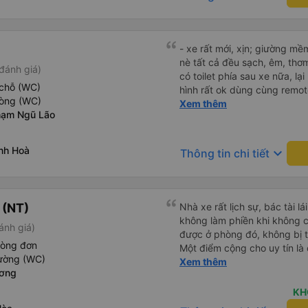
hơn một giờ so với thời gian
- xe rất mới, xịn; giường mề
nè tất cả đều sạch, êm, thơ
đánh giá)
có toilet phía sau xe nữa, lại
chỗ (WC)
hình rất ok dùng cùng remot
hòng (WC)
mượt khi xem youtube và netf
Xem thêm
hạm Ngũ Lão
nhen. - xe ngày lễ chạy rất l
22g đêm nhà xe Huỳnh gia c
đi là chuyến cuối lúc 23:30,
nh Hoà
keyboard_arrow_down
Thông tin chi tiết
cạnh là nhân viên phát loa th
và tận tình, lịch sự chứ ko n
khách hỏi giống 1 số hãng xe khác mà mình
lễ khi đông người. mỗi người
 (NT)
Nhà xe rất lịch sự, bác tài l
- 1 bài đánh giá từ khách rấ
không làm phiền khi không c
ánh giá)
Bình Ba cùng bạn bè và gia 
được ở phòng đó, không bị 
hòng đơn
Một điểm cộng cho uy tín là
iường (WC)
Xem thêm
cùng chuyến để 
ương
KH