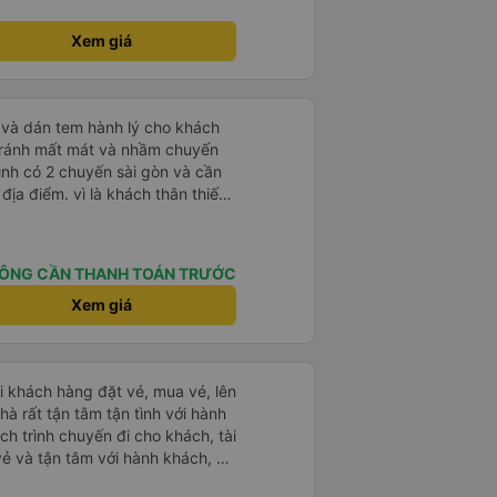
t an toàn. Để dịch vụ hoàn hảo
 quy định rõ ràng về việc giữ im
Xem giá
ại) vào ban đêm để tránh làm
 Ngoài ra, nhà xe nên dán sẵn
 hành khách dễ dàng sử dụng.
à xe trong tương lai!
tránh mất mát và nhầm chuyến
mình có 2 chuyến sài gòn và cần
khách thân thiết
òng và tin tưởng. tuy nhiên rất
n anh chị em nhà xe cùng nhau
iếp
ÔNG CẦN THANH TOÁN TRƯỚC
 nữa thì chắc chắn quy công ty
chọn số 1 quy nhơn. rất cảm
Xem giá
 như chị Thảo đã lắng nghe và
 thiết nhiều năm của nhà xe từ
i khách hàng đặt vé, mua vé, lên
à rất tận tâm tận tình với hành
ch trình chuyến đi cho khách, tài
 vẻ và tận tâm với hành khách, xe
g tấc cả mọi thứ đều rất tốt. Vì