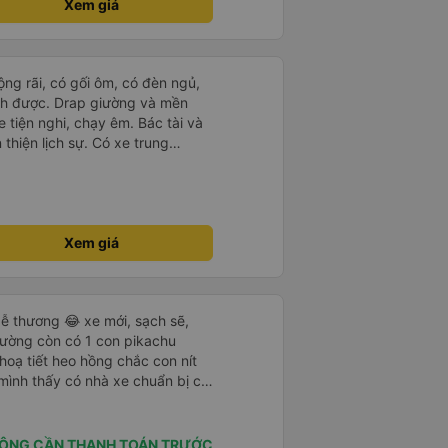
Xem giá
rộng rãi, có gối ôm, có đèn ngủ,
ch được. Drap giường và mền
 tiện nghi, chạy êm. Bác tài và
thiện lịch sự. Có xe trung
ố tuy hoà rất tiện. Giá vé hợp
g ý, cảm ơn nhà xe.
Xem giá
ễ thương 😂 xe mới, sạch sẽ,
iường còn có 1 con pikachu
 hoạ tiết heo hồng chắc con nít
 mình thấy có nhà xe chuẩn bị cả
g bà cụ lên xe còn được nv dẫn
ung là chu đáo ah.
ÔNG CẦN THANH TOÁN TRƯỚC