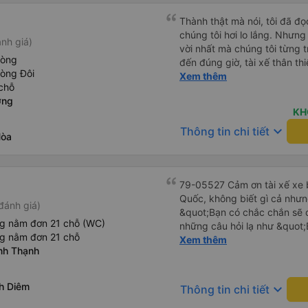
Thành thật mà nói, tôi đã đ
chúng tôi hơi lo lắng. Nhưng
nh giá)
vời nhất mà chúng tôi từng t
hòng
đến đúng giờ, tài xế thân th
hòng Đôi
vẫn hơi xóc, nhưng đó là đặ
Xem thêm
chỗ
ngồi thoải mái. Chúng tôi thự
ơng
KH
keyboard_arrow_down
Thông tin chi tiết
Hòa
79-05527 Cảm ơn tài xế xe b
Quốc, không biết gì cả nhưn
đánh giá)
&quot;Bạn có chắc chắn sẽ 
ng nằm đơn 21 chỗ (WC)
những câu hỏi lạ như &quot;
ng nằm đơn 21 chỗ
sạn của chúng tôi không?&q
Xem thêm
nh Thạnh
của mọi thứ. Vốn dĩ tôi đến
báo lúc đó nhưng tài xế bảo
và thậm chí còn đón tôi tại 
h Diêm
keyboard_arrow_down
Thông tin chi tiết
buổi sáng. ngu ngốc đến mức 