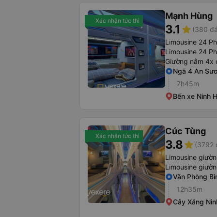
Mạnh Hùng
Xác nhận tức thì
3.1
star
(380 đá
Limousine 24 P
Limousine 24 P
Giường nằm 4x 
Ngã 4 An Sư
7h45m
Bến xe Ninh 
Cúc Tùng
Xác nhận tức thì
3.8
star
(3792 
Limousine giườ
Limousine giườ
Văn Phòng Bì
12h35m
Cây Xăng Nin