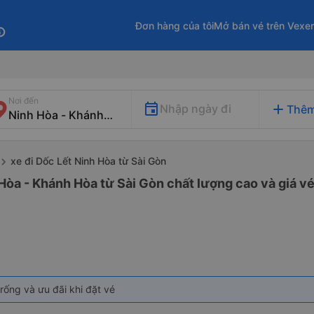
Đơn hàng của tôi
Mở bán vé trên Vexe
fo
Nơi đến
add
Nhập ngày đi
Thêm
xe đi Dốc Lết Ninh Hòa từ Sài Gòn
Hòa - Khánh Hòa từ Sài Gòn chất lượng cao và giá vé
rống và ưu đãi khi đặt vé