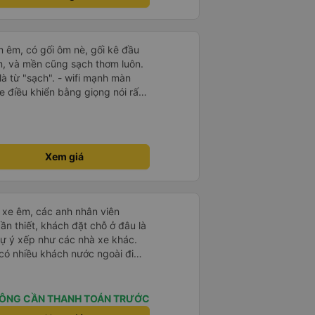
 quy định
m êm, có gối ôm nè, gối kê đầu
m, và mền cũng sạch thơm luôn.
 là từ "sạch". - wifi mạnh màn
e điều khiển bằng giọng nói rất
lix đc cài sẵn. đáng giá tiền
à nhiều luôn, đếm sơ sơ từ lúc
ó tới 14 chuyến xe, chuyến mình
 xe đến và đi đều đúng giờ, bên
Xem giá
ông báo chuyến xe rất là chi tiết
ạt nộ hay to tiếng khó chịu khi
 từng đi vào dịp
 1 túi nước suối, bánh, khăn ướt.
ái xe êm, các anh nhân viên
t hay đi thăm cô Út Tăng đảo
ần thiết, khách đặt chỗ ở đâu là
đình
tự ý xếp như các nhà xe khác.
 có nhiều khách nước ngoài đi
đến Nha Trang nha!
ÔNG CẦN THANH TOÁN TRƯỚC