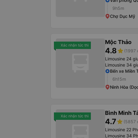
Văn phòng Qu
9h5m
Chợ Dục Mỹ
Mộc Thảo
Xác nhận tức thì
4.8
star
(1997 
Limousine 24 g
Limousine 34 g
Bến xe Miền 
6h15m
Ninh Hòa (Dọ
Bình Minh T
Xác nhận tức thì
4.7
star
(5857 
Limousine 22 P
Limousine 34 P