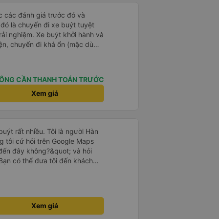
ọc các đánh giá trước đó và
 đó là chuyến đi xe buýt tuyệt
rải nghiệm. Xe buýt khởi hành và
iện, chuyến đi khá ổn (mặc dù
c trưng của Việt Nam ^^), và chỗ
c sự rất hài lòng.
ÔNG CẦN THANH TOÁN TRƯỚC
Xem giá
uýt rất nhiều. Tôi là người Hàn
g tôi cứ hỏi trên Google Maps
đến đây không?&quot; và hỏi
Bạn có thể đưa tôi đến khách
uot; Nhưng tài xế đã quan tâm.
 lúc 2h30 sáng và được thông
 tôi ngủ thêm, đợi ở trạm xăng
khách sạn bằng xe limousine vào
Xem giá
tôi nghĩ tài xế đã giúp tôi. Nếu