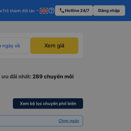
help_outline
phone
Hotline 24/7
Đăng nhập
re
Trở thành đối tác
arrow_drop_down
Xem giá
 ngày về
 ưu đãi nhất
: 289 chuyến mỗi
Xem bộ lọc chuyến phổ biến
Chọn ngày