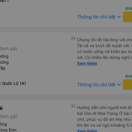
ận 1
vậy, tôi đã chọn Xe Nhà làm 
hành trình của mình. Chân t
KH
keyboard_arrow_down
Thông tin chi tiết
Chúng tôi rất hài lòng với c
Tài xế xe buýt rất tuyệt vời.
đánh giá)
có nước uống và khăn lau t
iường
vời. Có nhiều lần dừng nghỉ đ
iường
muốn đề xuất để cải thiện l
Xem thêm
Tây
nước ngoài khi đặt vé trên 
KH
c Quốc Lộ 1A)
keyboard_arrow_down
Thông tin chi tiết
ải
Hướng dẫn cho người mới đi 
Sài Gòn đi Nha Trang Ở Sài
đánh giá)
chờ, phục vụ đồ ăn nhẹ như 
hòng
khi lên xe và ngủ khoảng 5-
hòng Đơn
Ở Nha Trang, các hãng xe có
Xem thêm