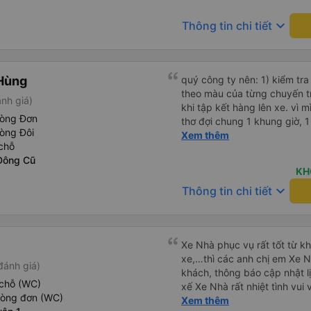
lượng tốt và tài xế lái xe rấ
một lần nữa.
hơn, tôi góp ý nhà xe nên có
keyboard_arrow_down
Thông tin chi tiết
lặng (tắt âm thanh điện tho
phiền hành khách khác ngủ.
mật khẩu Wi-Fi trong xe để
Tôi vẫn sẽ tiếp tục ủng hộ nh
Hùng
quý công ty nên: 1) kiểm tra và dán tem hành lý cho khách
theo màu của từng chuyến 
nh giá)
khi tập kết hàng lên xe. vì 
hòng Đơn
thơ đợi chung 1 khung giờ, 1 địa điểm. vì là 
òng Đôi
của quý công ty nên rất hài l
Xem thêm
chỗ
mong muốn đội ngũ nhân viê
Đông Cũ
cải thiện ngày một phát triển. 2) đồng nhất về cách giao t
KH
và CSKH nhẹ nhàng, chu đáo
keyboard_arrow_down
Thông tin chi tiết
là nhà xe được yêu thích và lựa 
ơn quý anh chị em cty cũng
tiếp nhận. " khách hàng thân
thời sinh viên"
Xe Nhà phục vụ rất tốt từ kh
xe,…thì các anh chị em Xe Nh
đánh giá)
khách, thông báo cập nhật lị
chỗ (WC)
xế Xe Nhà rất nhiệt tình vui
hòng đơn (WC)
chạy rất đúng giờ,… nói chún
Xem thêm