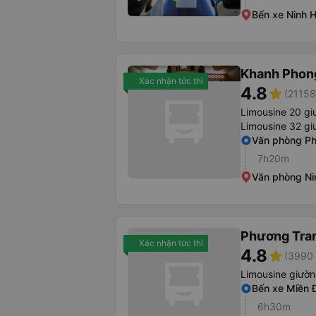
Bến xe Ninh 
Khanh Phon
Xác nhận tức thì
4.8
star
(21158
Limousine 20 g
Limousine 32 g
Văn phòng Ph
7h20m
Văn phòng Ni
Phương Tra
Xác nhận tức thì
4.8
star
(3990 
Limousine giườ
Bến xe Miền 
6h30m