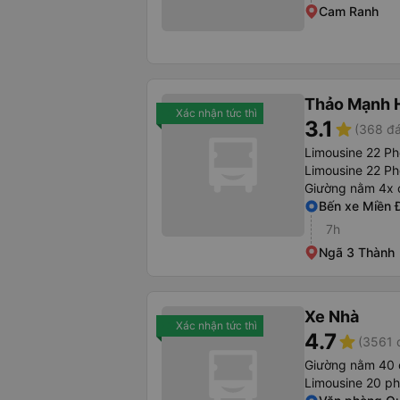
Cam Ranh
Thảo Mạnh 
Xác nhận tức thì
3.1
star
(368 đá
Limousine 22 P
Limousine 22 Ph
Giường nằm 4x 
Bến xe Miền 
7h
Ngã 3 Thành
Xe Nhà
Xác nhận tức thì
4.7
star
(3561 
Giường nằm 40 
Limousine 20 p