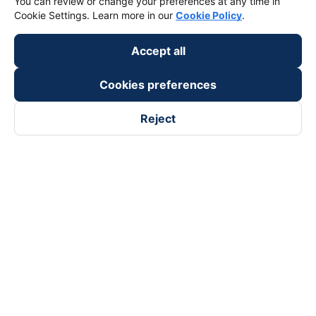
You can review or change your preferences at any time in
Cookie Settings. Learn more in our
Cookie Policy
.
keyboard_arrow_down
Become a Partner
Accept all
Payment partners
Cookies preferences
Reject