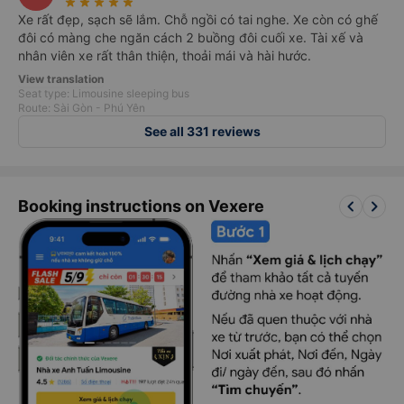
star_rate
star_rate
star_rate
star_rate
star_rate
Xe rất đẹp, sạch sẽ lắm. Chỗ ngồi có tai nghe. Xe còn có ghế
đôi có màng che ngăn cách 2 buồng đôi cuối xe. Tài xế và
nhân viên xe rất thân thiện, thoải mái và hài hước.
View translation
Seat type: Limousine sleeping bus
Route: Sài Gòn - Phú Yên
See all 331 reviews
keyboard_arrow_left
keyboard_arrow_right
Booking instructions on Vexere