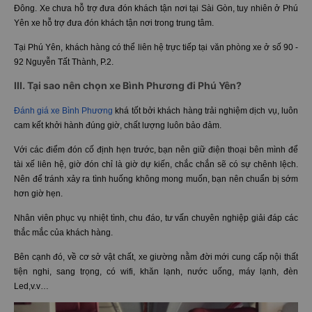
Đông. Xe chưa hỗ trợ đưa đón khách tận nơi tại Sài Gòn, tuy nhiên ở Phú
Yên xe hỗ trợ đưa đón khách tận nơi trong trung tâm.
Tại Phú Yên, khách hàng có thể liên hệ trực tiếp tại văn phòng xe ở số 90 -
92 Nguyễn Tất Thành, P.2.
III. Tại sao nên chọn xe Bình Phương đi Phú Yên?
Đánh giá xe Bình Phương
khá tốt bởi khách hàng trải nghiệm dịch vụ, luôn
cam kết khởi hành đúng giờ, chất lượng luôn bảo đảm.
Với các điểm đón cố định hẹn trước, bạn nên giữ điện thoại bên mình để
tài xế liên hệ, giờ đón chỉ là giờ dự kiến, chắc chắn sẽ có sự chênh lệch.
Nên để tránh xảy ra tình huống không mong muốn, bạn nên chuẩn bị sớm
hơn giờ hẹn.
Nhân viên phục vụ nhiệt tình, chu đáo, tư vấn chuyên nghiệp giải đáp các
thắc mắc của khách hàng.
Bên cạnh đó, về cơ sở vật chất, xe giường nằm đời mới cung cấp nội thất
tiện nghi, sang trọng, có wifi, khăn lạnh, nước uống, máy lạnh, đèn
Led,v.v…