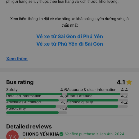
phí gửi hàng sẽ tùy thuộc theo loại hàng và kích thước, khối lượng.
Xem thêm thông tin đặt vé các hãng xe khác cùng tuyến đường với giá
thấp nhất
Vé xe từ Sài Gòn đi Phú Yên
Vé xe từ Phú Yên đi Sài Gòn
Xem thêm
4.1
Bus rating
4.6
4.4
Safety
Accurate & clear information
4.3
4.2
Detailed information
Staff's attitude
4.1
4.2
Amenities & comfort
Service quality
4.3
Punctuality
Detailed reviews
CHONG YẾN KHA
verified
Verified purchase • Jan 4th, 2024
YK