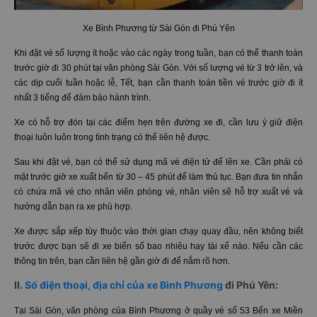
Xe Bình Phương từ Sài Gòn đi Phú Yên
Khi đặt vé số lượng ít hoặc vào các ngày trong tuần, bạn có thể thanh toán
trước giờ đi 30 phút tại văn phòng Sài Gòn. Với số lượng vé từ 3 trở lên, và
các dịp cuối tuần hoặc lễ, Tết, bạn cần thanh toán tiền vé trước giờ đi ít
nhất 3 tiếng để đảm bảo hành trình.
Xe có hỗ trợ đón tại các điểm hẹn trên đường xe đi, cần lưu ý giữ điện
thoại luôn luôn trong tình trạng có thể liên hệ được.
Sau khi đặt vé, bạn có thể sử dụng mã vé điện tử để lên xe. Cần phải có
mặt trước giờ xe xuất bến từ 30 – 45 phút để làm thủ tục. Bạn đưa tin nhắn
có chứa mã vé cho nhân viên phòng vé, nhân viên sẽ hỗ trợ xuất vé và
hướng dẫn bạn ra xe phù hợp.
Xe được sắp xếp tùy thuộc vào thời gian chạy quay đầu, nên không biết
trước được bạn sẽ đi xe biển số bao nhiêu hay tài xế nào. Nếu cần các
thông tin trên, bạn cần liên hệ gần giờ đi để nắm rõ hơn.
II.
Số điện thoại, địa chỉ của xe Bình Phương
đi Phú Yên:
Tại Sài Gòn, văn phòng của Bình Phương ở quầy vé số 53 Bến xe Miền