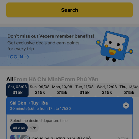
Search
All
From Hồ Chí Minh
From Phú Yên
Sat, 08/08
Sun, 09/08
Mon, 10/08
Tue, 11/08
Wed, 12/08
Thu, 13/08
315k
315k
315k
315k
315k
315k
Sài Gòn
Tuy Hòa
expand_less
30 minute(s)/trip from 17h to 17h30
Select the desired departure time
All day
17h
Limousine giường nằm 36 chỗ
2 trips