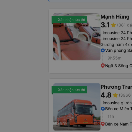
Mạnh Hùng
Xác nhận tức thì
3.1
star
(381 đá
Limousine 24 P
Limousine 24 P
Giường nằm 4x 
Văn phòng Sà
9h55m
Ngã 3 Sông 
Phương Tra
Xác nhận tức thì
4.8
star
(3966 
Limousine giườ
Bến xe Miền 
11h
Bến xe Nam 