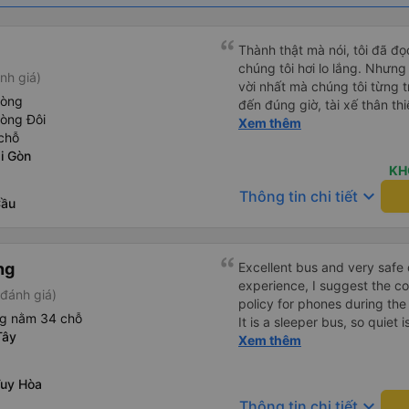
Thành thật mà nói, tôi đã đ
chúng tôi hơi lo lắng. Nhưng
nh giá)
vời nhất mà chúng tôi từng t
hòng
đến đúng giờ, tài xế thân th
hòng Đôi
vẫn hơi xóc, nhưng đó là đặ
Xem thêm
chỗ
ngồi thoải mái. Chúng tôi thự
i Gòn
KH
keyboard_arrow_down
Thông tin chi tiết
Cầu
ng
Excellent bus and very safe 
experience, I suggest the 
đánh giá)
policy for phones during the
ng nằm 34 chỗ
It is a sleeper bus, so quiet 
Tây
Wi-Fi password clearly insid
Xem thêm
would definitely ride with them again! --------
lượng tốt và tài xế lái xe rấ
Tuy Hòa
hơn, tôi góp ý nhà xe nên có
keyboard_arrow_down
Thông tin chi tiết