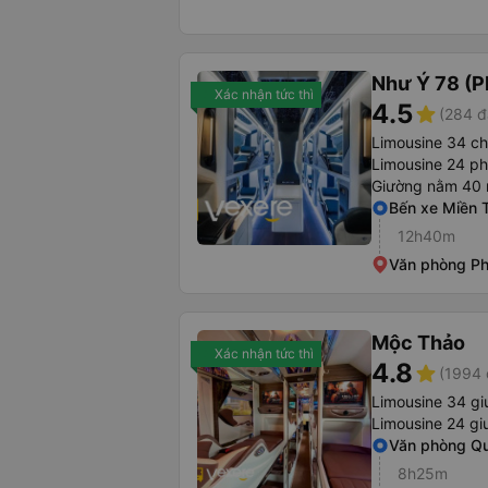
Như Ý 78 (P
Xác nhận tức thì
4.5
star
(284 đ
Limousine 34 c
Limousine 24 p
Giường nằm 40
Bến xe Miền 
12h40m
Văn phòng P
Mộc Thảo
Xác nhận tức thì
4.8
star
(1994 
Limousine 34 g
Limousine 24 g
Văn phòng Qu
8h25m