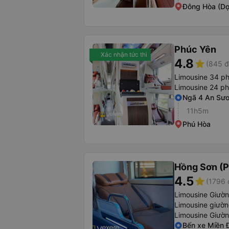
Đông Hòa (Dọ
Phúc Yên
Xác nhận tức thì
4.8
star
(845 đ
Limousine 34 p
Limousine 24 p
Ngã 4 An Sư
11h5m
Phú Hòa
Hồng Sơn (P
4.5
star
(1796 
Limousine Giườ
Limousine giườ
Limousine Giườ
Bến xe Miền 