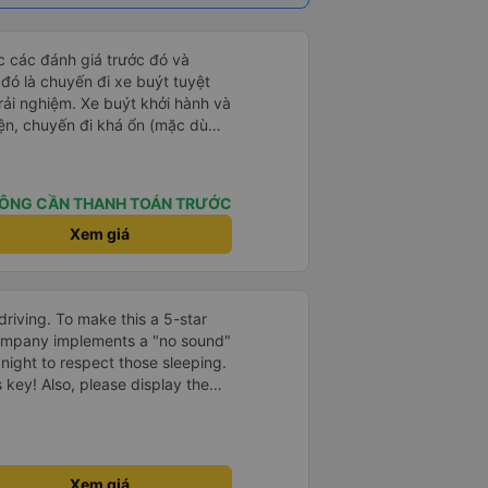
ọc các đánh giá trước đó và
 đó là chuyến đi xe buýt tuyệt
rải nghiệm. Xe buýt khởi hành và
iện, chuyến đi khá ổn (mặc dù
c trưng của Việt Nam ^^), và chỗ
c sự rất hài lòng.
ÔNG CẦN THANH TOÁN TRƯỚC
Xem giá
driving. To make this a 5-star
company implements a "no sound"
 night to respect those sleeping.
is key! Also, please display the
e the cabin for convenience. I
------ ​ Xe chất
t an toàn. Để dịch vụ hoàn hảo
 quy định rõ ràng về việc giữ im
Xem giá