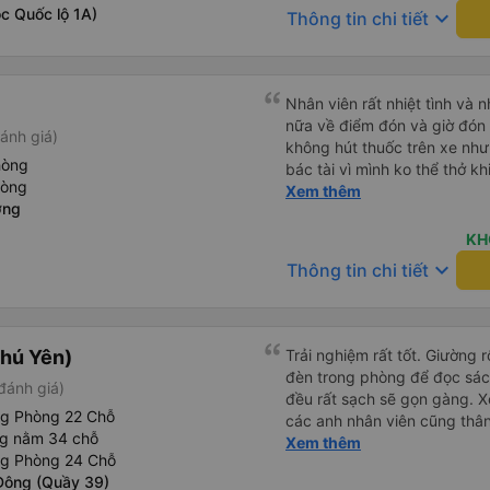
c Quốc lộ 1A)
keyboard_arrow_down
Thông tin chi tiết
Nhân viên rất nhiệt tình và n
nữa về điểm đón và giờ đón 
ánh giá)
không hút thuốc trên xe nh
hòng
bác tài vì mình ko thể thở khi có mùi 
hòng
riêng có thể tự tắt mở khi c
Xem thêm
ơng
trong, không như các xe khá
Rèm che tạo cảm giác rất riê
KH
Người 1m8 1m9 nằm cũng th
keyboard_arrow_down
Thông tin chi tiết
ngang của dãy sát kính có hơi nhỏ hơn 
có wifi nhưng không xài đượ
hơn. Xe có tới 2 bác tài và 
3 người, và họ được đào tạ
hú Yên)
Trải nghiệm rất tốt. Giường 
chuẩn phong cách dịch vụ. 
đèn trong phòng để đọc sá
đánh giá)
toilet rất hợp lý, không bị c
đều rất sạch sẽ gọn gàng. Xe
hơn 50k mà lại thoải mái hơn
ng Phòng 22 Chỗ
các anh nhân viên cũng thân 
Dịch vụ vượt sự mong đợi. H
ng nằm 34 chỗ
chuyển về nội thành thành ph
Xem thêm
thật. Sẽ giới thiệu bạn bè
ng Phòng 24 Chỗ
lý. Nói chung là mình rất ưn
Đông (Quầy 39)