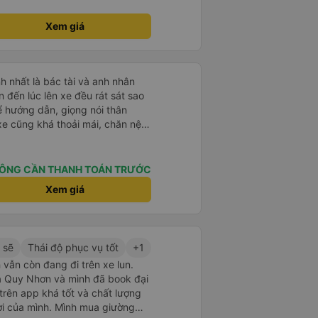
Xem giá
h nhất là bác tài và anh nhân
 hướng dẫn, giọng nói thân
 của mình hầu hết là các cô bác
sẽ thấy có một chút mùi người già
 mình ban đầu dự kiến là Ngã 3
ÔNG CẦN THANH TOÁN TRƯỚC
rab nhưng các anh hướng dẫn
Xem giá
ma nào dám chở đâu ( vì đây là
m, dân chơi cỏ kẹo ke...) Và
Ngã 3 thành , nơi sáng sủa an
 sẽ
Thái độ phục vụ tốt
+1
 đỡ
 vẫn còn đang đi trên xe lun.
 ra Quy Nhơn và mình đã book đại
 trên app khá tốt và chất lượng
ợi của mình. Mình mua giường