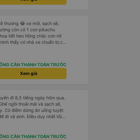
ại) vào ban đêm để tránh làm
 Ngoài ra, nhà xe nên dán sẵn
 hành khách dễ dàng sử dụng.
à xe trong tương lai!
ễ thương 😂 xe mới, sạch sẽ,
iường còn có 1 con pikachu
 hoạ tiết heo hồng chắc con nít
 mình thấy có nhà xe chuẩn bị cả
g bà cụ lên xe còn được nv dẫn
ung là chu đáo ah.
ÔNG CẦN THANH TOÁN TRƯỚC
Xem giá
huyến đi 8,5 tiếng ngày hôm qua.
 Ghế ngồi thoải mái và sạch sẽ,
ay. Có điểm dừng ăn uống tuyệt
ể đi vệ sinh. Điều duy nhất tôi
à cho phép thanh toán bằng thẻ
ứng dụng.
ÔNG CẦN THANH TOÁN TRƯỚC