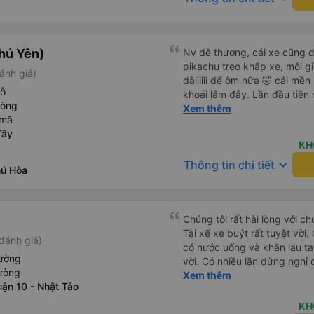
lặng (tắt âm thanh điện tho
phiền hành khách khác ngủ.
mật khẩu Wi-Fi trong xe để
Tôi vẫn sẽ tiếp tục ủng hộ nh
hú Yên)
Nv dễ thương, cái xe cũng d
pikachu treo khắp xe, mỗi g
ánh giá)
dàiiiiii để ôm nữa 🤣 cái mền
hỗ
khoái lắm đây. Lần đầu tiên
hòng
bàn chải đánh răng. Có 2 ôn
Xem thêm
 mã
tới tận nơi để hỗ trợ, nói ch
Tây
KH
keyboard_arrow_down
Thông tin chi tiết
hú Hòa
Chúng tôi rất hài lòng với c
Tài xế xe buýt rất tuyệt vời.
đánh giá)
có nước uống và khăn lau t
iường
vời. Có nhiều lần dừng nghỉ đ
iường
muốn đề xuất để cải thiện l
Xem thêm
ận 10 - Nhật Tảo
nước ngoài khi đặt vé trên 
KH