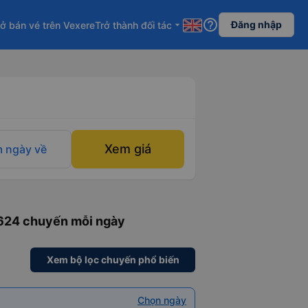
help_outline
Đăng nhập
ở bán vé trên Vexere
Trở thành đối tác
arrow_drop_down
Xem giá
 ngày về
 624 chuyến mỗi ngày
Xem bộ lọc chuyến phổ biến
Chọn ngày