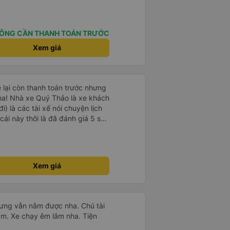
 riêng tư và đầy đầy đủ tiện nghi
ơn xe dùng tới 3 trạm dùng chân
ÔNG CẦN THANH TOÁN TRƯỚC
 ở cây xăng .và 1 trạm. Dùng
ng ở cây xăng để xe nộp nhiên
Xem giá
 nhà wc của cây xăng nhà xe này
 có mùi khó chiệu như những trạm
e lại còn thanh toán trước nhưng
ha! Nhà xe Quý Thảo là xe khách
i) là các tài xế nói chuyện lịch
cái này thôi là đã đánh giá 5 sao
n mạnh hơn🥰
psi rất dễ thương chứ không có
e khác. Đón trả đúng điểm.
t. Nói chung 10 điểm.
Xem giá
hưng vẫn nằm được nha. Chú tài
lắm. Xe chạy êm lắm nha. Tiện