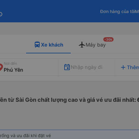
Đơn hàng của tôi
M
fo
-30k
Xe khách
Máy bay
Nơi đến
add
Nhập ngày đi
Thêm
ên từ Sài Gòn chất lượng cao và giá vé ưu đãi nhất
:
rống và ưu đãi khi đặt vé