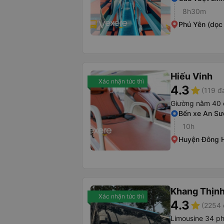
8h30m
Phú Yên (dọc
Hiếu Vinh
Xác nhận tức thì
4.3
star
(119 đ
Giường nằm 40 
Bến xe An S
10h
Huyện Đông H
Khang Thịn
Xác nhận tức thì
4.3
star
(2254 
Limousine 34 p