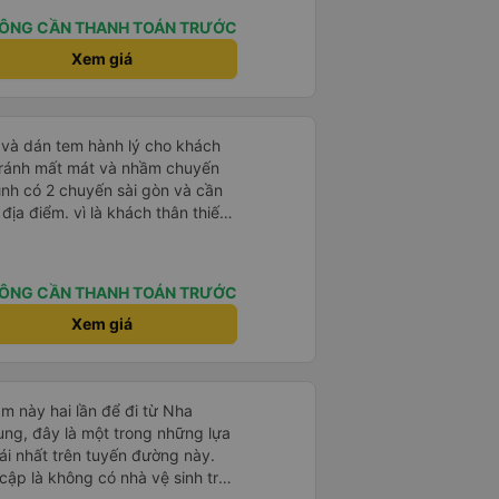
hân viên của nhà xe phải nói là
. Trước chuyến đi mình có gọi
ÔNG CẦN THANH TOÁN TRƯỚC
 hỗ trợ mình nói chuyện
Xem giá
úc mình lên xe trung chuyển và
h vali giùm tụi mình. Trên xe thì
cho khách còn chuẩn bị cả
và đặc biệt là có gối ôm.
Nchung là phải chấm nhà xe 10 sao mới đủ !!!
tránh mất mát và nhầm chuyến
mình có 2 chuyến sài gòn và cần
khách thân thiết
òng và tin tưởng. tuy nhiên rất
n anh chị em nhà xe cùng nhau
iếp
ÔNG CẦN THANH TOÁN TRƯỚC
 nữa thì chắc chắn quy công ty
chọn số 1 quy nhơn. rất cảm
Xem giá
 như chị Thảo đã lắng nghe và
 thiết nhiều năm của nhà xe từ
m này hai lần để đi từ Nha
ng, đây là một trong những lựa
i nhất trên tuyến đường này.
cập là không có nhà vệ sinh trên