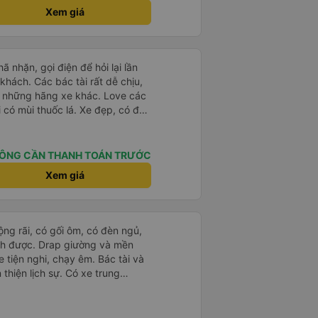
Xem giá
hã nhặn, gọi điện để hỏi lại lần
khách. Các bác tài rất dễ chịu,
ư những hãng xe khác. Love các
thuốc lá. Xe đẹp, có đèn
ần. Sạch sẽ lắm, kính xe sạch và
c, kính bị mờ do vết nước đọng.
ng tư. Có ổ cắm sạc điện thoại.
ÔNG CẦN THANH TOÁN TRƯỚC
oải mái. Nhưng hình như bề
Xem giá
1 xíu. Điểm trừ lớn là
c. Mong nhà xe đầu tư cho wifi
1 anh phục vụ, đội ngũ tổng cộng
o bài bản để phục vụ khách hàng
rộng rãi, có gối ôm, có đèn ngủ,
Thời gian xe dừng cho khách đi
ch được. Drap giường và mền
ảm giác đầy. Nói chung là chỉ cao
 tiện nghi, chạy êm. Bác tài và
 rất nhiều so với các xe khác.
thiện lịch sự. Có xe trung
ình ảnh đúng sự thật, dịch vụ
ố tuy hoà rất tiện. Giá vé hợp
g ý, cảm ơn nhà xe.