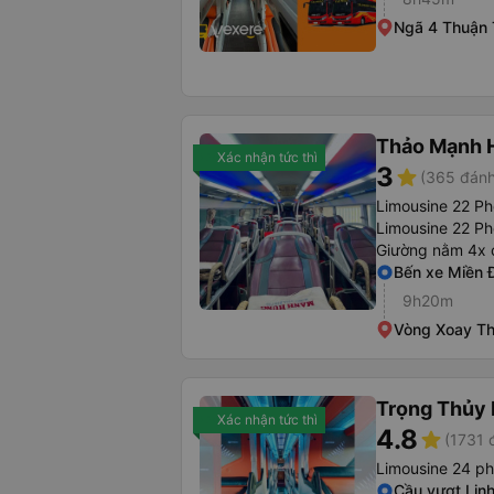
Ngã 4 Thuận 
Thảo Mạnh 
Xác nhận tức thì
3
star
(365 đánh
Limousine 22 P
Limousine 22 Ph
Giường nằm 4x 
Bến xe Miền 
9h20m
Vòng Xoay Th
Trọng Thủy 
Xác nhận tức thì
4.8
star
(1731 
Limousine 24 p
Cầu vượt Lin