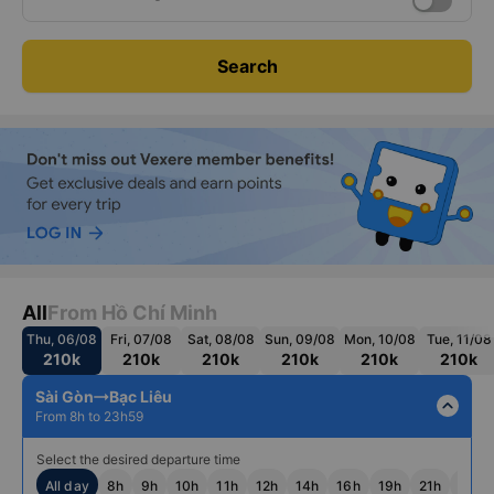
Search
All
From Hồ Chí Minh
Thu, 06/08
Fri, 07/08
Sat, 08/08
Sun, 09/08
Mon, 10/08
Tue, 11/08
210k
210k
210k
210k
210k
210k
Sài Gòn
Bạc Liêu
expand_less
From 8h to 23h59
Select the desired departure time
All day
8h
9h
10h
11h
12h
14h
16h
19h
21h
22h