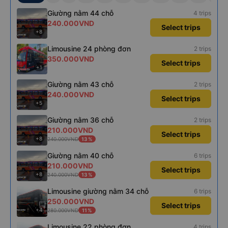
Giường nằm 44 chỗ
4 trips
240.000VND
Select trips
+8
Limousine 24 phòng đơn
2 trips
350.000VND
Select trips
+1
Giường nằm 43 chỗ
2 trips
240.000VND
Select trips
+5
Giường nằm 36 chỗ
2 trips
210.000VND
Select trips
+8
240.000VND
13%
Giường nằm 40 chỗ
6 trips
210.000VND
Select trips
+8
240.000VND
13%
Limousine giường nằm 34 chỗ
6 trips
250.000VND
Select trips
+4
280.000VND
11%
Limousine 22 phòng đơn
4 trips