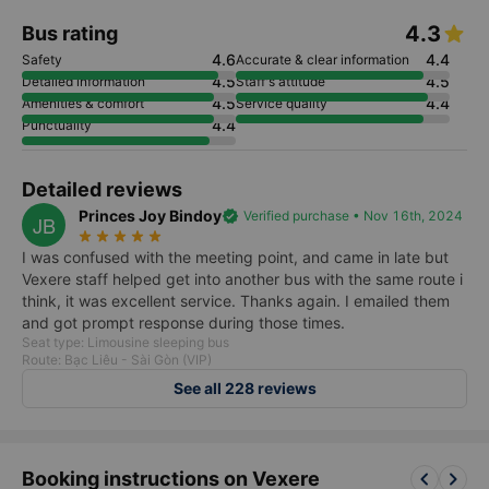
4.3
Bus rating
4.6
4.4
Safety
Accurate & clear information
4.5
4.5
Detailed information
Staff's attitude
4.5
4.4
Amenities & comfort
Service quality
4.4
Punctuality
Detailed reviews
Princes Joy Bindoy
verified
Verified purchase • Nov 16th, 2024
JB
star_rate
star_rate
star_rate
star_rate
star_rate
I was confused with the meeting point, and came in late but
Vexere staff helped get into another bus with the same route i
think, it was excellent service. Thanks again. I emailed them
and got prompt response during those times.
Seat type: Limousine sleeping bus
Route: Bạc Liêu - Sài Gòn (VIP)
See all 228 reviews
keyboard_arrow_left
keyboard_arrow_right
Booking instructions on Vexere