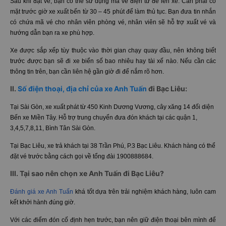
Sau khi đặt vé, bạn có thể sử dụng mã vé điện tử để lên xe. Cần phải có
mặt trước giờ xe xuất bến từ 30 – 45 phút để làm thủ tục. Bạn đưa tin nhắn
có chứa mã vé cho nhân viên phòng vé, nhân viên sẽ hỗ trợ xuất vé và
hướng dẫn bạn ra xe phù hợp.
Xe được sắp xếp tùy thuộc vào thời gian chạy quay đầu, nên không biết
trước được bạn sẽ đi xe biển số bao nhiêu hay tài xế nào. Nếu cần các
thông tin trên, bạn cần liên hệ gần giờ đi để nắm rõ hơn.
II.
Số điện thoại, địa chỉ của xe Anh Tuấn
đi Bạc Liêu:
Tại Sài Gòn, xe xuất phát từ 450 Kinh Dương Vương, cây xăng 14 đối diện
Bến xe Miền Tây. Hỗ trợ trung chuyển đưa đón khách tại các quận 1,
3,4,5,7,8,11, Bình Tân Sài Gòn.
Tại Bạc Liêu, xe trả khách tại 38 Trần Phú, P.3 Bạc Liêu. Khách hàng có thể
đặt vé trước bằng cách gọi về tổng đài 1900888684.
III. Tại sao nên chọn xe Anh Tuấn đi Bạc Liêu?
Đánh giá xe Anh Tuấn
khá tốt dựa trên trải nghiệm khách hàng, luôn cam
kết khởi hành đúng giờ.
Với các điểm đón cố định hẹn trước, bạn nên giữ điện thoại bên mình để