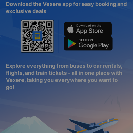
Download the Vexere app for easy booking and
exclusive deals
Explore everything from buses to car rentals,
flights, and train tickets - all in one place with
Vexere, taking you everywhere you want to
go!