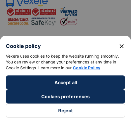
keyboard_arrow_down
About Us
close
Cookie policy
Vexere uses cookies to keep the website running smoothly.
keyboard_arrow_down
Support
You can review or change your preferences at any time in
Cookie Settings. Learn more in our
Cookie Policy
.
keyboard_arrow_down
Become a Partner
Accept all
Payment partners
Cookies preferences
Reject