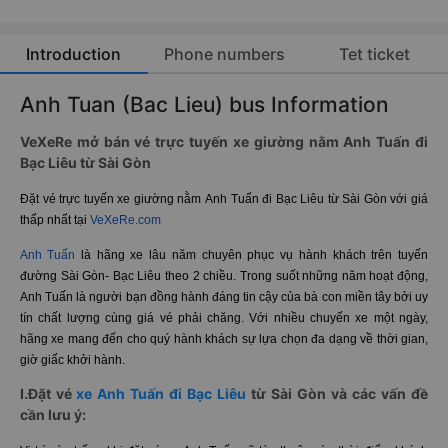
Introduction
Phone numbers
Tet ticket
Anh Tuan (Bac Lieu) bus Information
VeXeRe mở bán vé trực tuyến xe giường nằm Anh Tuấn đi
Bạc Liêu từ Sài Gòn
Đặt vé trực tuyến xe giường nằm Anh Tuấn đi Bạc Liêu từ Sài Gòn với giá
thấp nhất tại
VeXeRe.com
Anh Tuấn
là hãng xe lâu năm chuyên phục vụ hành khách trên tuyến
đường Sài Gòn- Bạc Liêu theo 2 chiều. Trong suốt những năm hoạt động,
Anh Tuấn là người bạn đồng hành đáng tin cậy của bà con miền tây bởi uy
tín chất lượng cùng giá vé phải chăng. Với nhiều chuyến xe một ngày,
hãng xe mang đến cho quý hành khách sự lựa chọn đa dạng về thời gian,
giờ giấc khởi hành.
I.Đặt vé
xe Anh Tuấn đi Bạc Liêu
từ Sài Gòn và các vấn đề
cần lưu ý: