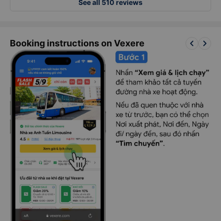
See all 510 reviews
keyboard_arrow_left
keyboard_arrow_right
Booking instructions on Vexere