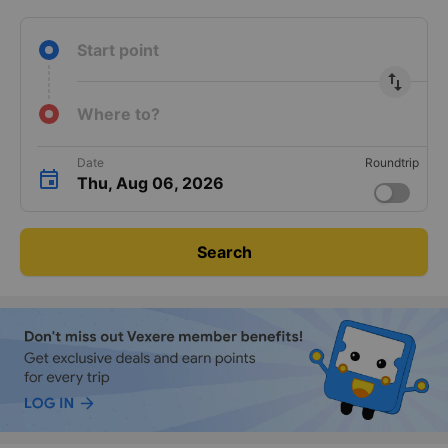
Start point
import_export
Where to?
Date
Roundtrip
Thu, Aug 06, 2026
Search