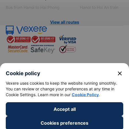
Bus from Hanoi to Hai Phong
Hanoi to Hoi An train
View all routes
keyboard_arrow_down
About Us
close
Cookie policy
Vexere uses cookies to keep the website running smoothly.
keyboard_arrow_down
Support
You can review or change your preferences at any time in
Cookie Settings. Learn more in our
Cookie Policy
.
keyboard_arrow_down
Become a Partner
Accept all
Payment partners
Cookies preferences