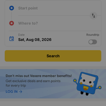
Start point
import_export
Where to?
Date
Roundtrip
Sat, Aug 08, 2026
Search