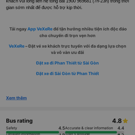
khách vui lòng liên hệ tổng đài 1900 969681 (7h-23h) trong thời
gian sớm nhất để được hỗ trợ kịp thời.
Tải ngay
App VeXeRe
để tận hưởng nhiều tiện ích độc đáo
cho chuyến đi trọn vẹn hơn
VeXeRe
– Đặt vé xe khách trực tuyến với đa dạng lựa chọn
và vô vàn ưu đãi
Đặt xe đi Phan Thiết từ Sài Gòn
Đặt xe đi Sài Gòn từ Phan Thiết
Xem thêm
4.8
Bus rating
4.5
4.4
Safety
Accurate & clear information
3.6
4.5
Detailed information
Staff's attitude