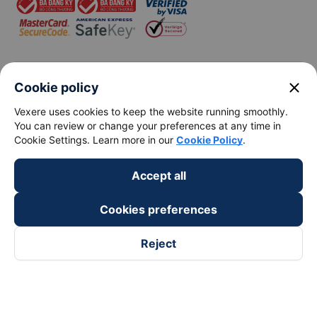
keyboard_arrow_down
About Us
close
Cookie policy
Vexere uses cookies to keep the website running smoothly.
keyboard_arrow_down
Support
You can review or change your preferences at any time in
Cookie Settings. Learn more in our
Cookie Policy
.
keyboard_arrow_down
Become a Partner
Accept all
Payment partners
Cookies preferences
Reject