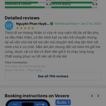
4.3
4.4
Amenities & comfort
Service quality
Detailed reviews
Nguyễn Phan Huyền
verified
Verified purchase • Jan 21st, 2023
HT
star_rate
star_rate
star_rate
star_rate
star_rate
Trinh
Thích đi xe Hoàng Nhân vì vừa rẻ vừa cskh tốt,tài xế lẫn phụ
xe đều thân thiện, có lần mình kẹt xe nên trễ chuyến nhưng
tài xế vẫn chờ mà tới nơi vẫn nói chuyện nhỏ nhẹ tận tình với
mình chứ k có chửi. Mền ấm,êm nhưng đối với mình thì gối hơi
cứng, được cái có đai cố định nên gối k bị chạy lung tung.
Chất lượng phục vụ tốt nên sẽ đi dài dài
View translation
Seat type: Normal sleeping bus
Route: Sài Gòn - Phan Rang
See all 744 reviews
keyboard_arrow_left
keyboard_arrow_right
Booking instructions on Vexere