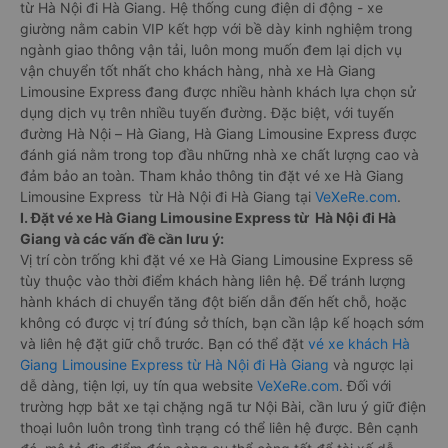
từ Hà Nội đi Hà Giang. Hệ thống cung điện di động - xe
giường nằm cabin VIP kết hợp với bề dày kinh nghiệm trong
ngành giao thông vận tải, luôn mong muốn đem lại dịch vụ
vận chuyển tốt nhất cho khách hàng, nhà xe Hà Giang
Limousine Express đang được nhiều hành khách lựa chọn sử
dụng dịch vụ trên nhiều tuyến đường. Đặc biệt, với tuyến
đường Hà Nội – Hà Giang, Hà Giang Limousine Express được
đánh giá nằm trong top đầu những nhà xe chất lượng cao và
đảm bảo an toàn. Tham khảo thông tin đặt vé xe Hà Giang
Limousine Express từ Hà Nội đi Hà Giang tại
VeXeRe.com
.
I. Đặt vé xe Hà Giang Limousine Express từ Hà Nội đi Hà
Giang và các vấn đề cần lưu ý:
Vị trí còn trống khi đặt vé xe Hà Giang Limousine Express sẽ
tùy thuộc vào thời điểm khách hàng liên hệ. Để tránh lượng
hành khách di chuyển tăng đột biến dẫn đến hết chỗ, hoặc
không có được vị trí đúng sở thích, bạn cần lập kế hoạch sớm
và liên hệ đặt giữ chỗ trước. Bạn có thể đặt
vé xe khách Hà
Giang Limousine Express từ Hà Nội đi Hà Giang
và ngược lại
dễ dàng, tiện lợi, uy tín qua website
VeXeRe.com
. Đối với
trường hợp bắt xe tại chặng ngã tư Nội Bài, cần lưu ý giữ điện
thoại luôn luôn trong tình trạng có thể liên hệ được. Bên cạnh