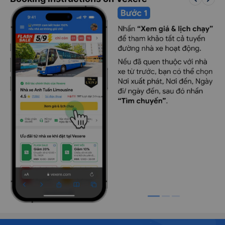
Đội ngũ tài xế kinh nghiệm, lái xe an toàn, không nhồi nhét
khách. Với các chuyến xe đi đêm, tài xế vẫn chạy tốc độ vừa
phải, xe chạy rất êm, khách hàng có thể ngủ hoặc nghỉ ngơi
dưỡng sức trên suốt chặng đường đi.