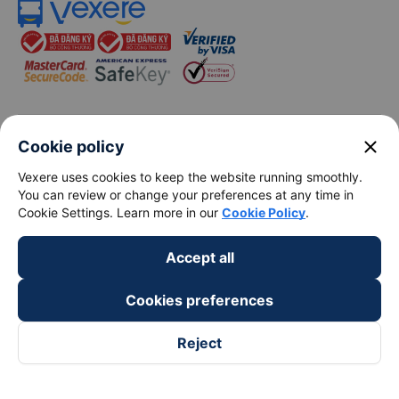
keyboard_arrow_down
About Us
close
Cookie policy
Vexere uses cookies to keep the website running smoothly.
keyboard_arrow_down
Support
You can review or change your preferences at any time in
Cookie Settings. Learn more in our
Cookie Policy
.
keyboard_arrow_down
Become a Partner
Accept all
Payment partners
Cookies preferences
Reject