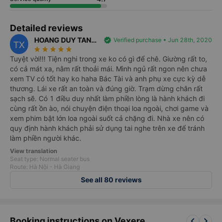
sẽ càng dễ hơn khi tài xế liên hệ đón.
III. Tại sao nên đặt vé xe Hà Giang Limousine Express đi Hà
Detailed reviews
Giang ?
Nhà xe
Hà Giang Limousine Express
là nhà xe có chất lượng
HOANG DUY TAN
verified
Verified purchase • Jun 28th, 2020
TX
tốt và hoàn hảo. Được mệnh danh là cung điện di động, hệ
star_rate
star_rate
star_rate
star_rate
star_rate
XUYEN
Tuyệt vời!!! Tiện nghi trong xe ko có gì để chê. Giường rất to,
thống xe Hà Giang Limousine Express trang bị buồng giường
có cả mát xa, nằm rất thoải mái. Mình ngủ rất ngon nên chưa
nằm cabin VIP 22 chỗ, mỗi buồng cabin được tách riêng biệt
xem TV có tốt hay ko haha Bác Tài và anh phụ xe cực kỳ dễ
và trang bị hệ thống LCD, tai nghe, nước uống, khăn lạnh,
thương. Lái xe rất an toàn và đúng giờ. Trạm dừng chân rất
chăn ga gối đệm mang đến sự trải nghiệm tốt nhất cho hành
sạch sẽ. Có 1 điều duy nhất làm phiền lòng là hành khách đi
khách trên xe. Ngoài ra nhà xe luôn cam kết khởi hành đúng
cùng rất ồn ào, nói chuyện điện thoại loa ngoài, chơi game và
giờ, tuy nhiên thời gian đến còn tùy thuộc vào tình hình giao
xem phim bật lớn loa ngoài suốt cả chặng đi. Nhà xe nên có
thông. Với các điểm đón dọc đường xe chạy, bạn nên giữ điện
quy định hành khách phải sử dụng tai nghe trên xe để tránh
thoại bên mình để tài xế liên hệ, giờ đón chỉ là giờ dự kiến,
làm phiền người khác.
chắc chắn sẽ có sự chênh lệch. Nên để tránh trễ xe, bạn nên
View translation
chuẩn bị sớm hơn giờ hẹn.
Seat type: Normal seater bus
Nhân viên phục vụ nhiệt tình, chu đáo, tư vấn chuyên nghiệp
Route: Hà Nội - Hà Giang
giải đáp các thắc mắc của khách hàng. Đội ngũ tài xế kinh
See all 80 reviews
nghiệm, lái xe an toàn, không nhồi nhét khách. Với các chuyến
xe đi đêm, tài xế vẫn chạy tốc độ vừa phải, xe chạy rất êm,
khách hàng có thể ngủ hoặc nghỉ ngơi dưỡng sức trên suốt
chặng đường đi.
keyboard_arrow_left
keyboard_arrow_right
Booking instructions on Vexere