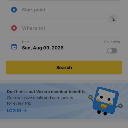
Start point
import_export
Where to?
Date
Roundtrip
Sun, Aug 09, 2026
Search