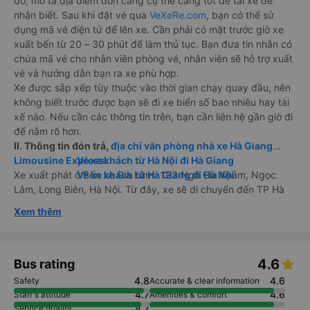
đó, mô tả địa điểm đón càng cụ thể càng tốt để tài xế dễ
nhận biết. Sau khi đặt vé qua
VeXeRe.com
, bạn có thể sử
dụng mã vé điện tử để lên xe. Cần phải có mặt trước giờ xe
xuất bến từ 20 – 30 phút để làm thủ tục. Bạn đưa tin nhắn có
chứa mã vé cho nhân viên phòng vé, nhân viên sẽ hỗ trợ xuất
vé và hướng dẫn bạn ra xe phù hợp.
Xe được sắp xếp tùy thuộc vào thời gian chạy quay đầu, nên
không biết trước được bạn sẽ đi xe biển số bao nhiêu hay tài
xế nào. Nếu cần các thông tin trên, bạn cần liên hệ gần giờ đi
để nắm rõ hơn.
II. Thông tin đón trả,
địa chỉ văn phòng nhà xe Hà Giang
Limousine Express
Vé xe khách từ Hà Nội đi Hà Giang
:
Xe xuất phát ở Bến xe Gia Lâm: 132 Ngô Gia Khảm, Ngọc
Vé xe khách từ Hà Giang đi Hà Nội
Lâm, Long Biên, Hà Nội. Từ đây, xe sẽ di chuyển đến TP Hà
Giang. Ngoài ra xe có trung chuyển đón và trung chuyển trả
Xem thêm
tại nội thành TP. Hà Nội và TP. Hà Giang.
Khi liên hệ đặt vé, bạn nên tìm hiểu trước, có sẵn địa chỉ cần
đến và hỏi kỹ nhân viên tư vấn về trung chuyển hay đón dọc
đường.
4.6
Bus rating
4.8
4.6
Safety
Accurate & clear information
Một lưu ý nhỏ là bạn cần phải hỏi kỹ hơn về điểm đón khi đặt
4.7
4.6
Staff's attitude
Amenities & comfort
vé khi cần đón xe dọc đường, địa chỉ cung cấp càng cụ thể
4.7
Service quality