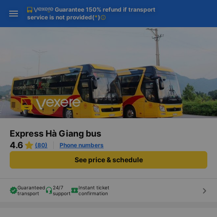
Guarantee 150% refund if transport
Download Vexere app!
Get the FREE app
Open
Open
service is not provided
(
*
)
info
Get exclusive member benefits
-30k/seat flight booking only on
Vexere app
Express Hà Giang bus
4.6
(80)
Phone numbers
See price & schedule
Guaranteed
24/7
Instant ticket
keyboard_arrow_right
transport
support
confirmation