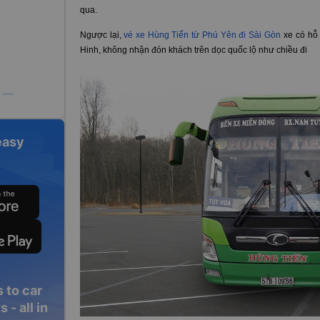
qua.
Ngược lại,
vé xe Hùng Tiến từ Phú Yên đi Sài Gòn
xe có hỗ 
Hinh, không nhận đón khách trên dọc quốc lộ như chiều đi
easy
 to car
 - all in