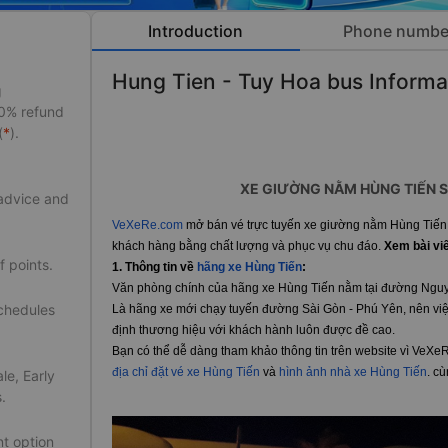
Introduction
Phone numbe
Hung Tien - Tuy Hoa bus Informa
g
50% refund
(
*
).
XE GIƯỜNG NẰM HÙNG TIẾN S
 advice and
VeXeRe.com
mở bán vé trực tuyến xe giường nằm Hùng Tiến 
khách hàng bằng chất lượng và phục vụ chu đáo.
Xem bài vi
f points.
1.
Thông tin về
hãng xe Hùng Tiến
:
Văn phòng chính của hãng xe Hùng Tiến nằm tại đường Nguy
schedules
Là hãng xe mới chạy tuyến đường Sài Gòn - Phú Yên, nên việ
định thương hiệu với khách hành luôn được đề cao.
Bạn có thể dễ dàng tham khảo thông tin trên website vì VeX
địa chỉ đặt vé xe Hùng Tiến
và
hình ảnh nhà xe Hùng Tiến
. c
le, Early
.
t option