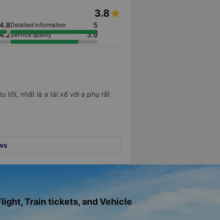
3.8
4.8
5
Detailed information
4.2
3.9
Service quality
u tốt, nhất là a tài xế với a phụ rất
ews
light, Train tickets, and Vehicle