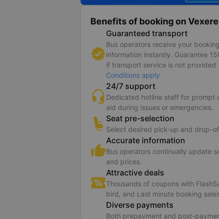
Benefits of booking on Vexere
Guaranteed transport
Bus operators receive your bookin
information instantly. Guarantee 1
if transport service is not provided 
Conditions apply
24/7 support
Dedicated hotline staff for prompt
aid during issues or emergencies.
Seat pre-selection
Select desired pick-up and drop-of
Accurate information
Bus operators continually update 
and prices.
Attractive deals
Thousands of coupons with FlashSa
bird, and Last minute booking sales
Diverse payments
Both prepayment and post-paymen