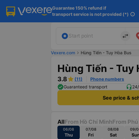
Guarantee 150% refund if

transport service is not provided (*)
info
import_export
Start point
Vexere.com
chevron_right
Hùng Tiến - Tuy Hòa Bus
Hùng Tiến - Tuy
3.8
(11)
Phone numbers
Guaranteed transport
24/
See price & sc
All
From Hồ Chí Minh
From Phú
06/08
07/08
08/08
09/0
Thu
Fri
Sat
Su