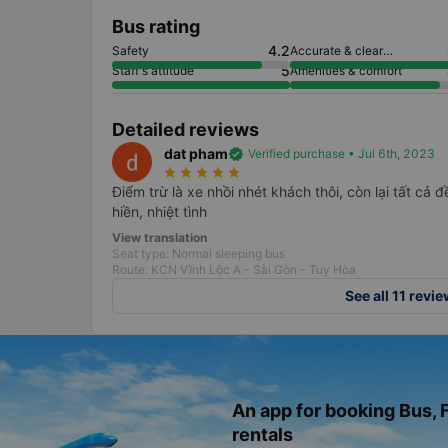
Bus rating
4.2
Safety
Accurate & clear
information
5
Staff's attitude
Amenities & comfort
Detailed reviews
dat pham
verified
Verified purchase • Jul 6th, 2023
star_rate
star_rate
star_rate
star_rate
star_rate
Điểm trừ là xe nhồi nhét khách thôi, còn lại tất cả đề
hiền, nhiệt tình
View translation
Seat type: Normal sleeping bus
Route: KCN Vĩnh Lộc A - Sài Gòn - Tuy Hòa
See all 11 revi
An app for booking Bus, F
rentals