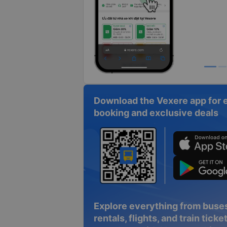
Download the Vexere app for 
booking and exclusive deals
Explore everything from buses
rentals, flights, and train tickets