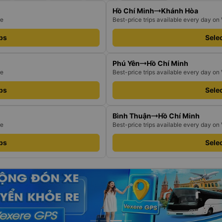
Hồ Chí Minh
Khánh Hòa
re
Best-price trips available every day on
ips
Selec
Phú Yên
Hồ Chí Minh
re
Best-price trips available every day on
ips
Selec
Bình Thuận
Hồ Chí Minh
re
Best-price trips available every day on
ips
Selec