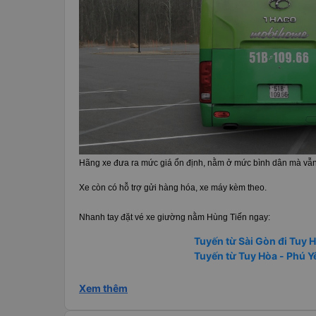
Hãng xe đưa ra mức giá ổn định, nằm ở mức bình dân mà vẫn
Xe còn có hỗ trợ gửi hàng hóa, xe máy kèm theo.
Nhanh tay đặt vé xe giường nằm Hùng Tiến ngay:
Tuyến từ Sài Gòn đi Tuy 
Tuyến từ Tuy Hòa - Phú Y
Xem thêm