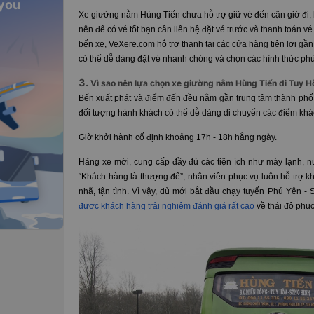
 you
Xe giường nằm Hùng Tiến chưa hỗ trợ giữ vé đến cận giờ đi, 
nên để có vé tốt bạn cần liên hệ đặt vé trước và thanh toán vé
bến xe, VeXere.com hỗ trợ thanh tại các cửa hàng tiện lợi gầ
có thể dễ dàng đặt vé nhanh chóng và chọn các hình thức ph
3.
Vì sao nên lựa chọn xe giường nằm Hùng Tiến đi Tuy H
Bến xuất phát và điểm đến đều nằm gần trung tâm thành phố, 
đối tượng hành khách có thể dễ dàng di chuyển các điểm khá
Giờ khởi hành cố định khoảng 17h - 18h hằng ngày.
Hãng xe mới, cung cấp đầy đủ các tiện ích như máy lạnh, 
“Khách hàng là thượng đế”, nhân viên phục vụ luôn hỗ trợ k
nhã, tận tình. Vì vậy, dù mới bắt đầu chạy tuyến Phú Yên 
được khách hàng trải nghiệm đánh giá rất cao
về thái độ phục