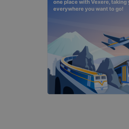
one place with Vexere, taking
everywhere you want to go!