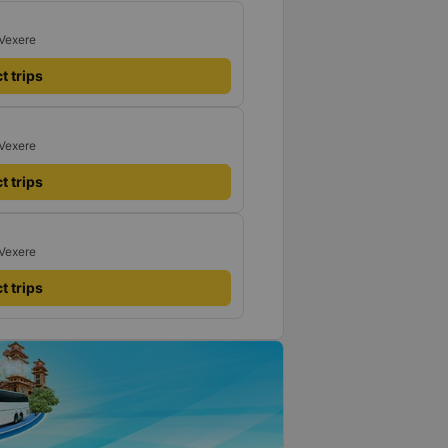
 Vexere
t trips
 Vexere
t trips
 Vexere
t trips