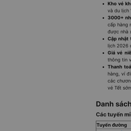
Kho vé kh
và du lịch
3000+ nhà
cấp hàng n
được nhà x
Cập nhật t
lịch 2026 
Giá vé ni
thông tin v
Thanh toán
hàng, ví đ
các chươn
vé Tết sớm
Danh sách
Các tuyến mi
Tuyến đường