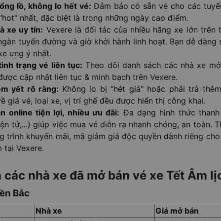
ổng lồ, không lo hết vé:
Đảm bảo có sẵn vé cho các tuyế
 "hot" nhất, đặc biệt là trong những ngày cao điểm.
 xe uy tín:
Vexere là đối tác của nhiều hãng xe lớn trên 
gàn tuyến đường và giờ khởi hành linh hoạt. Bạn dễ dàng 
e ưng ý nhất.
ình trạng vé liên tục:
Theo dõi danh sách các nhà xe mở
được cập nhật liên tục & minh bạch trên Vexere.
êm yết rõ ràng:
Không lo bị "hét giá" hoặc phải trả thêm
ề giá vé, loại xe, vị trí ghế đều được hiển thị công khai.
 online tiện lợi, nhiều ưu đãi:
Đa dạng hình thức thanh
iện tử,...) giúp việc mua vé diễn ra nhanh chóng, an toàn.
g trình khuyến mãi, mã giảm giá độc quyền dành riêng cho
 tại Vexere.
 các nhà xe đã mở bán vé xe Tết Âm l
ền Bắc
Nhà xe
Giá mở bán