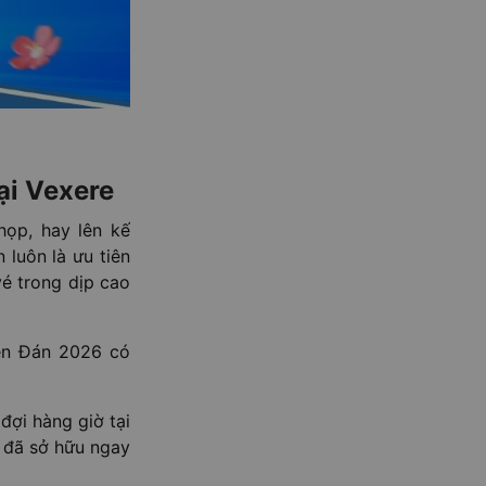
ại Vexere
ọp, hay lên kế
luôn là ưu tiên
vé trong dịp cao
ên Đán 2026 có
đợi hàng giờ tại
n đã sở hữu ngay