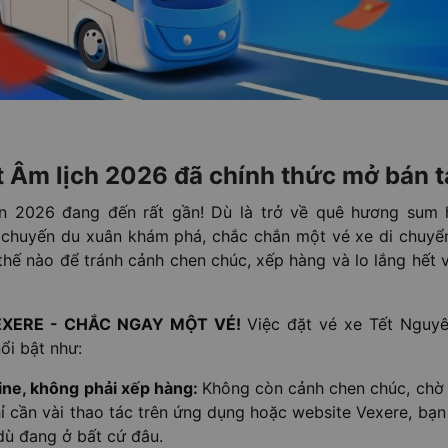
t Âm lịch 2026 đã chính thức mở bán t
n 2026 đang đến rất gần! Dù là trở về quê hương sum h
chuyến du xuân khám phá, chắc chắn một vé xe di chuyển 
hế nào để tránh cảnh chen chúc, xếp hàng và lo lắng hết 
EXERE - CHẮC NGAY MỘT VÉ!
Việc đặt vé xe Tết Nguy
ổi bật như:
line, không phải xếp hàng:
Không còn cảnh chen chúc, chờ 
ỉ cần vài thao tác trên ứng dụng hoặc website Vexere, bạ
dù đang ở bất cứ đâu.