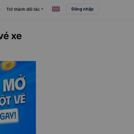
Đăng nhập
e
Trở thành đối tác
arrow_drop_down
vé xe