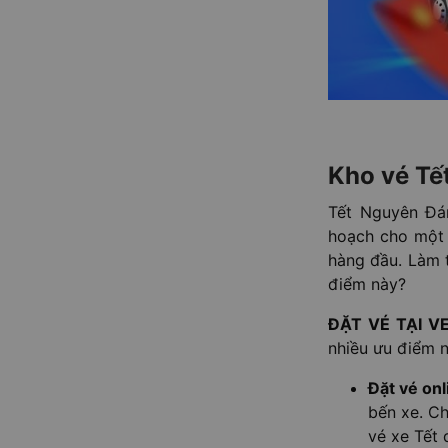
Kho vé Tế
Tết Nguyên Đá
hoạch cho một 
hàng đầu. Làm t
điểm này?
ĐẶT VÉ TẠI V
nhiều ưu điểm n
Đặt vé on
bến xe. Ch
vé xe Tết 