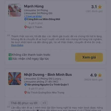
có nhạc được phát, video được chiếu trên màn hình và có đèn nhấp nháy
đẹp mắt trên trần xe. Tài xế lái xe cẩn thận, và chúng tôi thậm chí còn đến
star_rate
Mạnh Hùng
3.1
đích sớm hơn dự kiến. Nhìn chung, một trải nghiệm tốt; chúng tôi sẽ đặt xe
với nhà cung cấp này một lần nữa.
Limousine 24 Phòng
(381 đánh giá)
Limousine 24 Phòng Đôi
+1 loại xe khác
Cổng Bến xe Miền Đông Mới
6 giờ 5 phút
Ngã 3 Thành
Thành thật mà nói, tôi đã đọc các đánh giá trước đó và chúng tôi hơi lo lắng.
Nhưng đó là chuyến đi xe buýt tuyệt vời nhất mà chúng tôi từng trải nghiệm.
Xe buýt khởi hành và đến đúng giờ, tài xế thân thiện, chuyến đi khá ổn (mặc
dù vẫn hơi xóc, nhưng đó là đặc trưng của Việt Nam ^^), và chỗ ngồi thoải
Xem thêm
mái. Chúng tôi thực sự rất hài lòng.
Không cần thanh toán trước
Xem giá
Xác nhận chỗ ngay lập tức
star_rate
Nhật Dương - Bình Minh Bus
4.9
Limousine 22 Phòng Đôi Luxury (WC)
(8629 đánh giá)
Limousine phòng 21 đôi (WC)
Văn phòng Nguyễn Cư Trinh Quận 1
6 giờ 51 phút
Vp Thích Quảng Đức Nha Trang
Thái độ phục vụ tốt
+1
Lần đầu tiên đi xa 1 mình khỏi Sài Gòn hong nghĩ là may mắn book được hãng
xe tuyệt vời như vậy ❤ Mình đặt hãng qua app Vexere vì có CTKM giảm giá