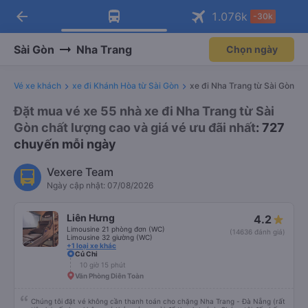
arrow_back
Tải app Vexere ngay!
Tải app Vexere
1.076
k
-30k
Mở app
Mở app
Nhận ưu đãi thành viên độc
-30k/ghế khi đặt vé máy bay qua
quyền
app
Sài Gòn
Nha Trang
Chọn ngày
Vé xe khách
xe đi Khánh Hòa từ Sài Gòn
xe đi Nha Trang từ Sài Gòn
Đặt mua vé xe 55 nhà xe đi Nha Trang từ Sài
Gòn chất lượng cao và giá vé ưu đãi nhất
: 727
chuyến mỗi ngày
Vexere Team
Ngày cập nhật: 07/08/2026
Liên Hưng
4.2
Limousine 21 phòng đơn (WC)
(14636 đánh giá)
Limousine 32 giường (WC)
+1 loại xe khác
Củ Chi
10 giờ 15 phút
Văn Phòng Diên Toàn
Chúng tôi đặt vé không cần thanh toán cho chặng Nha Trang - Đà Nẵng (rất