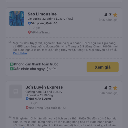
star_rate
Sao Limousine
4.7
Limousine 22 phòng Luxury (WC)
(195 đánh giá)
Văn phòng Quận 10
7 giờ
VP Nha Trang
Mọi thứ đều tuyệt vời, ngoại trừ tốc độ quá nhanh. Tôi đi ngủ lúc 1 giờ sáng,
và GPS báo rằng quãng đường đến Nha Trang là 6,5 tiếng. Chúng tôi đến nơi
lúc 4:30, nghĩa là chỉ mất 3,5 tiếng thay vì 6,5 tiếng 👀. Mọi chuyện có vẻ ổn,
nhưng thật đáng sợ khi những chiếc xe buýt đi ngược chiều phóng qua quá
Xem thêm
nhanh đến nỗi tôi hầu như không nhận ra chúng. Nhà vệ sinh sạch sẽ, dịch
vụ tuyệt vời. Nhìn chung, đó là một trải nghiệm tuyệt vời. Nhân tiện, hành
trình đến Thành phố Hồ Chí Minh không nhanh đến vậy. Nhưng hành trình
Không cần thanh toán trước
Xem giá
trở về thì nhanh hơn. Chăn ga gối đệm sạch sẽ, và tôi ngủ rất ngon ❤️
Xác nhận chỗ ngay lập tức
star_rate
Bốn Luyện Express
4.2
Giường nằm 34 chỗ Luxury
(546 đánh giá)
Limousine 24 Phòng
Ngã 4 An Sương
7 giờ
Nha Trang (Dọc quốc lộ 1A)
Trải nghiệm tốt Nhân viên vui vẻ lịch sự và thân thiện Giờ đến có trễ hơn dự
định 1h, vì xe phải dừng nhiều và lên xuống hàng hóa và rước hành khách,
nói chung là tối thấy yên tâm khi sử dụng dịch vụ của nhà xe này, và sẽ ủng