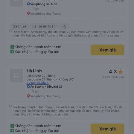
(13 đánh giá)
Văn phòng Sài Gòn
7 giờ
Văn phòng Nha Trang
Sạch sẽ
Lái xe an toàn
+5
Xe mới tinh, sạch bóng, thái độ phục vụ của nhân viên phòng vé và cả tài xế
chu đáo lịch sự, sẽ tiếp tục ủng hộ và giới thiệu người quen với nhà xe này.
Không cần thanh toán trước
Xem giá
Xác nhận chỗ ngay lập tức
star_rate
Hà Linh
4.3
Limousine 22 Phòng
(1430 đánh giá)
Limousine 24 Phòng - Không WC
+2 loại xe khác
An Sương - Siêu thị đá
9 giờ
Văn phòng Nha Trang
Xe trung chuyển đón đúng h, tài xế lịch sự, chu đáo. Xe 34c sạch sẽ, đầy đủ
tiện nghi. Tài xế lái xe cẩn thận, phụ xe sắp xếp đồ đạc, hành lý của khách
chu đáo, cẩn thận. Sẽ tiếp tục ủng hộ
Không cần thanh toán trước
Xem giá
Xác nhận chỗ ngay lập tức