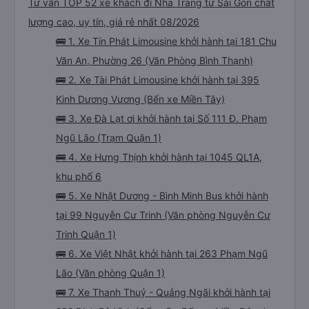
Tư vấn TOP 52 xe khách đi Nha Trang từ Sài Gòn chất
lượng cao, uy tín, giá rẻ nhất 08/2026
🚌 1. Xe Tín Phát Limousine khởi hành tại 181 Chu
Văn An, Phường 26 (Văn Phòng Bình Thạnh)
🚌 2. Xe Tài Phát Limousine khởi hành tại 395
Kinh Dương Vương (Bến xe Miền Tây)
🚌 3. Xe Đà Lạt ơi khởi hành tại Số 111 Đ. Phạm
Ngũ Lão (Trạm Quận 1)
🚌 4. Xe Hưng Thịnh khởi hành tại 1045 QL1A,
khu phố 6
🚌 5. Xe Nhật Dương - Bình Minh Bus khởi hành
tại 99 Nguyễn Cư Trinh (Văn phòng Nguyễn Cư
Trinh Quận 1)
🚌 6. Xe Việt Nhật khởi hành tại 263 Phạm Ngũ
Lão (Văn phòng Quận 1)
🚌 7. Xe Thanh Thuỷ - Quảng Ngãi khởi hành tại