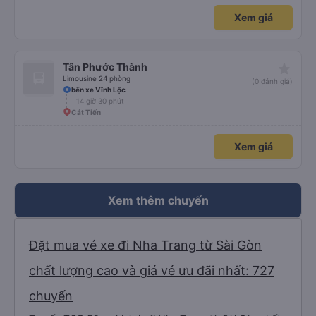
đổi điểm đón của chúng tôi. Họ gọi cho chúng tôi cả buổi sáng để thông báo
nhưng chúng tôi không hiểu được tiếng Việt. Người quản lý trong khách sạn
Xem giá
của chúng tôi đã giúp đỡ chúng tôi.
star_rate
Tân Phước Thành
Limousine 24 phòng
(0 đánh giá)
bến xe Vĩnh Lộc
14 giờ 30 phút
Cát Tiến
Xem giá
Xem thêm chuyến
Đặt mua vé xe đi Nha Trang từ Sài Gòn
chất lượng cao và giá vé ưu đãi nhất: 727
chuyến