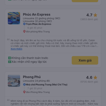
Nói về chất lượng xe thì tuyệt vời, xe được làm theo kiểu cabin với thiết kế
không gian, trên xe không có nhà vệ sinh hoặc có (tùy loại xe bạn chọn), vì
vậy bạn nên đi xe 22 cabin thay vì xe 32 cabin để có trải nghiệm tốt nhất.
Hầu hết tài xế đều lớn tuổi nên không biết tiếng Anh, bạn nên sử dụng
Google Dịch để giao tiếp với họ. Hy vọng bài đánh giá này sẽ giúp ích cho
star_rate
Phúc An Express
4.7
bạn khi đi
Limousine 22 giường phòng (WC)
(3853 đánh giá)
Limousine 32 phòng (WC)
Trạm Phúc An Express
6 giờ 45 phút
Văn phòng Nha Trang
Xe buýt đẹp, khi lên xe họ cho chúng tôi nước và đồ uống từ tổ yến. Cabin
có chăn và một chiếc gối nhỏ. Nếu có thể, hãy mang theo một chiếc gối lớn
vì chiếc gối này có thể không thoải mái lắm. Đối với chiều cao 178 cm của tôi
thì không có đủ không gian về chiều dài. Tôi chọn khởi hành từ văn phòng ở
Xem thêm
trung tâm Nha Trang, nơi chúng tôi được đón bằng một chiếc xe buýt nhỏ và
đưa đến một chiếc xe buýt lớn mà chúng tôi đã đi. Khởi hành đúng giờ,
chúng tôi đến nơi sớm hơn một giờ so với thời gian quy định
Không cần thanh toán trước
Xem giá
Xác nhận chỗ ngay lập tức
star_rate
Phong Phú
4.6
Limousine 24 phòng đôi
(9705 đánh giá)
Nhà chờ Phương Trang (Mai Chí Thọ)
7 giờ 30 phút
Văn Phòng Nha Trang
Mình từng đi xe Phong Phú cách đây 4 năm, lúc đó chỉ có giường đơn , trải
nghiệm rất tốt nhưng bất tiện là phải xuống Tphcm mới có chuyến . Năm nay