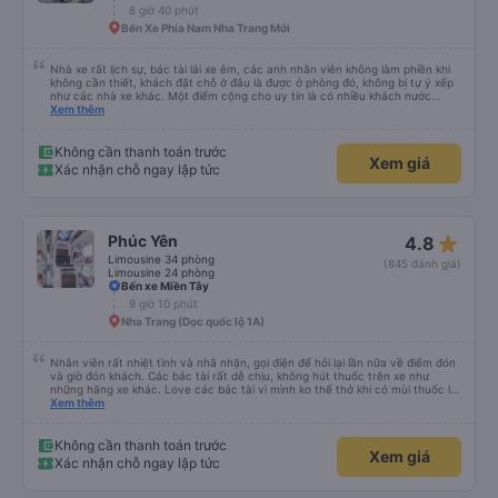
8 giờ 40 phút
Bến Xe Phía Nam Nha Trang Mới
Nhà xe rất lịch sự, bác tài lái xe êm, các anh nhân viên không làm phiền khi
không cần thiết, khách đặt chỗ ở đâu là được ở phòng đó, không bị tự ý xếp
như các nhà xe khác. Một điểm cộng cho uy tín là có nhiều khách nước
Xem thêm
ngoài đi cùng chuyến để đến Nha Trang nha!
Không cần thanh toán trước
Xem giá
Xác nhận chỗ ngay lập tức
star_rate
Phúc Yên
4.8
Limousine 34 phòng
(845 đánh giá)
Limousine 24 phòng
Bến xe Miền Tây
9 giờ 10 phút
Nha Trang (Dọc quốc lộ 1A)
Nhân viên rất nhiệt tình và nhã nhặn, gọi điện để hỏi lại lần nữa về điểm đón
và giờ đón khách. Các bác tài rất dễ chịu, không hút thuốc trên xe như
những hãng xe khác. Love các bác tài vì mình ko thể thở khi có mùi thuốc lá.
Xe đẹp, có đèn riêng có thể tự tắt mở khi cần. Sạch sẽ lắm, kính xe sạch và
Xem thêm
trong, không như các xe khác, kính bị mờ do vết nước đọng. Rèm che tạo
cảm giác rất riêng tư. Có ổ cắm sạc điện thoại. Người 1m8 1m9 nằm cũng
thoải mái. Nhưng hình như bề ngang của dãy sát kính có hơi nhỏ hơn 1 xíu.
Không cần thanh toán trước
Xem giá
Điểm trừ lớn là có wifi nhưng không xài được. Mong nhà xe đầu tư cho wifi
Xác nhận chỗ ngay lập tức
hơn. Xe có tới 2 bác tài và 1 anh phục vụ, đội ngũ tổng cộng 3 người, và họ
được đào tạo bài bản để phục vụ khách hàng chuẩn phong cách dịch vụ.
Thời gian xe dừng cho khách đi toilet rất hợp lý, không bị cảm giác đầy. Nói