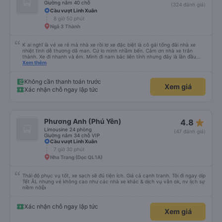
Giường nằm 40 chỗ
(324 đánh giá)
Cầu vượt Linh Xuân
8 giờ 50 phút
Ngã 3 Thành
K ai nghĩ là vé xe rẻ mà nhà xe rồi lơ xe đặc biệt là cô gái tổng đài nhà xe
nhiệt tình dễ thương dã man. Cứ lo mình nhầm bến. Cảm ơn nhà xe trân
thành. Xe đi nhanh và êm. Mình đi nam bắc liên tỉnh nhưng đây là lần đầu
ngủ trên xe quên cả điếu. Kính mong nhà xe hỗ trợ giúp mình lấy lại kỉ bật
Xem thêm
cuối cùng của ông cố. Đa tạ
Không cần thanh toán trước
Xem giá
Xác nhận chỗ ngay lập tức
star_rate
Phương Anh (Phú Yên)
4.8
Limousine 24 phòng
(47 đánh giá)
Giường nằm 34 chỗ VIP
Cầu vượt Linh Xuân
7 giờ 30 phút
Nha Trang (Dọc QL1A)
Thái độ phục vụ tốt, xe sạch sẽ đủ tiện ích. Giá cả cạnh tranh. Tôi đi ngay dịp
Tết ÂL nhưng vé không cao như các nhà xe khác & dịch vụ vẫn ok, nv lịch sự
niềm nở👍
Xác nhận chỗ ngay lập tức
Xem giá