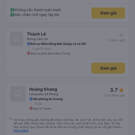
lớn hết vé sạch, may có xe hãng này giờ phù hợp. Cám ơn Việt Nhật nhé
Không cần thanh toán trước
Xem giá
Xác nhận chỗ ngay lập tức
star_rate
Thành Lê
Phòng nằm 24
(0 đánh giá)
Bến xe Miền Đông Mới (Quầy vé số 29)
5 giờ 30 phút
Bến xe phía Nam Nha Trang
Xem giá
star_rate
Hoàng Khang
3.7
Limousine 24 Phòng
(120 đánh giá)
Văn phòng An Sương
8 giờ
Ngã 3 Thành
Xe chạy đúng giờ, không để khách đợi lâu. Xe sạch sẽ, đi hơi sốc xíu, có chỗ
để sạc điện thoại siêu nhanh. Các chú các anh nhiệt tình, chu đáo. Từ Tây
Sơn xuống Quy Nhơn để đi xe khá xa nhưng chất lượng ok so với giá thành
chung.
Xem thêm