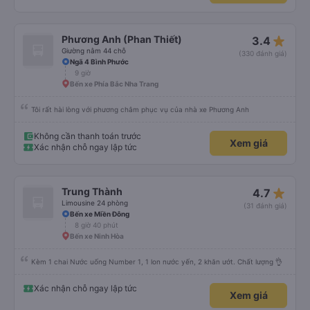
star_rate
Phương Anh (Phan Thiết)
3.4
Giường nằm 44 chỗ
(330 đánh giá)
Ngã 4 Bình Phước
9 giờ
Bến xe Phía Bắc Nha Trang
Tôi rất hài lòng với phương châm phục vụ của nhà xe Phương Anh
Không cần thanh toán trước
Xem giá
Xác nhận chỗ ngay lập tức
star_rate
Trung Thành
4.7
Limousine 24 phòng
(31 đánh giá)
Bến xe Miền Đông
8 giờ 40 phút
Bến xe Ninh Hòa
Kèm 1 chai Nước uống Number 1, 1 lon nước yến, 2 khăn ướt. Chất lượng 👌
Xác nhận chỗ ngay lập tức
Xem giá