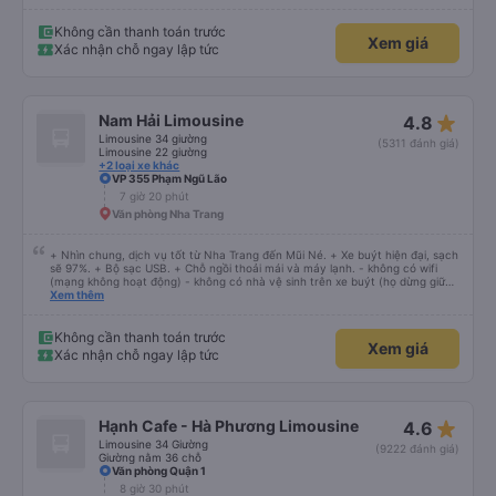
Không cần thanh toán trước
Xem giá
Xác nhận chỗ ngay lập tức
star_rate
Nam Hải Limousine
4.8
Limousine 34 giường
(5311 đánh giá)
Limousine 22 giường
+2 loại xe khác
VP 355 Phạm Ngũ Lão
7 giờ 20 phút
Văn phòng Nha Trang
+ Nhìn chung, dịch vụ tốt từ Nha Trang đến Mũi Né. + Xe buýt hiện đại, sạch
sẽ 97%. + Bộ sạc USB. + Chỗ ngồi thoải mái và máy lạnh. - không có wifi
(mạng không hoạt động) - không có nhà vệ sinh trên xe buýt (họ dừng giữa
chừng) Họ gọi cho tôi và nói với tôi rằng xe buýt sẽ khởi hành sớm 45 phút
Xem thêm
và tôi nên đến sớm hơn. Tôi đến sớm 60 phút và chờ đợi. Không có sự khởi
hành sớm. Đi xe buýt vẫn ổn. Không biết tại sao nhưng họ không sử dụng
đường cao tốc nhanh, mới, hiện đại phục vụ tuyến đường này mà lái xe trên
Không cần thanh toán trước
Xem giá
những con đường nhỏ, chậm rãi. Nếu họ sử dụng đường cao tốc và không
Xác nhận chỗ ngay lập tức
dừng quá lâu ở phần còn lại trên đỉnh, tôi nghĩ thời gian di chuyển có thể
giảm từ 40% trở lên.
star_rate
Hạnh Cafe - Hà Phương Limousine
4.6
Limousine 34 Giường
(9222 đánh giá)
Giường nằm 36 chỗ
Văn phòng Quận 1
8 giờ 30 phút