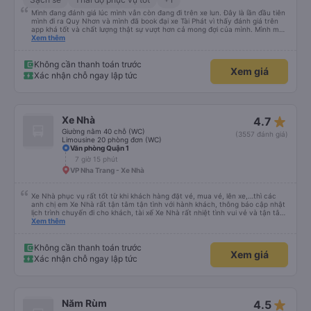
Mình đang đánh giá lúc mình vẫn còn đang đi trên xe lun. Đây là lần đầu tiên
mình đi ra Quy Nhơn và mình đã book đại xe Tài Phát vì thấy đánh giá trên
app khá tốt và chất lượng thật sự vượt hơn cả mong đợi của mình. Mình mua
giường đôi và vừa đủ cho 2 người. Nhân viên của nhà xe phải nói là siêu nhiệt
Xem thêm
tình và dễ thương. Trước chuyến đi mình có gọi cho bên tổng đài thì anh
nhân viên hỗ trợ mình nói chuyện siêu nhẹ nhàng và vui vẻ . Lúc mình lên xe
trung chuyển và lên xe lớn thì luôn hỗ trợ xách vali giùm tụi mình. Trên xe thì
Không cần thanh toán trước
Xem giá
có cả bánh và sữa miễn phí cho khách còn chuẩn bị cả thuốc say xe, dép,
Xác nhận chỗ ngay lập tức
mền, gối và đặc biệt là có gối ôm. Nchung là phải chấm nhà xe 10 sao mới
đủ !!!
star_rate
Xe Nhà
4.7
Giường nằm 40 chỗ (WC)
(3557 đánh giá)
Limousine 20 phòng đơn (WC)
Văn phòng Quận 1
7 giờ 15 phút
VP Nha Trang - Xe Nhà
Xe Nhà phục vụ rất tốt từ khi khách hàng đặt vé, mua vé, lên xe,…thì các
anh chị em Xe Nhà rất tận tâm tận tình với hành khách, thông báo cập nhật
lịch trình chuyến đi cho khách, tài xế Xe Nhà rất nhiệt tình vui vẻ và tận tâm
với hành khách, xe chạy rất đúng giờ,… nói chúng tấc cả mọi thứ đều rất tốt.
Xem thêm
Vì vậy, tôi đã chọn Xe Nhà làm phương tiện đi lại cho cuộc hành trình của
mình. Chân thành cảm ơn.
Không cần thanh toán trước
Xem giá
Xác nhận chỗ ngay lập tức
star_rate
Năm Rùm
4.5