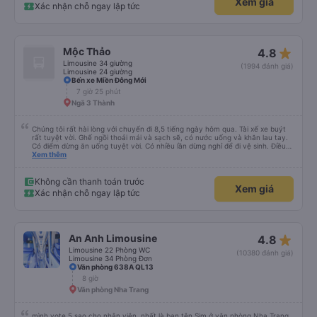
Xem giá
Xác nhận chỗ ngay lập tức
star_rate
Mộc Thảo
4.8
Limousine 34 giường
(1994 đánh giá)
Limousine 24 giường
Bến xe Miền Đông Mới
7 giờ 25 phút
Ngã 3 Thành
Chúng tôi rất hài lòng với chuyến đi 8,5 tiếng ngày hôm qua. Tài xế xe buýt
rất tuyệt vời. Ghế ngồi thoải mái và sạch sẽ, có nước uống và khăn lau tay.
Có điểm dừng ăn uống tuyệt vời. Có nhiều lần dừng nghỉ để đi vệ sinh. Điều
duy nhất tôi muốn đề xuất để cải thiện là cho phép thanh toán bằng thẻ
Xem thêm
nước ngoài khi đặt vé trên ứng dụng.
Không cần thanh toán trước
Xem giá
Xác nhận chỗ ngay lập tức
star_rate
An Anh Limousine
4.8
Limousine 22 Phòng WC
(10380 đánh giá)
Limousine 34 Phòng Đơn
Văn phòng 638A QL13
8 giờ
Văn phòng Nha Trang
mình vote 5 sao cho nhân viên ,nhất là bạn tên Sim ở văn phòng Nha Trang