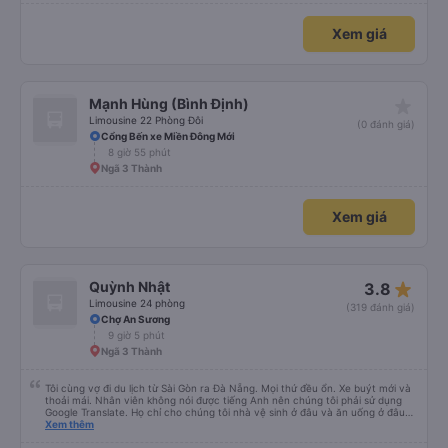
Xem giá
star_rate
Mạnh Hùng (Bình Định)
Limousine 22 Phòng Đôi
(0 đánh giá)
Cổng Bến xe Miền Đông Mới
8 giờ 55 phút
Ngã 3 Thành
Xem giá
star_rate
Quỳnh Nhật
3.8
Limousine 24 phòng
(319 đánh giá)
Chợ An Sương
9 giờ 5 phút
Ngã 3 Thành
Tôi cùng vợ đi du lịch từ Sài Gòn ra Đà Nẵng. Mọi thứ đều ổn. Xe buýt mới và
thoải mái. Nhân viên không nói được tiếng Anh nên chúng tôi phải sử dụng
Google Translate. Họ chỉ cho chúng tôi nhà vệ sinh ở đâu và ăn uống ở đâu.
Xe buýt dừng 4 lần trong chuyến đi 16 giờ của chúng tôi. Chúng tôi đến sớm
Xem thêm
hơn dự kiến 3 tiếng. Trải nghiệm đích thực :). Vấn đề chính là công ty đã thay