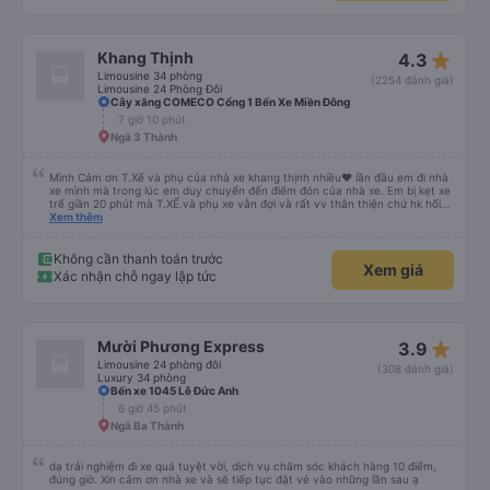
star_rate
Khang Thịnh
4.3
Limousine 34 phòng
(2254 đánh giá)
Limousine 24 Phòng Đôi
Cây xăng COMECO Cổng 1 Bến Xe Miền Đông
7 giờ 10 phút
Ngã 3 Thành
Mình Cảm ơn T.Xế và phụ của nhà xe khang thịnh nhiều❤️ lần đầu em đi nhà
xe mình mà trong lúc em duy chuyển đến điểm đón của nhà xe. Em bị kẹt xe
trể giần 20 phút mà T.XẾ.và phụ xe vẫn đợi và rất vv thân thiện chứ hk hối
mình như những nhà xe khác. Xe mình đi là loại xe 24p đôi . xe có rèm kéo
Xem thêm
nên mình thấy rất là riêng tư và đầy đầy đủ tiện nghi .xe đi từ sài gòn về quy
nhơn xe dùng tới 3 trạm dùng chân .xe dùng 2 trạm để mn đi wc ở cây xăng
.và 1 trạm. Dùng cho mn ăn ún. Dù 2 trạm dùng ở cây xăng để xe nộp nhiên
Không cần thanh toán trước
Xem giá
liệu và cho mn đi wc nhưng nhà wc của cây xăng nhà xe này dùng rất chi là
Xác nhận chỗ ngay lập tức
sạch sẽ. Hk có mùi khó chiệu như những trạm khác. Mà hình như nhà xe này
chạy ra tới quãng ngãi.và trả khách dọc quốc lộ 1a Nên Rất là tiện cho mn
luôn😍 Mình đi chuyến xe mình hk chê chổ nào đc luôn.xe rất là mới luôn.
T.XẾ chạy rất em hk bị dồng như những xe khác❤️. Chúc nhà xe ngày càng
phát triển mạnh hơn🥰
star_rate
Mười Phương Express
3.9
Limousine 24 phòng đôi
(308 đánh giá)
Luxury 34 phòng
Bến xe 1045 Lê Đức Anh
6 giờ 45 phút
Ngã Ba Thành
dạ trải nghiệm đi xe quá tuyệt vời, dịch vụ chăm sóc khách hàng 10 điểm,
đúng giờ. Xin cảm ơn nhà xe và sẽ tiếp tục đặt vé vào những lần sau ạ