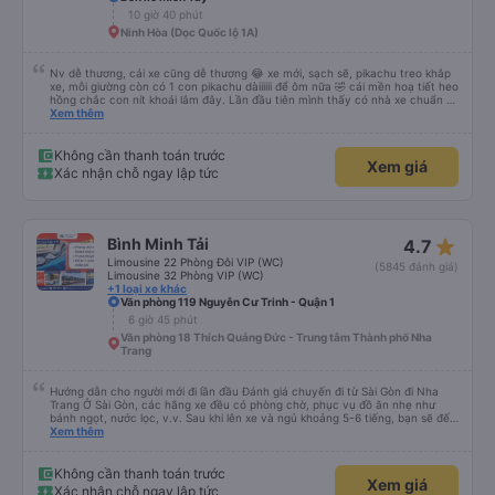
10 giờ 40 phút
Ninh Hòa (Dọc Quốc lộ 1A)
Nv dễ thương, cái xe cũng dễ thương 😂 xe mới, sạch sẽ, pikachu treo khắp
xe, mỗi giường còn có 1 con pikachu dàiiiiii để ôm nữa 🤣 cái mền hoạ tiết heo
hồng chắc con nít khoái lắm đây. Lần đầu tiên mình thấy có nhà xe chuẩn bị
cả bàn chải đánh răng. Có 2 ông bà cụ lên xe còn được nv dẫn tới tận nơi để
Xem thêm
hỗ trợ, nói chung là chu đáo ah.
Không cần thanh toán trước
Xem giá
Xác nhận chỗ ngay lập tức
star_rate
Bình Minh Tải
4.7
Limousine 22 Phòng Đôi VIP (WC)
(5845 đánh giá)
Limousine 32 Phòng VIP (WC)
+1 loại xe khác
Văn phòng 119 Nguyễn Cư Trinh - Quận 1
6 giờ 45 phút
Văn phòng 18 Thích Quảng Đức - Trung tâm Thành phố Nha
Trang
Hướng dẫn cho người mới đi lần đầu Đánh giá chuyến đi từ Sài Gòn đi Nha
Trang Ở Sài Gòn, các hãng xe đều có phòng chờ, phục vụ đồ ăn nhẹ như
bánh ngọt, nước lọc, v.v. Sau khi lên xe và ngủ khoảng 5-6 tiếng, bạn sẽ đến
Nha Trang. Ở Nha Trang, các hãng xe có dịch vụ đưa đón miễn phí, tuy
Xem thêm
nhiên bạn phải đặt trước với hãng xe khi đặt vé hoặc khi hãng xe gọi điện xác
nhận vé trước khi đi. Sau khi xe đến Nha Trang, bạn liên hệ với nhân viên
(nên dùng Google Translate và đưa cho họ đọc) để được hỗ trợ tìm xe đưa
Không cần thanh toán trước
Xem giá
đón. Bạn không nên tin những người mặc áo Grab mời bạn đi xe bên ngoài.
Xác nhận chỗ ngay lập tức