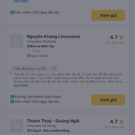
hộ và giới thiệu cho người thân sử dụng dịch vụ của nhà xe này
Xem thêm
Xác nhận chỗ ngay lập tức
Xem giá
star_rate
Nguyên Khang Limousine
4.7
Limousine 24 phòng
(26 đánh giá)
Bến xe Miền Tây
9 giờ
Ngã 3 Thành
Thái độ phục vụ tốt
+1
Thái độ và cách phục vụ của nhân viên rất ok. Ổ cắm sạc đồ đầy đủ có cả
usb & usb type c Tuy nhiên chạm dừng chân đầu tiên là quán ăn nhỏ ven
đường nhà vệ sinh hơi xập xệ nên thấy hơi lạ. Còn lại đều ok nha. Mình tới bx
miền tây và thùng đồ tới khu vực thủ đức để giao cho người nhà thì nhà xe
Xem thêm
note đầy đủ và giao hàng giúp mình. Nếu có di chuyển sg-quy nhơn sẽ vẫn
chọn nhà xe này. 5 sao nha.
Không cần thanh toán trước
Xem giá
Xác nhận chỗ ngay lập tức
star_rate
Thanh Thuỷ - Quảng Ngãi
4.7
Limousine 24 Phòng
(1077 đánh giá)
Cổng 5 - Bến xe Miền Đông