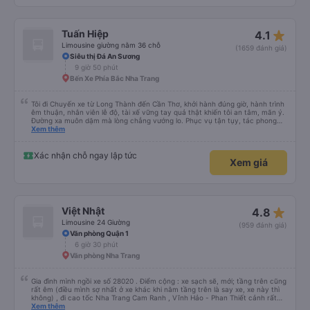
star_rate
Tuấn Hiệp
4.1
Limousine giường nằm 36 chỗ
(1659 đánh giá)
Siêu thị Đá An Sương
9 giờ 50 phút
Bến Xe Phía Bắc Nha Trang
Tôi đi Chuyến xe từ Long Thành đến Cần Thơ, khởi hành đúng giờ, hành trình
êm thuận, nhân viên lễ độ, tài xế vững tay quả thật khiến tôi an tâm, mãn ý.
Đường xa muôn dặm mà lòng chẳng vướng lo. Phục vụ tận tụy, tác phong
nghiêm cẩn, hiếm thấy giữa thời buổi kim tiền vội vã. Xã hội loạn đạo. Xin gửi
Xem thêm
lời tán dương chân thành, kính chúc nhà xe ngày một hưng thịnh, vạn lộ bình
an.”
Xác nhận chỗ ngay lập tức
Xem giá
star_rate
Việt Nhật
4.8
Limousine 24 Giường
(959 đánh giá)
Văn phòng Quận 1
6 giờ 30 phút
Văn phòng Nha Trang
Gia đình mình ngồi xe số 28020 . Điểm cộng : xe sạch sẽ, mới; tầng trên cũng
rất êm (điều mình sợ nhất ở xe khác khi nằm tầng trên là say xe, xe này thì
không) , đi cao tốc Nha Trang Cam Ranh , Vĩnh Hảo - Phan Thiết cảnh rất
đẹp. Điểm trừ : dừng đậu rước khách và lên hàng lâu 1 chút. Dịp lễ mấy hãng
Xem thêm