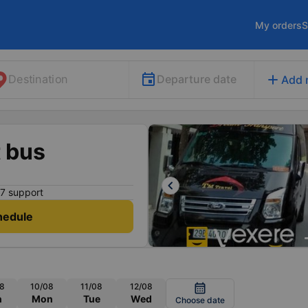
My orders
S
add
Departure date
Destination
Add 
 bus
keyboard_arrow_left
7 support
hedule
8
10/08
11/08
12/08
calendar_month
n
Mon
Tue
Wed
Choose date