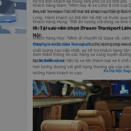
hỗ trợ đón khách tại trung tâm phố cổ có tính phí.
Khách hàng Nam: “Hôm nay đi xe Limo 9 chỗ của D
Dream Transport có hỗ trợ trả khách tại Cảng Tuầ
êm, rất an toàn. Tài xế thái độ phục vụ thân thiện. R
Long. Hành khách có thể liên hệ đặt vé trước qua 
Khách hàng Hùng: “Rất ấn tượng với dòng xe limo 
III. Tại sao nên chọn Dream Transport Lim
chạy êm, đón trả tận nơi. Phục vụ đầy đủ nước uống
Nội:
Khách hàng Huy: “Mình di chuyển từ Sapa về, cảm th
Đánh giá xe Dream Transport
từ khách hàng khá t
chuyển hơi lâu. Còn mọi cái đều ổn, mong nhà xe sớm
chất lượng cao cấp nhất, sự hỗ trợ khách hàng tận 
Xem thêm thông tin các hãng xe cùng tuyến đường 
Được thiết kế cải tiến từ xe lớn thành loại xe ít chỗ
tại
VeXeRe.com
hơn tương đương với ghế hạng thương gia của các
Xe Hà Nội Sap
những hành khách to cao.
Xe Sapa Hà Nộ