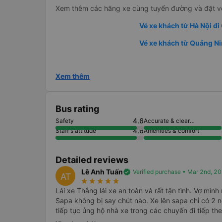
Xem thêm các hãng xe cùng tuyến đường và đặt vé
Vé xe khách từ Hà Nội đ
Vé xe khách từ Quảng Ni
Xem thêm
Bus rating
4.6
Safety
Accurate & clear
information
4.6
Staff's attitude
Amenities & comfort
Detailed reviews
Lê Anh Tuấn
verified
Verified purchase • Mar 2nd, 2
AT
star_rate
star_rate
star_rate
star_rate
star_rate
Lái xe Thắng lái xe an toàn và rất tận tình. Vợ mình
Sapa không bị say chút nào. Xe lên sapa chỉ có 2 ng
tiếp tục ủng hộ nhà xe trong các chuyến đi tiếp the