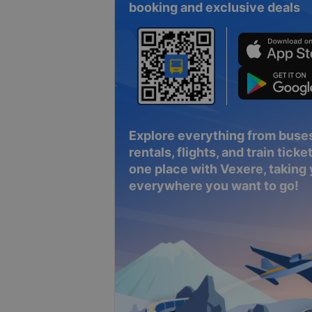
booking and exclusive deals
Explore everything from buses
rentals, flights, and train tickets
one place with Vexere, taking
everywhere you want to go!