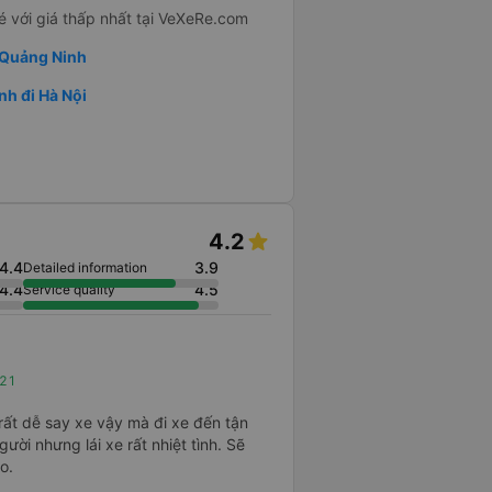
 với giá thấp nhất tại VeXeRe.com
i Quảng Ninh
nh đi Hà Nội
4.2
4.4
3.9
Detailed information
4.4
4.5
Service quality
021
 rất dễ say xe vậy mà đi xe đến tận
ười nhưng lái xe rất nhiệt tình. Sẽ
o.