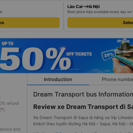
Lào Cai
Hà Nội
re
Best-price trips available every day on
ips
Selec
Introduction
Phone numbe
Dream Transport bus Informatio
g
50% refund
​Review xe Dream Transport đi S
(
*
).
Xe Dream Transport đi Sapa là hãng xe Vip Limosi
khách theo tuyến đường Hà Nội – Sapa; Hà Nội – H
 advice and