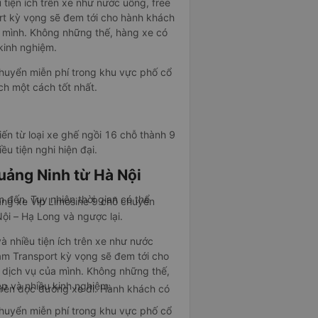
 tiện ích trên xe như nước uống, free
rt kỳ vọng sẽ đem tới cho hành khách
a mình. Không những thế, hàng xe có
kinh nghiệm.
chuyển miễn phí trong khu vực phố cổ
h một cách tốt nhất.
iến từ loại xe ghế ngồi 16 chỗ thành 9
ều tiện nghi hiện đại.
uảng Ninh từ Hà Nội
 đến. Tuy nhiên thời gian có thể
ãng xe Vip Limosine 9 chỗ chuyên
i – Hạ Long và ngược lại.
à nhiều tiện ích trên xe như nước
eam Transport kỳ vọng sẽ đem tới cho
 dịch vụ của mình. Không những thế,
ệp và nhiều kinh nghiệm.
trên dọc đường xe đi. Hành khách có
chuyển miễn phí trong khu vực phố cổ