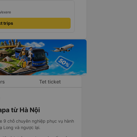
 Vexere
t trips
rs
Tet ticket
n
apa từ Hà Nội
ne 9 chỗ chuyên nghiệp phục vụ hành
ạ Long và ngược lại.