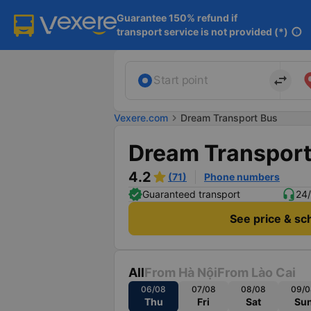
Guarantee 150% refund if

transport service is not provided (*)
info
import_export
Start point
Vexere.com
chevron_right
Dream Transport Bus
Dream Transport
4.2
(71)
Phone numbers
Guaranteed transport
24/
See price & sc
All
From Hà Nội
From Lào Cai
06/08
07/08
08/08
09/0
Thu
Fri
Sat
Su