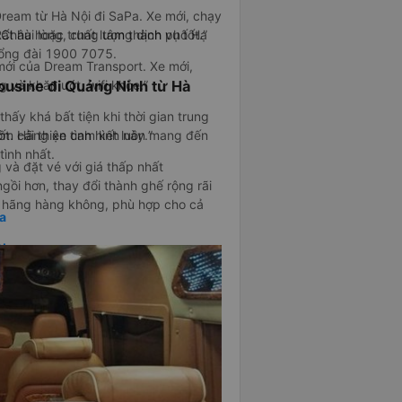
ream từ Hà Nội đi SaPa. Xe mới, chạy
n Châu hoặc trung tâm thành phố Hạ
ất hài lòng, chất lượng dịch vụ tốt.”
tổng đài 1900 7075.
mới của Dream Transport. Xe mới,
ousine đi Quảng Ninh từ Hà
 và khăn ướt, wifi khỏe.”
ấy khá bất tiện khi thời gian trung
ốt. Hãng xe cam kết luôn mang đến
 cải thiện tình hình này.”
tình nhất.
và đặt vé với giá thấp nhất
 ngồi hơn, thay đổi thành ghế rộng rãi
 hãng hàng không, phù hợp cho cả
a
i