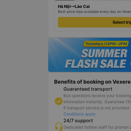
Hà Nội
Lào Cai
Best-price trips available every day on Vexe
Select tr
Benefits of booking on Vexere
Guaranteed transport
Bus operators receive your bookin
information instantly. Guarantee 1
if transport service is not provided 
Conditions apply
24/7 support
Dedicated hotline staff for prompt