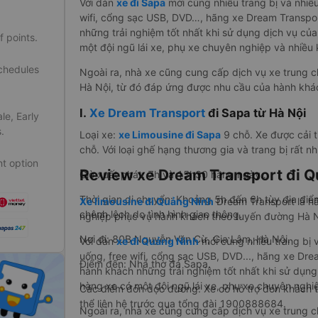
Với dàn
xe đi Sapa
mới cùng nhiều trang bị và nhiều
wifi, cổng sạc USB, DVD…, hãng xe Dream Transpo
những trải nghiệm tốt nhất khi sử dụng dịch vụ củ
f points.
một đội ngũ lái xe, phụ xe chuyên nghiệp và nhiều 
schedules
Ngoài ra, nhà xe cũng cung cấp dịch vụ xe trung 
Hà Nội, từ đó đáp ứng được nhu cầu của hành khác
I.
Xe Dream Transport
đi Sapa từ Hà Nội
le, Early
.
Loại xe:
xe Limousine đi Sapa
9 chỗ. Xe được cải t
chỗ. Với loại ghế hạng thương gia và trang bị rất nhi
t option
Review xe Dream Transport đi Q
Giờ xuất phát: 7h và 15h30 hằng ngày..
Thời gian di chuyển: Khoảng 5h đến 6h tùy địa điểm
Xe limousine đi Quảng Ninh
Dream Transport là h
chênh lệch do tình hình giao thông.
nghiệp phục vụ hành khách theo tuyến đường Hà Nộ
Nơi đi: 80B Nguyễn Văn Cừ, Gia Lâm, Hà Nội.
Với dàn
xe đi Quảng Ninh
mới cùng nhiều trang bị v
uống, free wifi, cổng sạc USB, DVD..., hãng xe Dr
Điểm đến: Nhà thờ đá Sapa.
hành khách những trải nghiệm tốt nhất khi sử dụng
hàng xe có một đội ngũ lái xe, phụ xe chuyên nghi
Các điểm đón dọc đường: Xe có hỗ trợ đón khách 
thể liên hệ trước qua tổng đài 1900888684.
Ngoài ra, nhà xe cũng cung cấp dịch vụ xe trung 